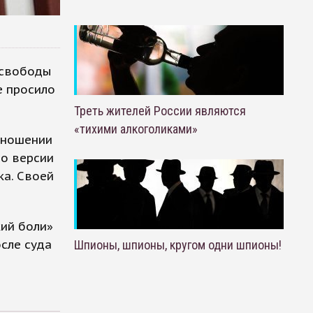
 свободы
е просило
Треть жителей России являются
«тихими алкоголиками»
тношении
По версии
ка. Своей
кий боли»
осле суда
Шпионы, шпионы, кругом одни шпионы!