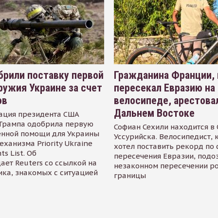
рили поставку первой
Гражданина Франции,
ружия Украине за счет
пересекал Евразию на
ов
велосипеде, арестова
Дальнем Востоке
ация президента США
Трампа одобрила первую
Софиан Сехили находится в
енной помощи для Украины
Уссурийска. Велосипедист,
еханизма Priority Ukraine
хотел поставить рекорд по 
s List. Об
пересечения Евразии, подо
ает Reuters со ссылкой на
незаконном пересечении р
ика, знакомых с ситуацией
границы