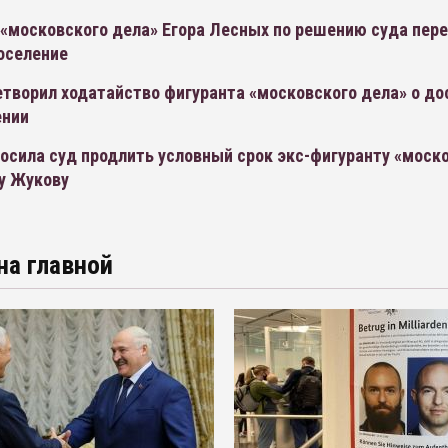
«московского дела» Егора Лесных по решению суда пере
оселение
етворил ходатайство фигуранта «московского дела» о д
ении
осила суд продлить условный срок экс-фигуранту «моск
ру Жукову
на главной