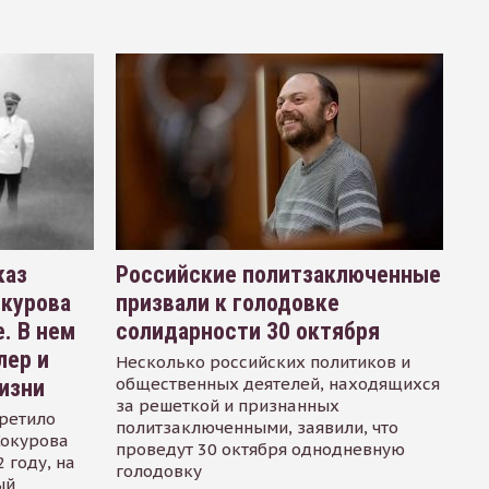
каз
Российские политзаключенные
окурова
призвали к голодовке
. В нем
солидарности 30 октября
лер и
Несколько российских политиков и
общественных деятелей, находящихся
изни
за решеткой и признанных
ретило
политзаключенными, заявили, что
Сокурова
проведут 30 октября однодневную
 году, на
голодовку
ый