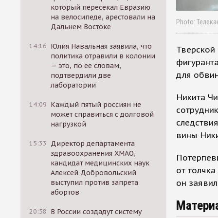
который пересекал Евразию
на велосипеде, арестовали на
Photo: Телека
Дальнем Востоке
14:16
Юлия Навальная заявила, что
Тверской
политика отравили в колонии
фигуранта
— это, по ее словам,
для обвин
подтвердили две
лаборатории
Никита Ч
14:09
Каждый пятый россиян не
сотрудник
может справиться с долговой
следствия
нагрузкой
вины Ники
15:33
Директор департамента
здравоохранения ХМАО,
Потерпевш
кандидат медицинских наук
от толчка
Алексей Добровольский
он заявил
выступил против запрета
абортов
Матери
20:58
В России создадут систему