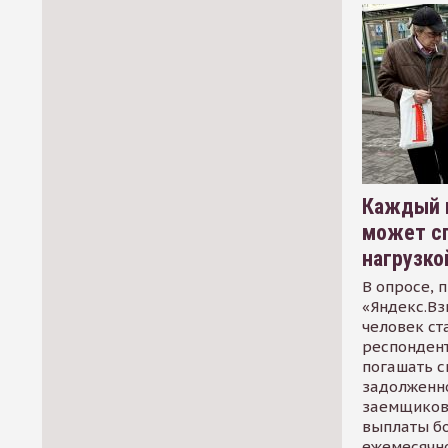
Каждый 
может сп
нагрузко
В опросе, 
«Яндекс.Вз
человек ст
респондент
погашать 
задолженно
заемщиков
выплаты б
ежемесячн