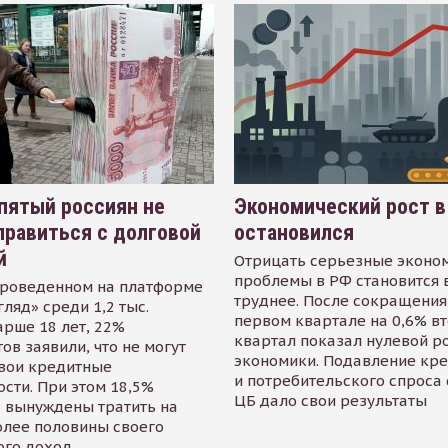
пятый россиян не
Экономический рост в
равиться с долговой
остановился
й
Отрицать серьезные эконо
проблемы в РФ становится 
проведенном на платформе
труднее. После сокращения
гляд» среди 1,2 тыс.
первом квартале на 0,6% в
арше 18 лет, 22%
квартал показал нулевой р
ов заявили, что не могут
экономики. Подавление кр
свои кредитные
и потребительского спроса
сти. При этом 18,5%
ЦБ дало свои результаты
 вынуждены тратить на
олее половины своего
ого доход