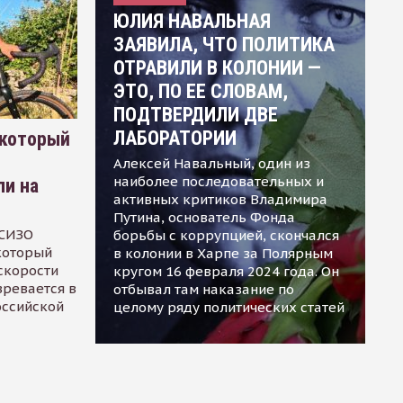
ЮЛИЯ НАВАЛЬНАЯ
ЗАЯВИЛА, ЧТО ПОЛИТИКА
ОТРАВИЛИ В КОЛОНИИ —
ЭТО, ПО ЕЕ СЛОВАМ,
ПОДТВЕРДИЛИ ДВЕ
ЛАБОРАТОРИИ
 который
Алексей Навальный, один из
наиболее последовательных и
ли на
активных критиков Владимира
Путина, основатель Фонда
 СИЗО
борьбы с коррупцией, скончался
 который
в колонии в Харпе за Полярным
скорости
кругом 16 февраля 2024 года. Он
зревается в
отбывал там наказание по
оссийской
целому ряду политических статей