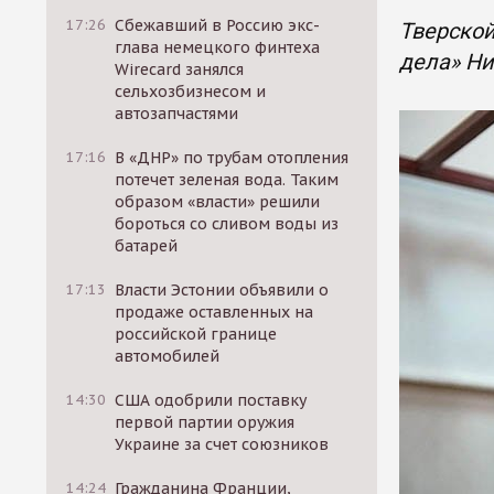
17:26
Сбежавший в Россию экс-
Тверской
глава немецкого финтеха
дела» Ни
Wirecard занялся
сельхозбизнесом и
автозапчастями
17:16
В «ДНР» по трубам отопления
потечет зеленая вода. Таким
образом «власти» решили
бороться со сливом воды из
батарей
17:13
Власти Эстонии объявили о
продаже оставленных на
российской границе
автомобилей
14:30
США одобрили поставку
первой партии оружия
Украине за счет союзников
14:24
Гражданина Франции,