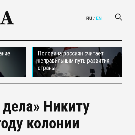
RU
/
EN
ание
Половина россиян считает
неправильным путь развития
страны
 дела» Никиту
году колонии