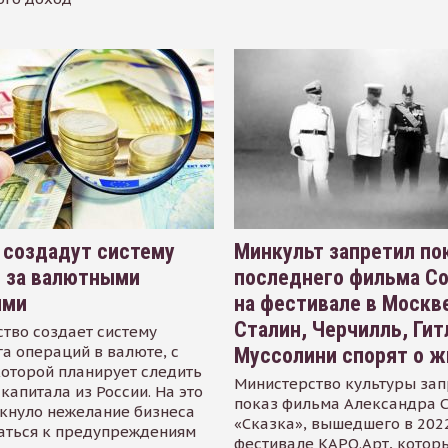
 создадут систему
Минкульт запретил по
я за валютными
последнего фильма С
ями
на фестивале в Москве
Сталин, Черчилль, Гит
тво создает систему
а операций в валюте, с
Муссолини спорят о ж
оторой планирует следить
Министерство культуры зап
капитала из России. На это
показ фильма Александра 
кнуло нежелание бизнеса
«Сказка», вышедшего в 2022
аться к предупреждениям
фестивале КАРО.Арт, котор