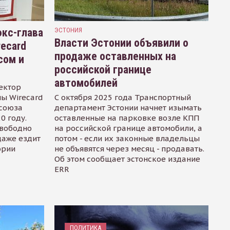
кс-глава
ЭСТОНИЯ
Власти Эстонии объявили о
recard
продаже оставленных на
сом и
российской границе
автомобилей
ектор
ы Wirecard
С октября 2025 года Транспортный
осоюза
департамент Эстонии начнет изымать
0 году.
оставленные на парковке возле КПП
свободно
на российской границе автомобили, а
даже ездит
потом - если их законные владельцы
ории
не объявятся через месяц - продавать.
Об этом сообщает эстонское издание
ERR
ПОЛИТИКА