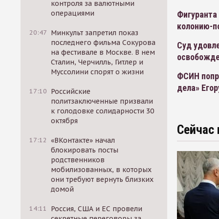
контроля за валютными
операциями
Фигуранта 
колонию-п
20:47
Минкульт запретил показ
последнего фильма Сокурова
Суд удовл
на фестивале в Москве. В нем
освобожд
Сталин, Черчилль, Гитлер и
Муссолини спорят о жизни
ФСИН попр
дела» Его
17:10
Российские
политзаключенные призвали
к голодовке солидарности 30
октября
Сейчас 
17:12
«ВКонтакте» начал
блокировать посты
родственников
мобилизованных, в которых
они требуют вернуть близких
домой
14:11
Россия, США и ЕС провели
секретные переговоры за