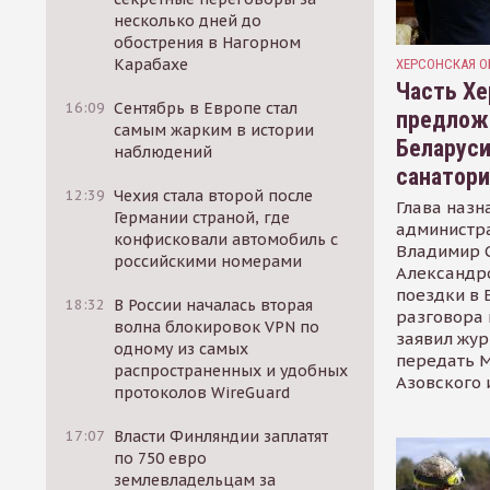
несколько дней до
обострения в Нагорном
Карабахе
ХЕРСОНСКАЯ О
Часть Хе
16:09
Сентябрь в Европе стал
предлож
самым жарким в истории
Беларуси
наблюдений
санатор
12:39
Чехия стала второй после
Глава назн
Германии страной, где
администр
конфисковали автомобиль с
Владимир С
российскими номерами
Александр
поездки в 
18:32
В России началась вторая
разговора 
волна блокировок VPN по
заявил жур
одному из самых
передать М
распространенных и удобных
Азовского 
протоколов WireGuard
17:07
Власти Финляндии заплатят
по 750 евро
землевладельцам за