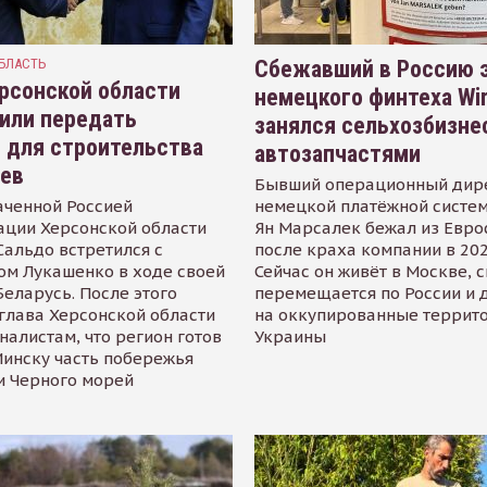
БЛАСТЬ
Сбежавший в Россию э
рсонской области
немецкого финтеха Wi
или передать
занялся сельхозбизне
 для строительства
автозапчастями
иев
Бывший операционный дир
аченной Россией
немецкой платёжной систем
ации Херсонской области
Ян Марсалек бежал из Евр
альдо встретился с
после краха компании в 202
ом Лукашенко в ходе своей
Сейчас он живёт в Москве, 
Беларусь. После этого
перемещается по России и 
глава Херсонской области
на оккупированные террит
налистам, что регион готов
Украины
инску часть побережья
и Черного морей