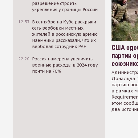
разрешение строить
укрепления у границы России
12:53
В сентябре на Кубе раскрыли
сеть вербовки местных
жителей в российскую армию.
Наемники рассказали, что их
США одоб
вербовал сотрудник РАН
партии о
22:20
Россия намерена увеличить
союзник
военные расходы в 2024 году
почти на 70%
Администр
Дональда 
партию во
в рамках м
Requirement
этом сообщ
два источн