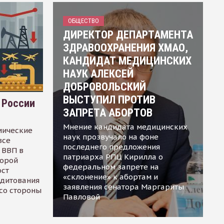
ОБЩЕСТВО
ДИРЕКТОР ДЕПАРТАМЕНТА
ЗДРАВООХРАНЕНИЯ ХМАО,
КАНДИДАТ МЕДИЦИНСКИХ
НАУК АЛЕКСЕЙ
ДОБРОВОЛЬСКИЙ
ВЫСТУПИЛ ПРОТИВ
 России
ЗАПРЕТА АБОРТОВ
Мнение кандидата медицинских
мические
наук прозвучало на фоне
все
последнего предложения
 ВВП в
патриарха РПЦ Кирилла о
торой
федеральном запрете на
ост
«склонение» к абортам и
едитования
заявления сенатора Маргариты
 со стороны
Павловой