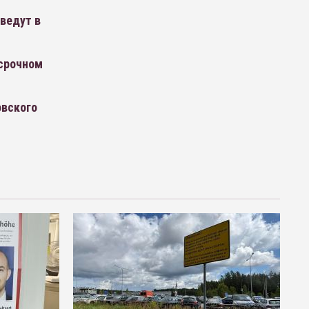
ведут в
осрочном
овского