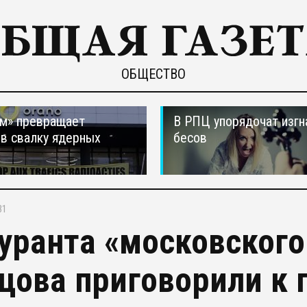
ОБЩЕСТВО
м» превращает
В РПЦ упорядочат изгн
в свалку ядерных
бесов
в
31
уранта «московского
цова приговорили к 