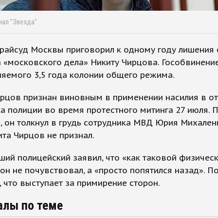
нал "Звезда"
 райсуд Москвы приговорил к одному году лишения
 «московского дела» Никиту Чирцова. Гособвинени
яемого 3,5 года колонии общего режима.
ирцов признан виновным в применении насилия в о
а полиции во время протестного митинга 27 июля. 
, он толкнул в грудь сотрудника МВД Юрия Михален
та Чирцов не признал.
ий полицейский заявил, что «как таковой физичес
 он не почувствовал, а «просто попятился назад». П
, что выступает за примирение сторон.
алы по теме