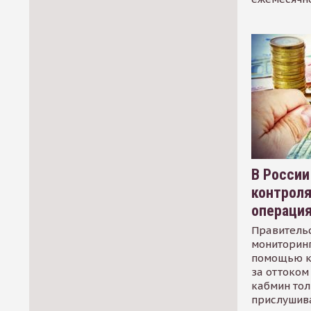
В России
контрол
операци
Правительс
мониторинг
помощью к
за оттоком 
кабмин тол
прислушив