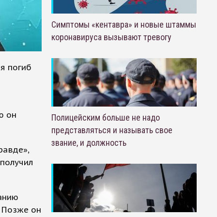
Симптомы «кентавра» и новые штаммы
коронавируса вызывают тревогу
я погиб
ю он
Полицейским больше не надо
представляться и называть свое
звание, и должность
равде»,
 получил
анию
 Позже он