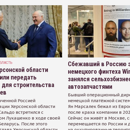
БЛАСТЬ
Сбежавший в Россию э
рсонской области
немецкого финтеха Wi
или передать
занялся сельхозбизне
 для строительства
автозапчастями
иев
Бывший операционный дир
аченной Россией
немецкой платёжной систем
ации Херсонской области
Ян Марсалек бежал из Евр
альдо встретился с
после краха компании в 202
ом Лукашенко в ходе своей
Сейчас он живёт в Москве, 
Беларусь. После этого
перемещается по России и 
глава Херсонской области
на оккупированные террит