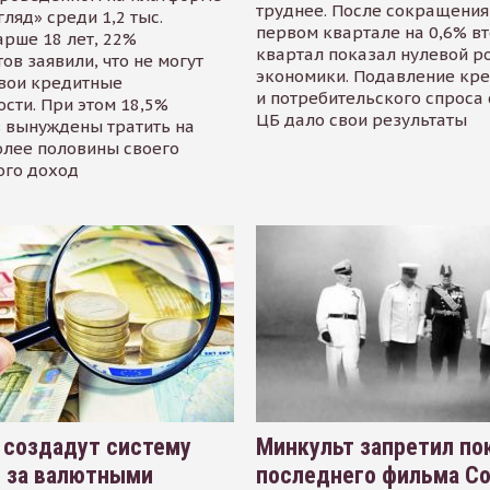
труднее. После сокращения
гляд» среди 1,2 тыс.
первом квартале на 0,6% в
арше 18 лет, 22%
квартал показал нулевой р
ов заявили, что не могут
экономики. Подавление кр
свои кредитные
и потребительского спроса
сти. При этом 18,5%
ЦБ дало свои результаты
 вынуждены тратить на
олее половины своего
ого доход
 создадут систему
Минкульт запретил по
я за валютными
последнего фильма С