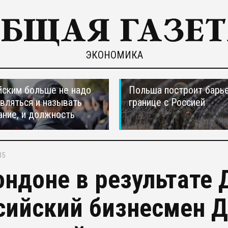
ЭКОНОМИКА
ским больше не надо
Польша построит барье
вляться и называть
границе с Россией
ание, и должность
35
ондоне в результате 
сийский бизнесмен 