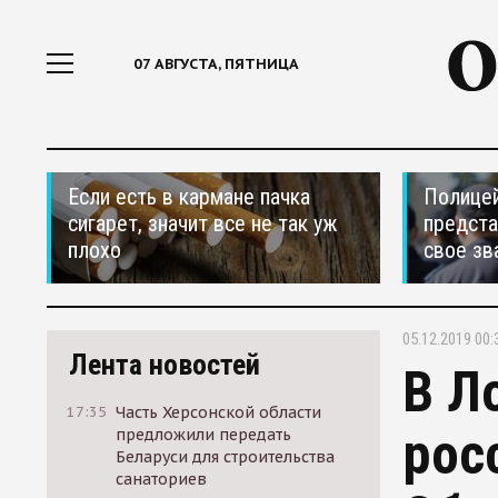
07 АВГУСТА, ПЯТНИЦА
Если есть в кармане пачка
Полицей
сигарет, значит все не так уж
предста
плохо
свое зв
05.12.2019 00:
Лента новостей
В Л
17:35
Часть Херсонской области
рос
предложили передать
Беларуси для строительства
санаториев