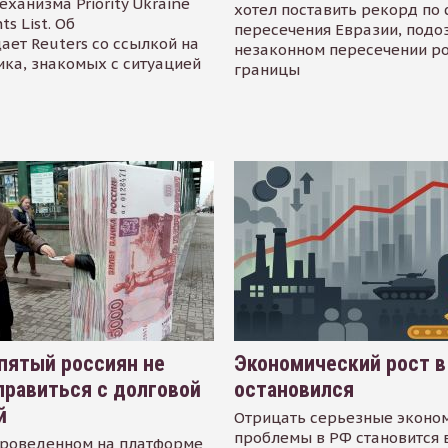
еханизма Priority Ukraine
хотел поставить рекорд по 
s List. Об
пересечения Евразии, подо
ает Reuters со ссылкой на
незаконном пересечении р
ика, знакомых с ситуацией
границы
пятый россиян не
Экономический рост в
равиться с долговой
остановился
й
Отрицать серьезные эконо
проблемы в РФ становится 
проведенном на платформе