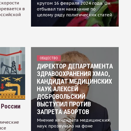
скорости
кругом 16 февраля 2024 года. Он
зревается в
отбывал там наказание по
оссийской
целому ряду политических статей
ОБЩЕСТВО
ДИРЕКТОР ДЕПАРТАМЕНТА
ЗДРАВООХРАНЕНИЯ ХМАО,
КАНДИДАТ МЕДИЦИНСКИХ
НАУК АЛЕКСЕЙ
ДОБРОВОЛЬСКИЙ
ВЫСТУПИЛ ПРОТИВ
 России
ЗАПРЕТА АБОРТОВ
Мнение кандидата медицинских
мические
наук прозвучало на фоне
все