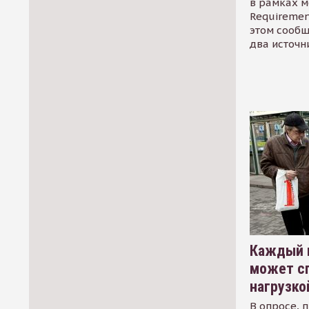
в рамках м
Requirement
этом сообщ
два источн
Каждый 
может сп
нагрузко
В опросе, 