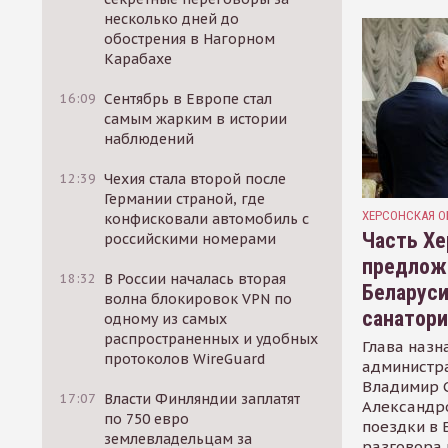
несколько дней до
обострения в Нагорном
Карабахе
16:09
Сентябрь в Европе стал
самым жарким в истории
наблюдений
12:39
Чехия стала второй после
Германии страной, где
ХЕРСОНСКАЯ О
конфисковали автомобиль с
Часть Хе
российскими номерами
предлож
18:32
В России началась вторая
Беларуси
волна блокировок VPN по
санатор
одному из самых
распространенных и удобных
Глава назн
протоколов WireGuard
администр
Владимир С
17:07
Власти Финляндии заплатят
Александр
по 750 евро
поездки в 
землевладельцам за
разговора 