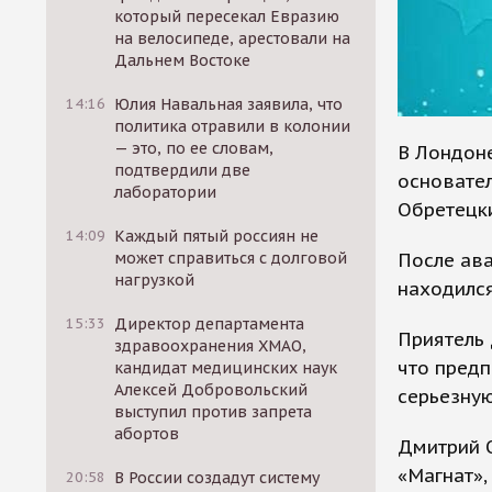
который пересекал Евразию
на велосипеде, арестовали на
Дальнем Востоке
14:16
Юлия Навальная заявила, что
политика отравили в колонии
— это, по ее словам,
В Лондоне
подтвердили две
основател
лаборатории
Обретецк
14:09
Каждый пятый россиян не
После ава
может справиться с долговой
нагрузкой
находился
15:33
Директор департамента
Приятель
здравоохранения ХМАО,
что предп
кандидат медицинских наук
Алексей Добровольский
серьезную
выступил против запрета
абортов
Дмитрий О
«Магнат»,
20:58
В России создадут систему