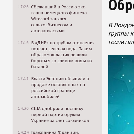
Обр
17:26
Сбежавший в Россию экс-
глава немецкого финтеха
Wirecard занялся
В Лондон
сельхозбизнесом и
автозапчастями
группы 
госпитал
17:16
В «ДНР» по трубам отопления
потечет зеленая вода. Таким
образом «власти» решили
бороться со сливом воды из
батарей
17:13
Власти Эстонии объявили о
продаже оставленных на
российской границе
автомобилей
14:30
США одобрили поставку
первой партии оружия
Украине за счет союзников
14:24
Гражданина Франции,