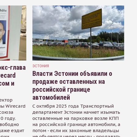
кс-глава
ЭСТОНИЯ
Власти Эстонии объявили о
recard
продаже оставленных на
сом и
российской границе
автомобилей
ектор
ы Wirecard
С октября 2025 года Транспортный
осоюза
департамент Эстонии начнет изымать
0 году.
оставленные на парковке возле КПП
свободно
на российской границе автомобили, а
даже ездит
потом - если их законные владельцы
ории
не объявятся через месяц - продавать.