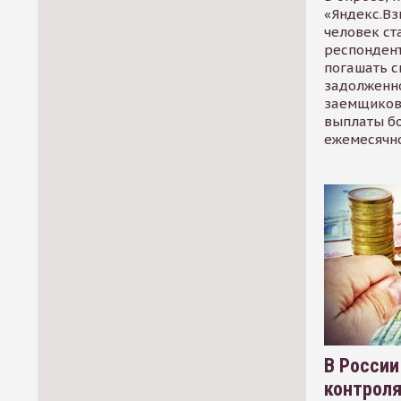
«Яндекс.Вз
человек ст
респондент
погашать 
задолженно
заемщиков
выплаты б
ежемесячн
В России
контрол