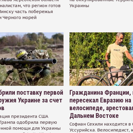
налистам, что регион готов
Украины
инску часть побережья
и Черного морей
рили поставку первой
Гражданина Франции,
ружия Украине за счет
пересекал Евразию на
ов
велосипеде, арестова
Дальнем Востоке
ация президента США
Трампа одобрила первую
Софиан Сехили находится в
енной помощи для Украины
Уссурийска. Велосипедист,