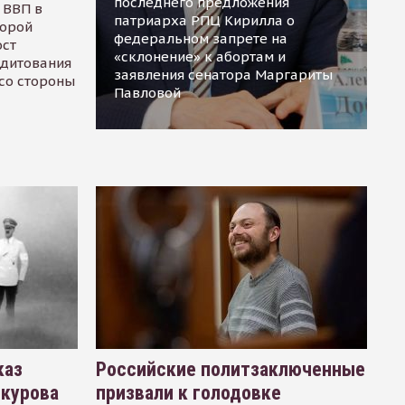
последнего предложения
 ВВП в
патриарха РПЦ Кирилла о
торой
федеральном запрете на
ост
«склонение» к абортам и
едитования
заявления сенатора Маргариты
 со стороны
Павловой
каз
Российские политзаключенные
окурова
призвали к голодовке