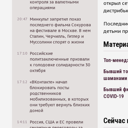
контроля за валютными
открыл се
операциями
дистрибью
20:47
Минкульт запретил показ
Последние
последнего фильма Сокурова
детьми пр
на фестивале в Москве. В нем
Сталин, Черчилль, Гитлер и
Муссолини спорят о жизни
Матери
17:10
Российские
политзаключенные призвали
Топ-менед
к голодовке солидарности 30
октября
Бывший то
шаманами
17:12
«ВКонтакте» начал
блокировать посты
Бывший фи
родственников
COVID-19
мобилизованных, в которых
они требуют вернуть близких
домой
Сейчас 
14:11
Россия, США и ЕС провели
секретные переговоры за