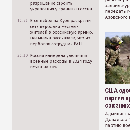
разрешение строить
заявил жур
укрепления у границы России
передать М
Азовского 
12:53
В сентябре на Кубе раскрыли
сеть вербовки местных
жителей в российскую армию.
Наемники рассказали, что их
вербовал сотрудник РАН
22:20
Россия намерена увеличить
военные расходы в 2024 году
почти на 70%
США одоб
партии о
союзник
Администр
Дональда 
партию во