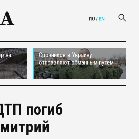
RU
/
EN
р на
Срочников в Украину
отправляют обманным путем
ДТП погиб
Дмитрий