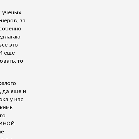
х ученых
енеров, за
Особенно
редлагаю
все это
 И еще
вать, то
желого
, да еще и
ока у нас
ежимы
го
ЕДИНОЙ
ие