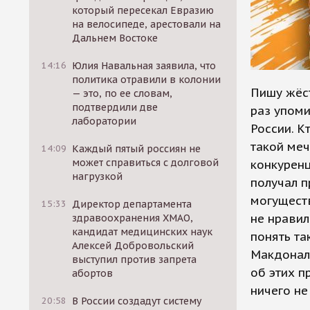
который пересекал Евразию
на велосипеде, арестовали на
Дальнем Востоке
14:16
Юлия Навальная заявила, что
политика отравили в колонии
Пишу жёст
— это, по ее словам,
подтвердили две
раз упоми
лаборатории
России. К
такой меч
14:09
Каждый пятый россиян не
может справиться с долговой
конкурен
нагрузкой
получал п
могуществ
15:33
Директор департамента
не нравил
здравоохранения ХМАО,
кандидат медицинских наук
понять та
Алексей Добровольский
Макдональ
выступил против запрета
об этих п
абортов
ничего не
20:58
В России создадут систему