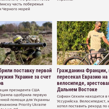
инску часть побережья
и Черного морей
рили поставку первой
Гражданина Франции,
ружия Украине за счет
пересекал Евразию на
ов
велосипеде, арестова
Дальнем Востоке
ация президента США
Трампа одобрила первую
Софиан Сехили находится в
енной помощи для Украины
Уссурийска. Велосипедист,
еханизма Priority Ukraine
хотел поставить рекорд по 