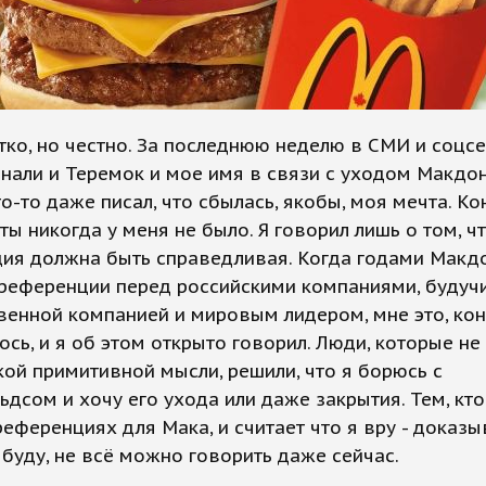
ко, но честно. За последнюю неделю в СМИ и соцс
нали и Теремок и мое имя в связи с уходом Макдо
то-то даже писал, что сбылась, якобы, моя мечта. К
ты никогда у меня не было. Я говорил лишь о том, ч
ция должна быть справедливая. Когда годами Макд
референции перед российскими компаниями, будучи
енной компанией и мировым лидером, мне это, кон
ось, и я об этом открыто говорил. Люди, которые не
кой примитивной мысли, решили, что я борюсь с
дсом и хочу его ухода или даже закрытия. Тем, кто
референциях для Мака, и считает что я вру - доказы
 буду, не всё можно говорить даже сейчас.