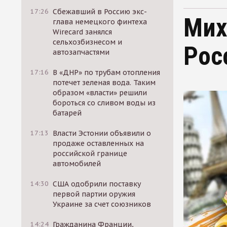
17:26
Сбежавший в Россию экс-
Мих
глава немецкого финтеха
Wirecard занялся
сельхозбизнесом и
Рос
автозапчастями
17:16
В «ДНР» по трубам отопления
потечет зеленая вода. Таким
образом «власти» решили
бороться со сливом воды из
батарей
17:13
Власти Эстонии объявили о
продаже оставленных на
российской границе
автомобилей
14:30
США одобрили поставку
первой партии оружия
Украине за счет союзников
14:24
Гражданина Франции,