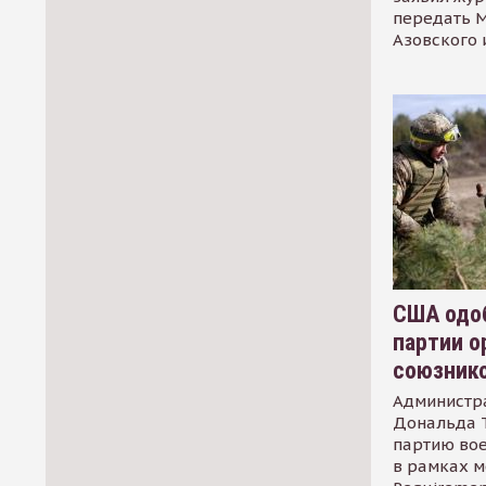
передать М
Азовского 
США одоб
партии о
союзник
Администр
Дональда 
партию во
в рамках м