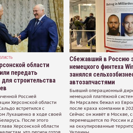
БЛАСТЬ
Сбежавший в Россию э
рсонской области
немецкого финтеха Wi
или передать
занялся сельхозбизне
 для строительства
автозапчастями
иев
Бывший операционный дир
аченной Россией
немецкой платёжной систем
ации Херсонской области
Ян Марсалек бежал из Евр
альдо встретился с
после краха компании в 202
ом Лукашенко в ходе своей
Сейчас он живёт в Москве, 
Беларусь. После этого
перемещается по России и 
глава Херсонской области
на оккупированные террит
налистам, что регион готов
Украины