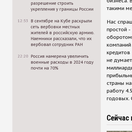
бизнеса. 
разрешение строить
такими ме
укрепления у границы России
12:53
В сентябре на Кубе раскрыли
Нас спраш
сеть вербовки местных
простой 
жителей в российскую армию.
оборотом 
Наемники рассказали, что их
компаний
вербовал сотрудник РАН
кредитов 
22:20
Россия намерена увеличить
не думает
военные расходы в 2024 году
миллиарды
почти на 70%
прибыльны
страны на
работу 4.
годовых. 
Сейчас 