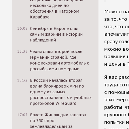
несколько дней до
Можно нас
обострения в Нагорном
Карабахе
за то, чт
что, что 
16:09
Сентябрь в Европе стал
впечатлит
самым жарким в истории
наблюдений
сразу гол
можно вот
12:39
Чехия стала второй после
большие н
Германии страной, где
конфисковали автомобиль с
и цены в 
российскими номерами
Я вас раз
18:32
В России началась вторая
труда сот
волна блокировок VPN по
с помощью
одному из самых
распространенных и удобных
этих мер 
протоколов WireGuard
работы, ч
крупного 
17:07
Власти Финляндии заплатят
по 750 евро
попытки н
землевладельцам за