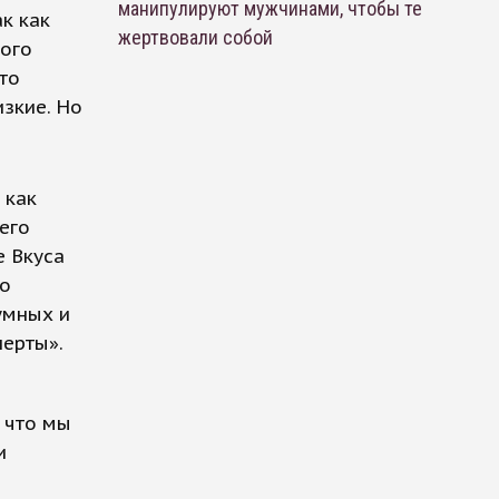
манипулируют мужчинами, чтобы те
к как
жертвовали собой
кого
что
изкие. Но
 как
его
е Вкуса
но
умных и
перты».
 что мы
и