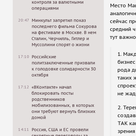
контроля за валютными
Место Мак
операциями
аналогичн
20:47
Минкульт запретил показ
сейчас пр
последнего фильма Сокурова
средний ч
на фестивале в Москве. В нем
тут важно
Сталин, Черчилль, Гитлер и
Муссолини спорят о жизни
1. Мак
17:10
Российские
бизнес
политзаключенные призвали
к голодовке солидарности 30
рода д
октября
таких 
спроек
17:12
«ВКонтакте» начал
не жад
блокировать посты
родственников
мобилизованных, в которых
2. Тер
они требуют вернуть близких
создав
домой
ТАК ка
14:11
Россия, США и ЕС провели
зрения
секретные переговоры за