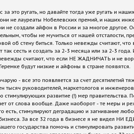
 за это ругать, но давайте тогда уже ругать и наши
о они не лауреаты Нобелевских премий, и наших инж
они не создали айфон в России и за многое другое. 
ельным, чтобы не мучиться от нашей отсталости, п
овой об стену биться. Только невежды считают, что 
 так сесть и создать за 2-3 месяца или за 2-3 года.
евежды считают, что если НЕ ЖАДНИЧАТЬ и не воро
Теремке будут низкие и айфоны в стране появятся.
очарую - все это появляется за счет десятилетий тя
ен тысяч руководителей, маркетологов и инженеров
 стимулирующих развитие (!) мер правительства. П
нет от слова вообще. Даже наоборот - те меры и р
то есть, стимулируют деградацию и загнивание любо
бизнеса. За все 32 года в бизнесе я не видел НИ 
ашего государства помочь и стимулировать развит