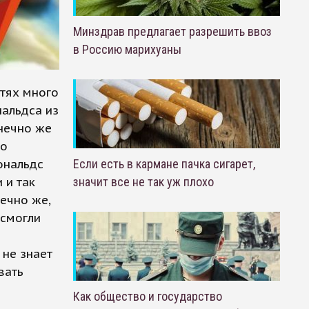
Минздрав предлагает разрешить ввоз
в Россию марихуаны
етях много
нальдса из
онечно же
то
ональдс
Если есть в кармане пачка сигарет,
 и так
значит все не так уж плохо
ечно же,
 смогли
 не знает
вать
Как общество и государство