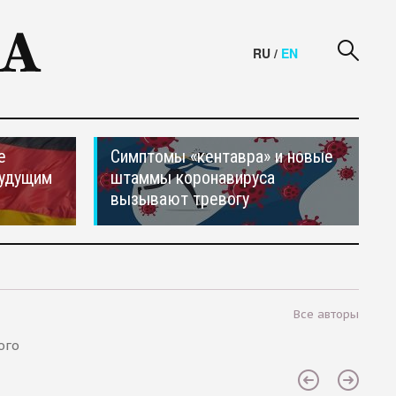
RU
/
EN
е
Симптомы «кентавра» и новые
будущим
штаммы коронавируса
вызывают тревогу
Все авторы
ого