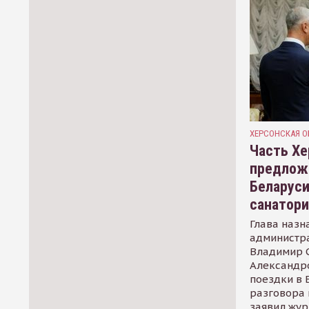
ХЕРСОНСКАЯ О
Часть Хе
предлож
Беларуси
санатор
Глава назн
администр
Владимир С
Александр
поездки в 
разговора 
заявил жур