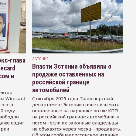
кс-глава
ЭСТОНИЯ
Власти Эстонии объявили о
recard
продаже оставленных на
сом и
российской границе
автомобилей
ектор
ы Wirecard
С октября 2025 года Транспортный
осоюза
департамент Эстонии начнет изымать
0 году.
оставленные на парковке возле КПП
свободно
на российской границе автомобили, а
даже ездит
потом - если их законные владельцы
ории
не объявятся через месяц - продавать.
Об этом сообщает эстонское издание