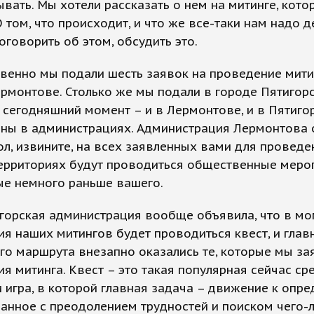
вать. Мы хотели рассказать о нем на митинге, кот
О том, что происходит, и что же все-таки нам надо д
оговорить об этом, обсудить это.
венно мы подали шесть заявок на проведение мити
рмонтове. Столько же мы подали в городе Пятигорс
 сегодняшний момент – и в Лермонтове, и в Пятигор
аны в администрациях. Администрация Лермонтова 
ол, извините, на всех заявленных вами для проведе
ерриториях будут проводиться общественные меро
ые немного раньше вашего.
горская администрация вообще объявила, что в мо
я наших митингов будет проводиться квест, и гла
го маршрута внезапно оказались те, которые мы за
я митинга. Квест – это такая популярная сейчас ср
игра, в которой главная задача – движение к опр
занное с преодолением трудностей и поиском чего-