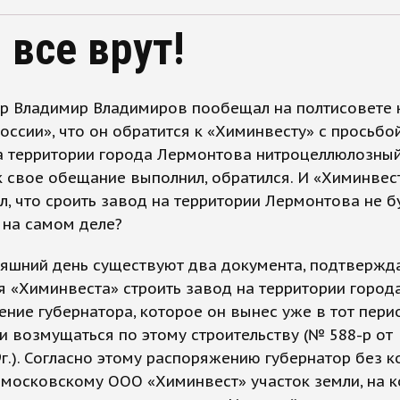
 все врут!
ор Владимир Владимиров пообещал на полтисовете 
оссии», что он обратится к «Химинвесту» с просьбо
а территории города Лермонтова нитроцеллюлозный
к свое обещание выполнил, обратился. И «Химинвес
ил, что сроить завод на территории Лермонтова не б
о на самом деле?
няшний день существуют два документа, подтверж
 «Химинвеста» строить завод на территории города
ние губернатора, которое он вынес уже в тот перио
и возмущаться по этому строительству (№ 588-р от
9г.). Согласно этому распоряжению губернатор без к
 московскому ООО «Химинвест» участок земли, на 