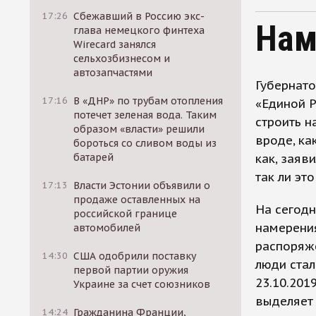
17:26
Сбежавший в Россию экс-
Нам
глава немецкого финтеха
Wirecard занялся
сельхозбизнесом и
автозапчастями
Губернат
17:16
В «ДНР» по трубам отопления
«Единой Р
потечет зеленая вода. Таким
строить н
образом «власти» решили
вроде, ка
бороться со сливом воды из
батарей
как, заяв
так ли эт
17:13
Власти Эстонии объявили о
продаже оставленных на
На сегод
российской границе
намерения
автомобилей
распоряже
14:30
США одобрили поставку
люди стал
первой партии оружия
23.10.201
Украине за счет союзников
выделяет
14:24
Гражданина Франции,