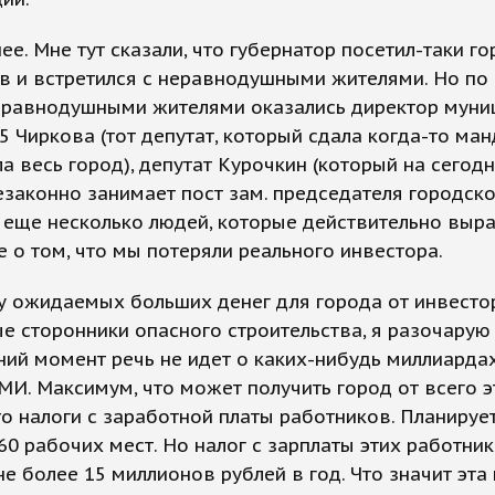
ее. Мне тут сказали, что губернатор посетил-таки г
в и встретился с неравнодушными жителями. Но по
еравнодушными жителями оказались директор муни
 Чиркова (тот депутат, который сдала когда-то ман
а весь город), депутат Курочкин (который на сегод
законно занимает пост зам. председателя городск
и еще несколько людей, которые действительно вы
 о том, что мы потеряли реального инвестора.
 ожидаемых больших денег для города от инвестор
 сторонники опасного строительства, я разочарую 
ий момент речь не идет о каких-нибудь миллиардах,
МИ. Максимум, что может получить город от всего э
то налоги с заработной платы работников. Планируе
60 рабочих мест. Но налог с зарплаты этих работни
не более 15 миллионов рублей в год. Что значит эта