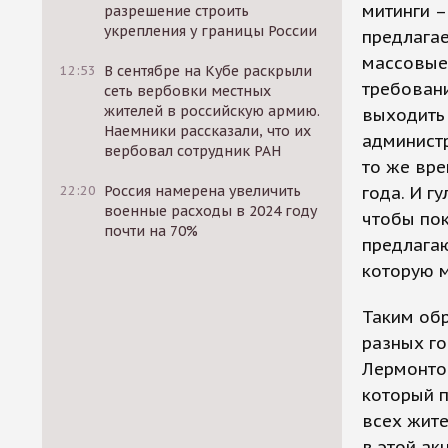
митинги –
разрешение строить
укрепления у границы России
предлагае
массовые 
12:53
В сентябре на Кубе раскрыли
требовани
сеть вербовки местных
жителей в российскую армию.
выходить 
Наемники рассказали, что их
администр
вербовал сотрудник РАН
то же вре
22:20
Россия намерена увеличить
года. И г
военные расходы в 2024 году
чтобы пок
почти на 70%
предлагаю
которую м
Таким обр
разных г
Лермонтов
который п
всех жит
в этой ак