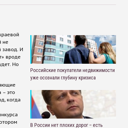
краевой
й не
 завод. И
т» вроде
удет. Но
Российские покупатели недвижимости
уже осознали глубину кризиса
дающие
 – это
д, когда
онкурса
котором
В России нет плохих дорог – есть