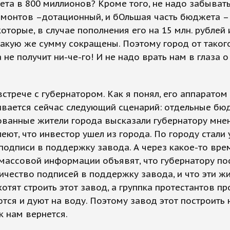
та в 800 миллионов? Кроме того, не надо забывать
рмонтов –дотационный, и бОльшая часть бюджета –
которые, в случае пополнения его на 15 млн. рублей 
такую же сумму сокращены. Поэтому город от таког
 не получит ни-че-го! И не надо врать нам в глаза о
встрече с губернатором. Как я понял, его аппаратом
ивается сейчас следующий сценарий: отдельные бю
ванные жители города высказали губернатору мнен
еют, что инвестор ушел из города. По городу стали
подписи в поддержку завода. А через какое-то вре
массовой информации объявят, что губернатору по
ичество подписей в поддержку завода, и что эти ж
хотят строить этот завод, а группка протестантов пр
ся и дуют на воду. Поэтому завод этот построить н
к нам вернется.