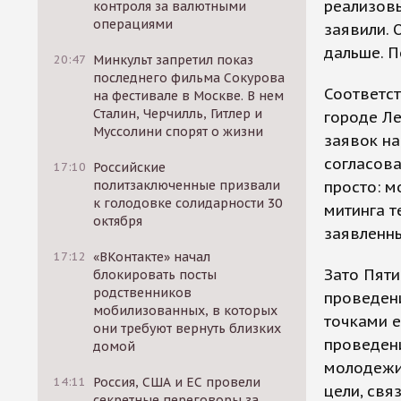
реализовы
контроля за валютными
операциями
заявили. 
дальше. П
20:47
Минкульт запретил показ
последнего фильма Сокурова
Соответст
на фестивале в Москве. В нем
Сталин, Черчилль, Гитлер и
городе Ле
Муссолини спорят о жизни
заявок на
согласов
17:10
Российские
политзаключенные призвали
просто: м
к голодовке солидарности 30
митинга т
октября
заявленн
17:12
«ВКонтакте» начал
Зато Пяти
блокировать посты
родственников
проведени
мобилизованных, в которых
точками е
они требуют вернуть близких
проведени
домой
молодежи 
14:11
Россия, США и ЕС провели
цели, свя
секретные переговоры за