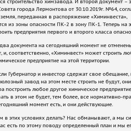
ся строительство химзавода. И второй документ – 
овета города Лермонтова от 30.10.2019г. №64, согл
земля, переданная в распоряжение «Химинвеста»,
ся из зоны опасности ПК-2 в зону ПК-1. Теперь на 
оить предприятия первого и второго класса опасно
 два документа на сегодняшний момент не отменены
, и, соответственно, «Химинвест» может строить л
имическое предприятие на этой территории.
сли Губернатор и инвестор сдержат свое обещание, 
юлозный завод на этом месте строить не будут, они
ра построить любое другое химическое предприятие
ать в этом не будет, тем более, все нормативно-п
егодняшний момент есть, и они действующие.
м в этих условиях делать? Нас обманывают, а мы с
нас есть по этому поводу определенный план и мы е