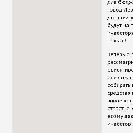
для бюдже
город Ле
дотации, 
будут на 
инвестора
пользе!
Теперь о 
рассматр
ориентиро
они сожал
собирать 
средства 
энное кол
страстно 
возмущают
инвестор 