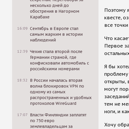
несколько дней до
Поэтому я
обострения в Нагорном
Карабахе
квесте, о
все точки
16:09
Сентябрь в Европе стал
самым жарким в истории
Что касае
наблюдений
Первое за
12:39
Чехия стала второй после
остальны
Германии страной, где
конфисковали автомобиль с
Я бы хоте
российскими номерами
проблему 
18:32
В России началась вторая
открыты, 
волна блокировок VPN по
могут пор
одному из самых
заседаний
распространенных и удобных
протоколов WireGuard
тем не ме
ноги, и к
17:07
Власти Финляндии заплатят
по 750 евро
Хочу обра
землевладельцам за