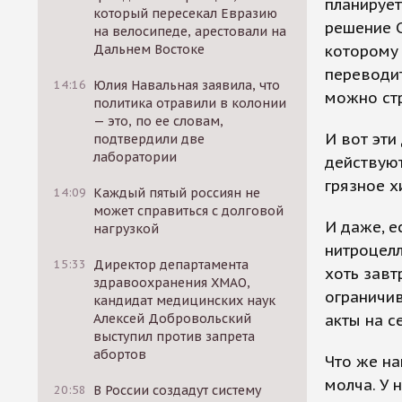
планирует
который пересекал Евразию
решение С
на велосипеде, арестовали на
Дальнем Востоке
которому 
переводит
14:16
Юлия Навальная заявила, что
можно стр
политика отравили в колонии
— это, по ее словам,
И вот эти
подтвердили две
лаборатории
действуют
грязное х
14:09
Каждый пятый россиян не
может справиться с долговой
И даже, е
нагрузкой
нитроцелл
15:33
Директор департамента
хоть завт
здравоохранения ХМАО,
ограничив
кандидат медицинских наук
Алексей Добровольский
акты на с
выступил против запрета
абортов
Что же на
молча. У 
20:58
В России создадут систему