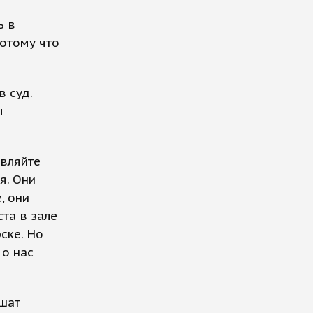
ь в
потому что
в суд.
ы
авляйте
я. Они
, они
ста в зале
ске. Но
 о нас
ешат