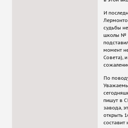
И последн
Лермонто
судьбы н
школы № 5
подставил
момент не
Совета), 
сожаление
По поводу
Уважаемые
сегодняшн
пишут в С
завода, э
открыть 1
составит 