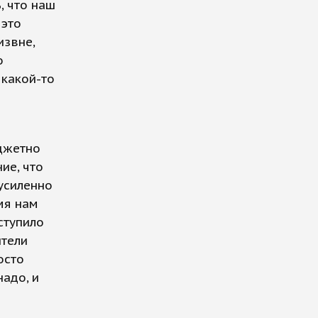
, что наш
 это
извне,
о
 какой-то
джетно
ие, что
 усиленно
мя нам
ступило
ители
осто
адо, и