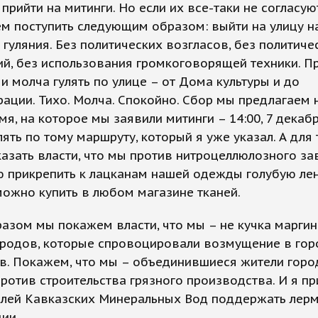
 прийти на митинги. Но если их все-таки не согласую
м поступить следующим образом: выйти на улицу н
гуляния. Без политических возгласов, без политиче
й, без использования громкоговорящей техники. П
и молча гулять по улице – от Дома культуры и до
ации. Тихо. Молча. Спокойно. Сбор мы предлагаем 
мя, на которое мы заявили митинги – 14:00, 7 декаб
улять по тому маршруту, который я уже указал. А для 
азать власти, что мы против нитроцеллюлозного за
 прикрепить к лацканам нашей одежды голубую лен
ожно купить в любом магазине тканей.
азом мы покажем власти, что мы – не кучка маргин
ородов, которые спровоцировали возмущение в гор
. Покажем, что мы – объединившиеся жители горо
ротив строительства грязного производства. И я п
елей Кавказских Минеральных Вод поддержать лер
ции.