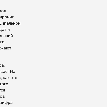
ород
 иронии
ципальной
дат и
няшний
ого
ражают
а.
вас! На
 как это
того
тся
ков
 цифра