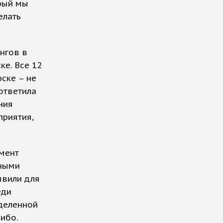
орый мы
елать
нгов в
ке. Все 12
ске – не
ответила
ния
приятия,
мент
вными
явили для
еди
еделенной
либо.