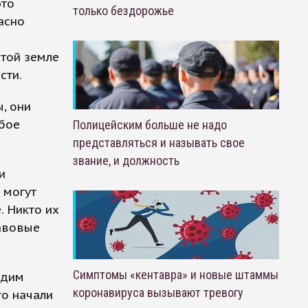
это
только бездорожье
асно
этой земле
сти.
, они
юбое
Полицейским больше не надо
представляться и называть свое
звание, и должность
и
 могут
. Никто их
равовые
Симптомы «кентавра» и новые штаммы
идим
коронавируса вызывают тревогу
го начали