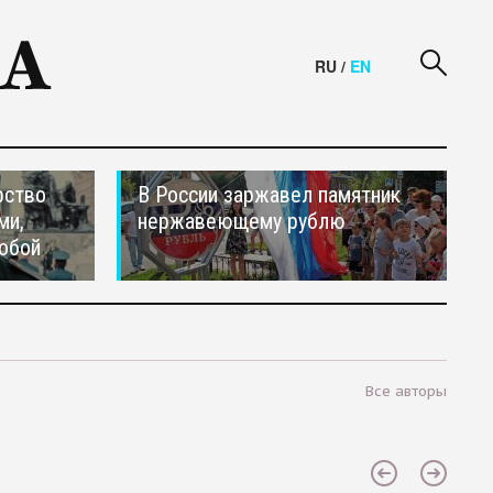
RU
/
EN
рство
В России заржавел памятник
ми,
нержавеющему рублю
обой
Все авторы