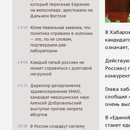
который пересекал Евразию
на велосипеде, арестовали на
Дальнем Востоке
14:16
Юлия Навальная заявила, что
В Хабаров
политика отравили в колонии
кандидато
— это, по ее словам,
подтвердили две
означает,
лаборатории
Действую
14:09
Каждый пятый россиян не
Россия») 
может справиться с долговой
нагрузкой
конкурент
15:33
Директор департамента
Глава ха
здравоохранения ХМАО,
сообщил «
кандидат медицинских наук
Алексей Добровольский
очень выс
выступил против запрета
абортов
В «Единой
станет ед
20:58
В России создадут систему