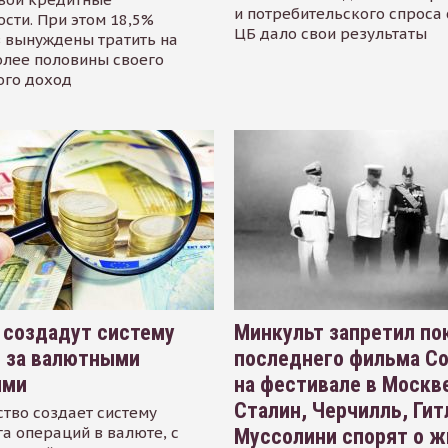
и потребительского спроса
сти. При этом 18,5%
ЦБ дало свои результаты
 вынуждены тратить на
олее половины своего
ого доход
 создадут систему
Минкульт запретил по
я за валютными
последнего фильма С
ями
на фестивале в Москве
Сталин, Черчилль, Гит
тво создает систему
а операций в валюте, с
Муссолини спорят о ж