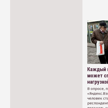
Каждый 
может сп
нагрузко
В опросе, 
«Яндекс.Вз
человек ст
респондент
погашать 