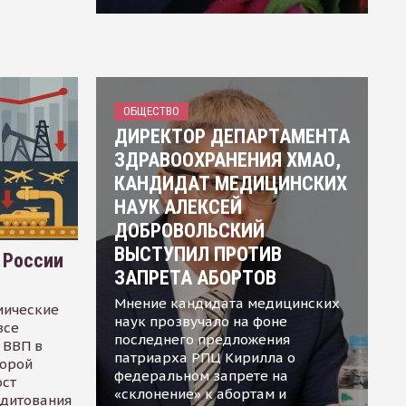
ОБЩЕСТВО
ДИРЕКТОР ДЕПАРТАМЕНТА
ЗДРАВООХРАНЕНИЯ ХМАО,
КАНДИДАТ МЕДИЦИНСКИХ
НАУК АЛЕКСЕЙ
ДОБРОВОЛЬСКИЙ
ВЫСТУПИЛ ПРОТИВ
 России
ЗАПРЕТА АБОРТОВ
Мнение кандидата медицинских
мические
наук прозвучало на фоне
все
последнего предложения
 ВВП в
патриарха РПЦ Кирилла о
торой
федеральном запрете на
ост
«склонение» к абортам и
едитования