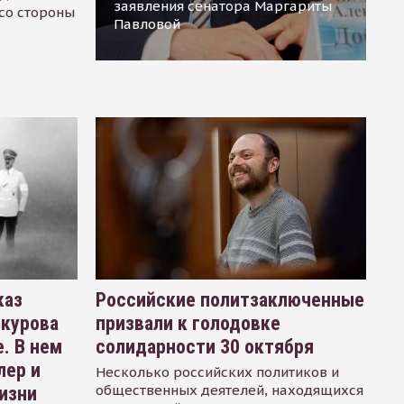
заявления сенатора Маргариты
 со стороны
Павловой
каз
Российские политзаключенные
окурова
призвали к голодовке
. В нем
солидарности 30 октября
лер и
Несколько российских политиков и
общественных деятелей, находящихся
изни