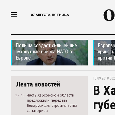
07 АВГУСТА, ПЯТНИЦА
Польша создаст сильнейшие
Европар
сухопутные войска НАТО в
принять
Европе
против 
10.09.2018 00:
Лента новостей
В Х
17:35
Часть Херсонской области
губ
предложили передать
Беларуси для строительства
санаториев