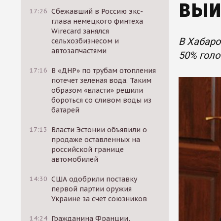
выи
17:26
Сбежавший в Россию экс-
глава немецкого финтеха
Wirecard занялся
В Хабаро
сельхозбизнесом и
автозапчастями
50% голо
17:16
В «ДНР» по трубам отопления
потечет зеленая вода. Таким
образом «власти» решили
бороться со сливом воды из
батарей
17:13
Власти Эстонии объявили о
продаже оставленных на
российской границе
автомобилей
14:30
США одобрили поставку
первой партии оружия
Украине за счет союзников
14:24
Гражданина Франции,