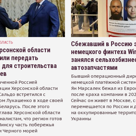
БЛАСТЬ
Сбежавший в Россию э
рсонской области
немецкого финтеха Wi
или передать
занялся сельхозбизне
 для строительства
автозапчастями
иев
Бывший операционный дир
аченной Россией
немецкой платёжной систем
ации Херсонской области
Ян Марсалек бежал из Евр
альдо встретился с
после краха компании в 202
ом Лукашенко в ходе своей
Сейчас он живёт в Москве, 
Беларусь. После этого
перемещается по России и 
глава Херсонской области
на оккупированные террит
налистам, что регион готов
Украины
инску часть побережья
и Черного морей