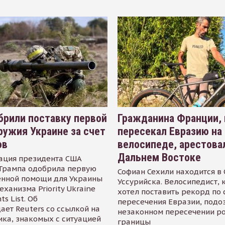
рили поставку первой
Гражданина Франции,
ружия Украине за счет
пересекал Евразию на
ов
велосипеде, арестова
Дальнем Востоке
ация президента США
Трампа одобрила первую
Софиан Сехили находится в
енной помощи для Украины
Уссурийска. Велосипедист,
еханизма Priority Ukraine
хотел поставить рекорд по 
s List. Об
пересечения Евразии, подо
ает Reuters со ссылкой на
незаконном пересечении р
ика, знакомых с ситуацией
границы