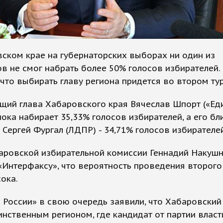
ском крае на губернаторских выборах ни один из
в не смог набрать более 50% голосов избирателей.
 что выбирать главу региона придется во втором тур
щий глава Хабаровского края Вячеслав Шпорт («Ед
пока набирает 35,33% голосов избирателей, а его б
 Сергей Фургал (ЛДПР) - 34,71% голосов избирателей
баровской избирательной комиссии Геннадий Накуш
Интерфаксу», что вероятность проведения второго
ока.
 России» в свою очередь заявили, что Хабаровский
инственным регионом, где кандидат от партии влас