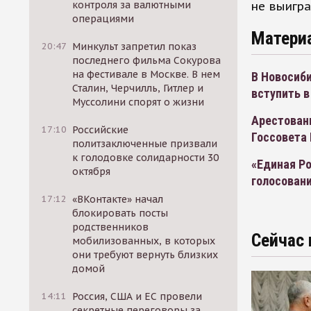
не выигра
контроля за валютными
операциями
Матери
20:47
Минкульт запретил показ
последнего фильма Сокурова
на фестивале в Москве. В нем
В Новосиб
Сталин, Черчилль, Гитлер и
вступить 
Муссолини спорят о жизни
Арестован
17:10
Российские
Госсовета
политзаключенные призвали
к голодовке солидарности 30
«Единая Ро
октября
голосован
17:12
«ВКонтакте» начал
блокировать посты
родственников
Сейчас 
мобилизованных, в которых
они требуют вернуть близких
домой
14:11
Россия, США и ЕС провели
секретные переговоры за