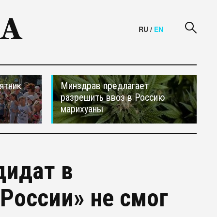
RU
/
EN
ятник
Минздрав предлагает
разрешить ввоз в Россию
марихуаны
дидат в
России» не смог