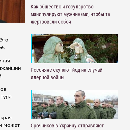
Как общество и государство
манипулируют мужчинами, чтобы те
жертвовали собой
 Это
е.
иная
лижайший
Россияне скупают йод на случай
.
ядерной войны
нов
 тура
 края
ти может
Срочников в Украину отправляют