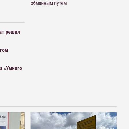
обманным путем
ат решил
атом
а «Умного