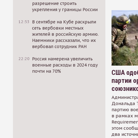
разрешение строить
укрепления у границы России
12:53
В сентябре на Кубе раскрыли
сеть вербовки местных
жителей в российскую армию.
Наемники рассказали, что их
вербовал сотрудник РАН
22:20
Россия намерена увеличить
военные расходы в 2024 году
почти на 70%
США одоб
партии о
союзник
Администр
Дональда 
партию во
в рамках м
Requirement
этом сообщ
два источн