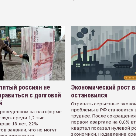
пятый россиян не
Экономический рост в
равиться с долговой
остановился
й
Отрицать серьезные эконо
проблемы в РФ становится 
проведенном на платформе
труднее. После сокращения
гляд» среди 1,2 тыс.
первом квартале на 0,6% в
арше 18 лет, 22%
квартал показал нулевой р
ов заявили, что не могут
экономики. Подавление кр
свои кредитные