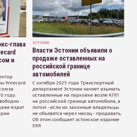
кс-глава
ЭСТОНИЯ
Власти Эстонии объявили о
recard
продаже оставленных на
сом и
российской границе
автомобилей
ектор
ы Wirecard
С октября 2025 года Транспортный
осоюза
департамент Эстонии начнет изымать
0 году.
оставленные на парковке возле КПП
свободно
на российской границе автомобили, а
даже ездит
потом - если их законные владельцы
ории
не объявятся через месяц - продавать.
Об этом сообщает эстонское издание
ERR