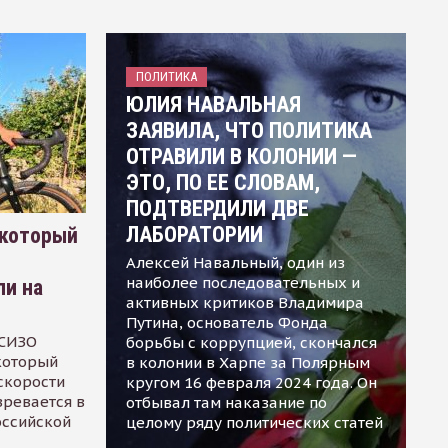
ПОЛИТИКА
ЮЛИЯ НАВАЛЬНАЯ
ЗАЯВИЛА, ЧТО ПОЛИТИКА
ОТРАВИЛИ В КОЛОНИИ —
ЭТО, ПО ЕЕ СЛОВАМ,
ПОДТВЕРДИЛИ ДВЕ
ЛАБОРАТОРИИ
 который
Алексей Навальный, один из
наиболее последовательных и
ли на
активных критиков Владимира
Путина, основатель Фонда
 СИЗО
борьбы с коррупцией, скончался
 который
в колонии в Харпе за Полярным
скорости
кругом 16 февраля 2024 года. Он
зревается в
отбывал там наказание по
оссийской
целому ряду политических статей