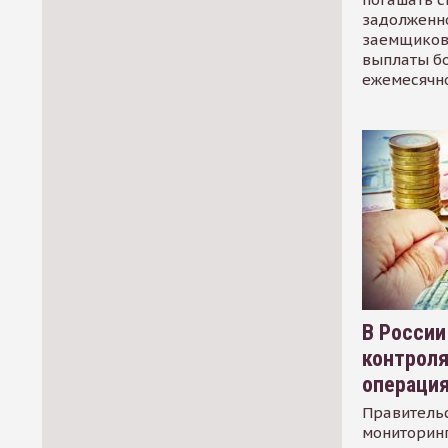
задолженно
заемщиков
выплаты б
ежемесячн
В России
контрол
операци
Правительс
мониторинг