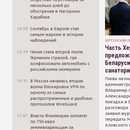
несколько дней до
обострения в Нагорном
Карабахе
16:09
Сентябрь в Европе стал
самым жарким в истории
наблюдений
ХЕРСОНСКАЯ О
Часть Хе
12:39
Чехия стала второй после
предлож
Германии страной, где
Беларуси
конфисковали автомобиль с
санатор
российскими номерами
Глава назн
18:32
В России началась вторая
администр
волна блокировок VPN по
Владимир С
одному из самых
Александр
распространенных и удобных
поездки в 
протоколов WireGuard
разговора 
заявил жур
17:07
Власти Финляндии заплатят
передать М
по 750 евро
Азовского 
землевладельцам за