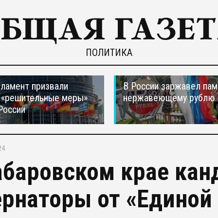
ПОЛИТИКА
ламент призвали
В России заржавел пам
 «решительные меры»
нержавеющему рублю
России
24
абаровском крае кан
ернаторы от «Единой 