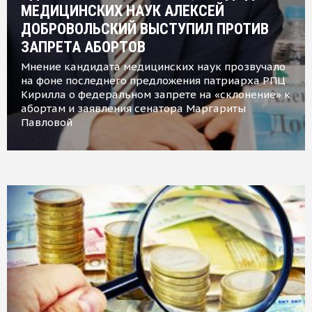
МЕДИЦИНСКИХ НАУК АЛЕКСЕЙ
ДОБРОВОЛЬСКИЙ ВЫСТУПИЛ ПРОТИВ
ЗАПРЕТА АБОРТОВ
Мнение кандидата медицинских наук прозвучало
на фоне последнего предложения патриарха РПЦ
Кирилла о федеральном запрете на «склонение» к
абортам и заявления сенатора Маргариты
Павловой