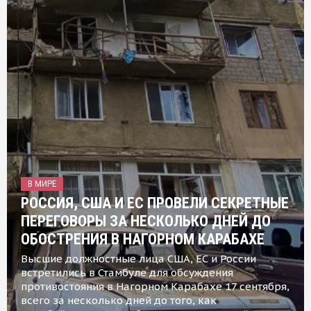
В МИРЕ
РОССИЯ, США И ЕС ПРОВЕЛИ СЕКРЕТНЫЕ
ПЕРЕГОВОРЫ ЗА НЕСКОЛЬКО ДНЕЙ ДО
ОБОСТРЕНИЯ В НАГОРНОМ КАРАБАХЕ
Высшие должностные лица США, ЕС и России
встретились в Стамбуле для обсуждения
противостояния в Нагорном Карабахе 17 сентября,
всего за несколько дней до того, как