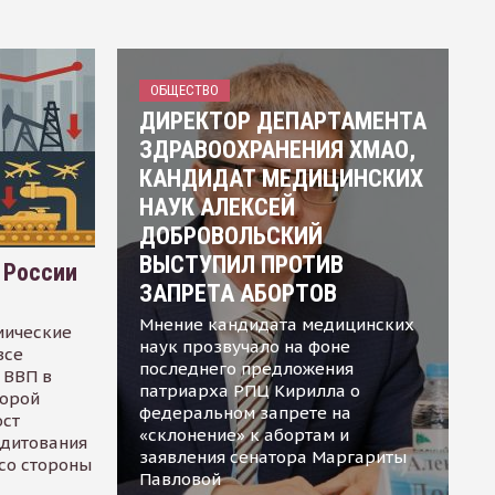
ОБЩЕСТВО
ДИРЕКТОР ДЕПАРТАМЕНТА
ЗДРАВООХРАНЕНИЯ ХМАО,
КАНДИДАТ МЕДИЦИНСКИХ
НАУК АЛЕКСЕЙ
ДОБРОВОЛЬСКИЙ
ВЫСТУПИЛ ПРОТИВ
 России
ЗАПРЕТА АБОРТОВ
Мнение кандидата медицинских
мические
наук прозвучало на фоне
все
последнего предложения
 ВВП в
патриарха РПЦ Кирилла о
торой
федеральном запрете на
ост
«склонение» к абортам и
едитования
заявления сенатора Маргариты
 со стороны
Павловой