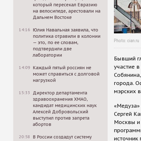
который пересекал Евразию
на велосипеде, арестовали на
Дальнем Востоке
14:16
Юлия Навальная заявила, что
политика отравили в колонии
Photo: cian.ru
— это, по ее словам,
подтвердили две
лаборатории
Бывший г
участие 
14:09
Каждый пятый россиян не
может справиться с долговой
Собянина,
нагрузкой
города. О
мэрских в
15:33
Директор департамента
здравоохранения ХМАО,
«Медуза» 
кандидат медицинских наук
Алексей Добровольский
Сергей Ка
выступил против запрета
Москвы и
абортов
программы
20:58
В России создадут систему
источник 