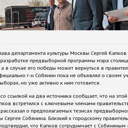
лава департамента культуры Москвы Сергей Капков
в разработке предвыборной программы мэра столиц
 а в случае его победы может вернуться в правите
фициально г-н Собянин пока не объявлял о своем у
ыборах, но уже активно к ним готовится.
со ссылкой на два источника сообщает, что на этой
пков встретился с ключевыми членами правительст
 рассказал о предполагаемых тезисах предвыборно
 Сергея Собянина. Близкий к городскому правитель
подтвердил, что Капков сотрудничает с Собяниным 