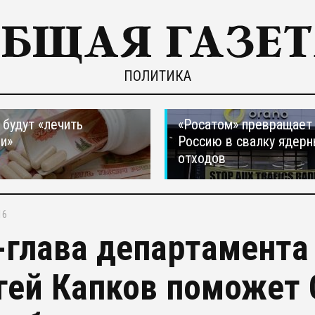
ПОЛИТИКА
 будут «лечить
«Росатом» превращает
и»
Россию в свалку ядер
отходов
16
-глава департамента
гей Капков поможет 