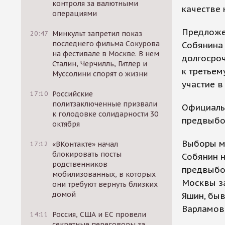
контроля за валютными
качестве 
операциями
Предложе
20:47
Минкульт запретил показ
последнего фильма Сокурова
Собянина
на фестивале в Москве. В нем
долгосроч
Сталин, Черчилль, Гитлер и
к третьем
Муссолини спорят о жизни
участие в
17:10
Российские
политзаключенные призвали
Официаль
к голодовке солидарности 30
предвыбо
октября
Выборы мэ
17:12
«ВКонтакте» начал
блокировать посты
Собянин н
родственников
предвыбор
мобилизованных, в которых
Москвы за
они требуют вернуть близких
домой
Яшин, быв
Варламов
14:11
Россия, США и ЕС провели
секретные переговоры за