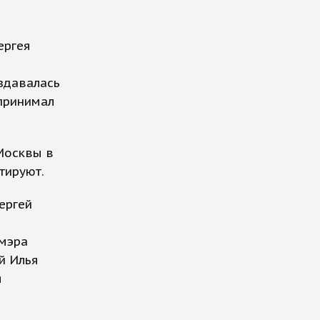
ергея
оздавалась
 принимал
Москвы в
тируют.
ергей
 мэра
й Илья
я