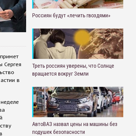
Россиян будут «лечить гвоздями»
 примет
ы Сергея
Треть россиян уверены, что Солнце
льство
вращается вокруг Земли
частии в
 неделе
ва
й
АвтоВАЗ назвал цены на машины без
ству
подушек безопасности
в