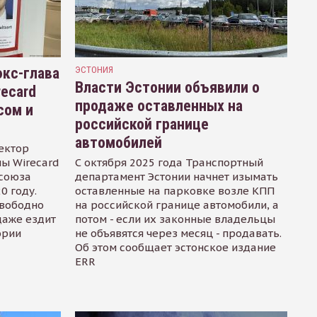
кс-глава
ЭСТОНИЯ
Власти Эстонии объявили о
recard
продаже оставленных на
сом и
российской границе
автомобилей
ектор
ы Wirecard
С октября 2025 года Транспортный
осоюза
департамент Эстонии начнет изымать
0 году.
оставленные на парковке возле КПП
свободно
на российской границе автомобили, а
даже ездит
потом - если их законные владельцы
ории
не объявятся через месяц - продавать.
Об этом сообщает эстонское издание
ERR