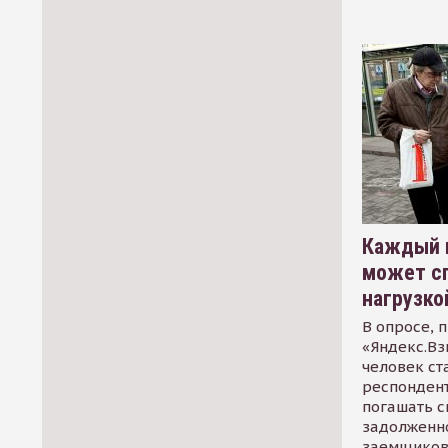
Каждый 
может сп
нагрузко
В опросе, 
«Яндекс.Вз
человек ст
респондент
погашать 
задолженно
заемщиков