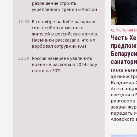
разрешение строить
укрепления у границы России
12:53
В сентябре на Кубе раскрыли
сеть вербовки местных
ХЕРСОНСКАЯ О
жителей в российскую армию.
Часть Хе
Наемники рассказали, что их
предлож
вербовал сотрудник РАН
Беларуси
22:20
Россия намерена увеличить
санатор
военные расходы в 2024 году
Глава назн
почти на 70%
администр
Владимир С
Александр
поездки в 
разговора 
заявил жур
передать М
Азовского 