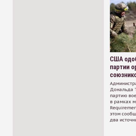
США одоб
партии о
союзник
Администр
Дональда 
партию во
в рамках м
Requirement
этом сообщ
два источн