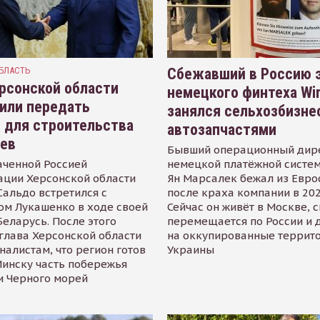
БЛАСТЬ
Сбежавший в Россию э
рсонской области
немецкого финтеха Wi
или передать
занялся сельхозбизне
 для строительства
автозапчастями
иев
Бывший операционный дир
аченной Россией
немецкой платёжной систем
ации Херсонской области
Ян Марсалек бежал из Евр
альдо встретился с
после краха компании в 202
ом Лукашенко в ходе своей
Сейчас он живёт в Москве, 
Беларусь. После этого
перемещается по России и 
глава Херсонской области
на оккупированные террит
налистам, что регион готов
Украины
инску часть побережья
и Черного морей