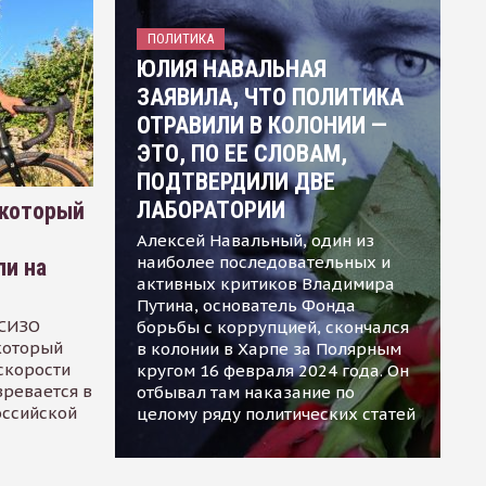
ПОЛИТИКА
ЮЛИЯ НАВАЛЬНАЯ
ЗАЯВИЛА, ЧТО ПОЛИТИКА
ОТРАВИЛИ В КОЛОНИИ —
ЭТО, ПО ЕЕ СЛОВАМ,
ПОДТВЕРДИЛИ ДВЕ
ЛАБОРАТОРИИ
 который
Алексей Навальный, один из
наиболее последовательных и
ли на
активных критиков Владимира
Путина, основатель Фонда
 СИЗО
борьбы с коррупцией, скончался
 который
в колонии в Харпе за Полярным
скорости
кругом 16 февраля 2024 года. Он
зревается в
отбывал там наказание по
оссийской
целому ряду политических статей