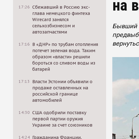
на 
17:26
Сбежавший в Россию экс-
глава немецкого финтеха
Wirecard занялся
Бывший г
сельхозбизнесом и
автозапчастями
предвыбо
вернутьс
17:16
В «ДНР» по трубам отопления
потечет зеленая вода. Таким
образом «власти» решили
бороться со сливом воды из
батарей
17:13
Власти Эстонии объявили о
продаже оставленных на
российской границе
автомобилей
14:30
США одобрили поставку
первой партии оружия
Украине за счет союзников
14:24
Гражданина Франции,