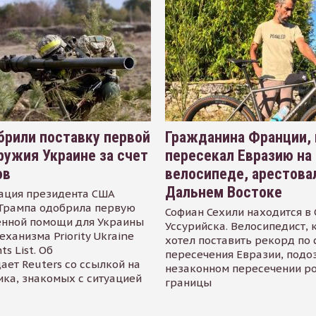
рили поставку первой
Гражданина Франции,
ружия Украине за счет
пересекал Евразию на
ов
велосипеде, арестова
Дальнем Востоке
ация президента США
Трампа одобрила первую
Софиан Сехили находится в
енной помощи для Украины
Уссурийска. Велосипедист,
еханизма Priority Ukraine
хотел поставить рекорд по 
s List. Об
пересечения Евразии, подо
ает Reuters со ссылкой на
незаконном пересечении р
ика, знакомых с ситуацией
границы