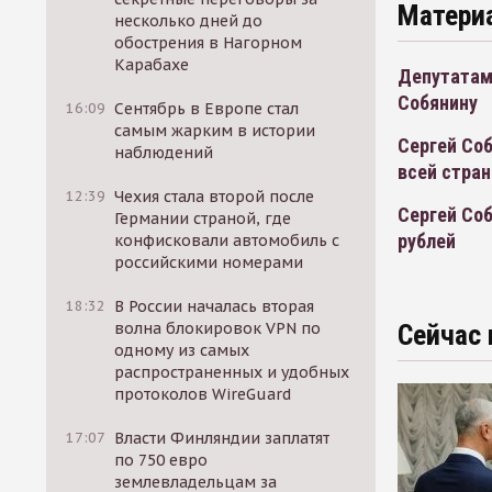
Матери
несколько дней до
обострения в Нагорном
Карабахе
Депутатам
Собянину
16:09
Сентябрь в Европе стал
самым жарким в истории
Сергей Соб
наблюдений
всей стра
12:39
Чехия стала второй после
Сергей Со
Германии страной, где
рублей
конфисковали автомобиль с
российскими номерами
18:32
В России началась вторая
волна блокировок VPN по
Сейчас 
одному из самых
распространенных и удобных
протоколов WireGuard
17:07
Власти Финляндии заплатят
по 750 евро
землевладельцам за