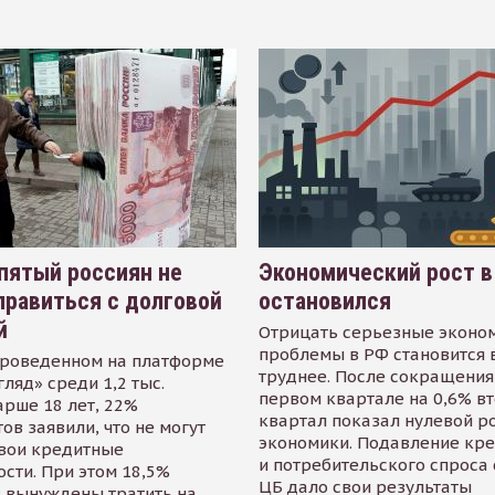
пятый россиян не
Экономический рост в
равиться с долговой
остановился
й
Отрицать серьезные эконо
проблемы в РФ становится 
проведенном на платформе
труднее. После сокращения
гляд» среди 1,2 тыс.
первом квартале на 0,6% в
арше 18 лет, 22%
квартал показал нулевой р
ов заявили, что не могут
экономики. Подавление кр
свои кредитные
и потребительского спроса
сти. При этом 18,5%
ЦБ дало свои результаты
 вынуждены тратить на