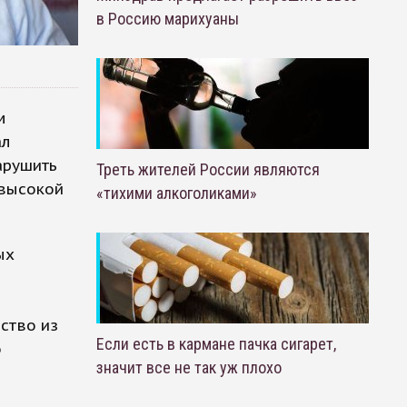
в Россию марихуаны
м
ал
арушить
Треть жителей России являются
 высокой
«тихими алкоголиками»
ых
ство из
Если есть в кармане пачка сигарет,
о
значит все не так уж плохо