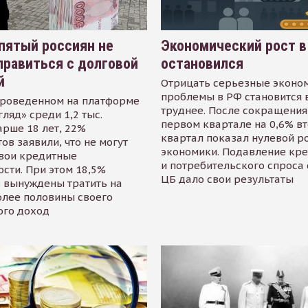
пятый россиян не
Экономический рост в
равиться с долговой
остановился
й
Отрицать серьезные эконо
проблемы в РФ становится 
проведенном на платформе
труднее. После сокращения
гляд» среди 1,2 тыс.
первом квартале на 0,6% в
арше 18 лет, 22%
квартал показал нулевой р
ов заявили, что не могут
экономики. Подавление кр
свои кредитные
и потребительского спроса
сти. При этом 18,5%
ЦБ дало свои результаты
 вынуждены тратить на
олее половины своего
ого доход