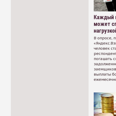
Каждый 
может сп
нагрузко
В опросе, 
«Яндекс.Вз
человек ст
респондент
погашать 
задолженно
заемщиков
выплаты б
ежемесячн