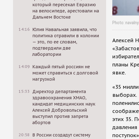
который пересекал Евразию
на велосипеде, арестовали на
Дальнем Востоке
Photo: navalny
14:16
Юлия Навальная заявила, что
политика отравили в колонии
Алексей 
— это, по ее словам,
«Забасто
подтвердили две
лаборатории
избирател
планы Кр
14:09
Каждый пятый россиян не
явке.
может справиться с долговой
нагрузкой
«35 милли
15:33
Директор департамента
выборах. 
здравоохранения ХМАО,
поленилис
кандидат медицинских наук
Алексей Добровольский
соображен
выступил против запрета
этих 35. 
абортов
давления
поступок»
20:58
В России создадут систему