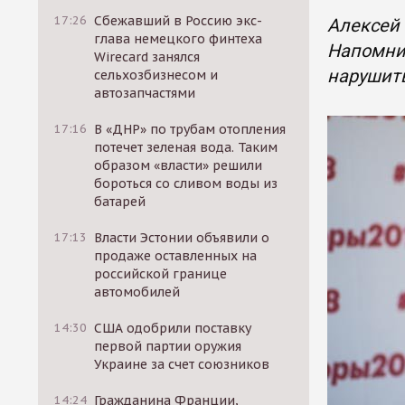
17:26
Сбежавший в Россию экс-
Алексей
глава немецкого финтеха
Напомни
Wirecard занялся
нарушит
сельхозбизнесом и
автозапчастями
17:16
В «ДНР» по трубам отопления
потечет зеленая вода. Таким
образом «власти» решили
бороться со сливом воды из
батарей
17:13
Власти Эстонии объявили о
продаже оставленных на
российской границе
автомобилей
14:30
США одобрили поставку
первой партии оружия
Украине за счет союзников
14:24
Гражданина Франции,