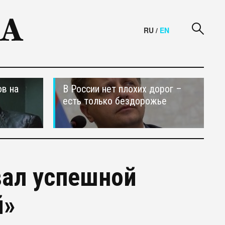
RU
/
EN
в на
В России нет плохих дорог –
есть только бездорожье
вал успешной
й»