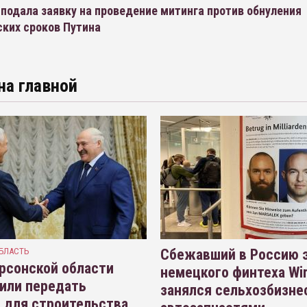
подала заявку на проведение митинга против обнуления
ских сроков Путина
на главной
БЛАСТЬ
Сбежавший в Россию э
рсонской области
немецкого финтеха Wi
или передать
занялся сельхозбизне
 для строительства