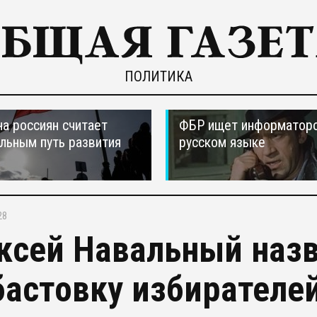
ПОЛИТИКА
а россиян считает
ФБР ищет информаторо
льным путь развития
русском языке
28
ксей Навальный наз
бастовку избирателе