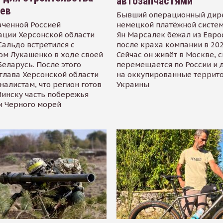
автозапчастями
иев
Бывший операционный дир
аченной Россией
немецкой платёжной систем
ации Херсонской области
Ян Марсалек бежал из Евр
альдо встретился с
после краха компании в 202
ом Лукашенко в ходе своей
Сейчас он живёт в Москве, 
Беларусь. После этого
перемещается по России и 
глава Херсонской области
на оккупированные террит
налистам, что регион готов
Украины
инску часть побережья
и Черного морей