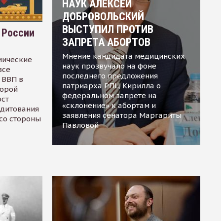
НАУК АЛЕКСЕЙ
ДОБРОВОЛЬСКИЙ
ВЫСТУПИЛ ПРОТИВ
 России
ЗАПРЕТА АБОРТОВ
Мнение кандидата медицинских
мические
наук прозвучало на фоне
все
последнего предложения
 ВВП в
патриарха РПЦ Кирилла о
торой
федеральном запрете на
ост
«склонение» к абортам и
едитования
заявления сенатора Маргариты
 со стороны
Павловой