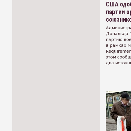
США одоб
партии о
союзник
Администр
Дональда 
партию во
в рамках м
Requirement
этом сообщ
два источн