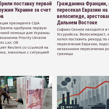
рили поставку первой
Гражданина Франции,
ружия Украине за счет
пересекал Евразию на
ов
велосипеде, арестова
Дальнем Востоке
ация президента США
Трампа одобрила первую
Софиан Сехили находится в
енной помощи для Украины
Уссурийска. Велосипедист,
еханизма Priority Ukraine
хотел поставить рекорд по 
s List. Об
пересечения Евразии, подо
ает Reuters со ссылкой на
незаконном пересечении р
ика, знакомых с ситуацией
границы