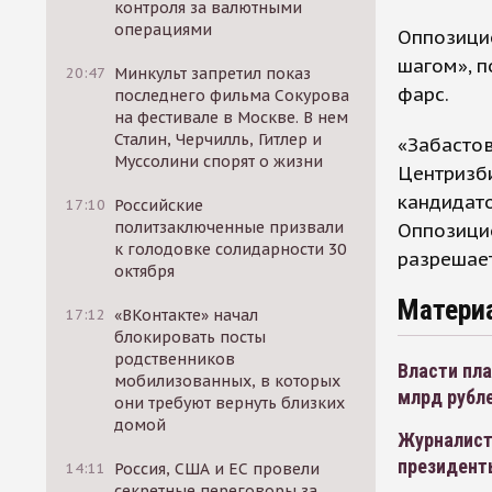
контроля за валютными
операциями
Оппозици
шагом», п
20:47
Минкульт запретил показ
фарс.
последнего фильма Сокурова
на фестивале в Москве. В нем
Сталин, Черчилль, Гитлер и
«Забастов
Муссолини спорят о жизни
Центризб
кандидато
17:10
Российские
политзаключенные призвали
Оппозицио
к голодовке солидарности 30
разрешает
октября
Матери
17:12
«ВКонтакте» начал
блокировать посты
родственников
Власти пла
мобилизованных, в которых
млрд рубл
они требуют вернуть близких
домой
Журналист
президенты
14:11
Россия, США и ЕС провели
секретные переговоры за