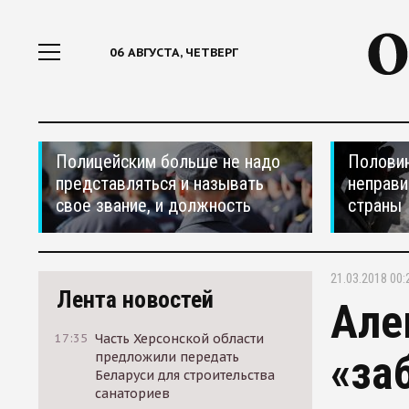
06 АВГУСТА, ЧЕТВЕРГ
Полицейским больше не надо
Половин
представляться и называть
неправи
свое звание, и должность
страны
21.03.2018 00:
Лента новостей
Але
17:35
Часть Херсонской области
«за
предложили передать
Беларуси для строительства
санаториев