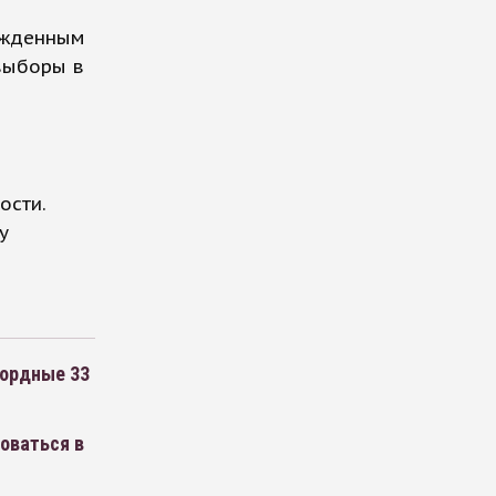
ужденным
 выборы в
ости.
у
кордные 33
оваться в