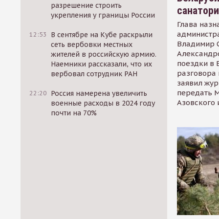
разрешение строить
санатор
укрепления у границы России
Глава назн
администр
12:53
В сентябре на Кубе раскрыли
Владимир С
сеть вербовки местных
Александр
жителей в российскую армию.
поездки в 
Наемники рассказали, что их
разговора 
вербовал сотрудник РАН
заявил жур
передать М
22:20
Россия намерена увеличить
Азовского 
военные расходы в 2024 году
почти на 70%