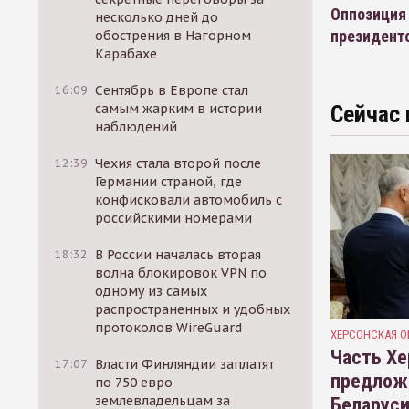
Оппозиция 
несколько дней до
президент
обострения в Нагорном
Карабахе
16:09
Сентябрь в Европе стал
самым жарким в истории
Сейчас 
наблюдений
12:39
Чехия стала второй после
Германии страной, где
конфисковали автомобиль с
российскими номерами
18:32
В России началась вторая
волна блокировок VPN по
одному из самых
распространенных и удобных
протоколов WireGuard
ХЕРСОНСКАЯ О
Часть Хе
17:07
Власти Финляндии заплатят
предлож
по 750 евро
землевладельцам за
Беларуси