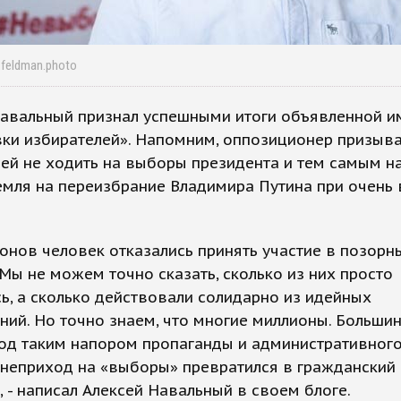
.feldman.photo
Навальный признал успешными итоги объявленной и
вки избирателей». Напомним, оппозиционер призыв
ей не ходить на выборы президента и тем самым н
емля на переизбрание Владимира Путина при очень
онов человек отказались принять участие в позорн
Мы не можем точно сказать, сколько из них просто
ь, а сколько действовали солидарно из идейных
ий. Но точно знаем, что многие миллионы. Большин
Под таким напором пропаганды и административног
 неприход на «выборы» превратился в гражданский
, - написал Алексей Навальный в своем блоге.