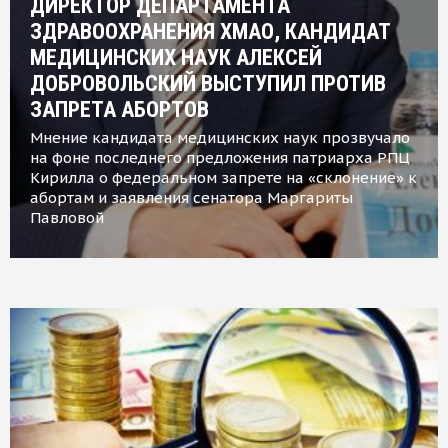
ДИРЕКТОР ДЕПАРТАМЕНТА
ЗДРАВООХРАНЕНИЯ ХМАО, КАНДИДАТ
МЕДИЦИНСКИХ НАУК АЛЕКСЕЙ
ДОБРОВОЛЬСКИЙ ВЫСТУПИЛ ПРОТИВ
ЗАПРЕТА АБОРТОВ
Мнение кандидата медицинских наук прозвучало
на фоне последнего предложения патриарха РПЦ
Кирилла о федеральном запрете на «склонение» к
абортам и заявления сенатора Маргариты
Павловой