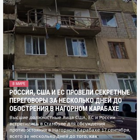
В МИРЕ
РОССИЯ, США И ЕС ПРОВЕЛИ СЕКРЕТНЫЕ
ПЕРЕГОВОРЫ ЗА НЕСКОЛЬКО ДНЕЙ ДО
ОБОСТРЕНИЯ В НАГОРНОМ КАРАБАХЕ
Высшие должностные лица США, ЕС и России
встретились в Стамбуле для обсуждения
противостояния в Нагорном Карабахе 17 сентября,
всего за несколько дней до того, как