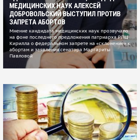
МЕДИЦИНСКИХ НАУК АЛЕКСЕЙ
ДОБРОВОЛЬСКИЙ ВЫСТУПИЛ ПРОТИВ
ЗАПРЕТА АБОРТОВ
Мнение кандидата медицинских наук прозвучало
на фоне последнего предложения патриарха РПЦ
Кирилла о федеральном запрете на «склонение» к
абортам и заявления сенатора Маргариты
Павловой