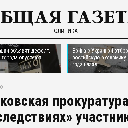
ПОЛИТИКА
ции объявят дефолт,
Война с Украиной отбр
 города опустеют
российскую экономику 
года назад
09
ковская прокуратура
следствиях» участни