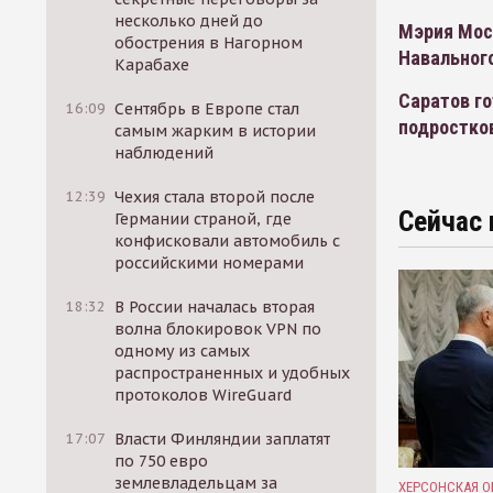
несколько дней до
Мэрия Мос
обострения в Нагорном
Навальног
Карабахе
Саратов го
16:09
Сентябрь в Европе стал
подростко
самым жарким в истории
наблюдений
12:39
Чехия стала второй после
Сейчас 
Германии страной, где
конфисковали автомобиль с
российскими номерами
18:32
В России началась вторая
волна блокировок VPN по
одному из самых
распространенных и удобных
протоколов WireGuard
17:07
Власти Финляндии заплатят
по 750 евро
землевладельцам за
ХЕРСОНСКАЯ О