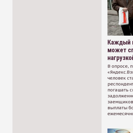
Каждый 
может сп
нагрузко
В опросе, 
«Яндекс.Вз
человек ст
респондент
погашать 
задолженно
заемщиков
выплаты б
ежемесячн