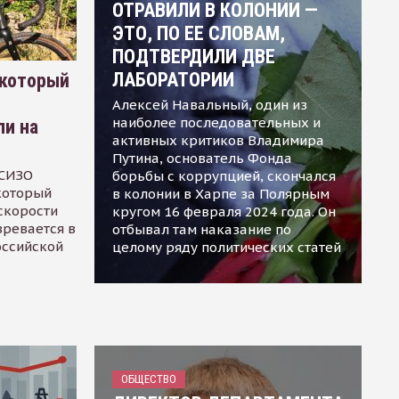
ОТРАВИЛИ В КОЛОНИИ —
ЭТО, ПО ЕЕ СЛОВАМ,
ПОДТВЕРДИЛИ ДВЕ
ЛАБОРАТОРИИ
 который
Алексей Навальный, один из
наиболее последовательных и
ли на
активных критиков Владимира
Путина, основатель Фонда
 СИЗО
борьбы с коррупцией, скончался
 который
в колонии в Харпе за Полярным
скорости
кругом 16 февраля 2024 года. Он
зревается в
отбывал там наказание по
оссийской
целому ряду политических статей
ОБЩЕСТВО