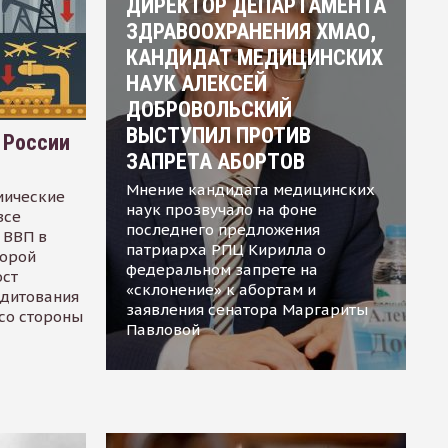
ДИРЕКТОР ДЕПАРТАМЕНТА
ЗДРАВООХРАНЕНИЯ ХМАО,
КАНДИДАТ МЕДИЦИНСКИХ
НАУК АЛЕКСЕЙ
ДОБРОВОЛЬСКИЙ
ВЫСТУПИЛ ПРОТИВ
 России
ЗАПРЕТА АБОРТОВ
Мнение кандидата медицинских
мические
наук прозвучало на фоне
все
последнего предложения
 ВВП в
патриарха РПЦ Кирилла о
торой
федеральном запрете на
ост
«склонение» к абортам и
едитования
заявления сенатора Маргариты
 со стороны
Павловой