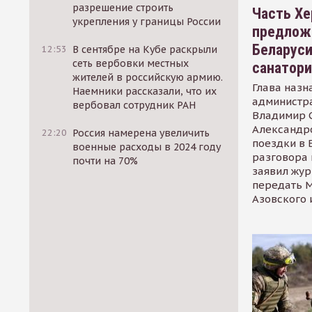
разрешение строить
Часть Хе
укрепления у границы России
предлож
Беларуси
12:53
В сентябре на Кубе раскрыли
сеть вербовки местных
санатор
жителей в российскую армию.
Глава назн
Наемники рассказали, что их
администр
вербовал сотрудник РАН
Владимир С
Александр
22:20
Россия намерена увеличить
поездки в 
военные расходы в 2024 году
разговора 
почти на 70%
заявил жур
передать М
Азовского 