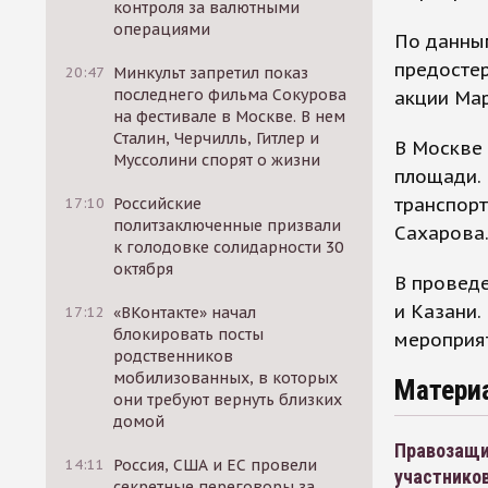
контроля за валютными
операциями
По данны
предосте
20:47
Минкульт запретил показ
последнего фильма Сокурова
акции Мар
на фестивале в Москве. В нем
Сталин, Черчилль, Гитлер и
В Москве
Муссолини спорят о жизни
площади. 
транспорт
17:10
Российские
политзаключенные призвали
Сахарова.
к голодовке солидарности 30
октября
В проведе
и Казани.
17:12
«ВКонтакте» начал
блокировать посты
мероприят
родственников
мобилизованных, в которых
Матери
они требуют вернуть близких
домой
Правозащи
14:11
Россия, США и ЕС провели
участнико
секретные переговоры за