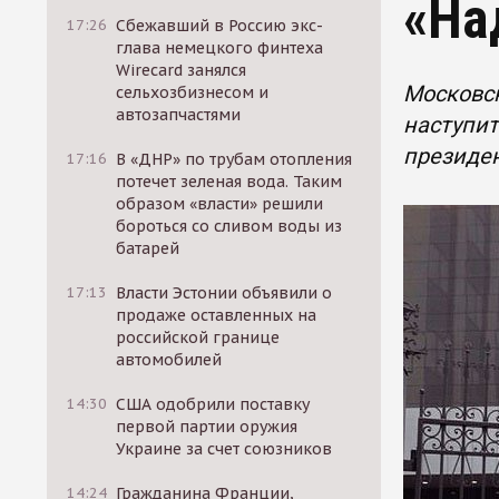
«На
17:26
Сбежавший в Россию экс-
глава немецкого финтеха
Wirecard занялся
Московск
сельхозбизнесом и
автозапчастями
наступит
президен
17:16
В «ДНР» по трубам отопления
потечет зеленая вода. Таким
образом «власти» решили
бороться со сливом воды из
батарей
17:13
Власти Эстонии объявили о
продаже оставленных на
российской границе
автомобилей
14:30
США одобрили поставку
первой партии оружия
Украине за счет союзников
14:24
Гражданина Франции,