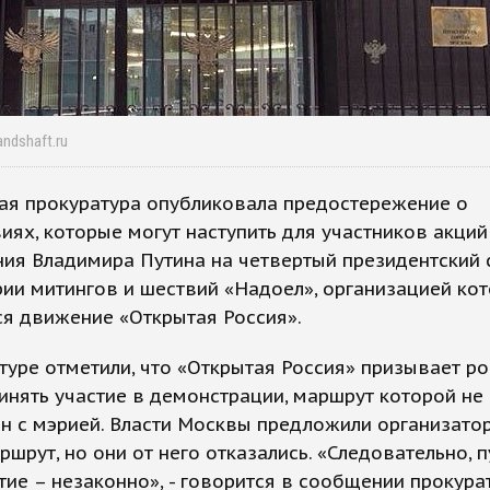
andshaft.ru
ая прокуратура опубликовала предостережение о
иях, которые могут наступить для участников акций
я Владимира Путина на четвертый президентский с
рии митингов и шествий «Надоел», организацией ко
я движение «Открытая Россия».
туре отметили, что «Открытая Россия» призывает ро
инять участие в демонстрации, маршрут которой не
н с мэрией. Власти Москвы предложили организато
ршрут, но они от него отказались. «Следовательно, 
ие – незаконно», - говорится в сообщении прокура