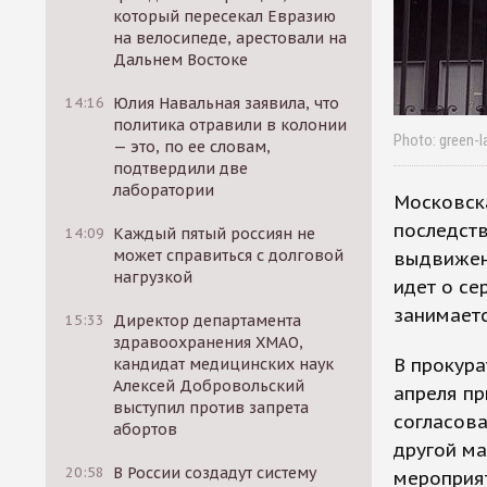
который пересекал Евразию
на велосипеде, арестовали на
Дальнем Востоке
14:16
Юлия Навальная заявила, что
политика отравили в колонии
Photo: green-l
— это, по ее словам,
подтвердили две
лаборатории
Московск
последств
14:09
Каждый пятый россиян не
может справиться с долговой
выдвижени
нагрузкой
идет о се
занимаетс
15:33
Директор департамента
здравоохранения ХМАО,
В прокура
кандидат медицинских наук
Алексей Добровольский
апреля пр
выступил против запрета
согласова
абортов
другой ма
20:58
В России создадут систему
мероприят