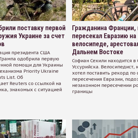
рили поставку первой
Гражданина Франции,
ружия Украине за счет
пересекал Евразию на
ов
велосипеде, арестова
Дальнем Востоке
ация президента США
Трампа одобрила первую
Софиан Сехили находится в
енной помощи для Украины
Уссурийска. Велосипедист,
еханизма Priority Ukraine
хотел поставить рекорд по 
s List. Об
пересечения Евразии, подо
ает Reuters со ссылкой на
незаконном пересечении р
ика, знакомых с ситуацией
границы