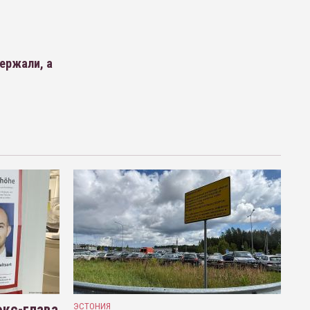
держали, а
кс-глава
ЭСТОНИЯ