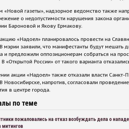
м «Новой газеты», надзорное ведомство также нап
режение о недопустимости нарушения закона орган
ии Бароновой и Якову Ермакову.
 акцию «Надоел» планировалось провести на Славя
В мэрии заявили, что манифестанты будут мешать 
а и предложили оппозиционерам собраться на прос
 В «Открытой России» от такого варианта отказались
нии акции «Надоел» также отказали власти Санкт-П
 В Новосибирске, напротив, согласовали проведение
ия в центре города.
алы по теме
тники пожаловались на отказ возбуждать дела о нападе
в митингов