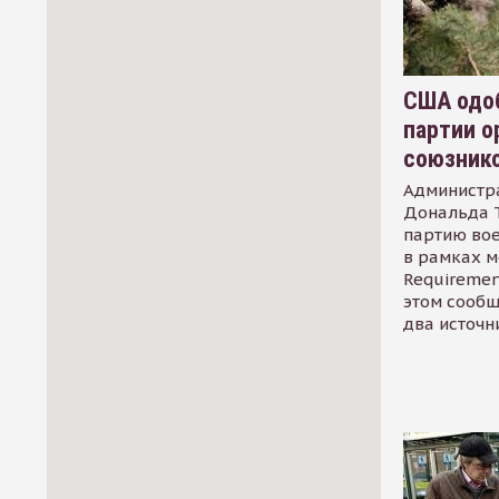
США одоб
партии о
союзник
Администр
Дональда 
партию во
в рамках м
Requirement
этом сообщ
два источн