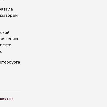
равила
изаторам
нской
движению
пекте
.
етербурга
ниях на