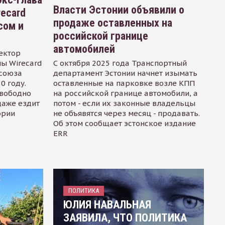
Власти Эстонии объявили о
recard
продаже оставленных на
сом и
российской границе
автомобилей
ектор
ы Wirecard
С октября 2025 года Транспортный
осоюза
департамент Эстонии начнет изымать
0 году.
оставленные на парковке возле КПП
свободно
на российской границе автомобили, а
даже ездит
потом - если их законные владельцы
ории
не объявятся через месяц - продавать.
Об этом сообщает эстонское издание
ERR
ПОЛИТИКА
ЮЛИЯ НАВАЛЬНАЯ
ЗАЯВИЛА, ЧТО ПОЛИТИКА