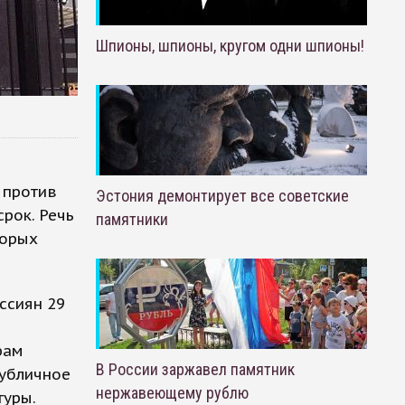
Шпионы, шпионы, кругом одни шпионы!
 против
Эстония демонтирует все советские
рок. Речь
памятники
торых
ссиян 29
рам
В России заржавел памятник
публичное
нержавеющему рублю
туры.