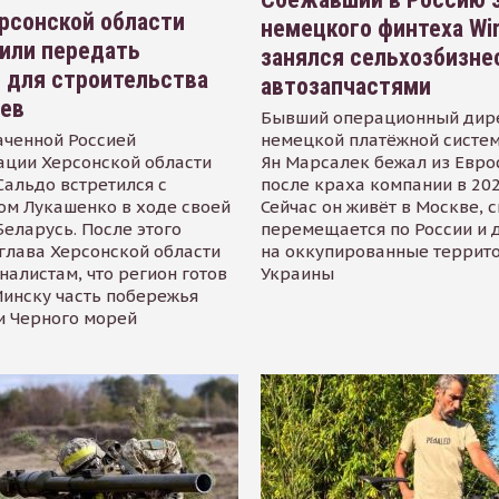
рсонской области
немецкого финтеха Wi
или передать
занялся сельхозбизне
 для строительства
автозапчастями
иев
Бывший операционный дир
аченной Россией
немецкой платёжной систем
ации Херсонской области
Ян Марсалек бежал из Евр
альдо встретился с
после краха компании в 202
ом Лукашенко в ходе своей
Сейчас он живёт в Москве, 
Беларусь. После этого
перемещается по России и 
глава Херсонской области
на оккупированные террит
налистам, что регион готов
Украины
инску часть побережья
и Черного морей