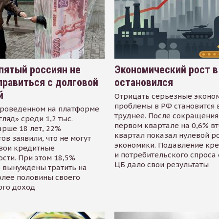
пятый россиян не
Экономический рост в
равиться с долговой
остановился
й
Отрицать серьезные эконо
проблемы в РФ становится 
проведенном на платформе
труднее. После сокращения
гляд» среди 1,2 тыс.
первом квартале на 0,6% в
арше 18 лет, 22%
квартал показал нулевой р
ов заявили, что не могут
экономики. Подавление кр
свои кредитные
и потребительского спроса
сти. При этом 18,5%
ЦБ дало свои результаты
 вынуждены тратить на
олее половины своего
ого доход