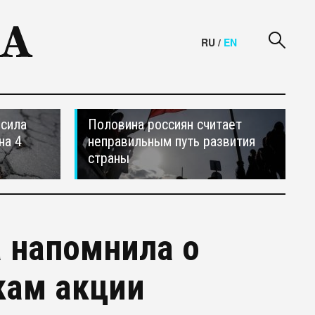
RU
/
EN
осила
Половина россиян считает
на 4
неправильным путь развития
страны
 напомнила о
кам акции