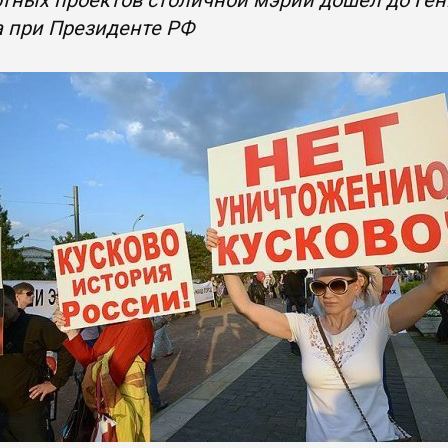
тных проектов столичной мэрии дошел до Ген
а при Президенте РФ