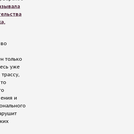
азывала
тельства
а,
ово
н только
десь уже
 трассу,
что
го
чения и
онального
арушит
ьких