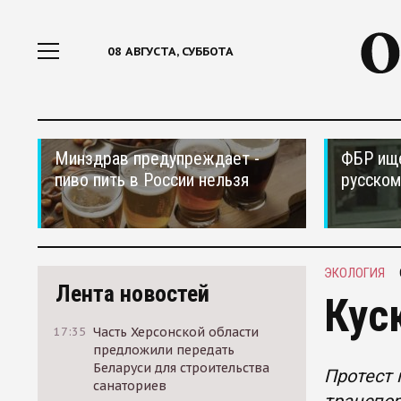
08 АВГУСТА, СУББОТА
Минздрав предупреждает -
ФБР ищ
пиво пить в России нельзя
русском
ЭКОЛОГИЯ
Лента новостей
Кус
17:35
Часть Херсонской области
предложили передать
Беларуси для строительства
Протест 
санаториев