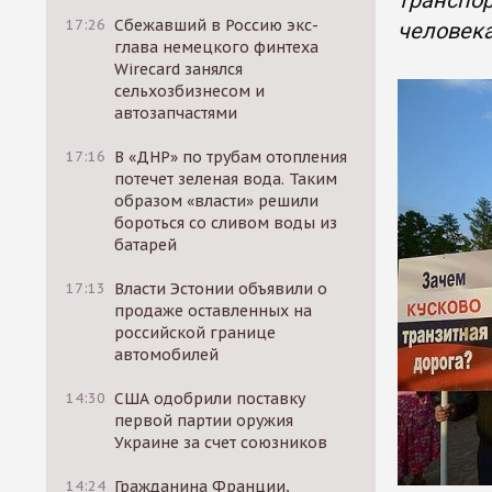
транспор
17:26
Сбежавший в Россию экс-
человек
глава немецкого финтеха
Wirecard занялся
сельхозбизнесом и
автозапчастями
17:16
В «ДНР» по трубам отопления
потечет зеленая вода. Таким
образом «власти» решили
бороться со сливом воды из
батарей
17:13
Власти Эстонии объявили о
продаже оставленных на
российской границе
автомобилей
14:30
США одобрили поставку
первой партии оружия
Украине за счет союзников
14:24
Гражданина Франции,