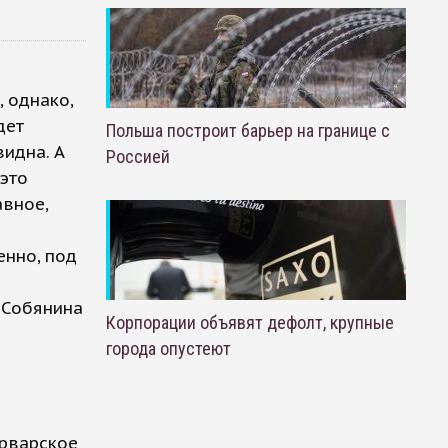
 однако,
дет
Польша построит барьер на границе с
видна. А
Россией
 это
авное,
енно, под
 Собянина
Корпорации объявят дефолт, крупные
города опустеют
арварское