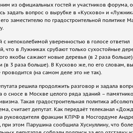
ним из официальных гостей и участников форума, 
ь задать вопрос о вырубке в «Кусково» и «Лужник
его заместителю по градостроительной политике М
у.
 с непоколебимой уверенностью в голосе ответил
, что в Лужниках срубают только сухостойные дере
ого якобы сажают новые деревья (в 2 раза больше)
и (в 3 раза больше). В Кусково же, по его словам, в
 проводится (на самом деле это не так).
путата решила продолжить разговор и задала вопр
 а о сносе в Москве целого ряда зданий – памятник
ивизма. Такая градостроительная политика абсолют
ма, считает депутат. Как передаёт телеканал «Дожд
на руководителя фракции КПРФ в Мосгордуме Андр
 при этом Парушина сообщила Хуснуллину, что боле
ьных депутатов собрали подписи за его отставку и