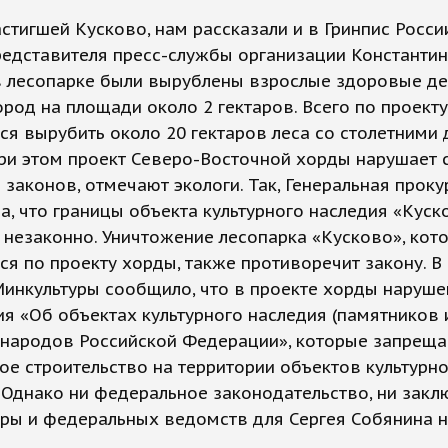
астигшей Кусково, нам рассказали и в Гринпис Росси
едставителя пресс-службы организации Константи
в лесопарке были вырублены взрослые здоровые д
род на площади около 2 гектаров. Всего по проекту
ся вырубить около 20 гектаров леса со столетними
ри этом проект Северо-Восточной хорды нарушает 
 законов, отмечают экологи. Так, Генеральная проку
а, что границы объекта культурного наследия «Кус
незаконно. Уничтожение лесопарка «Кусково», кот
ся по проекту хорды, также противоречит закону. В
Минкультуры сообщило, что в проекте хорды наруш
я «Об объектах культурного наследия (памятников 
) народов Российской Федерации», которые запрещ
ое строительство на территории объектов культурн
 Однако ни федеральное законодательство, ни закл
ры и федеральных ведомств для Сергея Собянина н