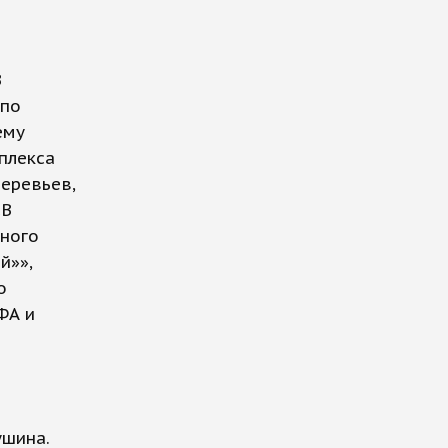
В
 по
ему
плекса
еревьев,
«В
вного
й»»,
о
ФА и
ушина.