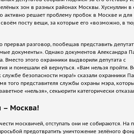
елёных зон в разных районах Москвы. Хуснуллин в 
то активно решает проблему пробок в Москве и для 
 своём посту вещи, за которые его «возможно, в т
о прервал разговор, пообещав представить депутат
мые документы». Однако документов Александра П
а. Вместо этого охранники выдворили депутата с
ия и помешали ей вернуться. «Вам нельзя пройти. В
 службе безопасности мэра!» сказали охранники П
мя того представителя службы охраны мэра, котор
заветное «нельзя», секьюрити категорически отказа
 – Москва!
 чести москвичей, отступать они не собираются. На
просьбой предотвратить уничтожение зелёного фон