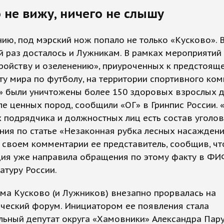
 не вижу, ничего не слышу
ию, под мэрский нож попало не только «Кусково». 
 раз досталось и Лужникам. В рамках мероприятий
ройству и озеленению», приуроченных к предстоящ
у мира по футболу, на территории спортивного ком
» были уничтожены более 150 здоровых взрослых д
ле ценных пород, сообщили «ОГ» в Гринпис России. 
 подрядчика и должностных лиц есть состав уголо
ния по статье «Незаконная рубка лесных насаждени
 своем комментарии ее представитель, сообщив, чт
ция уже направила обращения по этому факту в ФИ
атуру России.
ма Кусково (и Лужников) внезапно прорвалась на
ческий форум. Инициатором ее появления стала
льный депутат округа «Хамовники» Александра Пар