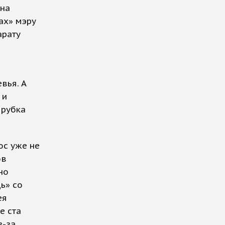
она
ах» мэру
арату
вья. А
 и
ырубка
ос уже не
ов
но
ь» со
ея
е ста
з-за