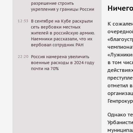
разрешение строить
Ничего
укрепления у границы России
12:53
В сентябре на Кубе раскрыли
К сожален
сеть вербовки местных
очередной
жителей в российскую армию.
«благоуст
Наемники рассказали, что их
вербовал сотрудник РАН
чемпионат
«Лужники
22:20
Россия намерена увеличить
в том чис
военные расходы в 2024 году
почти на 70%
действиях
преступле
отметил в
организа
Генпрокур
Однако те
Урбанисти
муниципа