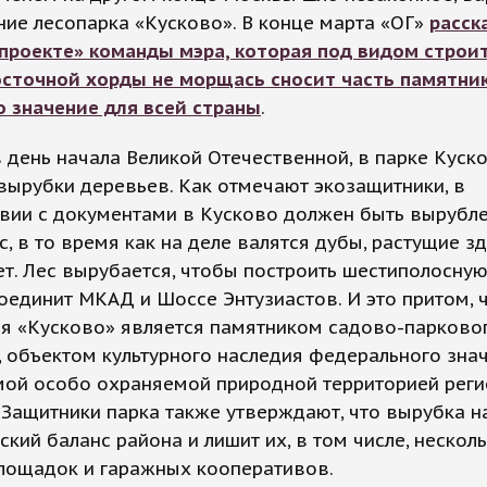
ие лесопарка «Кусково». В конце марта «ОГ»
расск
«проекте» команды мэра, которая под видом строи
осточной хорды не морщась сносит часть памятник
 значение для всей страны
.
в день начала Великой Отечественной, в парке Куск
вырубки деревьев. Как отмечают экозащитники, в
вии с документами в Кусково должен быть вырубле
с, в то время как на деле валятся дубы, растущие з
ет. Лес вырубается, чтобы построить шестиполосную
оединит МКАД и Шоссе Энтузиастов. И это притом, 
ия «Кусково» является памятником садово-парково
, объектом культурного наследия федерального зна
мой особо охраняемой природной территорией реги
 Защитники парка также утверждают, что вырубка н
ский баланс района и лишит их, в том числе, нескол
площадок и гаражных кооперативов.