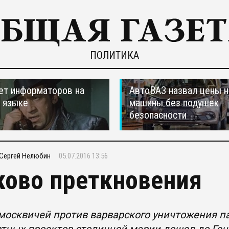
ПОЛИТИКА
ет информаторов на
АвтоВАЗ назвал цены н
 языке
машины без подушек
безопасности
Сергей Нелюбин
05.07.2016 13:56
ково преткновения
москвичей против варварского уничтожения п