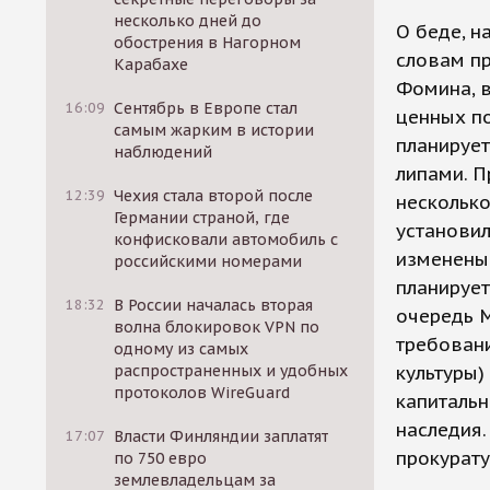
несколько дней до
О беде, н
обострения в Нагорном
словам пр
Карабахе
Фомина, 
16:09
Сентябрь в Европе стал
ценных по
самым жарким в истории
планирует
наблюдений
липами. П
12:39
Чехия стала второй после
несколько
Германии страной, где
установил
конфисковали автомобиль с
изменены 
российскими номерами
планирует
18:32
В России началась вторая
очередь 
волна блокировок VPN по
требовани
одному из самых
культуры
распространенных и удобных
протоколов WireGuard
капитальн
наследия.
17:07
Власти Финляндии заплатят
прокурату
по 750 евро
землевладельцам за