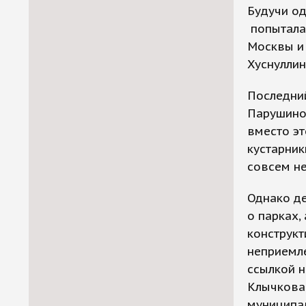
Будучи од
попыталас
Москвы и 
Хуснуллин
Последний
Парушиной
вместо эт
кустарник
совсем не
Однако де
о парках,
конструкт
неприемле
ссылкой 
Клычкова,
муниципал