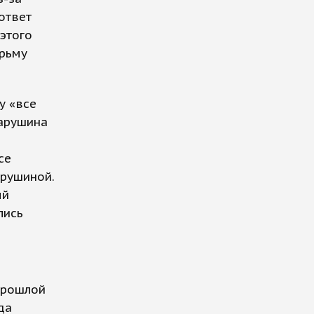
ответ
этого
юрьму
у «все
арушина
се
арушиной.
ый
лись
 прошлой
да