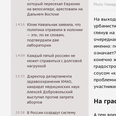
который пересекал Евразию
Photo: Генна
на велосипеде, арестовали на
Дальнем Востоке
На выход
14:16
Юлия Навальная заявила, что
урбанисти
политика отравили в колонии
глянув на
— это, по ее словам,
очередная
подтвердили две
лаборатории
именно: п
означает?
14:09
Каждый пятый россиян не
конечно 
может справиться с долговой
градостро
нагрузкой
соусом «к
15:33
Директор департамента
проблемн
здравоохранения ХМАО,
участники
кандидат медицинских наук
Алексей Добровольский
выступил против запрета
На гра
абортов
20:58
В России создадут систему
А тем вр