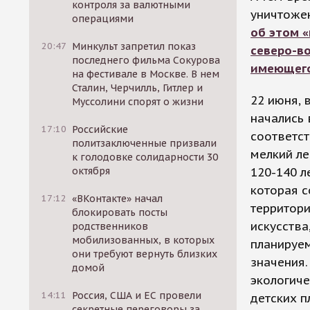
контроля за валютными
уничтожен
операциями
об этом 
20:47
Минкульт запретил показ
северо-в
последнего фильма Сокурова
имеющего
на фестивале в Москве. В нем
Сталин, Черчилль, Гитлер и
22 июня, 
Муссолини спорят о жизни
начались 
17:10
Российские
соответст
политзаключенные призвали
мелкий ле
к голодовке солидарности 30
120-140 л
октября
которая с
17:12
«ВКонтакте» начал
территор
блокировать посты
искусства
родственников
мобилизованных, в которых
планируе
они требуют вернуть близких
значения.
домой
экологиче
14:11
Россия, США и ЕС провели
детских 
секретные переговоры за