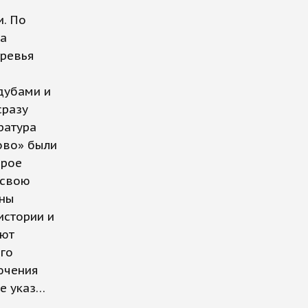
и. По
на
еревья
 дубами и
сразу
ратура
ково» были
орое
 свою
ены
истории и
ают
ого
ючения
е указ…