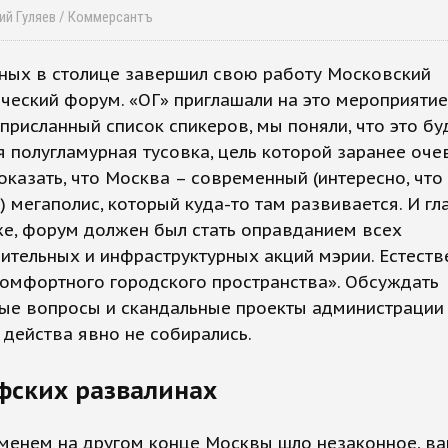
дий Гуляев / Коммерсантъ
ных в столице завершил свою работу Московский
ческий форум. «ОГ» приглашали на это мероприятие,
 присланный список спикеров, мы поняли, что это бу
 полугламурная тусовка, цель которой заранее оче
оказать, что Москва – современный (интересно, что
) мегаполис, который куда-то там развивается. И гл
же, форум должен был стать оправданием всех
ительных и инфраструктурных акций мэрии. Естеств
омфортного городского пространства». Обсуждать
ые вопросы и скандальные проекты администрации
 действа явно не собирались.
фских развалинах
еменем на другом конце Москвы шло незаконное, в