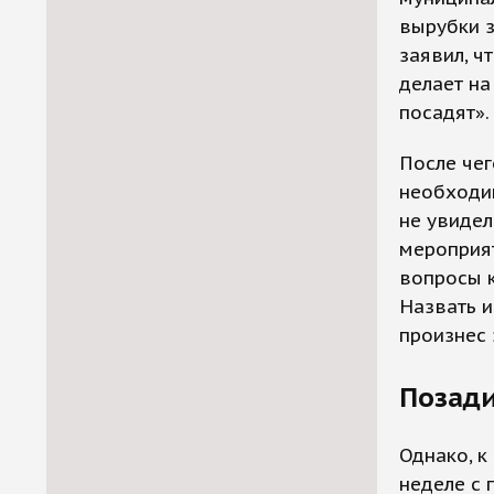
вырубки з
заявил, ч
делает на
посадят».
После чег
необходи
не увидел
мероприят
вопросы к
Назвать и
произнес 
Позади
Однако, к
неделе с 