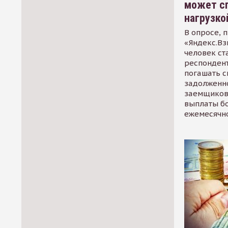
может сп
нагрузко
В опросе, 
«Яндекс.Вз
человек ст
респондент
погашать 
задолженно
заемщиков
выплаты б
ежемесячн