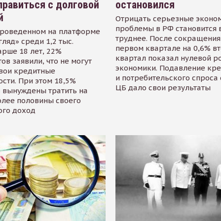
равиться с долговой
остановился
й
Отрицать серьезные эконо
проблемы в РФ становится 
проведенном на платформе
труднее. После сокращения
гляд» среди 1,2 тыс.
первом квартале на 0,6% в
арше 18 лет, 22%
квартал показал нулевой р
ов заявили, что не могут
экономики. Подавление кр
свои кредитные
и потребительского спроса
сти. При этом 18,5%
ЦБ дало свои результаты
 вынуждены тратить на
олее половины своего
ого доход