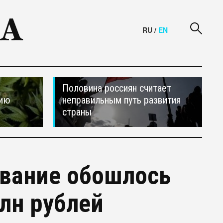
RU
/
EN
Половина россиян считает
сию
неправильным путь развития
страны
ование обошлось
лн рублей