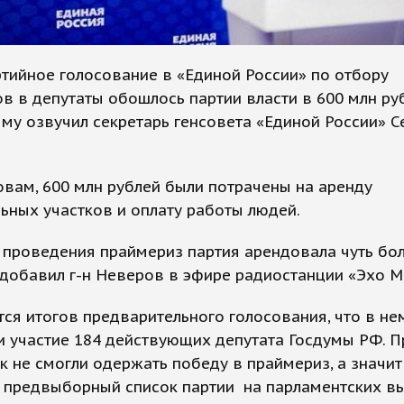
тийное голосование в «Единой России» по отбору
в в депутаты обошлось партии власти в 600 млн ру
му озвучил секретарь генсовета «Единой России» С
овам, 600 млн рублей были потрачены на аренду
ьных участков и оплату работы людей.
 проведения праймериз партия арендовала чуть бол
 добавил г-н Неверов в эфире радиостанции «Эхо М
тся итогов предварительного голосования, что в не
 участие 184 действующих депутата Госдумы РФ. П
к не смогли одержать победу в праймериз, а значит
в предвыборный список партии на парламентских в