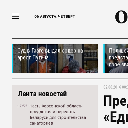
06 АВГУСТА, ЧЕТВЕРГ
Суд в Гааге выдал ордер на
Полицей
арест Путина
предста
свое зв
02.06.2016 00:
Лента новостей
Пре
17:35
Часть Херсонской области
«Ед
предложили передать
Беларуси для строительства
санаториев