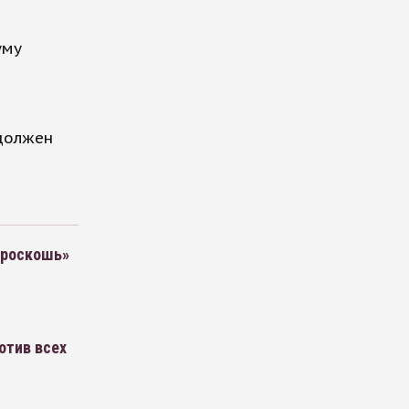
уму
должен
«роскошь»
отив всех