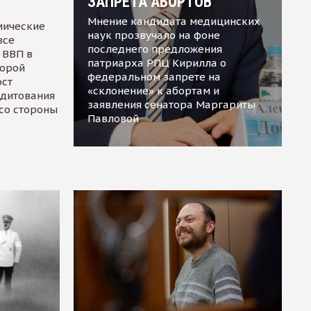
ЗАПРЕТА АБОРТОВ
Мнение кандидата медицинских
мические
наук прозвучало на фоне
все
последнего предложения
 ВВП в
патриарха РПЦ Кирилла о
торой
федеральном запрете на
ост
«склонение» к абортам и
едитования
заявления сенатора Маргариты
 со стороны
Павловой