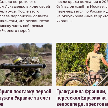
альдо встретился с
после краха компании в 202
ом Лукашенко в ходе своей
Сейчас он живёт в Москве, 
Беларусь. После этого
перемещается по России и 
глава Херсонской области
на оккупированные террит
налистам, что регион готов
Украины
инску часть побережья
и Черного морей
рили поставку первой
Гражданина Франции,
ружия Украине за счет
пересекал Евразию на
ов
велосипеде, арестова