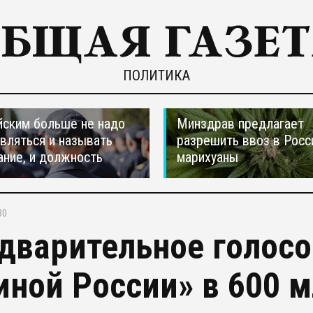
ПОЛИТИКА
ским больше не надо
Минздрав предлагает
вляться и называть
разрешить ввоз в Рос
ание, и должность
марихуаны
30
дварительное голос
иной России» в 600 м