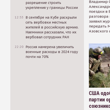
Владимир С
разрешение строить
Александр
укрепления у границы России
поездки в 
разговора 
12:53
В сентябре на Кубе раскрыли
заявил жур
сеть вербовки местных
передать М
жителей в российскую армию.
Азовского 
Наемники рассказали, что их
вербовал сотрудник РАН
22:20
Россия намерена увеличить
военные расходы в 2024 году
почти на 70%
США одоб
партии о
союзник