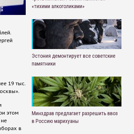
«тихими алкоголиками»
блей.
ергей
Эстония демонтирует все советские
памятники
ее 19 тыс.
осквы».
м
ри этом
Минздрав предлагает разрешить ввоз
 не
в Россию марихуаны
ыборах в