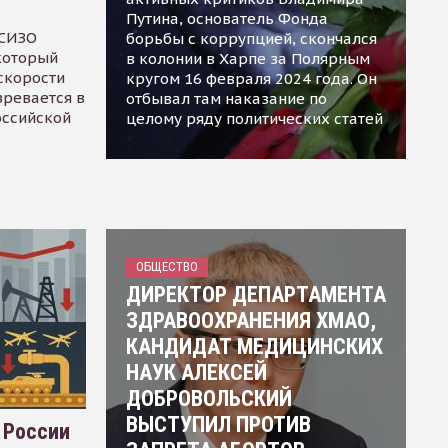
Путина, основатель Фонда
 СИЗО
борьбы с коррупцией, скончался
 который
в колонии в Харпе за Полярным
скорости
кругом 16 февраля 2024 года. Он
зревается в
отбывал там наказание по
оссийской
целому ряду политических статей
ОБЩЕСТВО
ДИРЕКТОР ДЕПАРТАМЕНТА
ЗДРАВООХРАНЕНИЯ ХМАО,
КАНДИДАТ МЕДИЦИНСКИХ
НАУК АЛЕКСЕЙ
ДОБРОВОЛЬСКИЙ
ВЫСТУПИЛ ПРОТИВ
 России