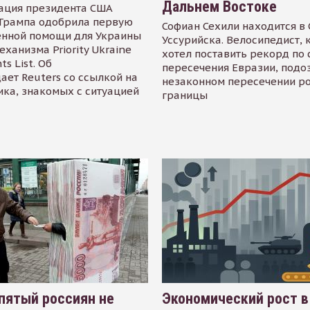
Дальнем Востоке
ация президента США
Трампа одобрила первую
Софиан Сехили находится в
енной помощи для Украины
Уссурийска. Велосипедист,
еханизма Priority Ukraine
хотел поставить рекорд по 
s List. Об
пересечения Евразии, подо
ает Reuters со ссылкой на
незаконном пересечении р
ика, знакомых с ситуацией
границы
пятый россиян не
Экономический рост в