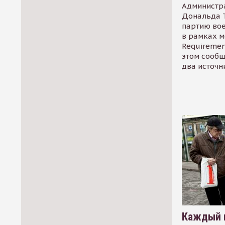
Администр
Дональда 
партию во
в рамках м
Requirement
этом сообщ
два источн
Каждый 