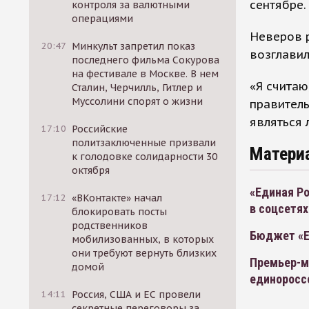
сентябре.
контроля за валютными
операциями
Неверов р
20:47
Минкульт запретил показ
возглавил
последнего фильма Сокурова
на фестивале в Москве. В нем
«Я считаю
Сталин, Черчилль, Гитлер и
Муссолини спорят о жизни
правител
являться 
17:10
Российские
политзаключенные призвали
Матери
к голодовке солидарности 30
октября
«Единая Ро
17:12
«ВКонтакте» начал
в соцсетях
блокировать посты
родственников
Бюджет «Е
мобилизованных, в которых
они требуют вернуть близких
Премьер-м
домой
единоросс
14:11
Россия, США и ЕС провели
секретные переговоры за