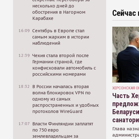
несколько дней до
Сейчас 
обострения в Нагорном
Карабахе
16:09
Сентябрь в Европе стал
самым жарким в истории
наблюдений
12:39
Чехия стала второй после
Германии страной, где
конфисковали автомобиль с
российскими номерами
18:32
В России началась вторая
ХЕРСОНСКАЯ О
волна блокировок VPN по
Часть Хе
одному из самых
предлож
распространенных и удобных
Беларуси
протоколов WireGuard
санатор
17:07
Власти Финляндии заплатят
Глава назн
по 750 евро
администр
землевладельцам за