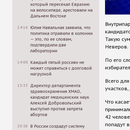
который пересекал Евразию
на велосипеде, арестовали на
Дальнем Востоке
Внутрипар
14:16
Юлия Навальная заявила, что
кандидато
политика отравили в колонии
Такую сум
— это, по ее словам,
подтвердили две
Неверов.
лаборатории
По его сл
14:09
Каждый пятый россиян не
избирател
может справиться с долговой
нагрузкой
Всего для
15:33
Директор департамента
участков,
здравоохранения ХМАО,
кандидат медицинских наук
Что касае
Алексей Добровольский
принимали
выступил против запрета
абортов
42 челове
попадут 
20:58
В России создадут систему