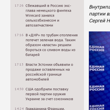
17:26
Сбежавший в Россию экс-
Внутрипа
глава немецкого финтеха
партии в
Wirecard занялся
Сергей Н
сельхозбизнесом и
автозапчастями
17:16
В «ДНР» по трубам отопления
потечет зеленая вода. Таким
образом «власти» решили
бороться со сливом воды из
батарей
17:13
Власти Эстонии объявили о
продаже оставленных на
российской границе
автомобилей
14:30
США одобрили поставку
первой партии оружия
Украине за счет союзников
14:24
Гражданина Франции,