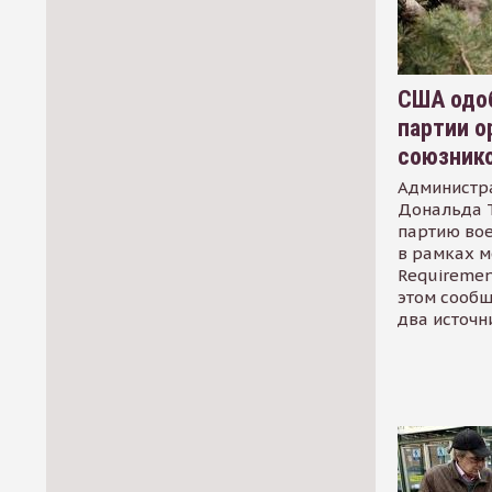
США одоб
партии о
союзник
Администр
Дональда 
партию во
в рамках м
Requirement
этом сообщ
два источн