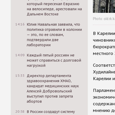
который пересекал Евразию
на велосипеде, арестовали на
Дальнем Востоке
Photo: old.rk.ka
14:16
Юлия Навальная заявила, что
политика отравили в колонии
В Карелии
— это, по ее словам,
чиновнико
подтвердили две
лаборатории
бюрократи
местного 
14:09
Каждый пятый россиян не
может справиться с долговой
Соответс
нагрузкой
Худилайне
15:33
Директор департамента
Карелии и
здравоохранения ХМАО,
кандидат медицинских наук
Парламен
Алексей Добровольский
выступил против запрета
экономиче
абортов
содержан
мнению де
20:58
В России создадут систему