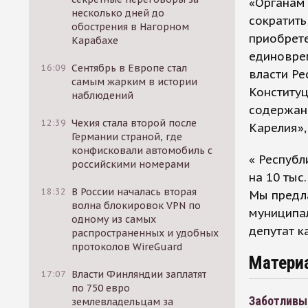
«Органам 
несколько дней до
сократить
обострения в Нагорном
приобрете
Карабахе
единовре
16:09
Сентябрь в Европе стал
власти Ре
самым жарким в истории
Конституц
наблюдений
содержани
12:39
Чехия стала второй после
Карелия»,
Германии страной, где
конфисковали автомобиль с
« Республ
российскими номерами
на 10 тыс
18:32
В России началась вторая
Мы предл
волна блокировок VPN по
муниципа
одному из самых
депутат к
распространенных и удобных
протоколов WireGuard
Матери
17:07
Власти Финляндии заплатят
по 750 евро
Заботливы
землевладельцам за