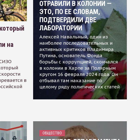
ОТРАВИЛИ В КОЛОНИИ —
ЭТО, ПО ЕЕ СЛОВАМ,
ПОДТВЕРДИЛИ ДВЕ
ЛАБОРАТОРИИ
 который
Алексей Навальный, один из
наиболее последовательных и
ли на
активных критиков Владимира
Путина, основатель Фонда
 СИЗО
борьбы с коррупцией, скончался
 который
в колонии в Харпе за Полярным
скорости
кругом 16 февраля 2024 года. Он
зревается в
отбывал там наказание по
оссийской
целому ряду политических статей
ОБЩЕСТВО