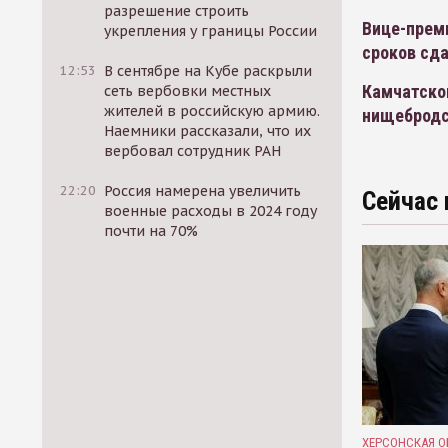
разрешение строить
Вице-прем
укрепления у границы России
сроков сд
12:53
В сентябре на Кубе раскрыли
Камчатског
сеть вербовки местных
жителей в российскую армию.
нищебродс
Наемники рассказали, что их
вербовал сотрудник РАН
22:20
Россия намерена увеличить
Сейчас 
военные расходы в 2024 году
почти на 70%
ХЕРСОНСКАЯ О