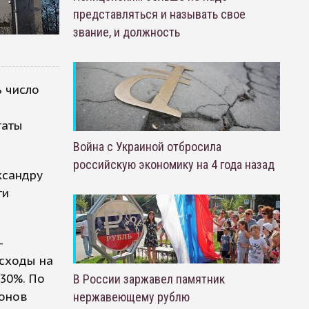
представляться и называть свое
звание, и должность
ь число
таты
Война с Украиной отбросила
российскую экономику на 4 года назад
ксандру
ти
-
асходы на
30%. По
В России заржавел памятник
ионов
нержавеющему рублю