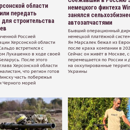
рсонской области
немецкого финтеха Wi
или передать
занялся сельхозбизне
 для строительства
автозапчастями
иев
Бывший операционный дир
аченной Россией
немецкой платёжной систем
ации Херсонской области
Ян Марсалек бежал из Евр
альдо встретился с
после краха компании в 202
ом Лукашенко в ходе своей
Сейчас он живёт в Москве, 
Беларусь. После этого
перемещается по России и 
глава Херсонской области
на оккупированные террит
налистам, что регион готов
Украины
инску часть побережья
и Черного морей