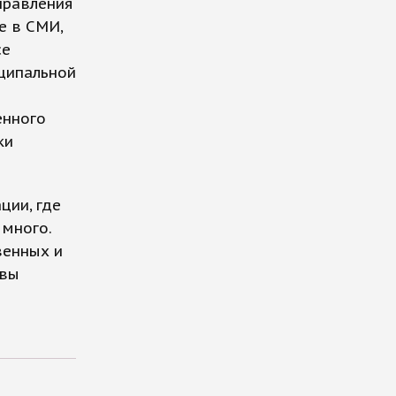
правления
е в СМИ,
се
ципальной
енного
ки
ции, где
 много.
венных и
ивы