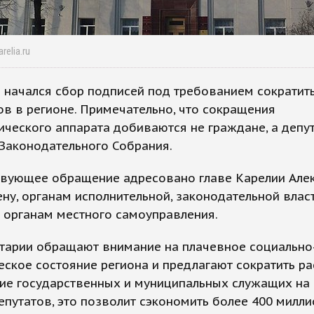
relia.ru
 начался сбор подписей под требованием сократит
в в регионе. Примечательно, что сокращения
ческого аппарата добиваются не граждане, а депу
Законодательного Собрания.
твующее обращение адресовано главе Карелии Але
ну, органам исполнительной, законодательной влас
 органам местного самоуправления.
тарии обращают внимание на плачевное социально
ское состояние региона и предлагают сократить р
ие государственных и муниципальных служащих на 
путатов, это позволит сэкономить более 400 милл