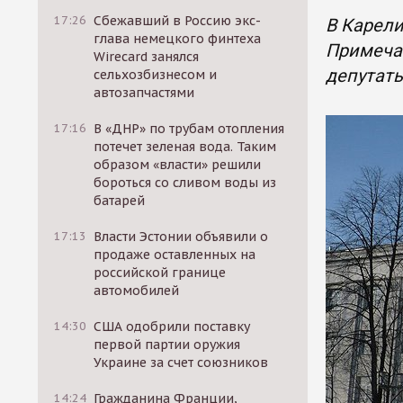
17:26
Сбежавший в Россию экс-
В Карели
глава немецкого финтеха
Примечат
Wirecard занялся
депутаты
сельхозбизнесом и
автозапчастями
17:16
В «ДНР» по трубам отопления
потечет зеленая вода. Таким
образом «власти» решили
бороться со сливом воды из
батарей
17:13
Власти Эстонии объявили о
продаже оставленных на
российской границе
автомобилей
14:30
США одобрили поставку
первой партии оружия
Украине за счет союзников
14:24
Гражданина Франции,