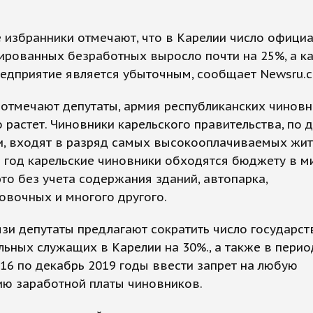
 избранники отмечают, что в Карелии число офици
ированных безработных выросло почти на 25%, а к
редприятие является убыточным, сообщает Newsru
 отмечают депутаты, армия республиканских чинов
 растет. Чиновники карельского правительства, по
и, входят в разряд самых высокооплачиваемых жи
В год карельские чиновники обходятся бюджету в м
это без учета содержания зданий, автопарка,
овочных и многого другого.
язи депутаты предлагают сократить число государс
ьных служащих в Карелии на 30%., а также в перио
16 по декабрь 2019 годы ввести запрет на любую
ию заработной платы чиновников.