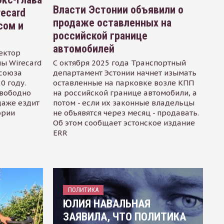
Власти Эстонии объявили о
recard
продаже оставленных на
сом и
российской границе
автомобилей
ектор
ы Wirecard
С октября 2025 года Транспортный
осоюза
департамент Эстонии начнет изымать
0 году.
оставленные на парковке возле КПП
свободно
на российской границе автомобили, а
даже ездит
потом - если их законные владельцы
ории
не объявятся через месяц - продавать.
Об этом сообщает эстонское издание
ERR
ПОЛИТИКА
ЮЛИЯ НАВАЛЬНАЯ
ЗАЯВИЛА, ЧТО ПОЛИТИКА