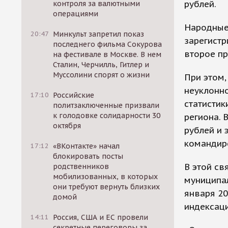
рублей.
контроля за валютными
операциями
Народные
20:47
Минкульт запретил показ
зарегистр
последнего фильма Сокурова
второе п
на фестивале в Москве. В нем
Сталин, Черчилль, Гитлер и
Муссолини спорят о жизни
При этом,
неуклонно
17:10
Российские
статистик
политзаключенные призвали
к голодовке солидарности 30
региона. 
октября
рублей и 
командир
17:12
«ВКонтакте» начал
блокировать посты
В этой св
родственников
мобилизованных, в которых
муниципал
они требуют вернуть близких
января 20
домой
индексац
14:11
Россия, США и ЕС провели
секретные переговоры за