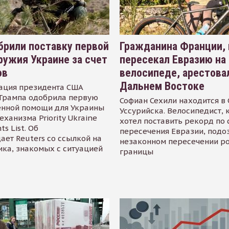
рили поставку первой
Гражданина Франции,
ружия Украине за счет
пересекал Евразию на
ов
велосипеде, арестова
Дальнем Востоке
ация президента США
Трампа одобрила первую
Софиан Сехили находится в
енной помощи для Украины
Уссурийска. Велосипедист,
еханизма Priority Ukraine
хотел поставить рекорд по 
s List. Об
пересечения Евразии, подо
ает Reuters со ссылкой на
незаконном пересечении р
ика, знакомых с ситуацией
границы