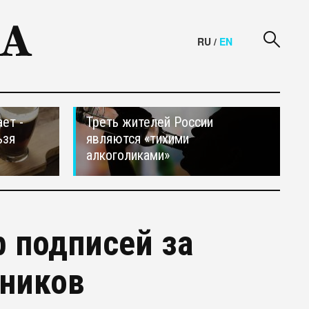
RU
/
EN
ет -
Треть жителей России
ьзя
являются «тихими
алкоголиками»
р подписей за
вников