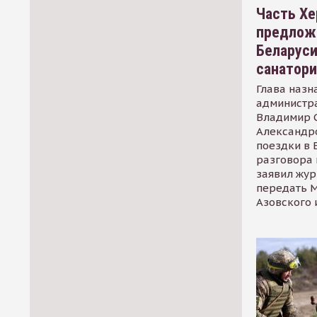
Часть Хе
предлож
Беларуси
санатор
Глава назн
администр
Владимир С
Александр
поездки в 
разговора 
заявил жур
передать М
Азовского 