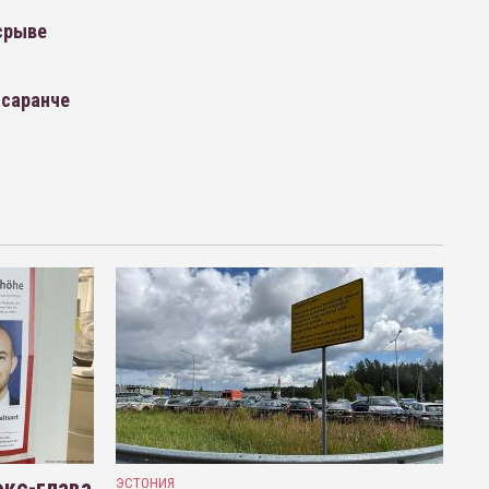
срыве
«саранче
кс-глава
ЭСТОНИЯ