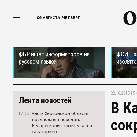
06 АВГУСТА, ЧЕТВЕРГ
ФБР ищет информаторов на
ФСИН за
русском языке
изолято
22.10.2015 15:
Лента новостей
В К
17:35
Часть Херсонской области
сок
предложили передать
Беларуси для строительства
санаториев