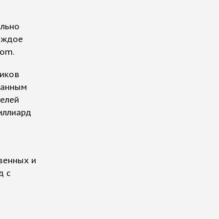
ально
аждое
.com.
ников
 данным
телей
иллиард
твенных и
д с