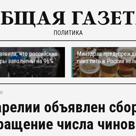
ПОЛИТИКА
явила, что российские
Минздрав предупрежда
ры заполнены на 96%
пиво пить в России нел
40
арелии объявлен сбо
ращение числа чино