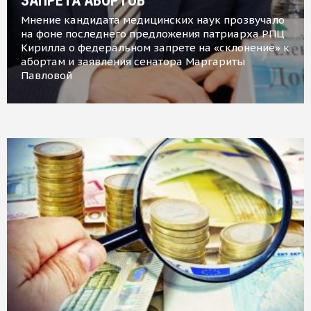
ЗАПРЕТА АБОРТОВ
Мнение кандидата медицинских наук прозвучало
на фоне последнего предложения патриарха РПЦ
Кирилла о федеральном запрете на «склонение» к
абортам и заявления сенатора Маргариты
Павловой