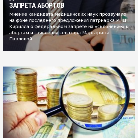
ЗАПРЕТА АБОРТОВ
Мнение кандидата медицинских наук прозвучало
на фоне последнего предложения патриарха РПЦ
Кирилла о федеральном запрете на «склонение» к
абортам и заявления сенатора Маргариты
Павловой