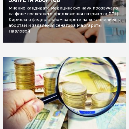
Мнение кандидата медицинских наук прозвучало
на фоне последнего предложения патриарха РПЦ
Кирилла о федеральном запрете на «склонение» к
абортам и заявления сенатора Маргариты
Павловой