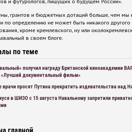
ов и футурологов, пишущих о будущем России».
ны, грантов и бюджетных дотаций больше, чем мы 
ти по определению не может быть никакого другого
вания, кроме кремлевского, ну или околокремлевско
авальный в своем блоге.
алы по теме
вальный» получил награду Британской киноакадемии BA
 «Лучший документальный фильм»
е врачи просят Путина прекратить издевательства над 
уся в ШИЗО с 15 августа Навальному запретили приватн
ами
на главной