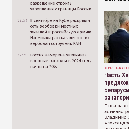
разрешение строить
укрепления у границы России
12:53
В сентябре на Кубе раскрыли
сеть вербовки местных
жителей в российскую армию.
Наемники рассказали, что их
вербовал сотрудник РАН
22:20
Россия намерена увеличить
военные расходы в 2024 году
почти на 70%
ХЕРСОНСКАЯ О
Часть Хе
предлож
Беларуси
санатор
Глава назн
администр
Владимир С
Александр
поездки в 