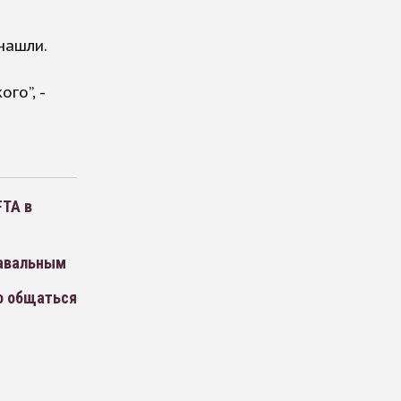
нашли.
го”, -
FTA в
Навальным
о общаться