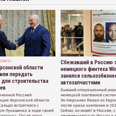
БЛАСТЬ
Сбежавший в Россию э
рсонской области
немецкого финтеха Wi
или передать
занялся сельхозбизне
 для строительства
автозапчастями
иев
Бывший операционный дир
аченной Россией
немецкой платёжной систем
ации Херсонской области
Ян Марсалек бежал из Евр
альдо встретился с
после краха компании в 202
ом Лукашенко в ходе своей
Сейчас он живёт в Москве, 
Беларусь. После этого
перемещается по России и 