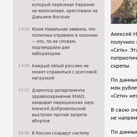
который пересекал Евразию
на велосипеде, арестовали на
Дальнем Востоке
14:16
Юлия Навальная заявила, что
Алексей Н
политика отравили в колонии
получило
— это, по ее словам,
подтвердили две
«Сеть». Э
лаборатории
патриоти
скрепы.
14:09
Каждый пятый россиян не
может справиться с долговой
нагрузкой
По данным
млн рубле
15:33
Директор департамента
«Сети» не
здравоохранения ХМАО,
кандидат медицинских наук
Алексей Добровольский
В свою оч
выступил против запрета
не напрям
абортов
По данным
20:58
В России создадут систему