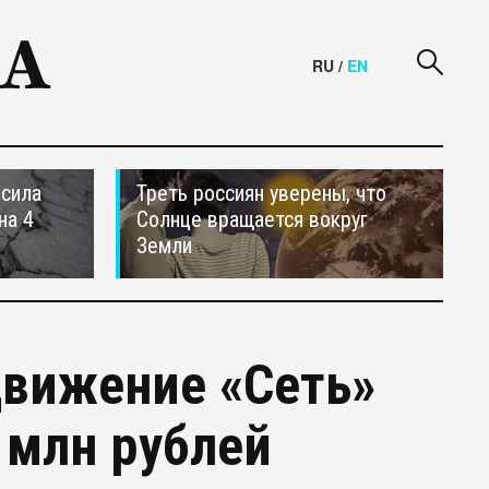
RU
/
EN
осила
Треть россиян уверены, что
на 4
Солнце вращается вокруг
Земли
движение «Сеть»
 млн рублей