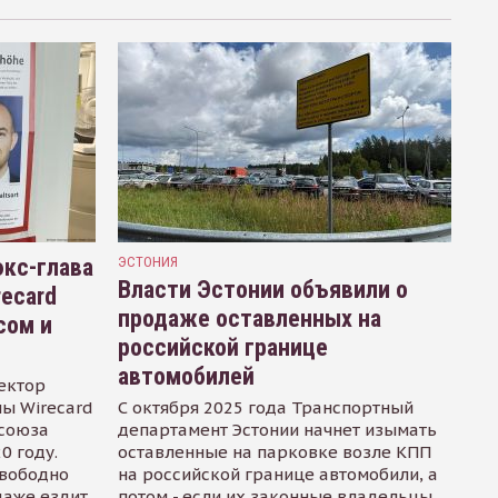
кс-глава
ЭСТОНИЯ
Власти Эстонии объявили о
recard
продаже оставленных на
сом и
российской границе
автомобилей
ектор
ы Wirecard
С октября 2025 года Транспортный
осоюза
департамент Эстонии начнет изымать
0 году.
оставленные на парковке возле КПП
свободно
на российской границе автомобили, а
даже ездит
потом - если их законные владельцы