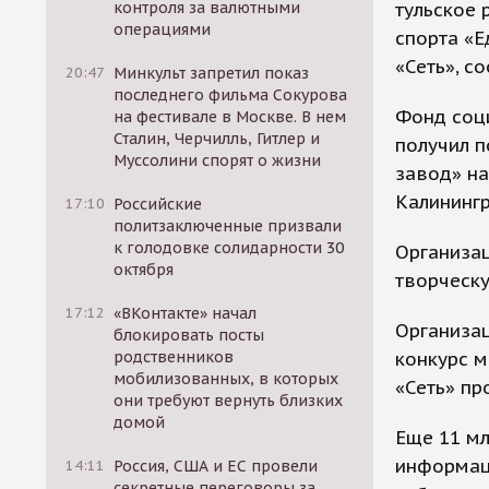
тульское
контроля за валютными
операциями
спорта «
«Сеть», с
20:47
Минкульт запретил показ
последнего фильма Сокурова
Фонд соц
на фестивале в Москве. В нем
Сталин, Черчилль, Гитлер и
получил п
Муссолини спорят о жизни
завод» на
Калинингр
17:10
Российские
политзаключенные призвали
к голодовке солидарности 30
Организац
октября
творческу
17:12
«ВКонтакте» начал
Организац
блокировать посты
конкурс 
родственников
мобилизованных, в которых
«Сеть» пр
они требуют вернуть близких
домой
Еще 11 мл
информац
14:11
Россия, США и ЕС провели
секретные переговоры за