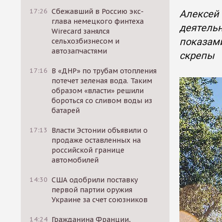
17:26
Сбежавший в Россию экс-
Алексей 
глава немецкого финтеха
деятельн
Wirecard занялся
показами
сельхозбизнесом и
автозапчастями
скрепы
17:16
В «ДНР» по трубам отопления
потечет зеленая вода. Таким
образом «власти» решили
бороться со сливом воды из
батарей
17:13
Власти Эстонии объявили о
продаже оставленных на
российской границе
автомобилей
14:30
США одобрили поставку
первой партии оружия
Украине за счет союзников
14:24
Гражданина Франции,