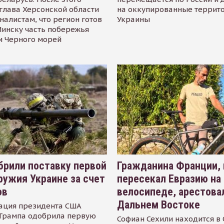
глава Херсонской области
на оккупированные террит
налистам, что регион готов
Украины
инску часть побережья
и Черного морей
рили поставку первой
Гражданина Франции,
ружия Украине за счет
пересекал Евразию на
ов
велосипеде, арестова
Дальнем Востоке
ация президента США
Трампа одобрила первую
Софиан Сехили находится в