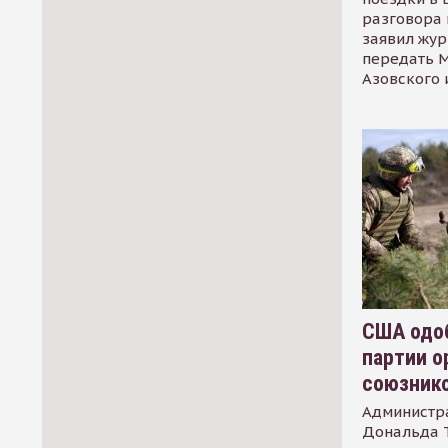
разговора 
заявил жур
передать М
Азовского 
США одоб
партии о
союзник
Администр
Дональда 