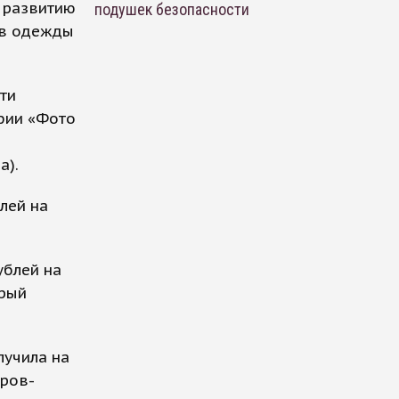
 развитию
подушек безопасности
ов одежды
ти
афии «Фото
а).
лей на
ублей на
орый
лучила на
оров-