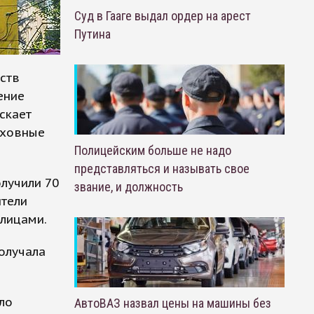
Суд в Гааге выдал ордер на арест
Путина
ств
ение
скает
уховные
Полицейским больше не надо
представляться и называть свое
лучили 70
звание, и должность
ители
 лицами.
получала
ло
АвтоВАЗ назвал цены на машины без