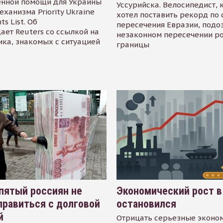
енной помощи для Украины
Уссурийска. Велосипедист,
еханизма Priority Ukraine
хотел поставить рекорд по 
s List. Об
пересечения Евразии, подо
ает Reuters со ссылкой на
незаконном пересечении р
ика, знакомых с ситуацией
границы
пятый россиян не
Экономический рост в
равиться с долговой
остановился
й
Отрицать серьезные эконо