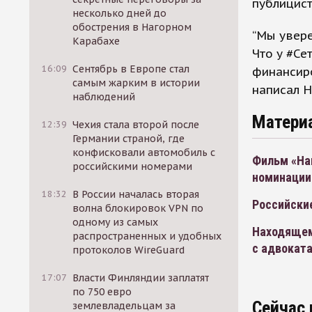
публицист
несколько дней до
обострения в Нагорном
“Мы увере
Карабахе
Что у #Се
16:09
Сентябрь в Европе стал
финансиро
самым жарким в истории
написал Н
наблюдений
Матери
12:39
Чехия стала второй после
Германии страной, где
конфисковали автомобиль с
Фильм «На
российскими номерами
номинации
18:32
В России началась вторая
Российски
волна блокировок VPN по
одному из самых
Находящем
распространенных и удобных
с адвокат
протоколов WireGuard
17:07
Власти Финляндии заплатят
по 750 евро
Сейчас 
землевладельцам за