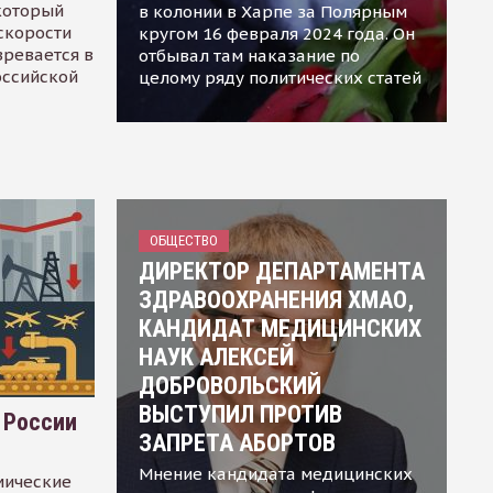
 который
в колонии в Харпе за Полярным
скорости
кругом 16 февраля 2024 года. Он
зревается в
отбывал там наказание по
оссийской
целому ряду политических статей
ОБЩЕСТВО
ДИРЕКТОР ДЕПАРТАМЕНТА
ЗДРАВООХРАНЕНИЯ ХМАО,
КАНДИДАТ МЕДИЦИНСКИХ
НАУК АЛЕКСЕЙ
ДОБРОВОЛЬСКИЙ
ВЫСТУПИЛ ПРОТИВ
 России
ЗАПРЕТА АБОРТОВ
Мнение кандидата медицинских
мические