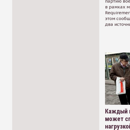
партию во
в рамках м
Requirement
этом сообщ
два источн
Каждый 
может сп
нагрузко