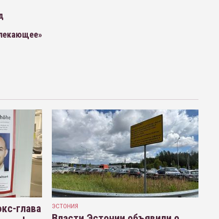
д
влекающее»
кс-глава
ЭСТОНИЯ
Власти Эстонии объявили о