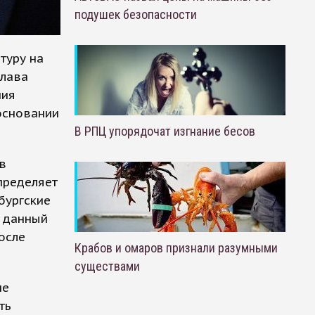
подушек безопасности
туру на
слава
ния
основании
В РПЦ упорядочат изгнание бесов
в
пределяет
бургские
а данный
осле
Крабов и омаров признали разумными
существами
не
ть