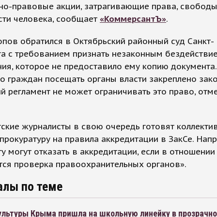
но-правовые акции, затрагивающие права, свободы
сти человека, сообщает
«КоммерсантЪ»
.
опов обратился в Октябрьский районный суд Санкт-
га с требованием признать незаконным бездействи
ия, которое не предоставило ему копию документа.
во граждан посещать органы власти закреплено зако
й регламент не может ограничивать это право, отм
ские журналисты в свою очередь готовят коллекти
прокуратуру на правила аккредитации в ЗакСе. Напр
у могут отказать в аккредитации, если в отношении
тся проверка правоохранительных органов».
алы по теме
ультуры Крыма пришла на школьную линейку в прозрачн