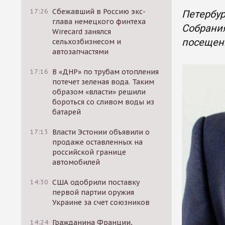
17:26
Сбежавший в Россию экс-
Петербур
глава немецкого финтеха
Собрания
Wirecard занялся
посещен
сельхозбизнесом и
автозапчастями
17:16
В «ДНР» по трубам отопления
потечет зеленая вода. Таким
образом «власти» решили
бороться со сливом воды из
батарей
17:13
Власти Эстонии объявили о
продаже оставленных на
российской границе
автомобилей
14:30
США одобрили поставку
первой партии оружия
Украине за счет союзников
14:24
Гражданина Франции,