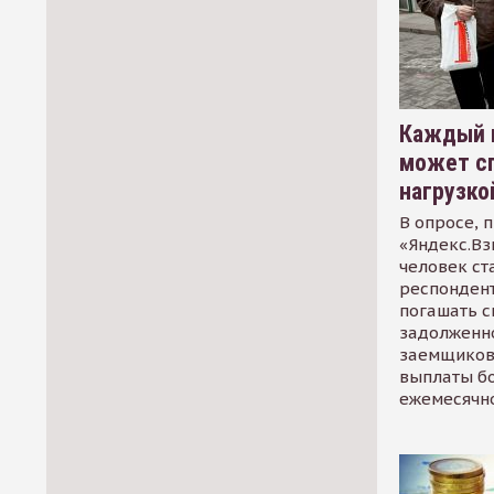
Каждый 
может сп
нагрузко
В опросе, 
«Яндекс.Вз
человек ст
респондент
погашать 
задолженно
заемщиков
выплаты б
ежемесячн