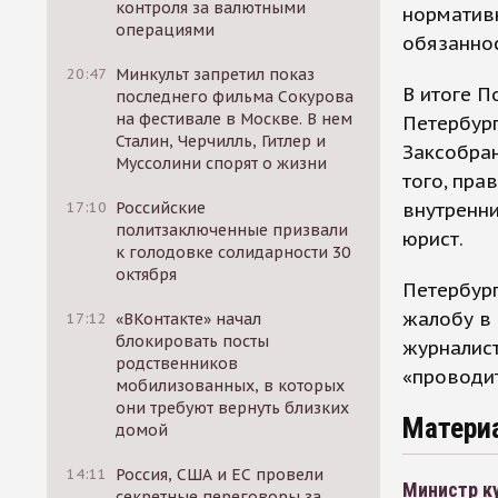
контроля за валютными
норматив
операциями
обязанно
20:47
Минкульт запретил показ
В итоге П
последнего фильма Сокурова
на фестивале в Москве. В нем
Петербур
Сталин, Черчилль, Гитлер и
Заксобран
Муссолини спорят о жизни
того, пра
внутренни
17:10
Российские
политзаключенные призвали
юрист.
к голодовке солидарности 30
октября
Петербург
жалобу в 
17:12
«ВКонтакте» начал
блокировать посты
журналист
родственников
«проводи
мобилизованных, в которых
они требуют вернуть близких
Матери
домой
14:11
Россия, США и ЕС провели
Министр к
секретные переговоры за