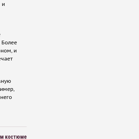
 и
е
 Более
ном, и
ечает
вную
имер,
 него
ом костюме