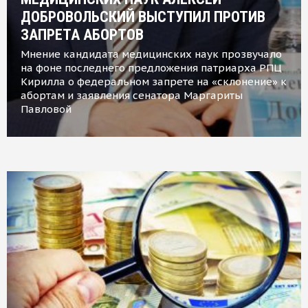
ДОБРОВОЛЬСКИЙ ВЫСТУПИЛ ПРОТИВ
ЗАПРЕТА АБОРТОВ
Мнение кандидата медицинских наук прозвучало
на фоне последнего предложения патриарха РПЦ
Кирилла о федеральном запрете на «склонение» к
абортам и заявления сенатора Маргариты
Павловой