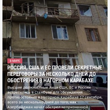
В МИРЕ
РОССИЯ, США И ЕС ПРОВЕЛИ СЕКРЕТНЫЕ
ПЕРЕГОВОРЫ ЗА НЕСКОЛЬКО ДНЕЙ ДО
ОБОСТРЕНИЯ В НАГОРНОМ КАРАБАХЕ
Высшие должностные лица США, ЕС и России
встретились в Стамбуле для обсуждения
противостояния в Нагорном Карабахе 17 сентября,
всего за несколько дней до того, как
Азербайджан начал обстрел непризнанной