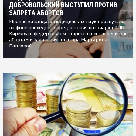
ДОБРОВОЛЬСКИЙ ВЫСТУПИЛ ПРОТИВ
ЗАПРЕТА АБОРТОВ
Мнение кандидата медицинских наук прозвучало
на фоне последнего предложения патриарха РПЦ
Кирилла о федеральном запрете на «склонение» к
абортам и заявления сенатора Маргариты
Павловой