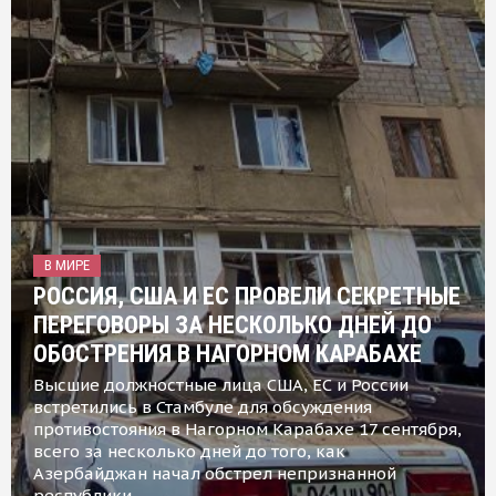
В МИРЕ
РОССИЯ, США И ЕС ПРОВЕЛИ СЕКРЕТНЫЕ
ПЕРЕГОВОРЫ ЗА НЕСКОЛЬКО ДНЕЙ ДО
ОБОСТРЕНИЯ В НАГОРНОМ КАРАБАХЕ
Высшие должностные лица США, ЕС и России
встретились в Стамбуле для обсуждения
противостояния в Нагорном Карабахе 17 сентября,
всего за несколько дней до того, как
Азербайджан начал обстрел непризнанной
республики