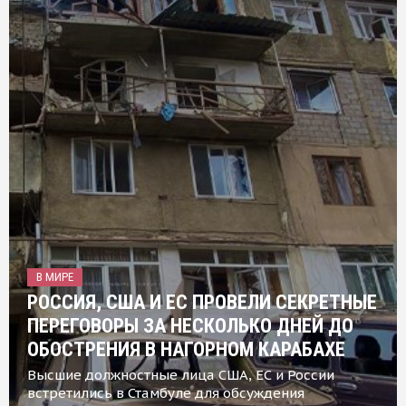
В МИРЕ
РОССИЯ, США И ЕС ПРОВЕЛИ СЕКРЕТНЫЕ
ПЕРЕГОВОРЫ ЗА НЕСКОЛЬКО ДНЕЙ ДО
ОБОСТРЕНИЯ В НАГОРНОМ КАРАБАХЕ
Высшие должностные лица США, ЕС и России
встретились в Стамбуле для обсуждения