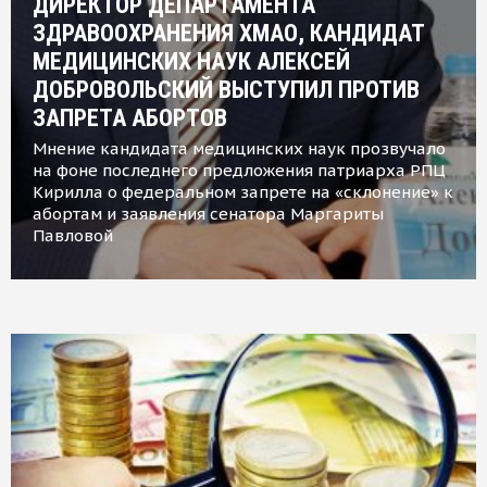
ДИРЕКТОР ДЕПАРТАМЕНТА
ЗДРАВООХРАНЕНИЯ ХМАО, КАНДИДАТ
МЕДИЦИНСКИХ НАУК АЛЕКСЕЙ
ДОБРОВОЛЬСКИЙ ВЫСТУПИЛ ПРОТИВ
ЗАПРЕТА АБОРТОВ
Мнение кандидата медицинских наук прозвучало
на фоне последнего предложения патриарха РПЦ
Кирилла о федеральном запрете на «склонение» к
абортам и заявления сенатора Маргариты
Павловой