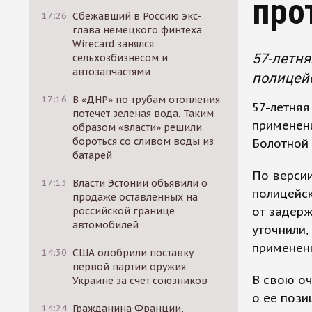
про
17:26
Сбежавший в Россию экс-
глава немецкого финтеха
Wirecard занялся
57-летня
сельхозбизнесом и
автозапчастями
полицейс
17:16
В «ДНР» по трубам отопления
57-летняя
потечет зеленая вода. Таким
применен
образом «власти» решили
бороться со сливом воды из
Болотной 
батарей
По версии
17:13
Власти Эстонии объявили о
полицейск
продаже оставленных на
от задерж
российской границе
автомобилей
уточнили,
применени
14:30
США одобрили поставку
первой партии оружия
В свою о
Украине за счет союзников
о ее пози
14:24
Гражданина Франции,