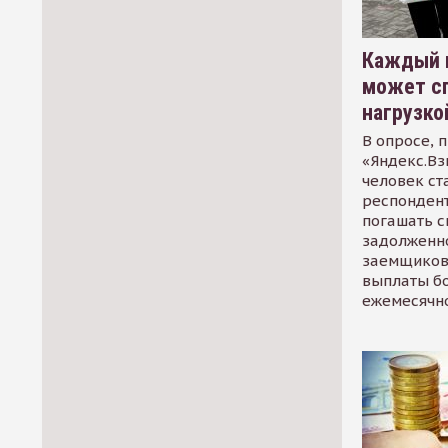
Каждый 
может сп
нагрузко
В опросе, 
«Яндекс.Вз
человек ст
респондент
погашать 
задолженно
заемщиков
выплаты б
ежемесячн