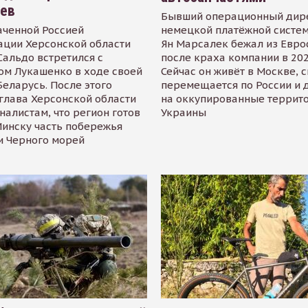
иев
Бывший операционный дир
аченной Россией
немецкой платёжной систем
ации Херсонской области
Ян Марсалек бежал из Евр
альдо встретился с
после краха компании в 202
ом Лукашенко в ходе своей
Сейчас он живёт в Москве, 
Беларусь. После этого
перемещается по России и 
глава Херсонской области
на оккупированные террит
налистам, что регион готов
Украины
инску часть побережья
и Черного морей