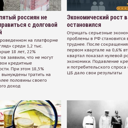
пятый россиян не
Экономический рост в
равиться с долговой
остановился
й
Отрицать серьезные эконо
проблемы в РФ становится 
проведенном на платформе
труднее. После сокращения
гляд» среди 1,2 тыс.
первом квартале на 0,6% в
арше 18 лет, 22%
квартал показал нулевой р
ов заявили, что не могут
экономики. Подавление кр
свои кредитные
и потребительского спроса
сти. При этом 18,5%
ЦБ дало свои результаты
 вынуждены тратить на
олее половины своего
ого доход