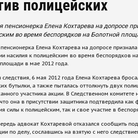
тив полицейских
я пенсионерка Елена Кохтарева на допросе пр
ким во время беспорядков на Болотной площа
 пенсионерка Елена Кохтарева на допросе признала
ии насилия к полицейским во время беспорядков н
площади в мае 2012 года.
 следствия, 6 мая 2012 года Елена Кохтарева броса
их бутылки, а также пыталась оттолкнуть двух поли
анного участника акции. В Следственном комитете 
 что она в присутствии защитника подтвердила как 
я силы к полицейским, так и свое участие в беспор
чередь адвокат Кохтаревой отказался сообщить по
ции по делу, сославшись на взятую с него следстви