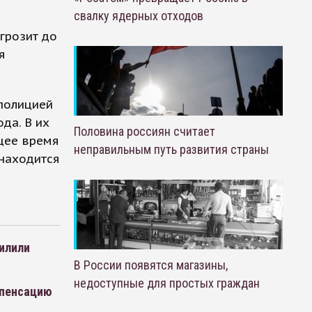
свалку ядерных отходов
грозит до
я
полицией
да. В их
Половина россиян считает
ящее время
неправильным путь развития страны
 находится
силили
В России появятся магазины,
недоступные для простых граждан
мпенсацию