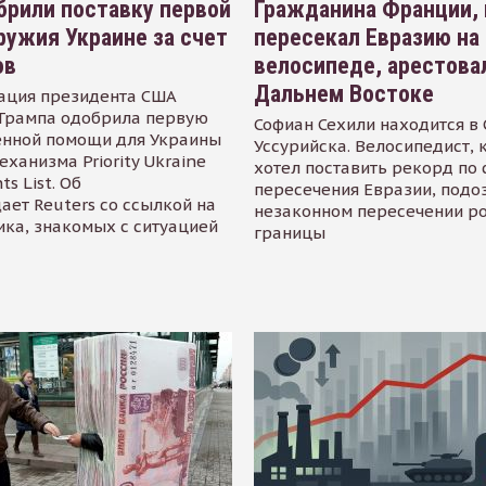
рили поставку первой
Гражданина Франции,
ружия Украине за счет
пересекал Евразию на
ов
велосипеде, арестова
Дальнем Востоке
ация президента США
Трампа одобрила первую
Софиан Сехили находится в
енной помощи для Украины
Уссурийска. Велосипедист,
еханизма Priority Ukraine
хотел поставить рекорд по 
s List. Об
пересечения Евразии, подо
ает Reuters со ссылкой на
незаконном пересечении р
ика, знакомых с ситуацией
границы