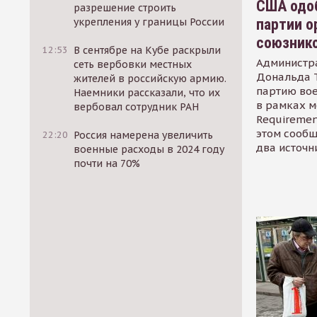
США одоб
разрешение строить
партии о
укрепления у границы России
союзник
12:53
В сентябре на Кубе раскрыли
Администр
сеть вербовки местных
Дональда 
жителей в российскую армию.
партию во
Наемники рассказали, что их
в рамках м
вербовал сотрудник РАН
Requirement
этом сообщ
22:20
Россия намерена увеличить
два источн
военные расходы в 2024 году
почти на 70%