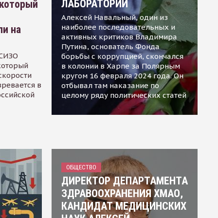
ЛАБОРАТОРИИ
 который
Алексей Навальный, один из
наиболее последовательных и
ли на
активных критиков Владимира
Путина, основатель Фонда
 СИЗО
борьбы с коррупцией, скончался
 который
в колонии в Харпе за Полярным
скорости
кругом 16 февраля 2024 года. Он
зревается в
отбывал там наказание по
оссийской
целому ряду политических статей
ОБЩЕСТВО
ДИРЕКТОР ДЕПАРТАМЕНТА
ЗДРАВООХРАНЕНИЯ ХМАО,
КАНДИДАТ МЕДИЦИНСКИХ