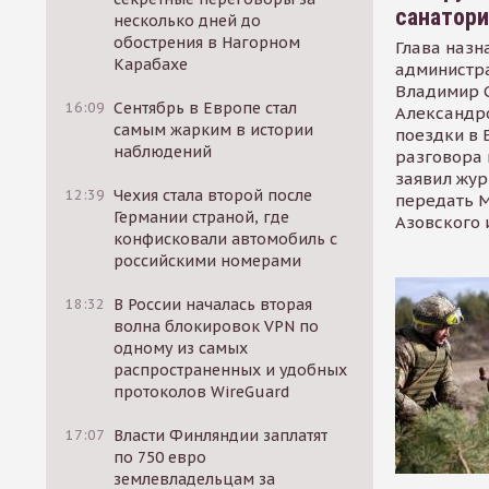
санатор
несколько дней до
обострения в Нагорном
Глава назн
Карабахе
администр
Владимир С
16:09
Сентябрь в Европе стал
Александр
самым жарким в истории
поездки в 
наблюдений
разговора 
заявил жур
12:39
Чехия стала второй после
передать М
Германии страной, где
Азовского 
конфисковали автомобиль с
российскими номерами
18:32
В России началась вторая
волна блокировок VPN по
одному из самых
распространенных и удобных
протоколов WireGuard
17:07
Власти Финляндии заплатят
по 750 евро
землевладельцам за