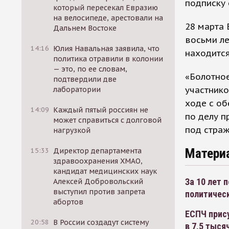
подписку 
который пересекал Евразию
на велосипеде, арестовали на
28 марта 
Дальнем Востоке
восьми л
14:16
Юлия Навальная заявила, что
находится
политика отравили в колонии
— это, по ее словам,
«Болотное
подтвердили две
участнико
лаборатории
ходе с об
14:09
Каждый пятый россиян не
по делу п
может справиться с долговой
под страж
нагрузкой
Матери
15:33
Директор департамента
здравоохранения ХМАО,
кандидат медицинских наук
За 10 лет 
Алексей Добровольский
выступил против запрета
политичес
абортов
ЕСПЧ прис
20:58
В России создадут систему
в 7,5 тыся