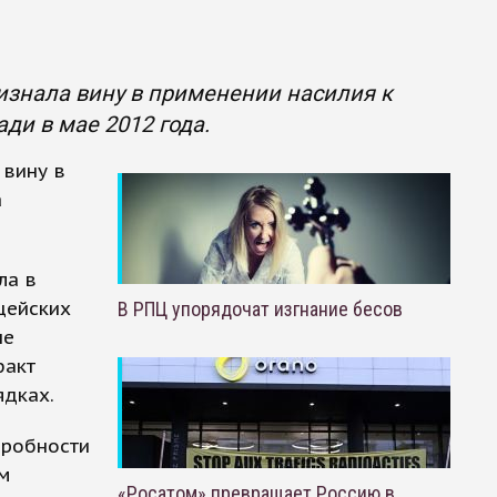
изнала вину в применении насилия к
ди в мае 2012 года.
 вину в
а
ла в
цейских
В РПЦ упорядочат изгнание бесов
не
факт
ядках.
дробности
ем
«Росатом» превращает Россию в