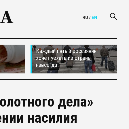
RU
/
EN
Каждый пятый россиянин
хочет уехать из страны
навсегда
олотного дела»
ении насилия