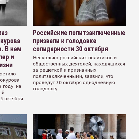
каз
Российские политзаключенные
окурова
призвали к голодовке
. В нем
солидарности 30 октября
лер и
Несколько российских политиков и
общественных деятелей, находящихся
изни
за решеткой и признанных
ретило
политзаключенными, заявили, что
Сокурова
проведут 30 октября однодневную
 году, на
голодовку
ый
15 октября