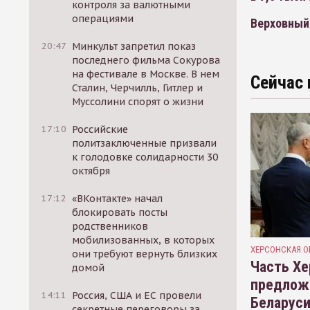
контроля за валютными
операциями
Верховный
20:47
Минкульт запретил показ
последнего фильма Сокурова
на фестивале в Москве. В нем
Сейчас 
Сталин, Черчилль, Гитлер и
Муссолини спорят о жизни
17:10
Российские
политзаключенные призвали
к голодовке солидарности 30
октября
17:12
«ВКонтакте» начал
блокировать посты
родственников
мобилизованных, в которых
ХЕРСОНСКАЯ О
они требуют вернуть близких
Часть Хе
домой
предлож
14:11
Россия, США и ЕС провели
Беларуси
секретные переговоры за