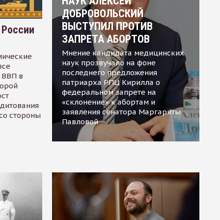
НАУК АЛЕКСЕЙ
ДОБРОВОЛЬСКИЙ
ВЫСТУПИЛ ПРОТИВ
 России
ЗАПРЕТА АБОРТОВ
Мнение кандидата медицинских
мические
наук прозвучало на фоне
все
последнего предложения
 ВВП в
патриарха РПЦ Кирилла о
торой
федеральном запрете на
ост
«склонение» к абортам и
едитования
заявления сенатора Маргариты
 со стороны
Павловой