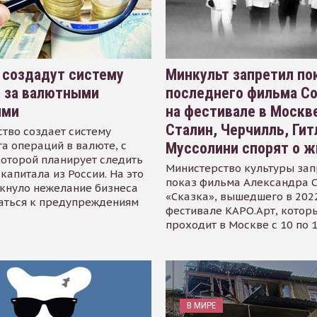
 создадут систему
Минкульт запретил по
я за валютными
последнего фильма С
ями
на фестивале в Москве
Сталин, Черчилль, Гит
тво создает систему
а операций в валюте, с
Муссолини спорят о ж
оторой планирует следить
Министерство культуры зап
капитала из России. На это
показ фильма Александра 
кнуло нежелание бизнеса
«Сказка», вышедшего в 2022
аться к предупреждениям
фестивале КАРО.Арт, котор
проходит в Москве с 10 по 
В МИРЕ