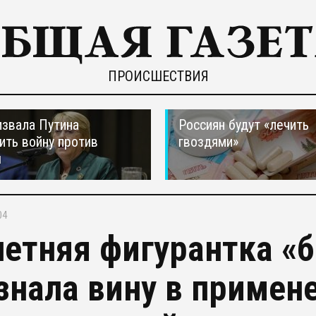
ПРОИСШЕСТВИЯ
звала Путина
Россиян будут «лечить
ить войну против
гвоздями»
ы
04
летняя фигурантка «б
знала вину в примен