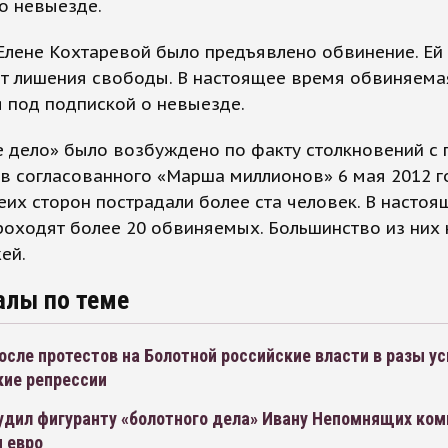
о невыезде.
Елене Кохтаревой было предъявлено обвинение. Ей 
ет лишения свободы. В настоящее время обвиняема
 под подпиской о невыезде.
 дело» было возбуждено по факту столкновений с 
в согласованного «Марша миллионов» 6 мая 2012 го
еих сторон пострадали более ста человек. В насто
роходят более 20 обвиняемых. Большинство из них
ей.
алы по теме
после протестов на Болотной российские власти в разы у
кие репрессии
удил фигуранту «болотного дела» Ивану Непомнящих ко
ч евро