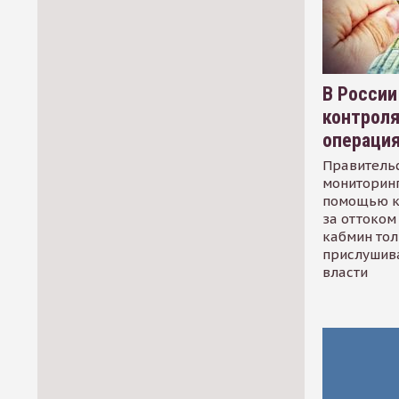
В России
контрол
операци
Правительс
мониторинг
помощью к
за оттоком 
кабмин тол
прислушив
власти