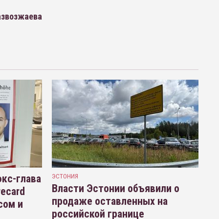
азвозжаева
кс-глава
ЭСТОНИЯ
Власти Эстонии объявили о
recard
продаже оставленных на
сом и
российской границе