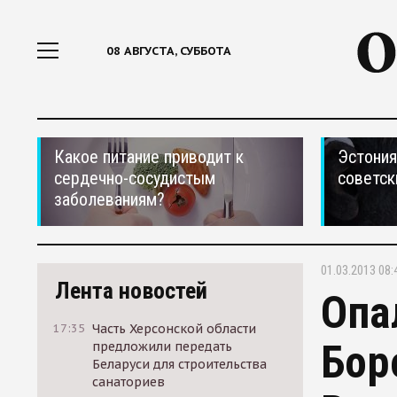
08 АВГУСТА, СУББОТА
Какое питание приводит к
Эстония
сердечно-сосудистым
советск
заболеваниям?
01.03.2013 08:
Лента новостей
Опа
17:35
Часть Херсонской области
Бор
предложили передать
Беларуси для строительства
санаториев