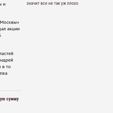
значит все не так уж плохо
ы и
е Москвы»
дал акции
Б
ластей
Андрей
 в то
ева.
ную сумму