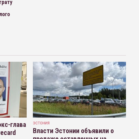
трату
лого
кс-глава
ЭСТОНИЯ
Власти Эстонии объявили о
recard
продаже оставленных на