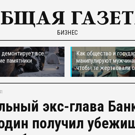
БИЗНЕС
 демонтирует все
Как общество и госуда
ие памятники
манипулируют мужчина
чтобы те жертвовали с
41
льный экс-глава Ба
один получил убежи