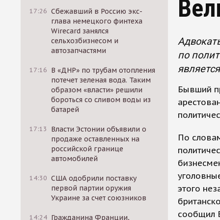
Вел
17:26
Сбежавший в Россию экс-
глава немецкого финтеха
Wirecard занялся
Адвокаты
сельхозбизнесом и
автозапчастями
по полит
являетс
17:16
В «ДНР» по трубам отопления
потечет зеленая вода. Таким
Бывший п
образом «власти» решили
бороться со сливом воды из
арестован
батарей
политиче
17:13
Власти Эстонии объявили о
По словам
продаже оставленных на
российской границе
политичес
автомобилей
бизнесмен
уголовные
14:30
США одобрили поставку
этого нез
первой партии оружия
Украине за счет союзников
британско
сообщил Б
14:24
Гражданина Франции,