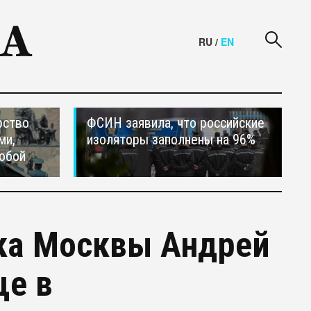
RU
/
EN
рство
ФСИН заявила, что российские
ми,
изоляторы заполнены на 96%
обой
нка Москвы Андрей
ще в