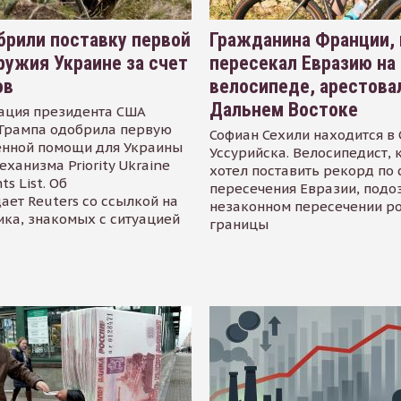
рили поставку первой
Гражданина Франции,
ружия Украине за счет
пересекал Евразию на
ов
велосипеде, арестова
Дальнем Востоке
ация президента США
Трампа одобрила первую
Софиан Сехили находится в
енной помощи для Украины
Уссурийска. Велосипедист,
еханизма Priority Ukraine
хотел поставить рекорд по 
s List. Об
пересечения Евразии, подо
ает Reuters со ссылкой на
незаконном пересечении р
ика, знакомых с ситуацией
границы