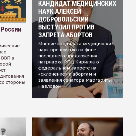
КАНДИДАТ МЕДИЦИНСКИХ
НАУК АЛЕКСЕЙ
ДОБРОВОЛЬСКИЙ
ВЫСТУПИЛ ПРОТИВ
 России
ЗАПРЕТА АБОРТОВ
Мнение кандидата медицинских
мические
наук прозвучало на фоне
все
последнего предложения
 ВВП в
патриарха РПЦ Кирилла о
торой
федеральном запрете на
ост
«склонение» к абортам и
едитования
заявления сенатора Маргариты
 со стороны
Павловой