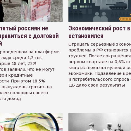
пятый россиян не
Экономический рост в
равиться с долговой
остановился
й
Отрицать серьезные эконо
проблемы в РФ становится 
проведенном на платформе
труднее. После сокращения
гляд» среди 1,2 тыс.
первом квартале на 0,6% в
арше 18 лет, 22%
квартал показал нулевой р
ов заявили, что не могут
экономики. Подавление кр
свои кредитные
и потребительского спроса
сти. При этом 18,5%
ЦБ дало свои результаты
 вынуждены тратить на
олее половины своего
ого доход