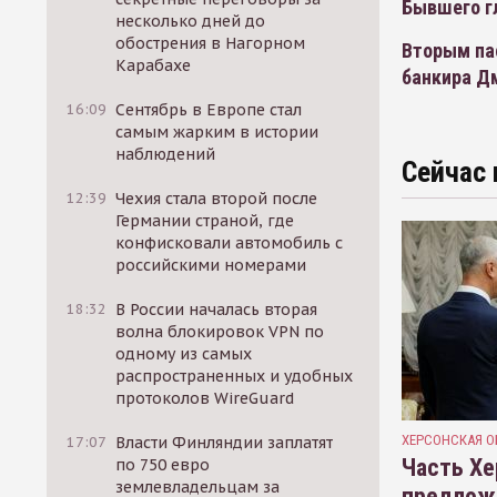
Бывшего гл
несколько дней до
обострения в Нагорном
Вторым па
Карабахе
банкира Д
16:09
Сентябрь в Европе стал
самым жарким в истории
наблюдений
Сейчас 
12:39
Чехия стала второй после
Германии страной, где
конфисковали автомобиль с
российскими номерами
18:32
В России началась вторая
волна блокировок VPN по
одному из самых
распространенных и удобных
протоколов WireGuard
ХЕРСОНСКАЯ О
17:07
Власти Финляндии заплатят
Часть Хе
по 750 евро
землевладельцам за
предлож