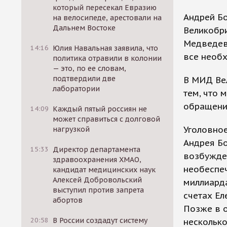
который пересекал Евразию
Андрей Бо
на велосипеде, арестовали на
Дальнем Востоке
Великобри
Медведева
14:16
Юлия Навальная заявила, что
все необ
политика отравили в колонии
— это, по ее словам,
подтвердили две
В МИД Вел
лаборатории
тем, что 
обращени
14:09
Каждый пятый россиян не
может справиться с долговой
Уголовно
нагрузкой
Андрея Бо
15:33
Директор департамента
возбужден
здравоохранения ХМАО,
необеспеч
кандидат медицинских наук
Алексей Добровольский
миллиарда
выступил против запрета
счетах Е
абортов
Позже в 
20:58
В России создадут систему
несколько