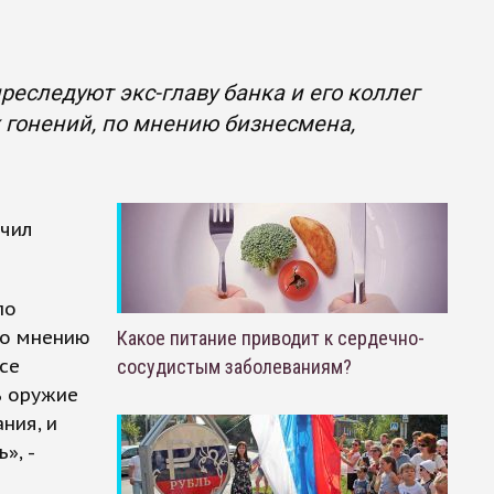
реследуют экс-главу банка и его коллег
 гонений, по мнению бизнесмена,
учил
по
по мнению
Какое питание приводит к сердечно-
се
сосудистым заболеваниям?
ь оружие
ния, и
», -