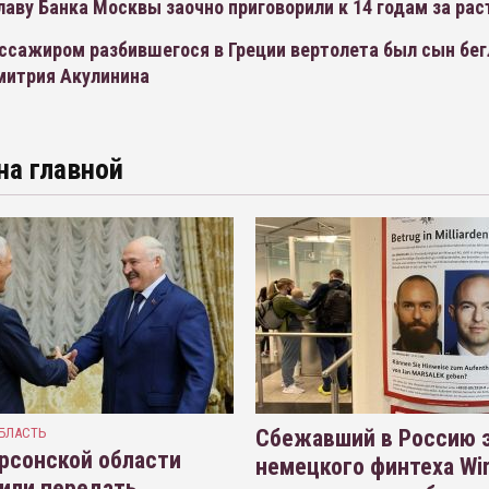
аву Банка Москвы заочно приговорили к 14 годам за рас
ссажиром разбившегося в Греции вертолета был сын бег
митрия Акулинина
на главной
БЛАСТЬ
Сбежавший в Россию э
рсонской области
немецкого финтеха Wi
или передать