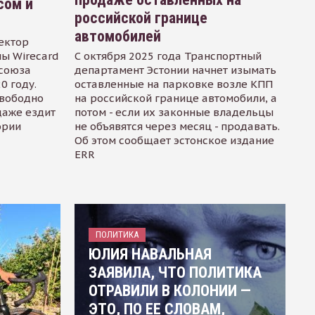
сом и
российской границе
автомобилей
ектор
ы Wirecard
С октября 2025 года Транспортный
осоюза
департамент Эстонии начнет изымать
0 году.
оставленные на парковке возле КПП
свободно
на российской границе автомобили, а
даже ездит
потом - если их законные владельцы
ории
не объявятся через месяц - продавать.
Об этом сообщает эстонское издание
ERR
ПОЛИТИКА
ЮЛИЯ НАВАЛЬНАЯ
ЗАЯВИЛА, ЧТО ПОЛИТИКА
ОТРАВИЛИ В КОЛОНИИ —
ЭТО, ПО ЕЕ СЛОВАМ,