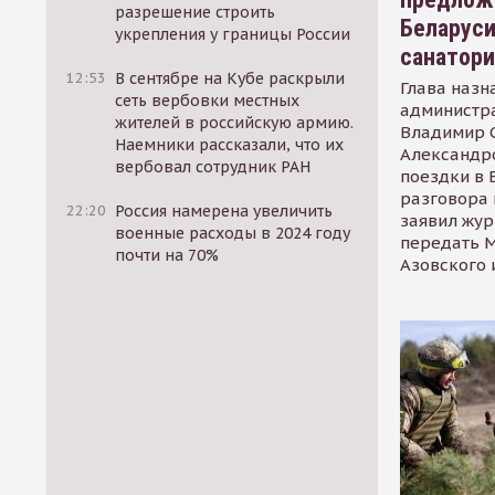
разрешение строить
Беларуси
укрепления у границы России
санатор
12:53
В сентябре на Кубе раскрыли
Глава назн
сеть вербовки местных
администр
жителей в российскую армию.
Владимир С
Наемники рассказали, что их
Александр
вербовал сотрудник РАН
поездки в 
разговора 
22:20
Россия намерена увеличить
заявил жур
военные расходы в 2024 году
передать М
почти на 70%
Азовского 