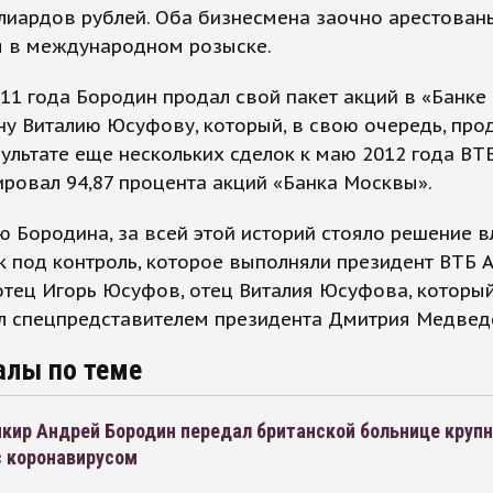
лиардов рублей. Оба бизнесмена заочно арестован
я в международном розыске.
11 года Бородин продал свой пакет акций в «Банк
у Виталию Юсуфову, который, в свою очередь, про
зультате еще нескольких сделок к маю 2012 года ВТ
ровал 94,87 процента акций «Банка Москвы».
 Бородина, за всей этой историй стояло решение в
к под контроль, которое выполняли президент ВТБ 
отец Игорь Юсуфов, отец Виталия Юсуфова, который
л спецпредставителем президента Дмитрия Медвед
алы по теме
нкир Андрей Бородин передал британской больнице круп
с коронавирусом