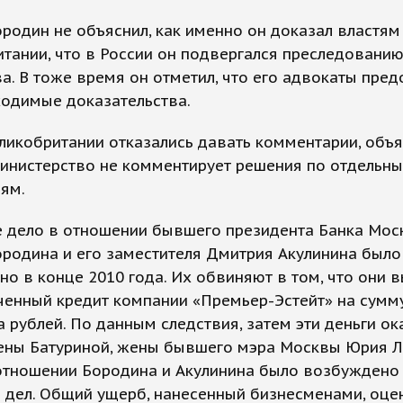
родин не объяснил, как именно он доказал властям
тании, что в России он подвергался преследовани
. В тоже время он отметил, что его адвокаты пред
ходимые доказательства.
икобритании отказались давать комментарии, объя
министерство не комментирует решения по отдельн
ям.
е дело в отношении бывшего президента Банка Мос
родина и его заместителя Дмитрия Акулинина было
о в конце 2010 года. Их обвиняют в том, что они 
енный кредит компании «Премьер-Эстейт» на сумму
 рублей. По данным следствия, затем эти деньги ок
лены Батуриной, жены бывшего мэра Москвы Юрия Л
отношении Бородина и Акулинина было возбуждено
 дел. Общий ущерб, нанесенный бизнесменами, оце