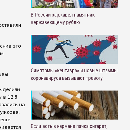
В России заржавел памятник
ю
нержавеющему рублю
оставили
снив это
ым
Симптомы «кентавра» и новые штаммы
квы
коронавируса вызывают тревогу
выделили
 в 12,8
азались на
ужкова.
 еще
Если есть в кармане пачка сигарет,
нивается