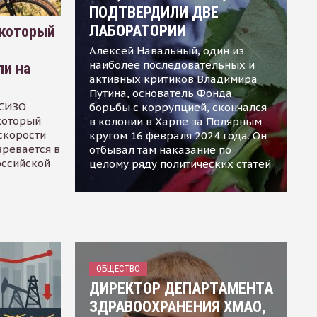
ПОДТВЕРДИЛИ ДВЕ
ЛАБОРАТОРИИ
 который
Алексей Навальный, один из
наиболее последовательных и
ли на
активных критиков Владимира
Путина, основатель Фонда
 СИЗО
борьбы с коррупцией, скончался
 который
в колонии в Харпе за Полярным
скорости
кругом 16 февраля 2024 года. Он
зревается в
отбывал там наказание по
оссийской
целому ряду политических статей
ОБЩЕСТВО
ДИРЕКТОР ДЕПАРТАМЕНТА
ЗДРАВООХРАНЕНИЯ ХМАО,