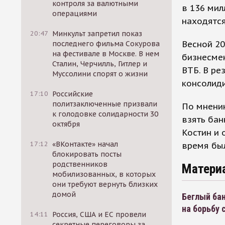
контроля за валютными
в 136 мил
операциями
находятс
20:47
Минкульт запретил показ
Весной 20
последнего фильма Сокурова
на фестивале в Москве. В нем
бизнесмен
Сталин, Черчилль, Гитлер и
ВТБ. В ре
Муссолини спорят о жизни
консолиди
17:10
Российские
политзаключенные призвали
По мнению
к голодовке солидарности 30
взять бан
октября
Костин и 
17:12
«ВКонтакте» начал
время бы
блокировать посты
родственников
Матери
мобилизованных, в которых
они требуют вернуть близких
домой
Беглый ба
на борьбу 
14:11
Россия, США и ЕС провели
секретные переговоры за