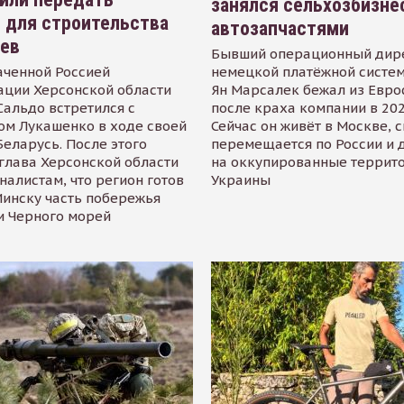
занялся сельхозбизне
 для строительства
автозапчастями
иев
Бывший операционный дир
аченной Россией
немецкой платёжной систем
ации Херсонской области
Ян Марсалек бежал из Евр
альдо встретился с
после краха компании в 202
ом Лукашенко в ходе своей
Сейчас он живёт в Москве, 
Беларусь. После этого
перемещается по России и 
глава Херсонской области
на оккупированные террит
налистам, что регион готов
Украины
инску часть побережья
и Черного морей