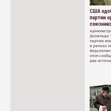
США одоб
партии о
союзник
Администр
Дональда 
партию во
в рамках м
Requirement
этом сообщ
два источн