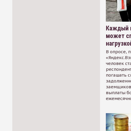
Каждый 
может сп
нагрузко
В опросе, 
«Яндекс.Вз
человек ст
респондент
погашать 
задолженно
заемщиков
выплаты б
ежемесячн