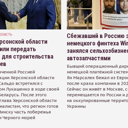
БЛАСТЬ
Сбежавший в Россию э
рсонской области
немецкого финтеха Wi
или передать
занялся сельхозбизне
 для строительства
автозапчастями
иев
Бывший операционный дир
аченной Россией
немецкой платёжной систем
ации Херсонской области
Ян Марсалек бежал из Евр
альдо встретился с
после краха компании в 202
ом Лукашенко в ходе своей
Сейчас он живёт в Москве, 
Беларусь. После этого
перемещается по России и 
глава Херсонской области
на оккупированные террит
налистам, что регион готов
Украины
инску часть побережья
и Черного морей