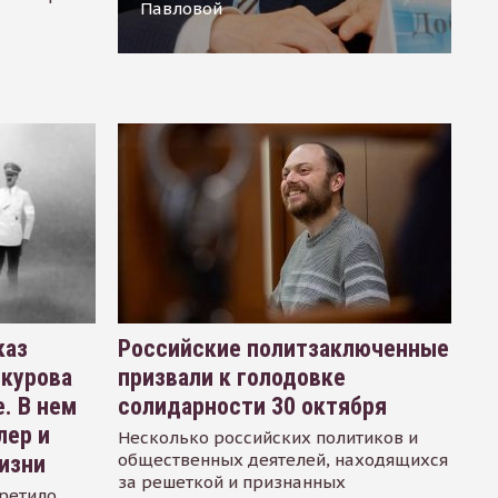
Павловой
каз
Российские политзаключенные
окурова
призвали к голодовке
. В нем
солидарности 30 октября
лер и
Несколько российских политиков и
общественных деятелей, находящихся
изни
за решеткой и признанных
ретило