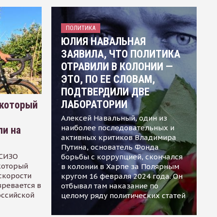
ПОЛИТИКА
ЮЛИЯ НАВАЛЬНАЯ
ЗАЯВИЛА, ЧТО ПОЛИТИКА
ОТРАВИЛИ В КОЛОНИИ —
ЭТО, ПО ЕЕ СЛОВАМ,
ПОДТВЕРДИЛИ ДВЕ
ЛАБОРАТОРИИ
 который
Алексей Навальный, один из
наиболее последовательных и
ли на
активных критиков Владимира
Путина, основатель Фонда
 СИЗО
борьбы с коррупцией, скончался
 который
в колонии в Харпе за Полярным
скорости
кругом 16 февраля 2024 года. Он
зревается в
отбывал там наказание по
оссийской
целому ряду политических статей