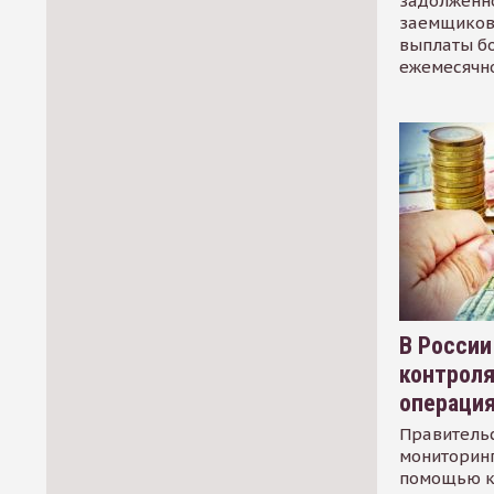
задолженно
заемщиков
выплаты б
ежемесячн
В России
контрол
операци
Правительс
мониторинг
помощью к