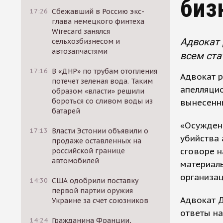
биз
17:26
Сбежавший в Россию экс-
глава немецкого финтеха
Wirecard занялся
Адвокат 
сельхозбизнесом и
автозапчастями
всем ста
17:16
В «ДНР» по трубам отопления
Адвокат р
потечет зеленая вода. Таким
апелляцио
образом «власти» решили
бороться со сливом воды из
вынесенны
батарей
«Осужден
17:13
Власти Эстонии объявили о
убийства 
продаже оставленных на
сговоре н
российской границе
автомобилей
материал
организац
14:30
США одобрили поставку
первой партии оружия
Адвокат Д
Украине за счет союзников
ответы на
14:24
Гражданина Франции,