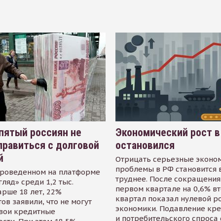
пятый россиян не
Экономический рост в
равиться с долговой
остановился
й
Отрицать серьезные эконо
проблемы в РФ становится 
проведенном на платформе
труднее. После сокращения
гляд» среди 1,2 тыс.
первом квартале на 0,6% в
арше 18 лет, 22%
квартал показал нулевой р
ов заявили, что не могут
экономики. Подавление кр
свои кредитные
и потребительского спроса