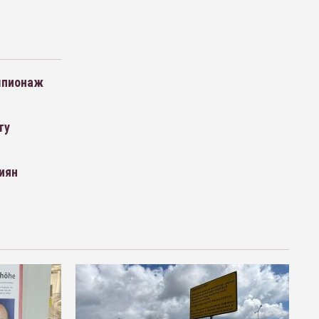
шпионаж
ту
иян