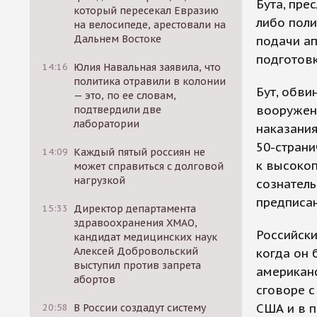
Бута, пр
который пересекал Евразию
либо поли
на велосипеде, арестовали на
Дальнем Востоке
подачи ап
подготовк
14:16
Юлия Навальная заявила, что
политика отравили в колонии
Бут, обви
— это, по ее словам,
вооружен
подтвердили две
лаборатории
наказания
50-стран
14:09
Каждый пятый россиян не
к высоко
может справиться с долговой
нагрузкой
сознател
предписан
15:33
Директор департамента
здравоохранения ХМАО,
Российски
кандидат медицинских наук
Алексей Добровольский
когда он 
выступил против запрета
американс
абортов
сговоре с
США и в п
20:58
В России создадут систему