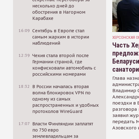
несколько дней до
обострения в Нагорном
Карабахе
16:09
Сентябрь в Европе стал
самым жарким в истории
ХЕРСОНСКАЯ О
наблюдений
Часть Хе
предлож
12:39
Чехия стала второй после
Беларуси
Германии страной, где
конфисковали автомобиль с
санатор
российскими номерами
Глава назн
администр
18:32
В России началась вторая
Владимир С
волна блокировок VPN по
Александр
одному из самых
поездки в 
распространенных и удобных
разговора 
протоколов WireGuard
заявил жур
передать М
17:07
Власти Финляндии заплатят
Азовского 
по 750 евро
землевладельцам за