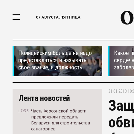
07 АВГУСТА, ПЯТНИЦА
Полицейским больше не надо
Какое п
представляться и называть
сердеч
свое звание, и должность
заболе
31.01.2013 10:
Лента новостей
Защ
17:35
Часть Херсонской области
обв
предложили передать
Беларуси для строительства
санаториев