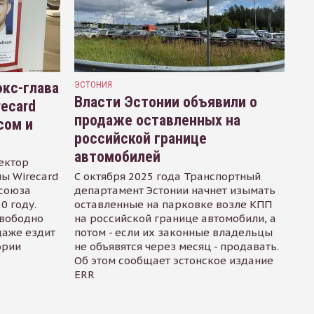
кс-глава
ЭСТОНИЯ
Власти Эстонии объявили о
recard
продаже оставленных на
сом и
российской границе
автомобилей
ектор
ы Wirecard
С октября 2025 года Транспортный
осоюза
департамент Эстонии начнет изымать
0 году.
оставленные на парковке возле КПП
свободно
на российской границе автомобили, а
даже ездит
потом - если их законные владельцы
ории
не объявятся через месяц - продавать.
Об этом сообщает эстонское издание
ERR