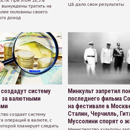
сти. При этом 18,5%
ЦБ дало свои результаты
 вынуждены тратить на
олее половины своего
ого доход
 создадут систему
Минкульт запретил по
я за валютными
последнего фильма С
ями
на фестивале в Москве
Сталин, Черчилль, Гит
тво создает систему
а операций в валюте, с
Муссолини спорят о ж
оторой планирует следить
Министерство культуры зап