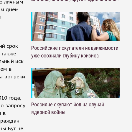
по личным
им днем
е
ий срок
Российские покупатели недвижимости
 также
уже осознали глубину кризиса
льный иск
ием в
а вопреки
10 года,
Россияне скупают йод на случай
по запросу
ядерной войны
м в
 граждан
ны Бут не