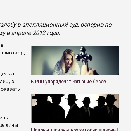
алобу в апелляционный суд, оспорив по
 в апреле 2012 года.
 в
приговор,
 целью
лиц, в
В РПЦ упорядочат изгнание бесов
 оказать
чены
ва вины
Шпионы, шпионы, кругом одни шпионы!