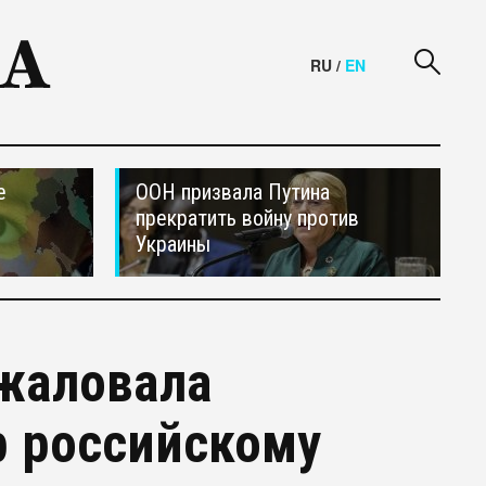
RU
/
EN
е
ООН призвала Путина
прекратить войну против
Украины
бжаловала
р российскому