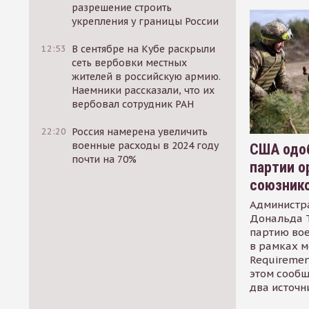
разрешение строить
укрепления у границы России
12:53
В сентябре на Кубе раскрыли
сеть вербовки местных
жителей в российскую армию.
Наемники рассказали, что их
вербовал сотрудник РАН
22:20
Россия намерена увеличить
военные расходы в 2024 году
США одоб
почти на 70%
партии о
союзник
Администр
Дональда 
партию во
в рамках м
Requirement
этом сообщ
два источн