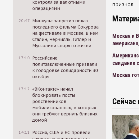
контроля за валютными
признал.
операциями
Матери
20:47
Минкульт запретил показ
последнего фильма Сокурова
на фестивале в Москве. В нем
Москва и 
Сталин, Черчилль, Гитлер и
американц
Муссолини спорят о жизни
Американс
17:10
Российские
свидание 
политзаключенные призвали
к голодовке солидарности 30
Москва го
октября
17:12
«ВКонтакте» начал
блокировать посты
Сейчас 
родственников
мобилизованных, в которых
они требуют вернуть близких
домой
14:11
Россия, США и ЕС провели
секретные переговоры за