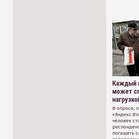
Каждый 
может сп
нагрузко
В опросе, 
«Яндекс.Вз
человек ст
респондент
погашать 