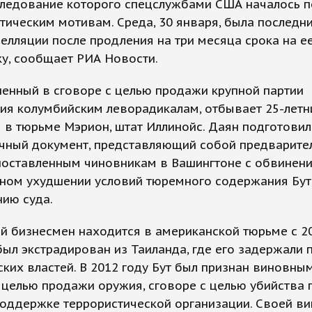
еследование которого спецслужбами США началось 
тическим мотивам. Среда, 30 января, была последн
елляции после продления на три месяца срока на е
у, сообщает РИА Новости.
ненный в сговоре с целью продажи крупной партии
ия колумбийским леворадикалам, отбывает 25-летн
 в тюрьме Мэрион, штат Иллинойс. Даян подготовил
ичный документ, представляющий собой предварите
поставленным чиновникам в Вашингтоне с обвинен
ьном ухудшении условий тюремного содержания Бут
ию суда.
й бизнесмен находится в американской тюрьме с 20
был экстрадирован из Таиланда, где его задержали 
ких властей. В 2012 году Бут был признан виновны
 целью продажи оружия, сговоре с целью убийства
оддержке террористической организации. Своей ви