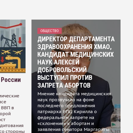
ОБЩЕСТВО
ДИРЕКТОР ДЕПАРТАМЕНТА
ЗДРАВООХРАНЕНИЯ ХМАО,
КАНДИДАТ МЕДИЦИНСКИХ
НАУК АЛЕКСЕЙ
ДОБРОВОЛЬСКИЙ
ВЫСТУПИЛ ПРОТИВ
 России
ЗАПРЕТА АБОРТОВ
Мнение кандидата медицинских
мические
наук прозвучало на фоне
все
последнего предложения
 ВВП в
патриарха РПЦ Кирилла о
торой
федеральном запрете на
ост
«склонение» к абортам и
едитования
заявления сенатора Маргариты
 со стороны