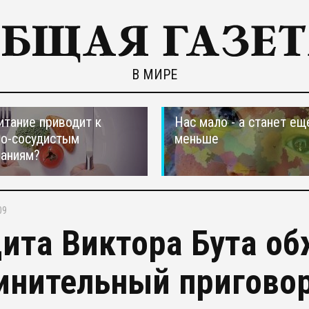
В МИРЕ
итание приводит к
Нас мало - а станет ещ
но-сосудистым
меньше
ваниям?
09
ита Виктора Бута о
инительный пригово