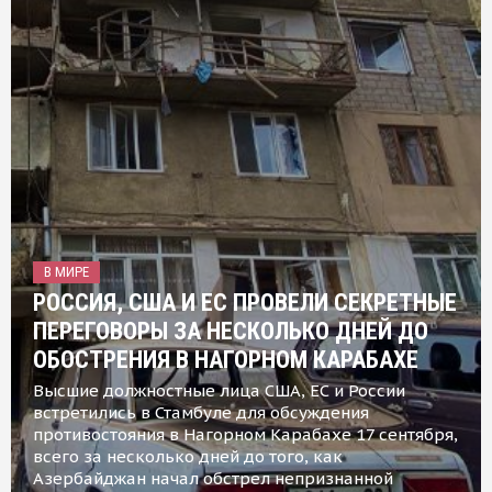
В МИРЕ
РОССИЯ, США И ЕС ПРОВЕЛИ СЕКРЕТНЫЕ
ПЕРЕГОВОРЫ ЗА НЕСКОЛЬКО ДНЕЙ ДО
ОБОСТРЕНИЯ В НАГОРНОМ КАРАБАХЕ
Высшие должностные лица США, ЕС и России
встретились в Стамбуле для обсуждения
противостояния в Нагорном Карабахе 17 сентября,
всего за несколько дней до того, как
Азербайджан начал обстрел непризнанной