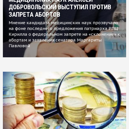
ДОБРОВОЛЬСКИЙ ВЫСТУПИЛ ПРОТИВ
ЗАПРЕТА АБОРТОВ
Мнение кандидата медицинских наук прозвучало
на фоне последнего предложения патриарха РПЦ
Кирилла о федеральном запрете на «склонение» к
абортам и заявления сенатора Маргариты
Павловой