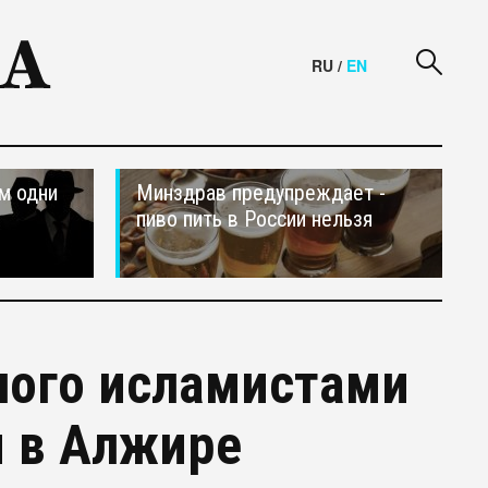
RU
/
EN
м одни
Минздрав предупреждает -
пиво пить в России нельзя
ного исламистами
я в Алжире