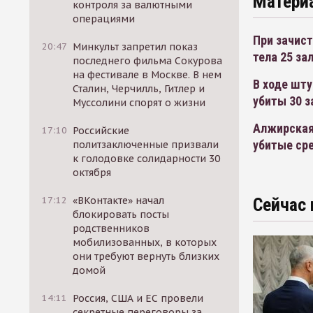
Матери
контроля за валютными
операциями
При зачис
20:47
Минкульт запретил показ
тела 25 з
последнего фильма Сокурова
на фестивале в Москве. В нем
В ходе шт
Сталин, Черчилль, Гитлер и
убиты 30 
Муссолини спорят о жизни
Алжирская
17:10
Российские
убитые сре
политзаключенные призвали
к голодовке солидарности 30
октября
17:12
«ВКонтакте» начал
Сейчас 
блокировать посты
родственников
мобилизованных, в которых
они требуют вернуть близких
домой
14:11
Россия, США и ЕС провели
секретные переговоры за