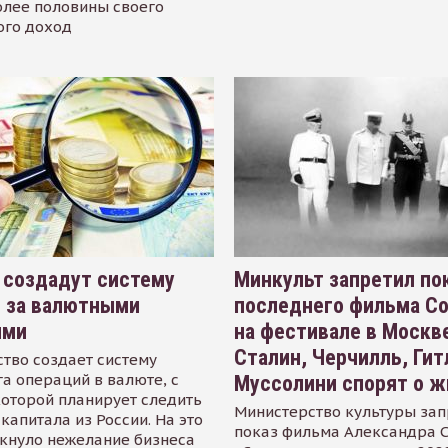
олее половины своего
ого доход
 создадут систему
Минкульт запретил по
я за валютными
последнего фильма С
ями
на фестивале в Москве
Сталин, Черчилль, Гит
тво создает систему
а операций в валюте, с
Муссолини спорят о ж
оторой планирует следить
Министерство культуры зап
капитала из России. На это
показ фильма Александра 
кнуло нежелание бизнеса