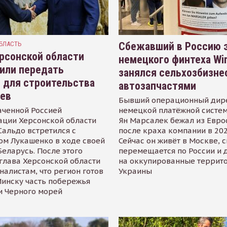
БЛАСТЬ
Сбежавший в Россию э
рсонской области
немецкого финтеха Wi
или передать
занялся сельхозбизне
 для строительства
автозапчастями
иев
Бывший операционный дир
аченной Россией
немецкой платёжной систем
ации Херсонской области
Ян Марсалек бежал из Евр
альдо встретился с
после краха компании в 202
ом Лукашенко в ходе своей
Сейчас он живёт в Москве, 
Беларусь. После этого
перемещается по России и 
глава Херсонской области
на оккупированные террит
налистам, что регион готов
Украины
инску часть побережья
и Черного морей