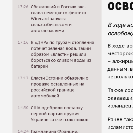
осв
17:26
Сбежавший в Россию экс-
глава немецкого финтеха
Wirecard занялся
В ходе в
сельхозбизнесом и
автозапчастями
освобож
17:16
В «ДНР» по трубам отопления
В ходе во
потечет зеленая вода. Таким
месторож
образом «власти» решили
бороться со сливом воды из
– алжирцы
батарей
данным, в
несколько
17:13
Власти Эстонии объявили о
продаже оставленных на
Также со
российской границе
автомобилей
оказавших
ирландец,
14:30
США одобрили поставку
первой партии оружия
Ранее так
Украине за счет союзников
исламисто
14:24
Гражданина Франции,