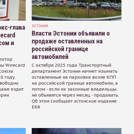
кс-глава
ЭСТОНИЯ
Власти Эстонии объявили о
recard
продаже оставленных на
сом и
российской границе
автомобилей
ектор
ы Wirecard
С октября 2025 года Транспортный
осоюза
департамент Эстонии начнет изымать
0 году.
оставленные на парковке возле КПП
свободно
на российской границе автомобили, а
даже ездит
потом - если их законные владельцы
ории
не объявятся через месяц - продавать.
Об этом сообщает эстонское издание
ERR