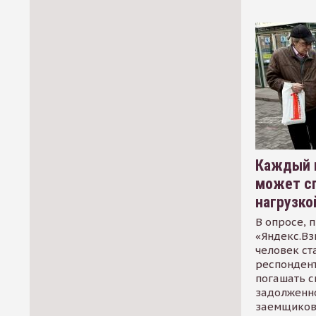
Каждый 
может сп
нагрузко
В опросе, 
«Яндекс.Вз
человек ст
респондент
погашать 
задолженно
заемщиков