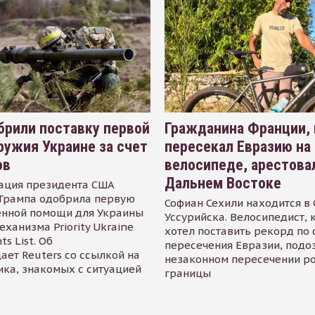
рили поставку первой
Гражданина Франции,
ружия Украине за счет
пересекал Евразию на
ов
велосипеде, арестова
Дальнем Востоке
ация президента США
Трампа одобрила первую
Софиан Сехили находится в
енной помощи для Украины
Уссурийска. Велосипедист,
еханизма Priority Ukraine
хотел поставить рекорд по 
s List. Об
пересечения Евразии, подо
ает Reuters со ссылкой на
незаконном пересечении р
ика, знакомых с ситуацией
границы