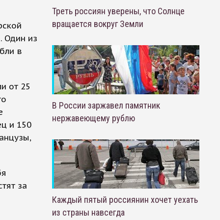
Треть россиян уверены, что Солнце
вращается вокруг Земли
рской
. Один из
бли в
и от 25
го
В России заржавел памятник
е
нержавеющему рублю
ец и 150
анцузы,
бя
тят за
Каждый пятый россиянин хочет уехать
из страны навсегда