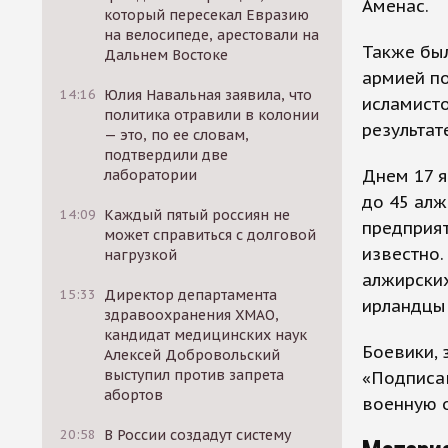
Аменас.
который пересекал Евразию
на велосипеде, арестовали на
Также бы
Дальнем Востоке
армией по
14:16
Юлия Навальная заявила, что
исламисто
политика отравили в колонии
результат
— это, по ее словам,
подтвердили две
Днем 17 я
лаборатории
до 45 алж
14:09
Каждый пятый россиян не
предприят
может справиться с долговой
известно.
нагрузкой
алжирских
15:33
Директор департамента
ирландцы
здравоохранения ХМАО,
кандидат медицинских наук
Боевики,
Алексей Добровольский
выступил против запрета
«Подписав
абортов
военную 
20:58
В России создадут систему