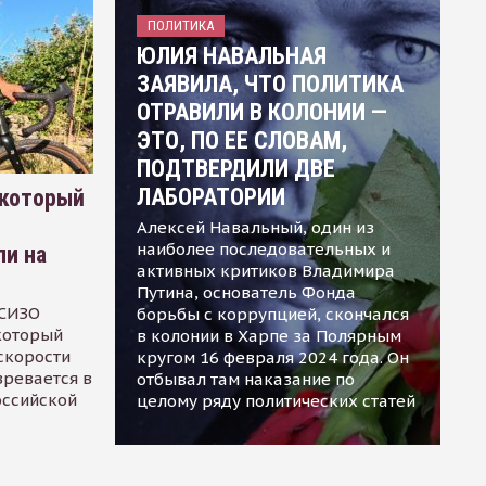
ПОЛИТИКА
ЮЛИЯ НАВАЛЬНАЯ
ЗАЯВИЛА, ЧТО ПОЛИТИКА
ОТРАВИЛИ В КОЛОНИИ —
ЭТО, ПО ЕЕ СЛОВАМ,
ПОДТВЕРДИЛИ ДВЕ
ЛАБОРАТОРИИ
 который
Алексей Навальный, один из
наиболее последовательных и
ли на
активных критиков Владимира
Путина, основатель Фонда
 СИЗО
борьбы с коррупцией, скончался
 который
в колонии в Харпе за Полярным
скорости
кругом 16 февраля 2024 года. Он
зревается в
отбывал там наказание по
оссийской
целому ряду политических статей