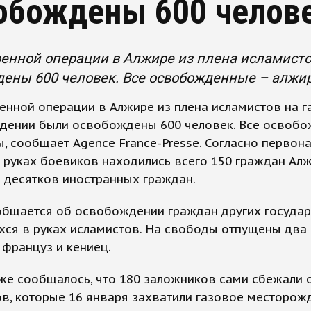
обождены 600 челов
оенной операции в Алжире из плена исламист
дены 600 человек. Все освобожденные – алжи
енной операции в Алжире из плена исламистов на 
дении были освобождены 600 человек. Все освоб
, сообщает Agence France-Presse. Согласно перво
 руках боевиков находились всего 150 граждан Ал
 десятков иностранных граждан.
общается об освобождении граждан других государ
ся в руках исламистов. На свободы отпущены два 
 француз и кениец.
же сообщалось, что 180 заложников сами сбежали 
в, которые 16 января захватили газовое месторож