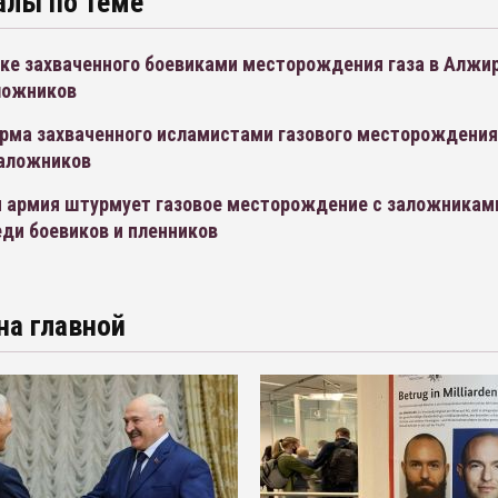
алы по теме
тке захваченного боевиками месторождения газа в Алжи
аложников
урма захваченного исламистами газового месторождения
заложников
 армия штурмует газовое месторождение с заложниками
ди боевиков и пленников
на главной