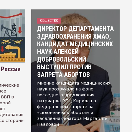
ОБЩЕСТВО
ДИРЕКТОР ДЕПАРТАМЕНТА
ЗДРАВООХРАНЕНИЯ ХМАО,
КАНДИДАТ МЕДИЦИНСКИХ
НАУК АЛЕКСЕЙ
ДОБРОВОЛЬСКИЙ
ВЫСТУПИЛ ПРОТИВ
 России
ЗАПРЕТА АБОРТОВ
Мнение кандидата медицинских
мические
наук прозвучало на фоне
все
последнего предложения
 ВВП в
патриарха РПЦ Кирилла о
торой
федеральном запрете на
ост
«склонение» к абортам и
едитования
заявления сенатора Маргариты
 со стороны
Павловой