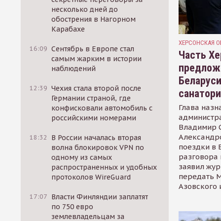
несколько дней до
обострения в Нагорном
Карабахе
ХЕРСОНСКАЯ О
16:09
Сентябрь в Европе стал
Часть Хе
самым жарким в истории
предлож
наблюдений
Беларуси
12:39
Чехия стала второй после
санатор
Германии страной, где
Глава назн
конфисковали автомобиль с
администр
российскими номерами
Владимир С
Александр
18:32
В России началась вторая
поездки в 
волна блокировок VPN по
разговора 
одному из самых
заявил жур
распространенных и удобных
передать М
протоколов WireGuard
Азовского 
17:07
Власти Финляндии заплатят
по 750 евро
землевладельцам за