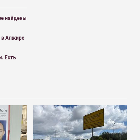
ре найдены
 в Алжире
. Есть