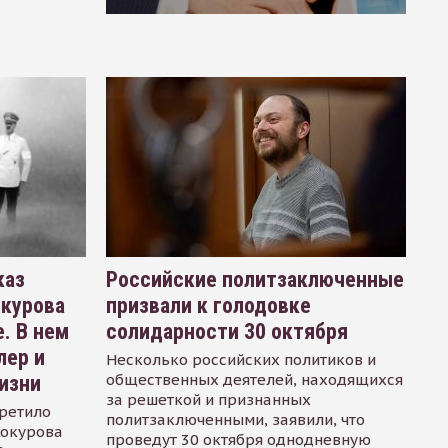
каз
Российские политзаключенные
окурова
призвали к голодовке
. В нем
солидарности 30 октября
лер и
Несколько российских политиков и
общественных деятелей, находящихся
изни
за решеткой и признанных
ретило
политзаключенными, заявили, что
Сокурова
проведут 30 октября однодневную