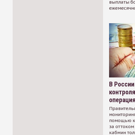
выплаты б
ежемесячн
В России
контрол
операци
Правительс
мониторинг
помощью к
за оттоком 
кабмин тол