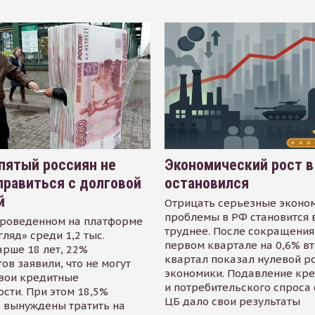
пятый россиян не
Экономический рост в
равиться с долговой
остановился
й
Отрицать серьезные эконо
проблемы в РФ становится 
проведенном на платформе
труднее. После сокращения
гляд» среди 1,2 тыс.
первом квартале на 0,6% в
арше 18 лет, 22%
квартал показал нулевой р
ов заявили, что не могут
экономики. Подавление кр
свои кредитные
и потребительского спроса
сти. При этом 18,5%
ЦБ дало свои результаты
 вынуждены тратить на