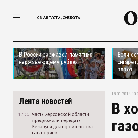
08 АВГУСТА, СУББОТА
В России заржавел памятник
Если ес
нержавеющему рублю
сигарет
плохо
18.01.2013 00:
Лента новостей
В х
17:35
Часть Херсонской области
газ
предложили передать
Беларуси для строительства
санаториев