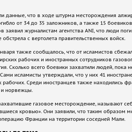
ли данные, что в ходе штурма месторождения алжи
гибло от 34 до 35 заложников, а также 15 боевиков
в заявил журналистам агентства ANI, что люди поги
е обстрела с вертолета правительственных войск.
нваря также сообщалось, что от исламистов сбежал
ирских рабочих и иностранных сотрудников газово
ия. Сколько всего боевики захватили людей, пока н
 Сами исламисты утверждали, что у них 41 иностран
 рабочих. Среди иностранцев также находились фр
 и норвежцы.
 захватившие газовое месторождение, называют се
шиеся кровью». Они заявили, что таким образом мс
операцию Франции на территории соседней Мали.