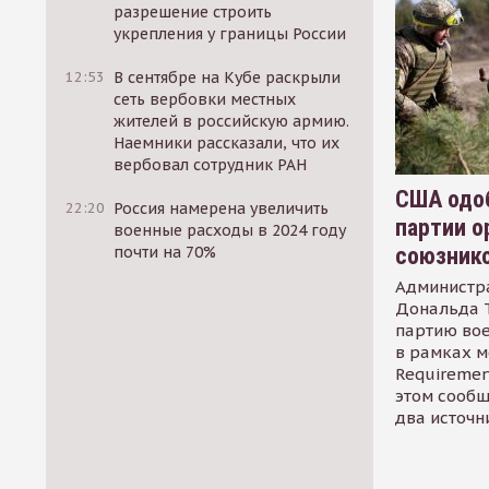
разрешение строить
укрепления у границы России
12:53
В сентябре на Кубе раскрыли
сеть вербовки местных
жителей в российскую армию.
Наемники рассказали, что их
вербовал сотрудник РАН
США одоб
22:20
Россия намерена увеличить
партии о
военные расходы в 2024 году
союзник
почти на 70%
Администр
Дональда 
партию во
в рамках м
Requirement
этом сообщ
два источн