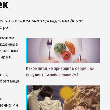
ек
ов на газовом месторождении были
рцы.
газовом
ожденные
начальным
жира и
Какое питание приводит к сердечно-
ств,
сосудистым заболеваниям?
британца,
от
дение Ин