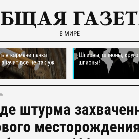
В МИРЕ
ть в кармане пачка
Шпионы, шпионы, круго
, значит все не так уж
шпионы!
06
оде штурма захвачен
ового месторождени