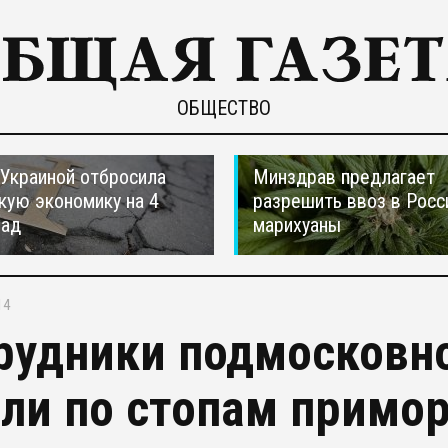
ОБЩЕСТВО
 Украиной отбросила
Минздрав предлагает
кую экономику на 4
разрешить ввоз в Рос
зад
марихуаны
14
рудники подмосковн
ли по стопам примо