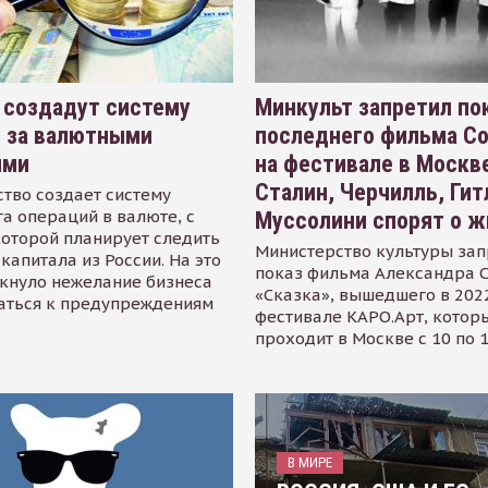
 создадут систему
Минкульт запретил по
я за валютными
последнего фильма С
ями
на фестивале в Москве
Сталин, Черчилль, Гит
тво создает систему
а операций в валюте, с
Муссолини спорят о ж
оторой планирует следить
Министерство культуры зап
капитала из России. На это
показ фильма Александра 
кнуло нежелание бизнеса
«Сказка», вышедшего в 2022
аться к предупреждениям
фестивале КАРО.Арт, котор
проходит в Москве с 10 по 
В МИРЕ