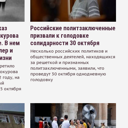
каз
Российские политзаключенные
окурова
призвали к голодовке
. В нем
солидарности 30 октября
лер и
Несколько российских политиков и
общественных деятелей, находящихся
изни
за решеткой и признанных
ретило
политзаключенными, заявили, что
Сокурова
проведут 30 октября однодневную
 году, на
голодовку
ый
15 октября