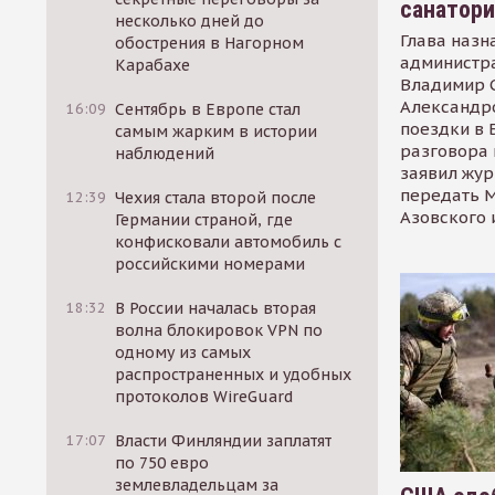
санатор
несколько дней до
Глава назн
обострения в Нагорном
администр
Карабахе
Владимир С
Александр
16:09
Сентябрь в Европе стал
поездки в 
самым жарким в истории
разговора 
наблюдений
заявил жур
передать М
12:39
Чехия стала второй после
Азовского 
Германии страной, где
конфисковали автомобиль с
российскими номерами
18:32
В России началась вторая
волна блокировок VPN по
одному из самых
распространенных и удобных
протоколов WireGuard
17:07
Власти Финляндии заплатят
по 750 евро
землевладельцам за