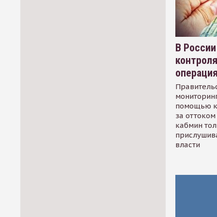
В России
контрол
операци
Правительс
мониторинг
помощью к
за оттоком 
кабмин тол
прислушив
власти