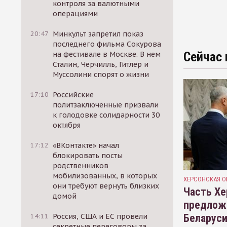
контроля за валютными
операциями
20:47
Минкульт запретил показ
последнего фильма Сокурова
Сейчас 
на фестивале в Москве. В нем
Сталин, Черчилль, Гитлер и
Муссолини спорят о жизни
17:10
Российские
политзаключенные призвали
к голодовке солидарности 30
октября
17:12
«ВКонтакте» начал
блокировать посты
родственников
мобилизованных, в которых
ХЕРСОНСКАЯ О
они требуют вернуть близких
Часть Хе
домой
предлож
Беларуси
14:11
Россия, США и ЕС провели
секретные переговоры за