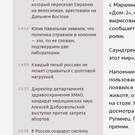
с Мэрилин
который пересекал Евразию
на велосипеде, арестовали на
«Дом-2», 
Дальнем Востоке
вырисовы
сообщает 
14:16
Юлия Навальная заявила, что
политика отравили в колонии
ролик.
— это, по ее словам,
подтвердили две
Саундтрек
лаборатории
этот мир»
14:09
Каждый пятый россиян не
может справиться с долговой
Напомним,
нагрузкой
пользован
появился 
15:33
Директор департамента
животе, о
здравоохранения ХМАО,
кандидат медицинских наук
на столе.
Алексей Добровольский
досмотра
выступил против запрета
Рупинец. 
абортов
премии.
20:58
В России создадут систему