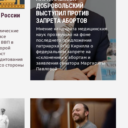
ДОБРОВОЛЬСКИЙ
ВЫСТУПИЛ ПРОТИВ
 России
ЗАПРЕТА АБОРТОВ
Мнение кандидата медицинских
мические
наук прозвучало на фоне
все
последнего предложения
 ВВП в
патриарха РПЦ Кирилла о
торой
федеральном запрете на
ост
«склонение» к абортам и
едитования
заявления сенатора Маргариты
 со стороны
Павловой