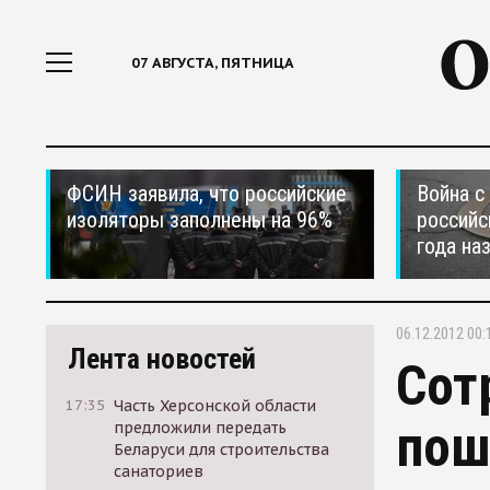
07 АВГУСТА, ПЯТНИЦА
ФСИН заявила, что российские
Война с
изоляторы заполнены на 96%
российс
года на
06.12.2012 00:
Лента новостей
Сот
17:35
Часть Херсонской области
пош
предложили передать
Беларуси для строительства
санаториев