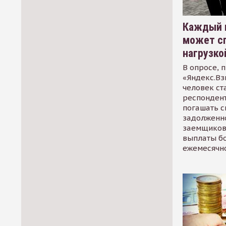
Каждый 
может сп
нагрузко
В опросе, 
«Яндекс.Вз
человек ст
респондент
погашать 
задолженно
заемщиков
выплаты б
ежемесячн