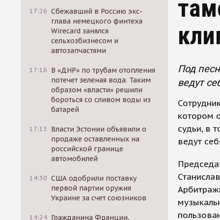
там
17:26
Сбежавший в Россию экс-
глава немецкого финтеха
кли
Wirecard занялся
сельхозбизнесом и
автозапчастями
Под песн
17:16
В «ДНР» по трубам отопления
потечет зеленая вода. Таким
ведут се
образом «власти» решили
бороться со сливом воды из
Сотрудник
батарей
котором 
судьи, в 
17:13
Власти Эстонии объявили о
продаже оставленных на
ведут себ
российской границе
автомобилей
Председат
Станислав
14:30
США одобрили поставку
первой партии оружия
Арбитраж
Украине за счет союзников
музыкальн
пользован
14:24
Гражданина Франции,