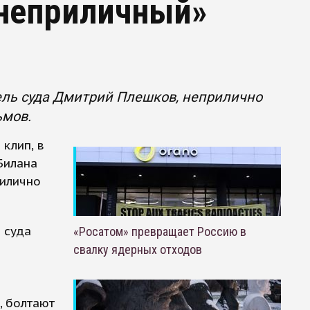
«неприличный»
ель суда Дмитрий Плешков, неприлично
ьмов.
клип, в
Билана
рилично
 суда
«Росатом» превращает Россию в
свалку ядерных отходов
, болтают