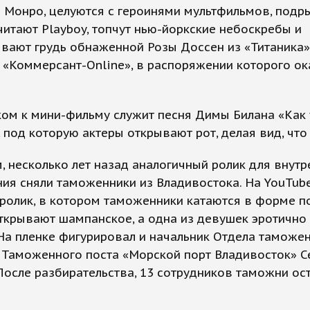
 Монро, целуются с героинями мультфильмов, под
читают Playboy, топчут нью-йоркские небоскребы и
вают грудь обнаженной Розы Доссен из «Титаника»
«Коммерсант-Online», в распоряжении которого ок
ом к мини-фильму служит песня Димы Билана «Как 
, под которую актеры открывают рот, делая вид, что
 несколько лет назад аналогичный ролик для внутр
ия сняли таможенники из Владивостока. На YouTub
ролик, в котором таможенники катаются в форме по
ткрывают шампанское, а одна из девушек эротично
 На пленке фигурировал и начальник Отдела таможе
 Таможенного поста «Морской порт Владивосток» С
После разбирательства, 13 сотрудников таможни ос