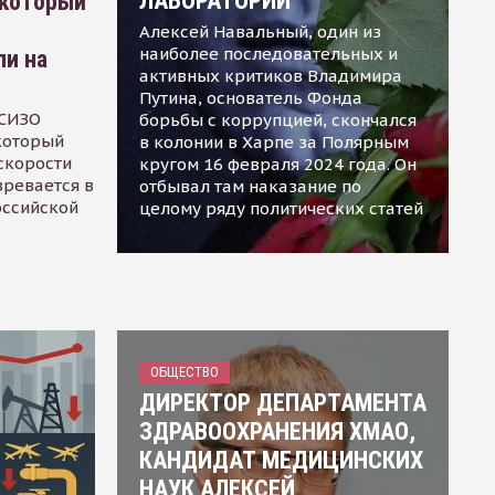
ЛАБОРАТОРИИ
 который
Алексей Навальный, один из
наиболее последовательных и
ли на
активных критиков Владимира
Путина, основатель Фонда
 СИЗО
борьбы с коррупцией, скончался
 который
в колонии в Харпе за Полярным
скорости
кругом 16 февраля 2024 года. Он
зревается в
отбывал там наказание по
оссийской
целому ряду политических статей
ОБЩЕСТВО
ДИРЕКТОР ДЕПАРТАМЕНТА
ЗДРАВООХРАНЕНИЯ ХМАО,
КАНДИДАТ МЕДИЦИНСКИХ
НАУК АЛЕКСЕЙ