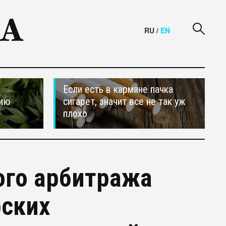
RU
/
EN
Если есть в кармане пачка
сию
сигарет, значит все не так уж
плохо
ого арбитража
рских