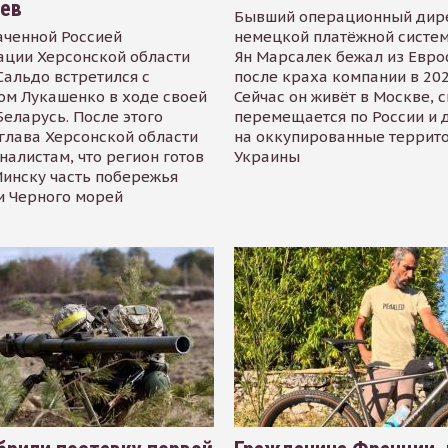
иев
Бывший операционный дир
аченной Россией
немецкой платёжной систем
ации Херсонской области
Ян Марсалек бежал из Евр
альдо встретился с
после краха компании в 202
ом Лукашенко в ходе своей
Сейчас он живёт в Москве, 
Беларусь. После этого
перемещается по России и 
глава Херсонской области
на оккупированные террит
налистам, что регион готов
Украины
инску часть побережья
и Черного морей