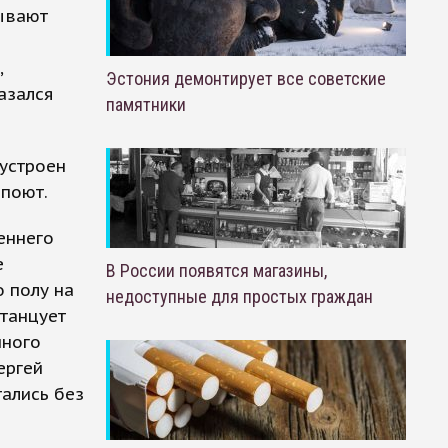
рывают
,
Эстония демонтирует все советские
азался
памятники
устроен
 поют.
еннего
e
В России появятся магазины,
 полу на
недоступные для простых граждан
 танцует
нного
ергей
тались без