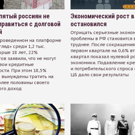
пятый россиян не
Экономический рост в
равиться с долговой
остановился
й
Отрицать серьезные эконо
проблемы в РФ становится 
проведенном на платформе
труднее. После сокращения
гляд» среди 1,2 тыс.
первом квартале на 0,6% в
арше 18 лет, 22%
квартал показал нулевой р
ов заявили, что не могут
экономики. Подавление кр
свои кредитные
и потребительского спроса
сти. При этом 18,5%
ЦБ дало свои результаты
 вынуждены тратить на
олее половины своего
ого доход