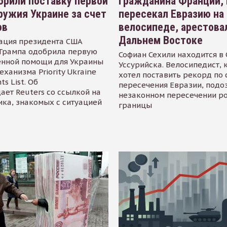
рили поставку первой
Гражданина Франции,
ружия Украине за счет
пересекал Евразию на
ов
велосипеде, арестова
Дальнем Востоке
ация президента США
Трампа одобрила первую
Софиан Сехили находится в
енной помощи для Украины
Уссурийска. Велосипедист,
еханизма Priority Ukraine
хотел поставить рекорд по 
s List. Об
пересечения Евразии, подо
ает Reuters со ссылкой на
незаконном пересечении р
ика, знакомых с ситуацией
границы