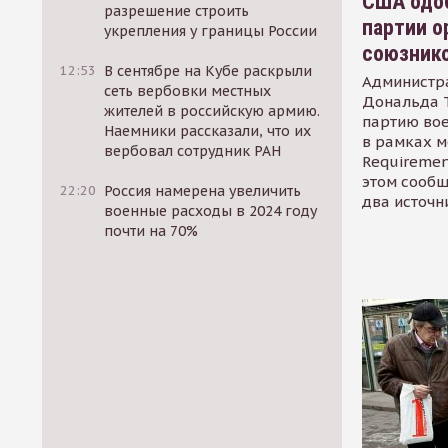
США одоб
разрешение строить
партии о
укрепления у границы России
союзник
12:53
В сентябре на Кубе раскрыли
Администр
сеть вербовки местных
Дональда 
жителей в российскую армию.
партию во
Наемники рассказали, что их
в рамках м
вербовал сотрудник РАН
Requirement
этом сообщ
22:20
Россия намерена увеличить
два источн
военные расходы в 2024 году
почти на 70%