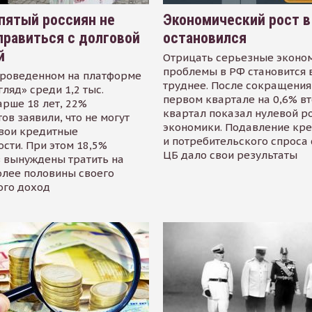
пятый россиян не
Экономический рост в
равиться с долговой
остановился
й
Отрицать серьезные эконо
проблемы в РФ становится 
проведенном на платформе
труднее. После сокращения
гляд» среди 1,2 тыс.
первом квартале на 0,6% в
арше 18 лет, 22%
квартал показал нулевой р
ов заявили, что не могут
экономики. Подавление кр
свои кредитные
и потребительского спроса
сти. При этом 18,5%
ЦБ дало свои результаты
 вынуждены тратить на
олее половины своего
ого доход