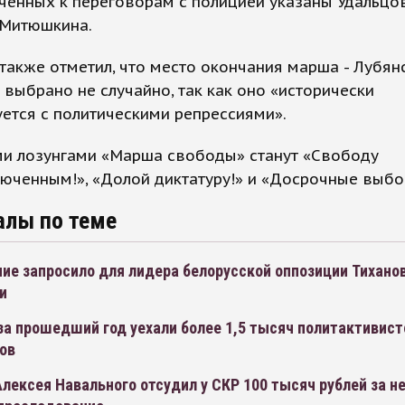
енных к переговорам с полицией указаны Удальцо
Митюшкина.
также отметил, что место окончания марша - Лубян
 выбрано не случайно, так как оно «исторически
ется с политическими репрессиями».
и лозунгами «Марша свободы» станут «Свободу
юченным!», «Долой диктатуру!» и «Досрочные выбо
алы по теме
ие запросило для лидера белорусской оппозиции Тихано
и
за прошедший год уехали более 1,5 тысяч политактивист
ов
лексея Навального отсудил у СКР 100 тысяч рублей за н