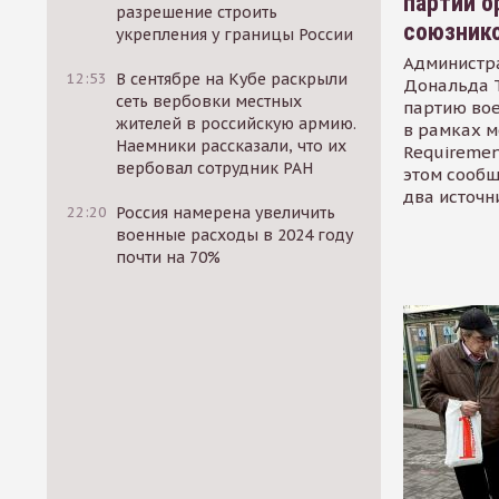
партии о
разрешение строить
союзник
укрепления у границы России
Администр
12:53
В сентябре на Кубе раскрыли
Дональда 
сеть вербовки местных
партию во
жителей в российскую армию.
в рамках м
Наемники рассказали, что их
Requirement
вербовал сотрудник РАН
этом сообщ
два источн
22:20
Россия намерена увеличить
военные расходы в 2024 году
почти на 70%