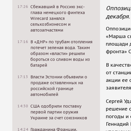
17:26
Сбежавший в Россию экс-
Оппозиц
глава немецкого финтеха
декабря.
Wirecard занялся
сельхозбизнесом и
Оппозици
автозапчастями
«Марша с
17:16
В «ДНР» по трубам отопления
площади д
потечет зеленая вода. Таким
фронта» С
образом «власти» решили
бороться со сливом воды из
В качеств
батарей
от станци
17:13
Власти Эстонии объявили о
акции ее 
продаже оставленных на
заявителя
российской границе
автомобилей
Сергей Уд
14:30
США одобрили поставку
решение о
первой партии оружия
погоды и 
Украине за счет союзников
Геннадий 
14:24
Гражданина Франции,