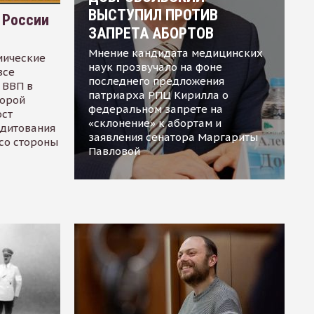
ВЫСТУПИЛ ПРОТИВ
 России
ЗАПРЕТА АБОРТОВ
Мнение кандидата медицинских
мические
наук прозвучало на фоне
все
последнего предложения
 ВВП в
патриарха РПЦ Кирилла о
торой
федеральном запрете на
ост
«склонение» к абортам и
едитования
заявления сенатора Маргариты
 со стороны
Павловой