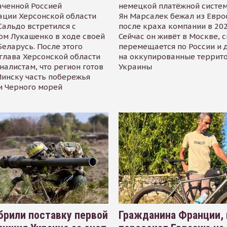
аченной Россией
немецкой платёжной систем
ации Херсонской области
Ян Марсалек бежал из Евр
альдо встретился с
после краха компании в 202
ом Лукашенко в ходе своей
Сейчас он живёт в Москве, 
Беларусь. После этого
перемещается по России и 
глава Херсонской области
на оккупированные террит
налистам, что регион готов
Украины
инску часть побережья
и Черного морей
рили поставку первой
Гражданина Франции,