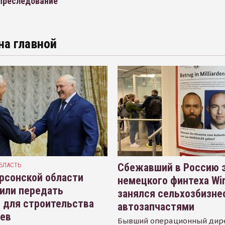
 преследование
на главной
БЛАСТЬ
Сбежавший в Россию э
рсонской области
немецкого финтеха Wi
или передать
занялся сельхозбизне
 для строительства
автозапчастями
иев
Бывший операционный дир