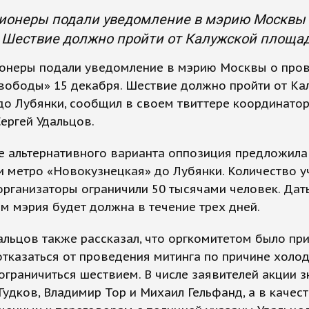
ионеры подали уведомление в мэрию Москвы 
 Шествие должно пройти от Калужской площад
онеры подали уведомление в мэрию Москвы о про
вободы» 15 декабря. Шествие должно пройти от Ка
о Лубянки, сообщил в своем твиттере координато
ергей Удальцов.
е альтернативного варианта оппозиция предложил
и метро «Новокузнецкая» до Лубянки. Количество у
организаторы ограничили 50 тысячами человек. Дат
м мэрия будет должна в течение трех дней.
альцов также рассказал, что оргкомитетом было пр
тказаться от проведения митинга по причине холо
ограничиться шествием. В числе заявителей акции з
Гудков, Владимир Тор и Михаил Гельфанд, а в качес