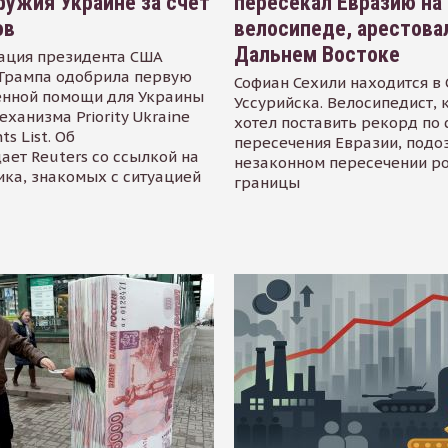
ружия Украине за счет
пересекал Евразию на
ов
велосипеде, арестова
Дальнем Востоке
ация президента США
Трампа одобрила первую
Софиан Сехили находится в
енной помощи для Украины
Уссурийска. Велосипедист,
еханизма Priority Ukraine
хотел поставить рекорд по 
s List. Об
пересечения Евразии, подо
ает Reuters со ссылкой на
незаконном пересечении р
ика, знакомых с ситуацией
границы