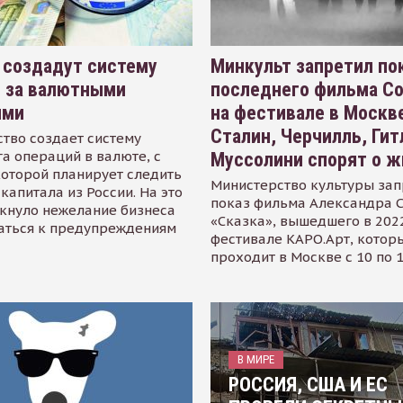
 создадут систему
Минкульт запретил по
я за валютными
последнего фильма С
ями
на фестивале в Москве
Сталин, Черчилль, Гит
тво создает систему
а операций в валюте, с
Муссолини спорят о ж
оторой планирует следить
Министерство культуры зап
капитала из России. На это
показ фильма Александра 
кнуло нежелание бизнеса
«Сказка», вышедшего в 2022
аться к предупреждениям
фестивале КАРО.Арт, котор
проходит в Москве с 10 по 
В МИРЕ
РОССИЯ, США И ЕС