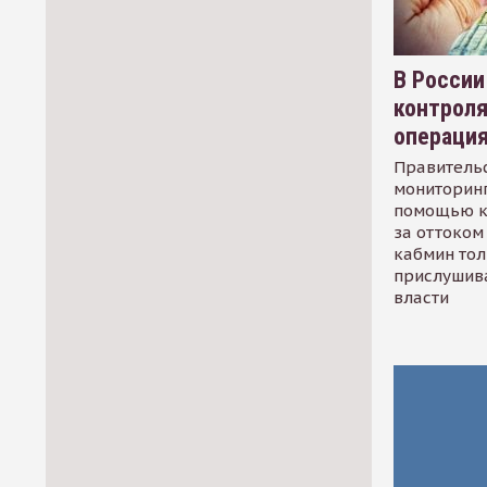
В России
контрол
операци
Правительс
мониторинг
помощью к
за оттоком 
кабмин тол
прислушив
власти