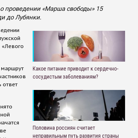
о проведении «Марша свободы» 15
и до Лубянки.
ведении
лужской
р «Левого
а маршрут
Какое питание приводит к сердечно-
частников
сосудистым заболеваниям?
ь ответ
инято
дной
начатся
Половина россиян считает
тве
неправильным путь развития страны