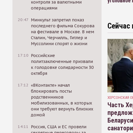
уголовное
контроля за валютными
операциями
20:47
Минкульт запретил показ
Сейчас 
последнего фильма Сокурова
на фестивале в Москве. В нем
Сталин, Черчилль, Гитлер и
Муссолини спорят о жизни
17:10
Российские
политзаключенные призвали
к голодовке солидарности 30
октября
17:12
«ВКонтакте» начал
блокировать посты
родственников
ХЕРСОНСКАЯ О
мобилизованных, в которых
Часть Хе
они требуют вернуть близких
предлож
домой
Беларуси
14:11
Россия, США и ЕС провели
санатор
секретные переговоры за