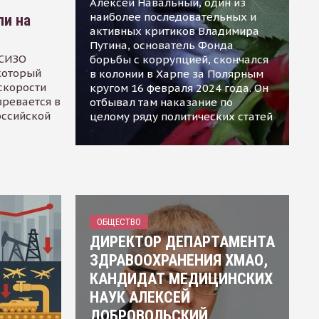
Алексей Навальный, один из
наиболее последовательных и
ли на
активных критиков Владимира
Путина, основатель Фонда
 СИЗО
борьбы с коррупцией, скончался
 который
в колонии в Харпе за Полярным
скорости
кругом 16 февраля 2024 года. Он
зревается в
отбывал там наказание по
оссийской
целому ряду политических статей
ОБЩЕСТВО
ДИРЕКТОР ДЕПАРТАМЕНТА
ЗДРАВООХРАНЕНИЯ ХМАО,
КАНДИДАТ МЕДИЦИНСКИХ
НАУК АЛЕКСЕЙ
ДОБРОВОЛЬСКИЙ