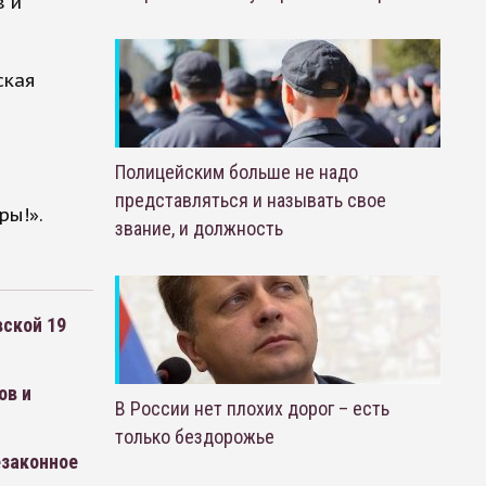
в и
ская
Полицейским больше не надо
представляться и называть свое
ры!».
звание, и должность
вской 19
ов и
В России нет плохих дорог – есть
только бездорожье
езаконное