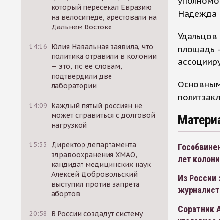
уполномоч
который пересекал Евразию
Надежда 
на велосипеде, арестовали на
Дальнем Востоке
Удальцов 
14:16
Юлия Навальная заявила, что
площадь -
политика отравили в колонии
ассоцииру
— это, по ее словам,
подтвердили две
Основным
лаборатории
политзакл
14:09
Каждый пятый россиян не
может справиться с долговой
Матери
нагрузкой
15:33
Директор департамента
Гособвинен
здравоохранения ХМАО,
лет колони
кандидат медицинских наук
Алексей Добровольский
Из России 
выступил против запрета
журналист
абортов
Соратник А
20:58
В России создадут систему