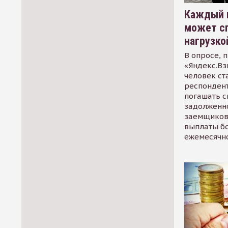
Каждый 
может сп
нагрузко
В опросе, 
«Яндекс.Вз
человек ст
респондент
погашать 
задолженно
заемщиков
выплаты б
ежемесячн