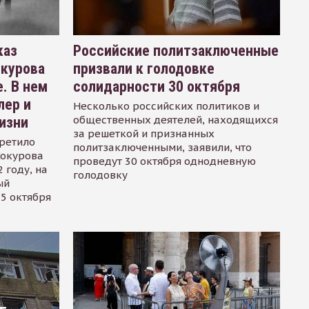
каз
Российские политзаключенные
окурова
призвали к голодовке
. В нем
солидарности 30 октября
лер и
Несколько российских политиков и
общественных деятелей, находящихся
изни
за решеткой и признанных
ретило
политзаключенными, заявили, что
Сокурова
проведут 30 октября однодневную
 году, на
голодовку
ый
15 октября