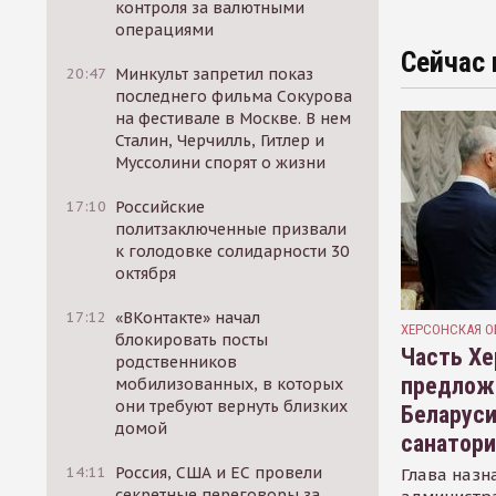
контроля за валютными
операциями
Сейчас 
20:47
Минкульт запретил показ
последнего фильма Сокурова
на фестивале в Москве. В нем
Сталин, Черчилль, Гитлер и
Муссолини спорят о жизни
17:10
Российские
политзаключенные призвали
к голодовке солидарности 30
октября
17:12
«ВКонтакте» начал
ХЕРСОНСКАЯ О
блокировать посты
Часть Хе
родственников
предлож
мобилизованных, в которых
они требуют вернуть близких
Беларуси
домой
санатор
14:11
Россия, США и ЕС провели
Глава назн
секретные переговоры за