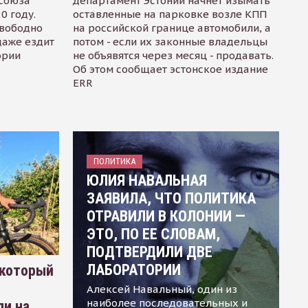
осоюза
департамент Эстонии начнет изымать
0 году.
оставленные на парковке возле КПП
свободно
на российской границе автомобили, а
даже ездит
потом - если их законные владельцы
ории
не объявятся через месяц - продавать.
Об этом сообщает эстонское издание
ERR
ПОЛИТИКА
ЮЛИЯ НАВАЛЬНАЯ
ЗАЯВИЛА, ЧТО ПОЛИТИКА
ОТРАВИЛИ В КОЛОНИИ —
ЭТО, ПО ЕЕ СЛОВАМ,
ПОДТВЕРДИЛИ ДВЕ
ЛАБОРАТОРИИ
 который
Алексей Навальный, один из
наиболее последовательных и
ли на