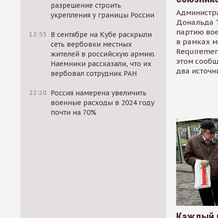
разрешение строить
Администр
укрепления у границы России
Дональда 
партию во
12:53
В сентябре на Кубе раскрыли
в рамках м
сеть вербовки местных
Requirement
жителей в российскую армию.
этом сообщ
Наемники рассказали, что их
два источн
вербовал сотрудник РАН
22:20
Россия намерена увеличить
военные расходы в 2024 году
почти на 70%
Каждый 