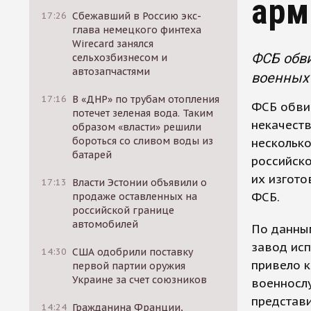
арм
17:26
Сбежавший в Россию экс-
глава немецкого финтеха
Wirecard занялся
ФСБ обви
сельхозбизнесом и
автозапчастями
военных 
17:16
В «ДНР» по трубам отопления
ФСБ обви
потечет зеленая вода. Таким
некачеств
образом «власти» решили
бороться со сливом воды из
несколько
батарей
российско
их изгото
17:13
Власти Эстонии объявили о
ФСБ.
продаже оставленных на
российской границе
автомобилей
По данным
завод ис
14:30
США одобрили поставку
привело к
первой партии оружия
Украине за счет союзников
военнослу
представи
14:24
Гражданина Франции,