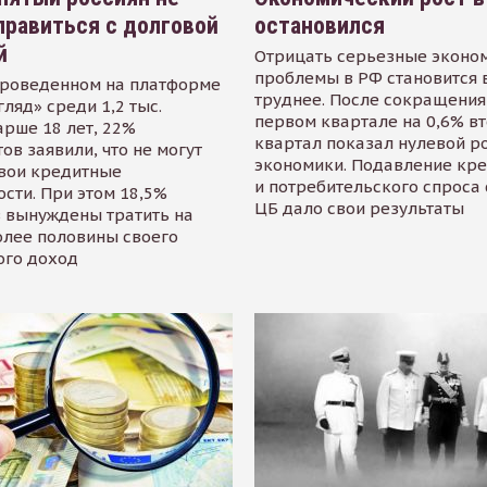
равиться с долговой
остановился
й
Отрицать серьезные эконо
проблемы в РФ становится 
проведенном на платформе
труднее. После сокращения
гляд» среди 1,2 тыс.
первом квартале на 0,6% в
арше 18 лет, 22%
квартал показал нулевой р
ов заявили, что не могут
экономики. Подавление кр
свои кредитные
и потребительского спроса
сти. При этом 18,5%
ЦБ дало свои результаты
 вынуждены тратить на
олее половины своего
ого доход