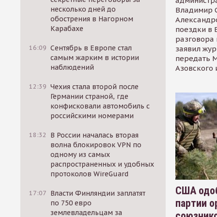
администр
несколько дней до
Владимир С
обострения в Нагорном
Александр
Карабахе
поездки в 
разговора 
16:09
Сентябрь в Европе стал
заявил жур
самым жарким в истории
передать М
наблюдений
Азовского 
12:39
Чехия стала второй после
Германии страной, где
конфисковали автомобиль с
российскими номерами
18:32
В России началась вторая
волна блокировок VPN по
одному из самых
распространенных и удобных
протоколов WireGuard
США одоб
17:07
Власти Финляндии заплатят
партии о
по 750 евро
землевладельцам за
союзник