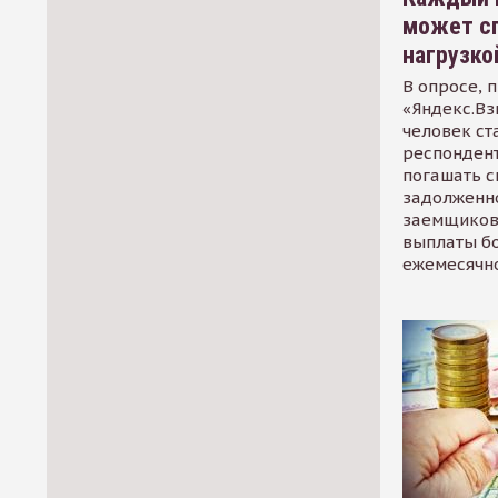
может сп
нагрузко
В опросе, 
«Яндекс.Вз
человек ст
респондент
погашать 
задолженно
заемщиков
выплаты б
ежемесячн