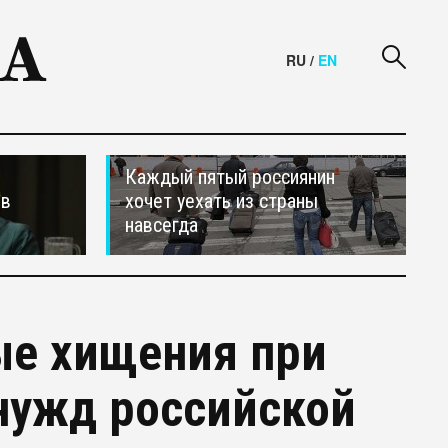
RU
/
EN
Каждый пятый россиянин
ив
хочет уехать из страны
навсегда
е хищения при
нужд российской