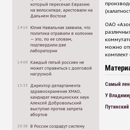
производс
который пересекал Евразию
на велосипеде, арестовали на
(халатност
Дальнем Востоке
ОАО «Азо
14:16
Юлия Навальная заявила, что
различных
политика отравили в колонии
коммутато
— это, по ее словам,
подтвердили две
можно отн
лаборатории
комплект
14:09
Каждый пятый россиян не
Матери
может справиться с долговой
нагрузкой
Самый лен
15:33
Директор департамента
здравоохранения ХМАО,
У Владими
кандидат медицинских наук
Алексей Добровольский
Путинский
выступил против запрета
абортов
20:58
В России создадут систему