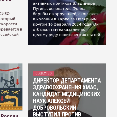
активных критиков Владимира
Путина, основатель Фонда
 СИЗО
борьбы с коррупцией, скончался
 который
в колонии в Харпе за Полярным
скорости
кругом 16 февраля 2024 года. Он
зревается в
отбывал там наказание по
оссийской
целому ряду политических статей
ОБЩЕСТВО
ДИРЕКТОР ДЕПАРТАМЕНТА
ЗДРАВООХРАНЕНИЯ ХМАО,
КАНДИДАТ МЕДИЦИНСКИХ
НАУК АЛЕКСЕЙ
ДОБРОВОЛЬСКИЙ
ВЫСТУПИЛ ПРОТИВ
 России