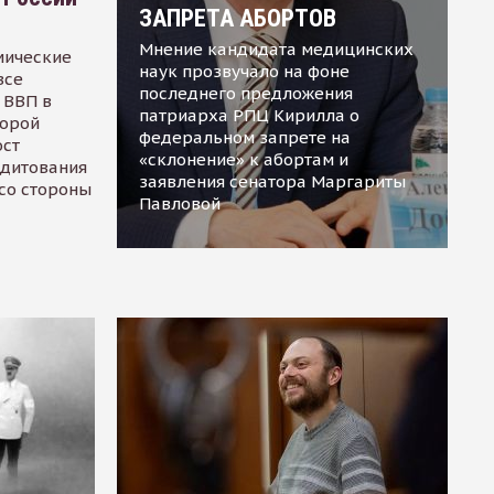
ЗАПРЕТА АБОРТОВ
Мнение кандидата медицинских
мические
наук прозвучало на фоне
все
последнего предложения
 ВВП в
патриарха РПЦ Кирилла о
торой
федеральном запрете на
ост
«склонение» к абортам и
едитования
заявления сенатора Маргариты
 со стороны
Павловой