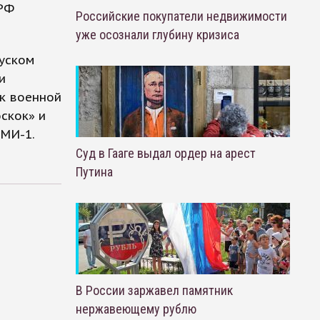
 РФ
Российские покупатели недвижимости
уже осознали глубину кризиса
пуском
и
 к военной
скок» и
АМИ-1.
Суд в Гааге выдал ордер на арест
Путина
В России заржавел памятник
нержавеющему рублю