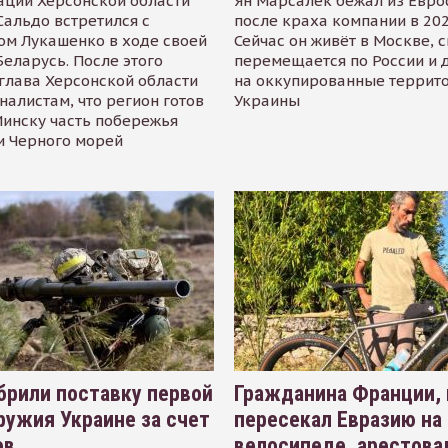
ации Херсонской области
Ян Марсалек бежал из Евр
альдо встретился с
после краха компании в 202
ом Лукашенко в ходе своей
Сейчас он живёт в Москве, 
Беларусь. После этого
перемещается по России и 
глава Херсонской области
на оккупированные террит
налистам, что регион готов
Украины
инску часть побережья
и Черного морей
рили поставку первой
Гражданина Франции,
ружия Украине за счет
пересекал Евразию на
ов
велосипеде, арестова