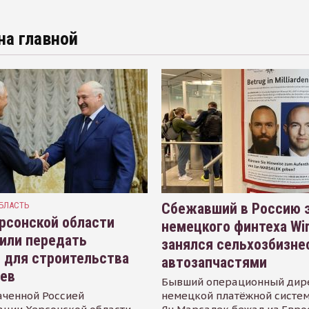
на главной
БЛАСТЬ
Сбежавший в Россию э
рсонской области
немецкого финтеха Wi
или передать
занялся сельхозбизне
 для строительства
автозапчастями
иев
Бывший операционный дир
аченной Россией
немецкой платёжной систем