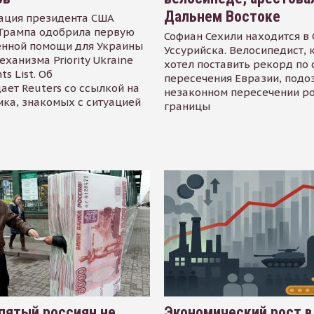
Дальнем Востоке
ация президента США
Трампа одобрила первую
Софиан Сехили находится в
енной помощи для Украины
Уссурийска. Велосипедист,
еханизма Priority Ukraine
хотел поставить рекорд по 
s List. Об
пересечения Евразии, подо
ает Reuters со ссылкой на
незаконном пересечении р
ика, знакомых с ситуацией
границы
пятый россиян не
Экономический рост в