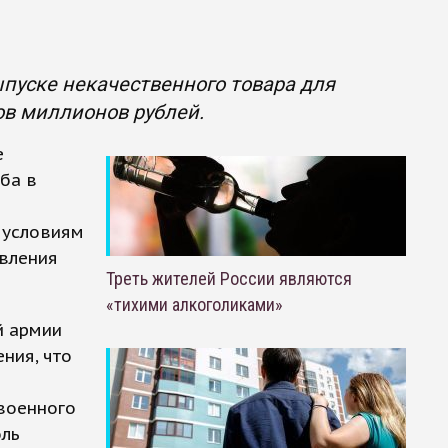
пуске некачественного товара для
ов миллионов рублей.
е
ба в
 условиям
авления
Треть жителей России являются
«тихими алкоголиками»
й армии
ния, что
военного
оль