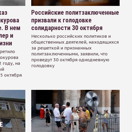
каз
Российские политзаключенные
окурова
призвали к голодовке
. В нем
солидарности 30 октября
лер и
Несколько российских политиков и
общественных деятелей, находящихся
изни
за решеткой и признанных
ретило
политзаключенными, заявили, что
Сокурова
проведут 30 октября однодневную
 году, на
голодовку
ый
15 октября
Е