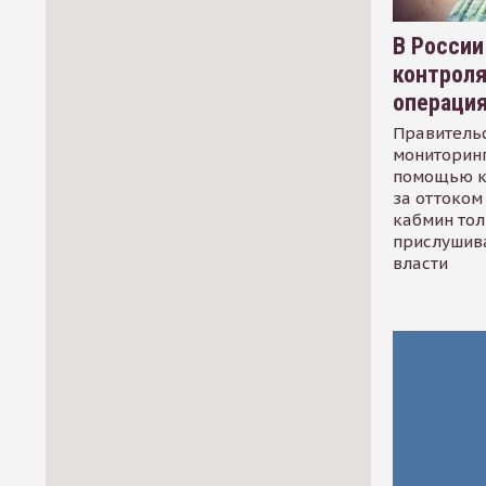
В России
контрол
операци
Правительс
мониторинг
помощью к
за оттоком 
кабмин тол
прислушив
власти