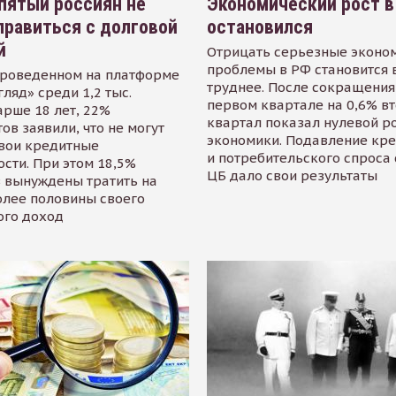
пятый россиян не
Экономический рост в
равиться с долговой
остановился
й
Отрицать серьезные эконо
проблемы в РФ становится 
проведенном на платформе
труднее. После сокращения
гляд» среди 1,2 тыс.
первом квартале на 0,6% в
арше 18 лет, 22%
квартал показал нулевой р
ов заявили, что не могут
экономики. Подавление кр
свои кредитные
и потребительского спроса
сти. При этом 18,5%
ЦБ дало свои результаты
 вынуждены тратить на
олее половины своего
ого доход