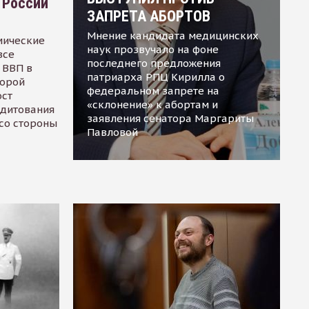
 России
ЗАПРЕТА АБОРТОВ
Мнение кандидата медицинских
мические
наук прозвучало на фоне
все
последнего предложения
 ВВП в
патриарха РПЦ Кирилла о
торой
федеральном запрете на
ост
«склонение» к абортам и
едитования
заявления сенатора Маргариты
 со стороны
Павловой