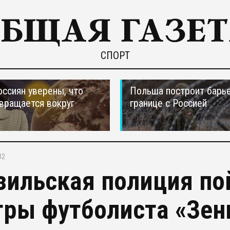
СПОРТ
оссиян уверены, что
Польша построит барье
вращается вокруг
границе с Россией
32
зильская полиция по
тры футболиста «Зен