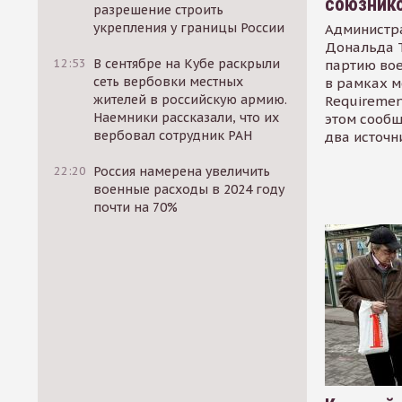
союзник
разрешение строить
укрепления у границы России
Администр
Дональда 
12:53
В сентябре на Кубе раскрыли
партию во
сеть вербовки местных
в рамках м
жителей в российскую армию.
Requirement
Наемники рассказали, что их
этом сообщ
вербовал сотрудник РАН
два источн
22:20
Россия намерена увеличить
военные расходы в 2024 году
почти на 70%