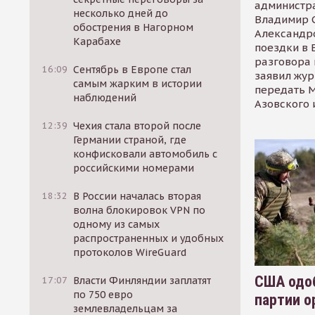
администр
несколько дней до
Владимир С
обострения в Нагорном
Александр
Карабахе
поездки в 
разговора 
16:09
Сентябрь в Европе стал
заявил жур
самым жарким в истории
передать М
наблюдений
Азовского 
12:39
Чехия стала второй после
Германии страной, где
конфисковали автомобиль с
российскими номерами
18:32
В России началась вторая
волна блокировок VPN по
одному из самых
распространенных и удобных
протоколов WireGuard
США одоб
17:07
Власти Финляндии заплатят
по 750 евро
партии о
землевладельцам за