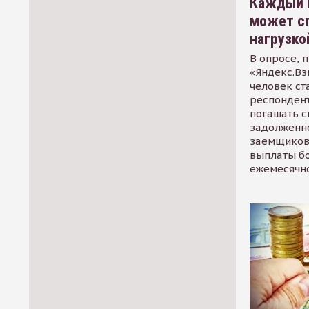
Каждый 
может сп
нагрузко
В опросе, 
«Яндекс.Вз
человек ст
респондент
погашать 
задолженно
заемщиков
выплаты б
ежемесячн