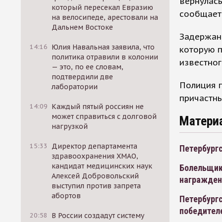
вернулась
который пересекал Евразию
сообщает 
на велосипеде, арестовали на
Дальнем Востоке
Задержанн
14:16
Юлия Навальная заявила, что
которую 
политика отравили в колонии
известног
— это, по ее словам,
подтвердили две
Полиция 
лаборатории
причастны
14:09
Каждый пятый россиян не
может справиться с долговой
Матери
нагрузкой
15:33
Директор департамента
Петербургс
здравоохранения ХМАО,
кандидат медицинских наук
Болельщик
Алексей Добровольский
награжден
выступил против запрета
абортов
Петербург
победител
20:58
В России создадут систему