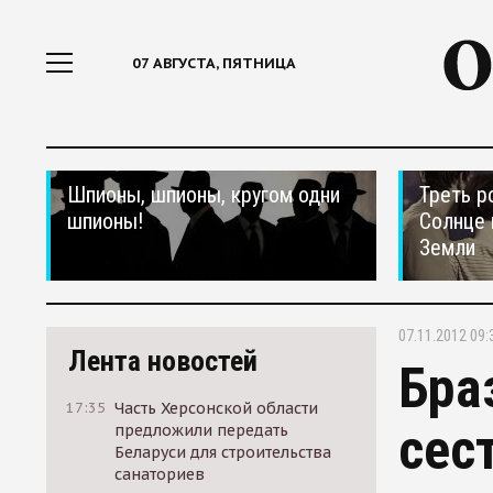
07 АВГУСТА, ПЯТНИЦА
Шпионы, шпионы, кругом одни
Треть р
шпионы!
Солнце 
Земли
07.11.2012 09:
Лента новостей
Бра
17:35
Часть Херсонской области
сес
предложили передать
Беларуси для строительства
санаториев