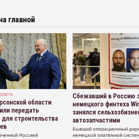
на главной
БЛАСТЬ
Сбежавший в Россию э
рсонской области
немецкого финтеха Wi
или передать
занялся сельхозбизне
 для строительства
автозапчастями
иев
Бывший операционный дир
аченной Россией
немецкой платёжной систем