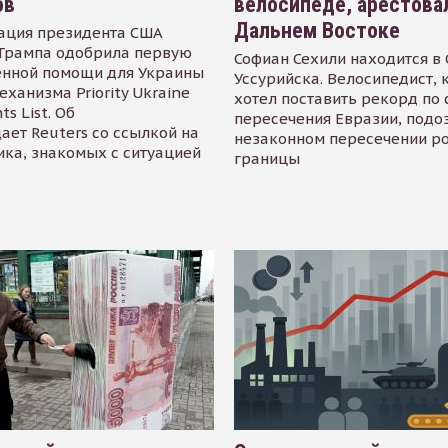
ов
велосипеде, арестова
Дальнем Востоке
ация президента США
Трампа одобрила первую
Софиан Сехили находится в
енной помощи для Украины
Уссурийска. Велосипедист,
еханизма Priority Ukraine
хотел поставить рекорд по 
s List. Об
пересечения Евразии, подо
ает Reuters со ссылкой на
незаконном пересечении р
ика, знакомых с ситуацией
границы