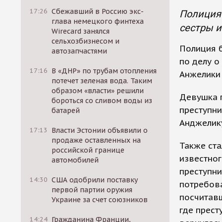
17:26
Сбежавший в Россию экс-
Полиция 
глава немецкого финтеха
сестры и
Wirecard занялся
сельхозбизнесом и
Полиция 
автозапчастями
по делу о
17:16
В «ДНР» по трубам отопления
Анжелики
потечет зеленая вода. Таким
образом «власти» решили
Девушка п
бороться со сливом воды из
преступни
батарей
Анджелику
17:13
Власти Эстонии объявили о
продаже оставленных на
Также ст
российской границе
известног
автомобилей
преступни
14:30
США одобрили поставку
потребова
первой партии оружия
посчитавш
Украине за счет союзников
где прест
14:24
Гражданина Франции,