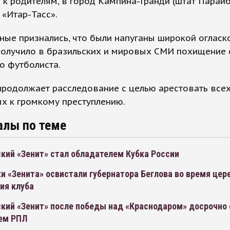
 к родителям, в город Кампина-Гранди (штат Параиб
«Итар-Тасс».
ые признались, что были напуганы широкой огласко
получило в бразильских и мировых СМИ похищение 
о футболиста.
продолжает расследование с целью арестовать все
х к громкому преступлению.
алы по теме
кий «Зенит» стал обладателем Кубка России
и «Зенита» освистали губернатора Беглова во время цер
ия клуба
ский «Зенит» после победы над «Краснодаром» досрочно 
ем РПЛ