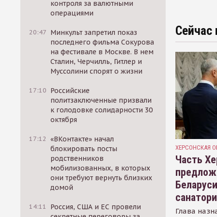
контроля за валютными
операциями
Сейчас 
20:47
Минкульт запретил показ
последнего фильма Сокурова
на фестивале в Москве. В нем
Сталин, Черчилль, Гитлер и
Муссолини спорят о жизни
17:10
Российские
политзаключенные призвали
к голодовке солидарности 30
октября
17:12
«ВКонтакте» начал
ХЕРСОНСКАЯ О
блокировать посты
Часть Хе
родственников
мобилизованных, в которых
предлож
они требуют вернуть близких
Беларуси
домой
санатор
14:11
Россия, США и ЕС провели
Глава назн
секретные переговоры за