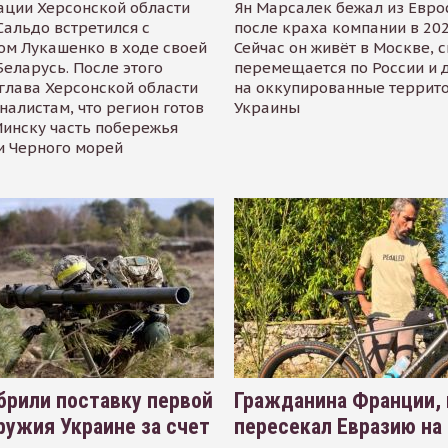
ации Херсонской области
Ян Марсалек бежал из Евр
альдо встретился с
после краха компании в 202
ом Лукашенко в ходе своей
Сейчас он живёт в Москве, 
Беларусь. После этого
перемещается по России и 
глава Херсонской области
на оккупированные террит
налистам, что регион готов
Украины
инску часть побережья
и Черного морей
рили поставку первой
Гражданина Франции,
ружия Украине за счет
пересекал Евразию на