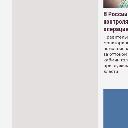
В России
контрол
операци
Правительс
мониторинг
помощью к
за оттоком 
кабмин тол
прислушив
власти