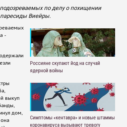
 подозреваемых по делу о похищении
 Апаресиды Виейры.
зреваемых
а -
родержали
везли
Россияне скупают йод на случай
ядерной войны
стры
а,
ой выкуп
банды,
инул дом,
Симптомы «кентавра» и новые штаммы
 она
коронавируса вызывают тревогу