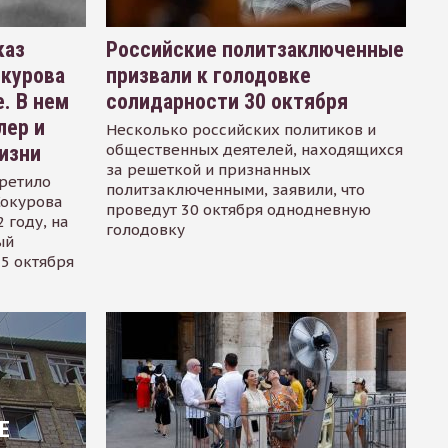
каз
Российские политзаключенные
окурова
призвали к голодовке
. В нем
солидарности 30 октября
лер и
Несколько российских политиков и
общественных деятелей, находящихся
изни
за решеткой и признанных
ретило
политзаключенными, заявили, что
Сокурова
проведут 30 октября однодневную
 году, на
голодовку
ый
15 октября
Е