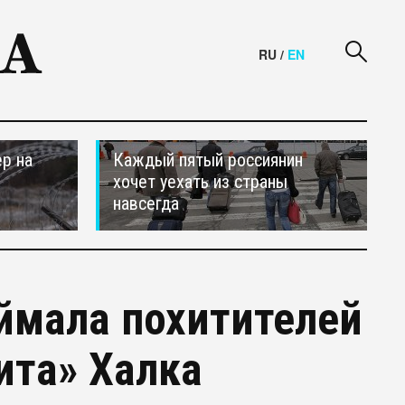
RU
/
EN
р на
Каждый пятый россиянин
хочет уехать из страны
навсегда
ймала похитителей
ита» Халка