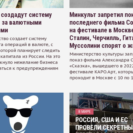
 создадут систему
Минкульт запретил по
я за валютными
последнего фильма С
ями
на фестивале в Москве
Сталин, Черчилль, Гит
тво создает систему
а операций в валюте, с
Муссолини спорят о ж
оторой планирует следить
Министерство культуры зап
капитала из России. На это
показ фильма Александра 
кнуло нежелание бизнеса
«Сказка», вышедшего в 2022
аться к предупреждениям
фестивале КАРО.Арт, котор
проходит в Москве с 10 по 
В МИРЕ
РОССИЯ, США И ЕС
ПРОВЕЛИ СЕКРЕТНЫ