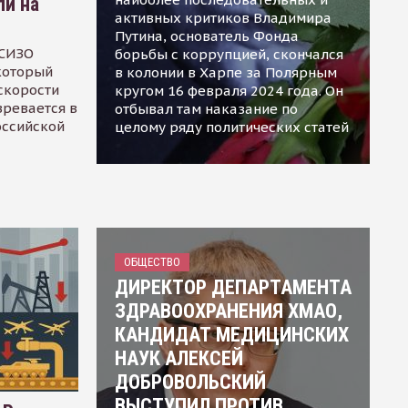
ли на
активных критиков Владимира
Путина, основатель Фонда
 СИЗО
борьбы с коррупцией, скончался
 который
в колонии в Харпе за Полярным
скорости
кругом 16 февраля 2024 года. Он
зревается в
отбывал там наказание по
оссийской
целому ряду политических статей
ОБЩЕСТВО
ДИРЕКТОР ДЕПАРТАМЕНТА
ЗДРАВООХРАНЕНИЯ ХМАО,
КАНДИДАТ МЕДИЦИНСКИХ
НАУК АЛЕКСЕЙ
ДОБРОВОЛЬСКИЙ
ВЫСТУПИЛ ПРОТИВ