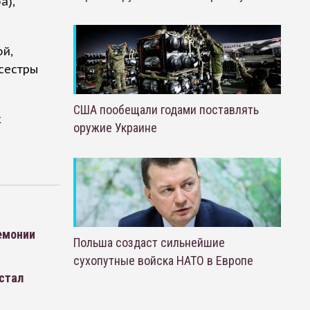
а),
й,
сестры
США пообещали годами поставлять
х
оружие Украине
емонии
Польша создаст сильнейшие
сухопутные войска НАТО в Европе
стал