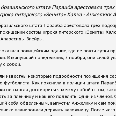
бразильского штата Параиба арестовала трех
грока питерского «Зенита» Халка - Анжелики
бразильского штата Параиба арестовала трех подо
 похищении сестры игрока питерского «Зенита» Халк
 Апаресиды Виейры.
оказала полицейским здание, где ее почти сутки п
ки. В минувший понедельник, 5 ноября, они силой у
 с собой.
али известны некоторые подробности похищения се
о футболиста. Как пояснили в полиции штата Параиб
ки не смогли договориться между собой о том, как
ть за пленницу и как его поделить. Один из членов 
ий себя обделенным, выпустил Анжелику и сам пок
упники планировали держать заложницу. После чего