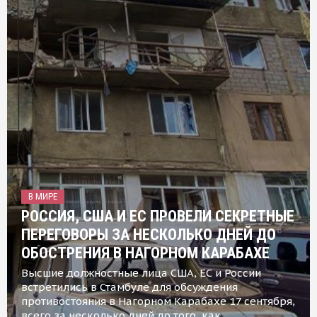
В МИРЕ
РОССИЯ, США И ЕС ПРОВЕЛИ СЕКРЕТНЫЕ
ПЕРЕГОВОРЫ ЗА НЕСКОЛЬКО ДНЕЙ ДО
ОБОСТРЕНИЯ В НАГОРНОМ КАРАБАХЕ
Высшие должностные лица США, ЕС и России
встретились в Стамбуле для обсуждения
противостояния в Нагорном Карабахе 17 сентября,
всего за несколько дней до того, как