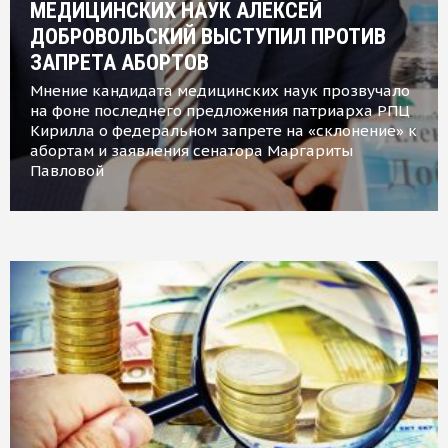
МЕДИЦИНСКИХ НАУК АЛЕКСЕЙ
ДОБРОВОЛЬСКИЙ ВЫСТУПИЛ ПРОТИВ
ЗАПРЕТА АБОРТОВ
Мнение кандидата медицинских наук прозвучало
на фоне последнего предложения патриарха РПЦ
Кирилла о федеральном запрете на «склонение» к
абортам и заявления сенатора Маргариты
Павловой