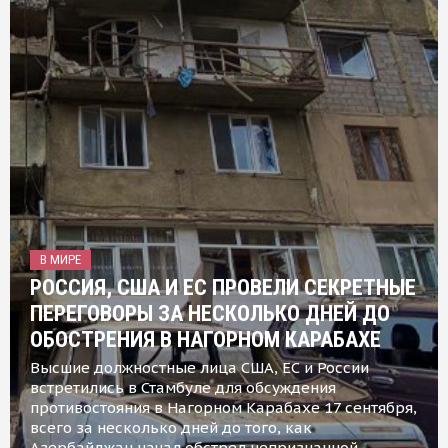
В МИРЕ
РОССИЯ, США И ЕС ПРОВЕЛИ СЕКРЕТНЫЕ
ПЕРЕГОВОРЫ ЗА НЕСКОЛЬКО ДНЕЙ ДО
ОБОСТРЕНИЯ В НАГОРНОМ КАРАБАХЕ
Высшие должностные лица США, ЕС и России
встретились в Стамбуле для обсуждения
противостояния в Нагорном Карабахе 17 сентября,
всего за несколько дней до того, как
Азербайджан начал обстрел непризнанной