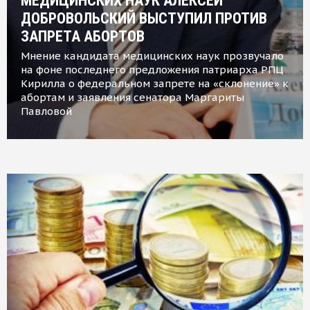
МЕДИЦИНСКИХ НАУК АЛЕКСЕЙ
ДОБРОВОЛЬСКИЙ ВЫСТУПИЛ ПРОТИВ
ЗАПРЕТА АБОРТОВ
Мнение кандидата медицинских наук прозвучало
на фоне последнего предложения патриарха РПЦ
Кирилла о федеральном запрете на «склонение» к
абортам и заявления сенатора Маргариты
Павловой