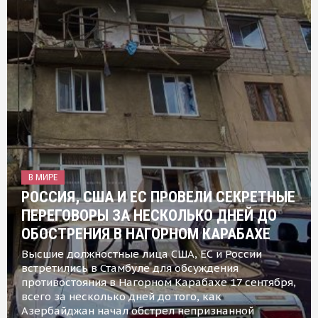
В МИРЕ
РОССИЯ, США И ЕС ПРОВЕЛИ СЕКРЕТНЫЕ
ПЕРЕГОВОРЫ ЗА НЕСКОЛЬКО ДНЕЙ ДО
ОБОСТРЕНИЯ В НАГОРНОМ КАРАБАХЕ
Высшие должностные лица США, ЕС и России
встретились в Стамбуле для обсуждения
противостояния в Нагорном Карабахе 17 сентября,
всего за несколько дней до того, как
Азербайджан начал обстрел непризнанной