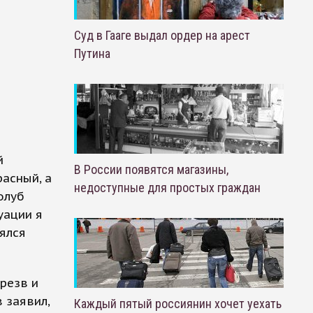
Суд в Гааге выдал ордер на арест
Путина
й
В России появятся магазины,
расный, а
недоступные для простых граждан
олуб
уации я
еялся
резв и
 заявил,
Каждый пятый россиянин хочет уехать