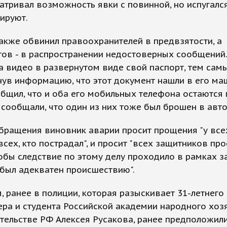
атривал возможность явки с повинной, но испугался
сируют.
акже обвинил правоохранителей в предвзятости, а
ов - в распространении недостоверных сообщений. 
а видео в развернутом виде свой паспорт, тем сам
ув информацию, что этот документ нашли в его маш
бщил, что и оба его мобильных телефона остаются 
сообщали, что один из них тоже был брошен в авт
бращения виновник аварии просит прощения "у всех
всех, кто пострадал", и просит "всех защитников пр
тобы следствие по этому делу проходило в рамках з
был адекватен происшествию".
 ранее в полиции, которая разыскивает 31-летнего
ра и студента Российской академии народного хоз
тельстве РФ Алексея Русакова, ранее предположили