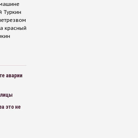
 машине
й Туркин
 нетрезвом
на красный
ркин
те аварии
олицы
а это не