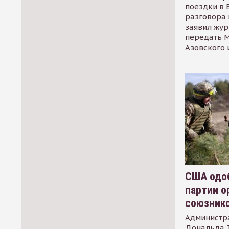
поездки в 
разговора 
заявил жур
передать М
Азовского 
США одоб
партии о
союзник
Администр
Дональда 