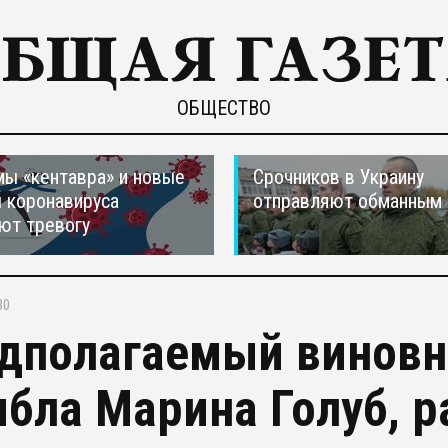
ОБЩЕСТВО
ы «кентавра» и новые
Срочников в Украину
 коронавируса
отправляют обманным 
ют тревогу
30
дполагаемый виновн
ибла Марина Голуб, р