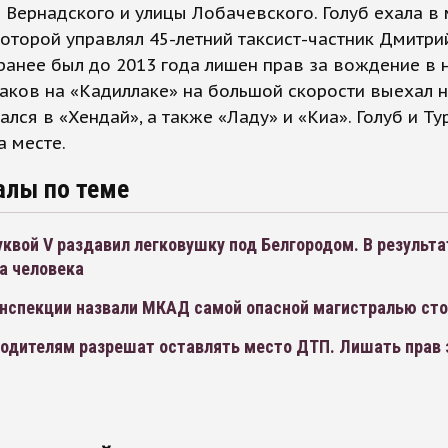
 Вернадского и улицы Лобачевского. Голуб ехала в
которой управлял 45-летний таксист-частник Дмитри
ранее был до 2013 года лишен прав за вождение в
саков на «Кадиллаке» на большой скорости выехал 
зался в «Хендай», а также «Ладу» и «Киа». Голуб и Ту
а месте.
алы по теме
квой V раздавил легковушку под Белгородом. В результа
а человека
инспекции назвали МКАД самой опасной магистралью ст
одителям разрешат оставлять место ДТП. Лишать прав з