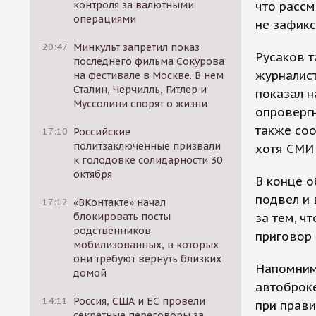
контроля за валютными
что рассм
операциями
не зафик
20:47
Минкульт запретил показ
Русаков т
последнего фильма Сокурова
журналист
на фестивале в Москве. В нем
Сталин, Черчилль, Гитлер и
показал н
Муссолини спорят о жизни
опровергн
также соо
17:10
Российские
политзаключенные призвали
хотя СМИ 
к голодовке солидарности 30
октября
В конце о
подвел и 
17:12
«ВКонтакте» начал
блокировать посты
за тем, ч
родственников
приговор 
мобилизованных, в которых
они требуют вернуть близких
Напомним,
домой
автоброке
14:11
Россия, США и ЕС провели
при прави
секретные переговоры за