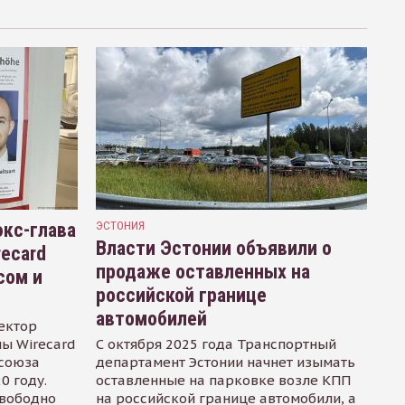
кс-глава
ЭСТОНИЯ
Власти Эстонии объявили о
recard
продаже оставленных на
сом и
российской границе
автомобилей
ектор
ы Wirecard
С октября 2025 года Транспортный
осоюза
департамент Эстонии начнет изымать
0 году.
оставленные на парковке возле КПП
свободно
на российской границе автомобили, а