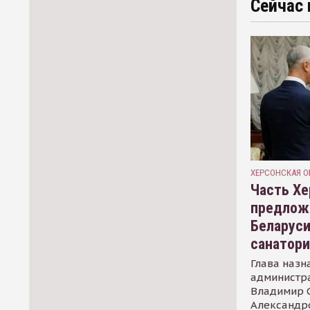
Сейчас 
ХЕРСОНСКАЯ О
Часть Хе
предлож
Беларуси
санатор
Глава назн
администр
Владимир С
Александр