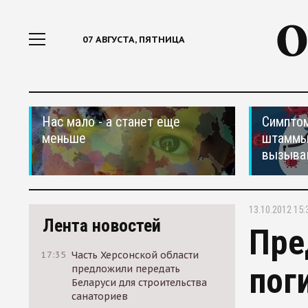
07 АВГУСТА, ПЯТНИЦА
Нас мало - а станет еще
Симптом
меньше
штаммы
вызыва
13.10.2012 15:
Лента новостей
Пре
17:35
Часть Херсонской области
пог
предложили передать
Беларуси для строительства
санаториев