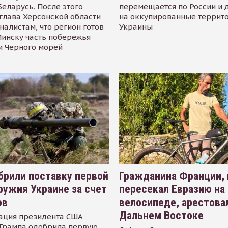
Беларусь. После этого
перемещается по России и 
глава Херсонской области
на оккупированные террит
налистам, что регион готов
Украины
инску часть побережья
и Черного морей
рили поставку первой
Гражданина Франции,
ружия Украине за счет
пересекал Евразию на
ов
велосипеде, арестова
Дальнем Востоке
ация президента США
Трампа одобрила первую