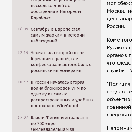
мог сбежа
несколько дней до
Москвы на
обострения в Нагорном
Карабахе
день авар
России.
16:09
Сентябрь в Европе стал
самым жарким в истории
Коме того
наблюдений
Русакова 
12:39
Чехия стала второй после
органов п
Германии страной, где
что следс
конфисковали автомобиль с
службы Г
российскими номерами
18:32
В России началась вторая
"Полиция 
волна блокировок VPN по
предложен
одному из самых
объективн
распространенных и удобных
протоколов WireGuard
повинной 
следоват
17:07
Власти Финляндии заплатят
по 750 евро
Напомним,
землевладельцам за