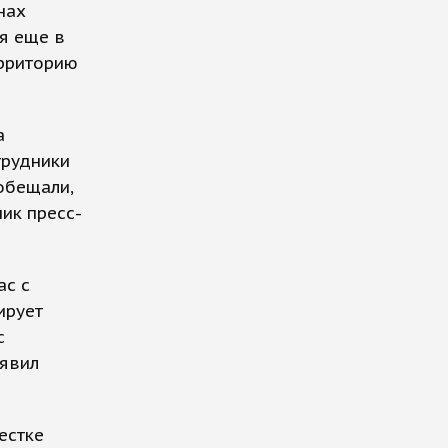
нах
я еще в
ерриторию
а
трудники
обещали,
ик пресс-
ac с
ирует
с
аявил
естке