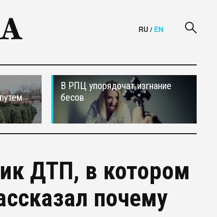
RU
/
EN
В РПЦ упорядочат изгнание
путем
бесов
ик ДТП, в котором
ассказал почему