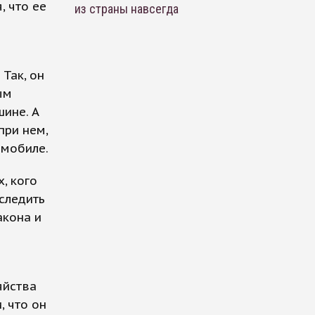
, что ее
из страны навсегда
Так, он
ым
ине. А
при нем,
омобиле.
, кого
оследить
акона и
яйства
, что он