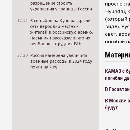
разрешение строить
проспекта
укрепления у границы России
Hyundai, 
(который 
12:53
В сентябре на Кубе раскрыли
виде). Ру
сеть вербовки местных
жителей в российскую армию.
свет, вре
Наемники рассказали, что их
погибли н
вербовал сотрудник РАН
Матери
22:20
Россия намерена увеличить
военные расходы в 2024 году
почти на 70%
КАМАЗ с бу
погибли дв
В Госавто
В Москве в
будут