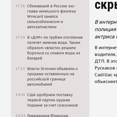
скр
17:26
Сбежавший в Россию экс-
глава немецкого финтеха
Wirecard занялся
В интерн
сельхозбизнесом и
автозапчастями
полиция 
актриса 
17:16
В «ДНР» по трубам отопления
потечет зеленая вода. Таким
В интерне
образом «власти» решили
бороться со сливом воды из
водителя,
батарей
ДТП. В эт
Рускаков 
17:13
Власти Эстонии объявили о
продаже оставленных на
Cadillac 
российской границе
объясняет
автомобилей
14:30
США одобрили поставку
первой партии оружия
Украине за счет союзников
14:24
Гражданина Франции,