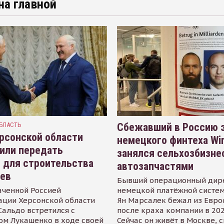
на главной
БЛАСТЬ
Сбежавший в Россию э
рсонской области
немецкого финтеха Wi
или передать
занялся сельхозбизне
 для строительства
автозапчастями
иев
Бывший операционный дир
аченной Россией
немецкой платёжной систем
ации Херсонской области
Ян Марсалек бежал из Евр
альдо встретился с
после краха компании в 202
ом Лукашенко в ходе своей
Сейчас он живёт в Москве, 