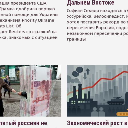
Дальнем Востоке
ация президента США
Трампа одобрила первую
Софиан Сехили находится в
енной помощи для Украины
Уссурийска. Велосипедист,
еханизма Priority Ukraine
хотел поставить рекорд по 
s List. Об
пересечения Евразии, подо
ает Reuters со ссылкой на
незаконном пересечении р
ика, знакомых с ситуацией
границы
пятый россиян не
Экономический рост в