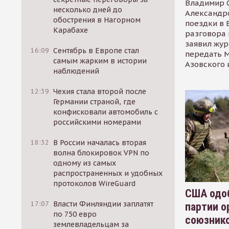
Владимир С
несколько дней до
Александр
обострения в Нагорном
поездки в 
Карабахе
разговора 
заявил жур
16:09
Сентябрь в Европе стал
передать М
самым жарким в истории
Азовского 
наблюдений
12:39
Чехия стала второй после
Германии страной, где
конфисковали автомобиль с
российскими номерами
18:32
В России началась вторая
волна блокировок VPN по
одному из самых
распространенных и удобных
протоколов WireGuard
США одоб
17:07
Власти Финляндии заплатят
партии о
по 750 евро
союзник
землевладельцам за