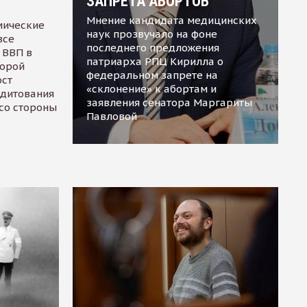
ЗАПРЕТА АБОРТОВ
Мнение кандидата медицинских
мические
наук прозвучало на фоне
все
последнего предложения
 ВВП в
патриарха РПЦ Кирилла о
торой
федеральном запрете на
ост
«склонение» к абортам и
едитования
заявления сенатора Маргариты
 со стороны
Павловой