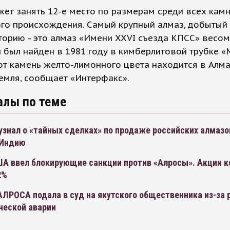
ет занять 12-е место по размерам среди всех кам
го происхождения. Самый крупный алмаз, добытый 
торию - это алмаз «Имени XXVI съезда КПСС» весом
н был найден в 1981 году в кимберлитовой трубке «
от камень желто-лимонного цвета находится в Алм
емля, сообщает «Интерфакс».
алы по теме
узнал о «тайных сделках» по продаже российских алмазо
 Индию
А ввел блокирующие санкции против «Алросы». Акции 
2%
ЛРОСА подала в суд на якутского общественника из-за 
ческой аварии