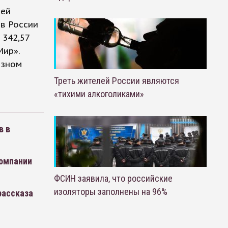
ней
в России
 342,57
Мир».
азном
Треть жителей России являются
«тихими алкоголиками»
в в
компании
ФСИН заявила, что российские
изоляторы заполнены на 96%
рассказа