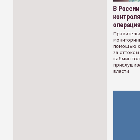
В России
контрол
операци
Правительс
мониторинг
помощью к
за оттоком 
кабмин тол
прислушив
власти