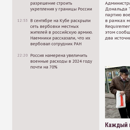
Администр
разрешение строить
Дональда 
укрепления у границы России
партию во
в рамках м
12:53
В сентябре на Кубе раскрыли
Requirement
сеть вербовки местных
этом сообщ
жителей в российскую армию.
два источн
Наемники рассказали, что их
вербовал сотрудник РАН
22:20
Россия намерена увеличить
военные расходы в 2024 году
почти на 70%
Каждый 