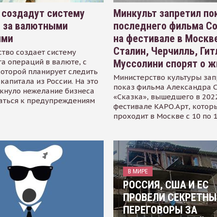
 создадут систему
Минкульт запретил по
я за валютными
последнего фильма С
ями
на фестивале в Москве
Сталин, Черчилль, Гит
тво создает систему
а операций в валюте, с
Муссолини спорят о ж
оторой планирует следить
Министерство культуры зап
капитала из России. На это
показ фильма Александра 
кнуло нежелание бизнеса
«Сказка», вышедшего в 2022
аться к предупреждениям
фестивале КАРО.Арт, котор
проходит в Москве с 10 по 
В МИРЕ
РОССИЯ, США И ЕС
ПРОВЕЛИ СЕКРЕТНЫ
ПЕРЕГОВОРЫ ЗА