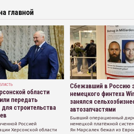
на главной
БЛАСТЬ
Сбежавший в Россию э
рсонской области
немецкого финтеха Wi
или передать
занялся сельхозбизне
 для строительства
автозапчастями
иев
Бывший операционный дир
аченной Россией
немецкой платёжной систем
ации Херсонской области
Ян Марсалек бежал из Евр