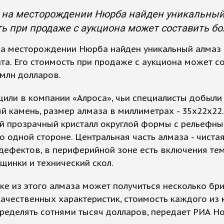
 на месторождении Нюрба найден уникальный а
ь при продаже с аукциона может составить бо
 на месторождении Нюрба найден уникальный алмаз
ата. Его стоимость при продаже с аукциона может с
 млн долларов.
или в компании «Алроса», чьи специалисты добыли
й камень, размер алмаза в миллиметрах - 35х22х22.
й прозрачный кристалл округлой формы с рельефн
о одной стороне. Центральная часть алмаза - чистая
дефектов, в периферийной зоне есть включения те
ещинки и технический скол.
ке из этого алмаза может получиться несколько бр
ачественных характеристик, стоимость каждого из
еделять сотнями тысяч долларов, передает РИА Но