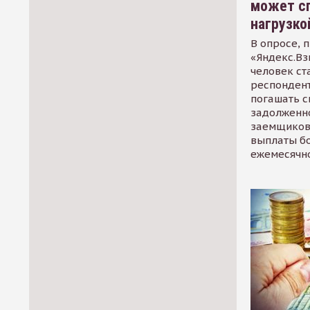
может сп
нагрузко
В опросе, 
«Яндекс.Вз
человек ст
респондент
погашать 
задолженно
заемщиков
выплаты б
ежемесячн