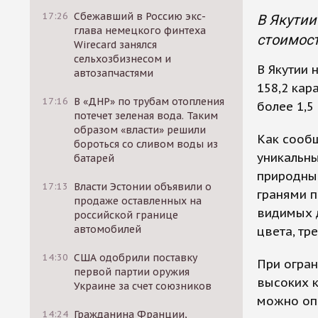
17:26
Сбежавший в Россию экс-
В Якутии
глава немецкого финтеха
стоимост
Wirecard занялся
сельхозбизнесом и
В Якутии
автозапчастями
158,2 кар
17:16
В «ДНР» по трубам отопления
более 1,5
потечет зеленая вода. Таким
образом «власти» решили
Как сообщ
бороться со сливом воды из
уникальны
батарей
природны
17:13
Власти Эстонии объявили о
гранями п
продаже оставленных на
видимых 
российской границе
автомобилей
цвета, тр
14:30
США одобрили поставку
При огран
первой партии оружия
высоких к
Украине за счет союзников
можно опр
14:24
Гражданина Франции,