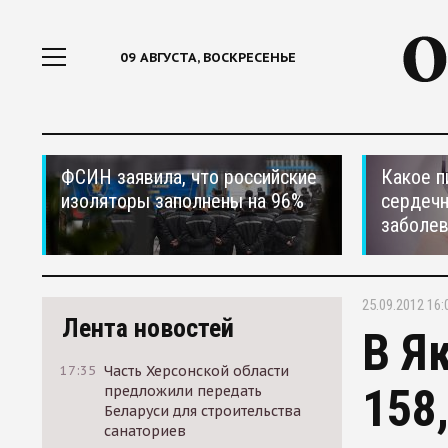
09 АВГУСТА, ВОСКРЕСЕНЬЕ
ФСИН заявила, что российские
Какое п
изоляторы заполнены на 96%
сердеч
заболе
25.09.2012 16:
Лента новостей
В Я
17:35
Часть Херсонской области
158
предложили передать
Беларуси для строительства
санаториев