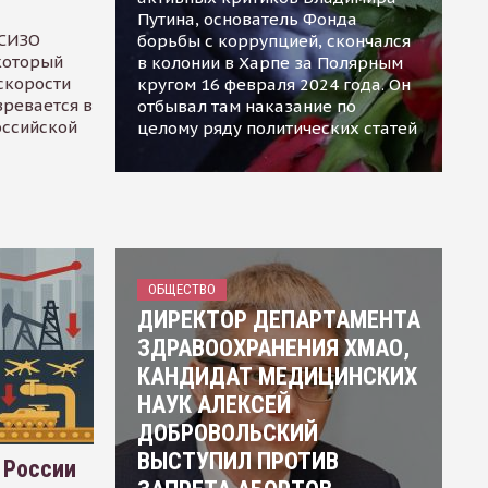
Путина, основатель Фонда
 СИЗО
борьбы с коррупцией, скончался
 который
в колонии в Харпе за Полярным
скорости
кругом 16 февраля 2024 года. Он
зревается в
отбывал там наказание по
оссийской
целому ряду политических статей
ОБЩЕСТВО
ДИРЕКТОР ДЕПАРТАМЕНТА
ЗДРАВООХРАНЕНИЯ ХМАО,
КАНДИДАТ МЕДИЦИНСКИХ
НАУК АЛЕКСЕЙ
ДОБРОВОЛЬСКИЙ
ВЫСТУПИЛ ПРОТИВ
 России