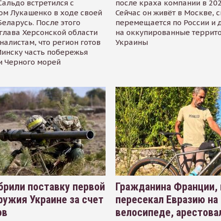
альдо встретился с
после краха компании в 202
ом Лукашенко в ходе своей
Сейчас он живёт в Москве, 
Беларусь. После этого
перемещается по России и 
глава Херсонской области
на оккупированные террит
налистам, что регион готов
Украины
инску часть побережья
и Черного морей
рили поставку первой
Гражданина Франции,
ружия Украине за счет
пересекал Евразию на
ов
велосипеде, арестова