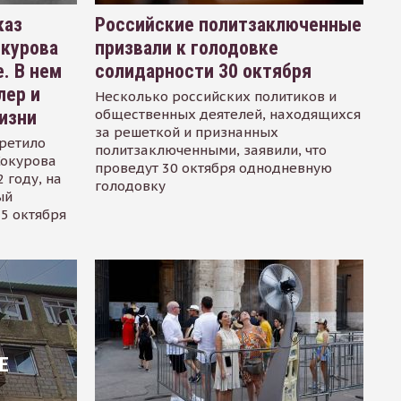
каз
Российские политзаключенные
окурова
призвали к голодовке
. В нем
солидарности 30 октября
лер и
Несколько российских политиков и
общественных деятелей, находящихся
изни
за решеткой и признанных
ретило
политзаключенными, заявили, что
Сокурова
проведут 30 октября однодневную
 году, на
голодовку
ый
15 октября
Е