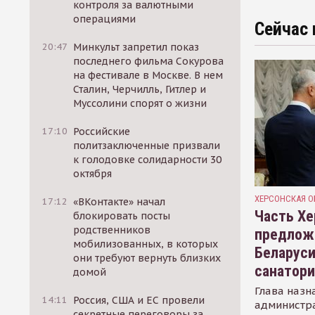
контроля за валютными
операциями
Сейчас 
20:47
Минкульт запретил показ
последнего фильма Сокурова
на фестивале в Москве. В нем
Сталин, Черчилль, Гитлер и
Муссолини спорят о жизни
17:10
Российские
политзаключенные призвали
к голодовке солидарности 30
октября
ХЕРСОНСКАЯ О
17:12
«ВКонтакте» начал
Часть Хе
блокировать посты
родственников
предлож
мобилизованных, в которых
Беларуси
они требуют вернуть близких
санатор
домой
Глава назн
14:11
Россия, США и ЕС провели
администр
секретные переговоры за