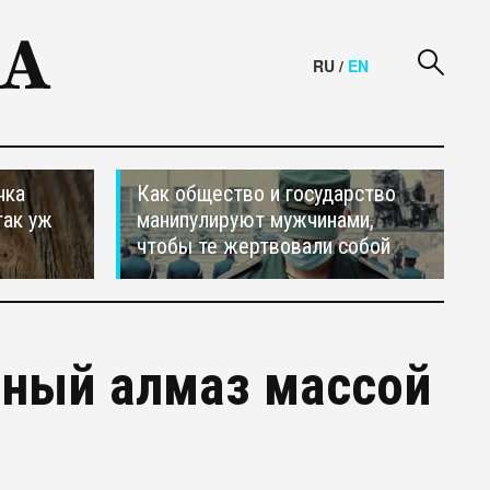
RU
/
EN
чка
Как общество и государство
так уж
манипулируют мужчинами,
чтобы те жертвовали собой
ьный алмаз массой