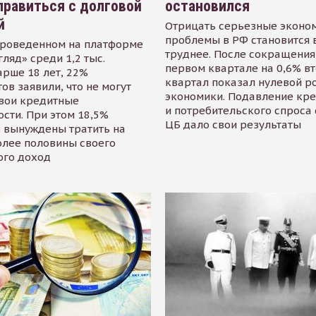
равиться с долговой
остановился
й
Отрицать серьезные эконо
проблемы в РФ становится 
проведенном на платформе
труднее. После сокращения
гляд» среди 1,2 тыс.
первом квартале на 0,6% в
арше 18 лет, 22%
квартал показал нулевой р
ов заявили, что не могут
экономики. Подавление кр
свои кредитные
и потребительского спроса
сти. При этом 18,5%
ЦБ дало свои результаты
 вынуждены тратить на
олее половины своего
ого доход