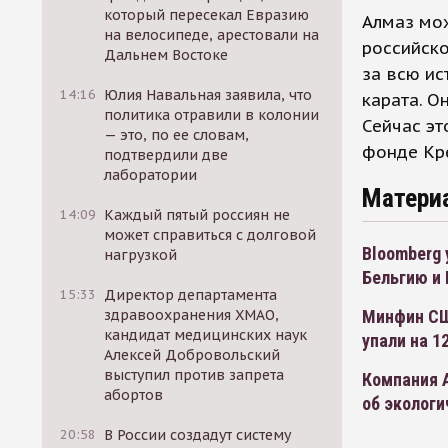
который пересекал Евразию
Алмаз мож
на велосипеде, арестовали на
российско
Дальнем Востоке
за всю ис
14:16
Юлия Навальная заявила, что
карата. О
политика отравили в колонии
Сейчас эт
— это, по ее словам,
фонде Кр
подтвердили две
лаборатории
Матери
14:09
Каждый пятый россиян не
может справиться с долговой
Bloomberg 
нагрузкой
Бельгию и
15:33
Директор департамента
здравоохранения ХМАО,
Минфин СШ
кандидат медицинских наук
упали на 1
Алексей Добровольский
выступил против запрета
Компания А
абортов
об экологи
20:58
В России создадут систему