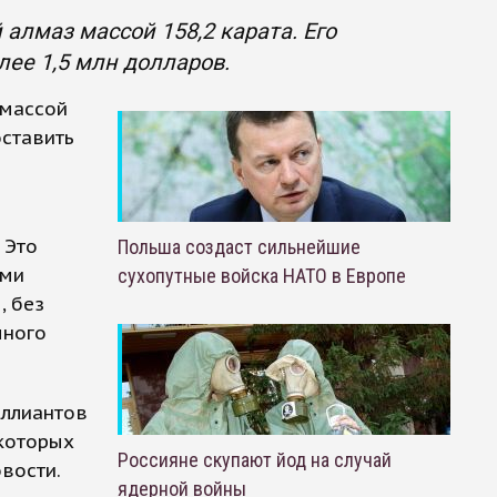
лмаз массой 158,2 карата. Его
лее 1,5 млн долларов.
 массой
оставить
 Это
Польша создаст сильнейшие
ыми
сухопутные войска НАТО в Европе
, без
много
иллиантов
 которых
Россияне скупают йод на случай
вости.
ядерной войны