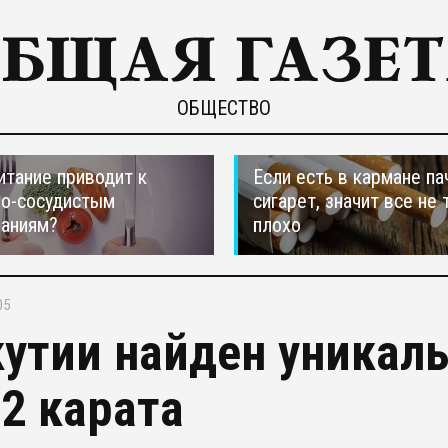
ОБЩЕСТВО
итание приводит к
Если есть в кармане па
но-сосудистым
сигарет, значит все не 
ваниям?
плохо
05
кутии найден уникал
,2 карата