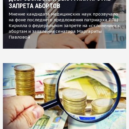
ЗАПРЕТА АБОРТОВ
Мнение кандидата медицинских наук прозвучало
на фоне последнего предложения патриарха РПЦ
Кирилла о федеральном запрете на «склонение» к
абортам и заявления сенатора Маргариты
Павловой