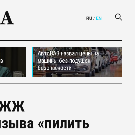
RU
/
EN
АвтоВАЗ назвал цены на
ив
машины без подушек
безопасности
в ЖЖ
изыва «пилить