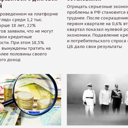
й
Отрицать серьезные эконо
проблемы в РФ становится 
проведенном на платформе
труднее. После сокращения
гляд» среди 1,2 тыс.
первом квартале на 0,6% в
арше 18 лет, 22%
квартал показал нулевой р
ов заявили, что не могут
экономики. Подавление кр
свои кредитные
и потребительского спроса
сти. При этом 18,5%
ЦБ дало свои результаты
 вынуждены тратить на
олее половины своего
ого доход