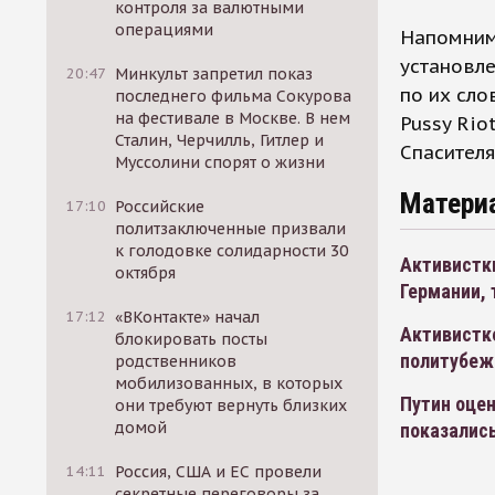
контроля за валютными
операциями
Напомним,
установле
20:47
Минкульт запретил показ
по их сло
последнего фильма Сокурова
на фестивале в Москве. В нем
Pussy Rio
Сталин, Черчилль, Гитлер и
Спасителя
Муссолини спорят о жизни
Матери
17:10
Российские
политзаключенные призвали
к голодовке солидарности 30
Активистк
октября
Германии, 
17:12
«ВКонтакте» начал
Активистке
блокировать посты
политубеж
родственников
мобилизованных, в которых
Путин оцен
они требуют вернуть близких
домой
показались
14:11
Россия, США и ЕС провели
секретные переговоры за