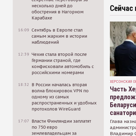
несколько дней до
Сейчас 
обострения в Нагорном
Карабахе
16:09
Сентябрь в Европе стал
самым жарким в истории
наблюдений
12:39
Чехия стала второй после
Германии страной, где
конфисковали автомобиль с
российскими номерами
ХЕРСОНСКАЯ О
18:32
В России началась вторая
Часть Хе
волна блокировок VPN по
предлож
одному из самых
распространенных и удобных
Беларуси
протоколов WireGuard
санатор
Глава назн
17:07
Власти Финляндии заплатят
администр
по 750 евро
Владимир С
землевладельцам за