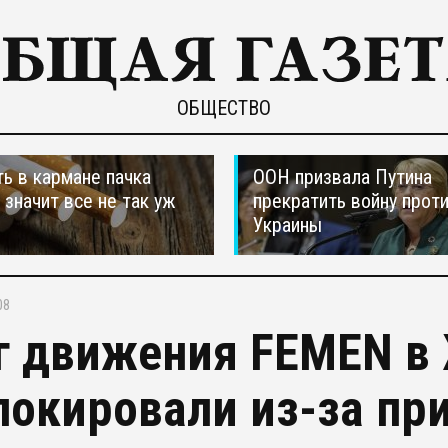
ОБЩЕСТВО
ть в кармане пачка
ООН призвала Путина
, значит все не так уж
прекратить войну прот
Украины
08
г движения FEMEN 
локировали из-за пр