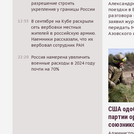
Александр
разрешение строить
поездки в 
укрепления у границы России
разговора 
заявил жур
12:53
В сентябре на Кубе раскрыли
передать М
сеть вербовки местных
Азовского 
жителей в российскую армию.
Наемники рассказали, что их
вербовал сотрудник РАН
22:20
Россия намерена увеличить
военные расходы в 2024 году
почти на 70%
США одоб
партии о
союзник
Администр