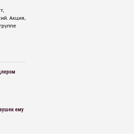
т,
ий. Акция,
группе
цлером
евушек ему