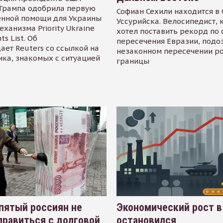
Трампа одобрила первую
Софиан Сехили находится в
енной помощи для Украины
Уссурийска. Велосипедист,
еханизма Priority Ukraine
хотел поставить рекорд по 
s List. Об
пересечения Евразии, подо
ает Reuters со ссылкой на
незаконном пересечении р
ика, знакомых с ситуацией
границы
пятый россиян не
Экономический рост в
равиться с долговой
остановился