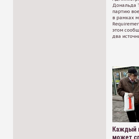
Дональда 
партию во
в рамках м
Requirement
этом сообщ
два источн
Каждый 
может сп