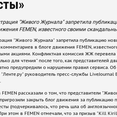
сты»
трация "Живого Журнала" запретила публикац
вижения FEMEN, известного своими скандальн
рация "Живого Журнала" запретила публикацию но
 комментариев в блоге движения FEMEN, известног
ными акциями. Конфликтная комиссия ЖЖ перевела 
лько для чтения" после того, как представителей д
тно предупредили о нарушении правил сервиса. Об
"Ленте.ру" руководитель пресс-службы LiveJournal 
.
а FEMEN рассказали о том, что представители "Живо
пригрозили закрыть блог движения за публикацию 
есты (подчеркивалось, что речь шла об англоязычно
При этом в FEMEN отмечали, что за призыв "Kill Kirill