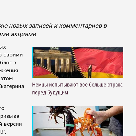
ию новых записей и комментариев в
ыми акциями.
вых
о своими
блог в
вижения
 этом
Немцы испытывают все больше страха
Екатерина
перед будущим
го
призыва
й версии
!",