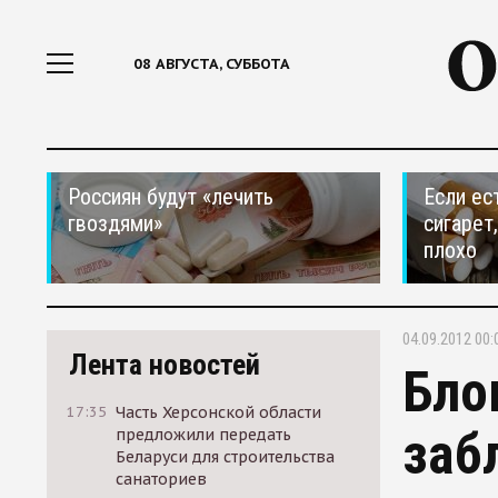
08 АВГУСТА, СУББОТА
Россиян будут «лечить
Если ес
гвоздями»
сигарет
плохо
04.09.2012 00:
Лента новостей
Бло
17:35
Часть Херсонской области
заб
предложили передать
Беларуси для строительства
санаториев