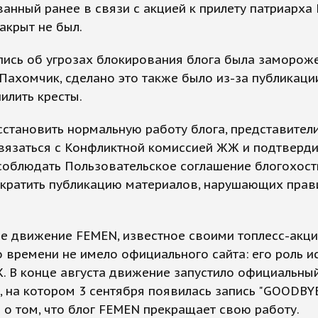
анный ранее в связи с акцией к прилету патриарха 
акрыт не был.
ись об угрозах блокирования блога была замороже
Пахомчик, сделано это также было из-за публикаци
илить кресты.
становить нормальную работу блога, представител
вязаться с Конфликтной комиссией ЖЖ и подтверди
соблюдать Пользовательское соглашение блогохости
екратить публикацию материалов, нарушающих прав
е движение FEMEN, известное своими топлесс-акци
 времени не имело официального сайта: его роль и
. В конце августа движение запустило официальны
, на котором 3 сентября появилась запись "GOODBYE 
 о том, что блог FEMEN прекращает свою работу.