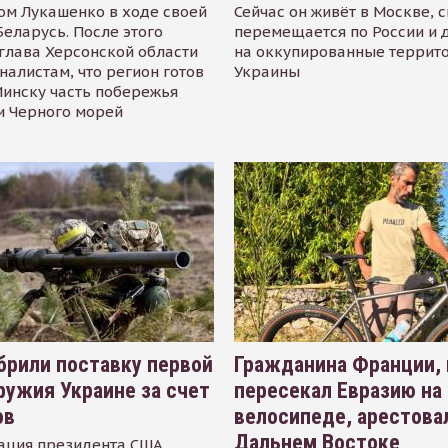
ом Лукашенко в ходе своей
Сейчас он живёт в Москве, 
Беларусь. После этого
перемещается по России и 
глава Херсонской области
на оккупированные террит
налистам, что регион готов
Украины
инску часть побережья
и Черного морей
рили поставку первой
Гражданина Франции,
ружия Украине за счет
пересекал Евразию на
ов
велосипеде, арестова
Дальнем Востоке
ация президента США