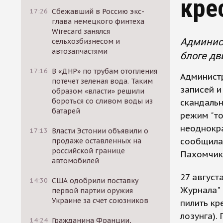
кре
17:26
Сбежавший в Россию экс-
глава немецкого финтеха
Wirecard занялся
Админис
сельхозбизнесом и
автозапчастями
блоге д
17:16
В «ДНР» по трубам отопления
Админист
потечет зеленая вода. Таким
записей и
образом «власти» решили
бороться со сливом воды из
скандаль
батарей
режим "то
неоднокра
17:13
Власти Эстонии объявили о
сообщила 
продаже оставленных на
российской границе
Пахомчик
автомобилей
27 август
14:30
США одобрили поставку
Журнала" 
первой партии оружия
Украине за счет союзников
пилить кр
лозунга). 
14:24
Гражданина Франции,