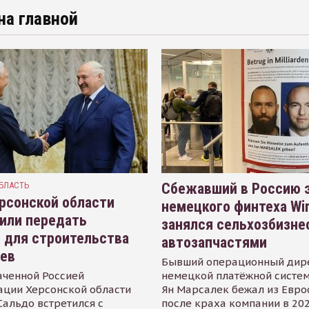
на главной
БЛАСТЬ
Сбежавший в Россию э
рсонской области
немецкого финтеха Wi
или передать
занялся сельхозбизне
 для строительства
автозапчастями
иев
Бывший операционный дир
аченной Россией
немецкой платёжной систем
ации Херсонской области
Ян Марсалек бежал из Евр
альдо встретился с
после краха компании в 202