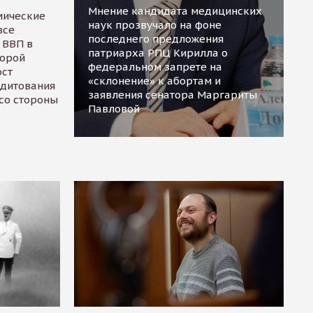
Мнение кандидата медицинских
мические
наук прозвучало на фоне
все
последнего предложения
 ВВП в
патриарха РПЦ Кирилла о
торой
федеральном запрете на
ост
«склонение» к абортам и
едитования
заявления сенатора Маргариты
 со стороны
Павловой