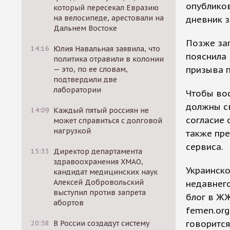
опубликов
который пересекал Евразию
на велосипеде, арестовали на
дневник з
Дальнем Востоке
Позже зап
14:16
Юлия Навальная заявила, что
пояснила 
политика отравили в колонии
призыва п
— это, по ее словам,
подтвердили две
лаборатории
Чтобы вос
должны с
14:09
Каждый пятый россиян не
согласие 
может справиться с долговой
нагрузкой
также пр
сервиса.
15:33
Директор департамента
здравоохранения ХМАО,
Украинско
кандидат медицинских наук
Алексей Добровольский
недавнего
выступил против запрета
блог в ЖЖ
абортов
femen.org
говорится
20:58
В России создадут систему