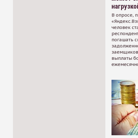
нагрузко
В опросе, 
«Яндекс.Вз
человек ст
респондент
погашать 
задолженно
заемщиков
выплаты б
ежемесячн