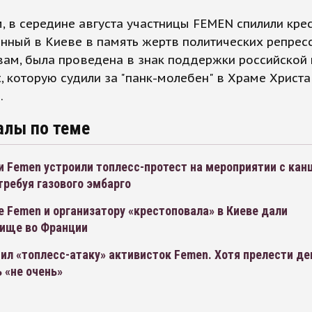
 в середине августа участницы FEMEN спилили крес
нный в Киеве в память жертв политических репресс
вам, была проведена в знак поддержки российской 
t, которую судили за "панк-молебен" в Храме Христа
.
алы по теме
и Femen устроили топлесс-протест на мероприятии с кан
требуя газового эмбарго
 Femen и организатору «крестоповала» в Киеве дали
ище во Франции
ил «топлесс-атаку» активисток Femen. Хотя прелести д
 «не очень»