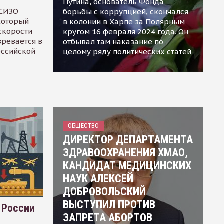
Путина, основатель Фонда
 СИЗО
борьбы с коррупцией, скончался
 который
в колонии в Харпе за Полярным
скорости
кругом 16 февраля 2024 года. Он
зревается в
отбывал там наказание по
оссийской
целому ряду политических статей
ОБЩЕСТВО
ДИРЕКТОР ДЕПАРТАМЕНТА
ЗДРАВООХРАНЕНИЯ ХМАО,
КАНДИДАТ МЕДИЦИНСКИХ
НАУК АЛЕКСЕЙ
ДОБРОВОЛЬСКИЙ
ВЫСТУПИЛ ПРОТИВ
 России
ЗАПРЕТА АБОРТОВ