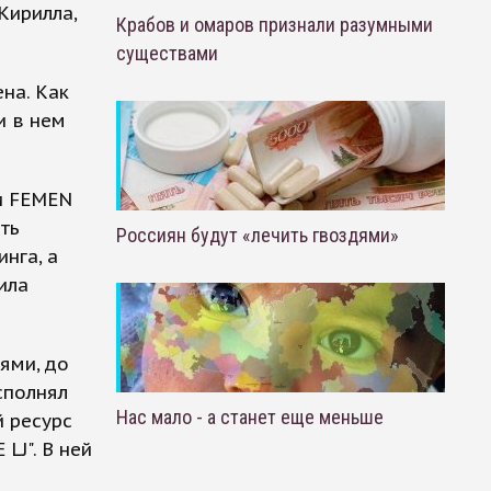
Кирилла,
Крабов и омаров признали разумными
существами
на. Как
и в нем
и FEMEN
ть
Россиян будут «лечить гвоздями»
нга, а
ила
ями, до
сполнял
Нас мало - а станет еще меньше
й ресурс
LJ". В ней