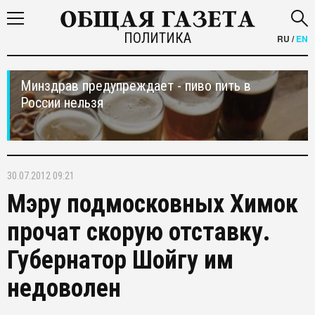
ПОЛИТИКА
RU
/
EN
Минздрав предупреждает - пиво пить в
России нельзя
30.07.2012 09:21
Мэру подмосковных Химок
прочат скорую отставку.
Губернатор Шойгу им
недоволен