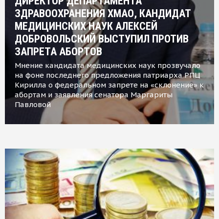
ДИРЕКТОР ДЕПАРТАМЕНТА
ЗДРАВООХРАНЕНИЯ ХМАО, КАНДИДАТ
МЕДИЦИНСКИХ НАУК АЛЕКСЕЙ
ДОБРОВОЛЬСКИЙ ВЫСТУПИЛ ПРОТИВ
ЗАПРЕТА АБОРТОВ
Мнение кандидата медицинских наук прозвучало
на фоне последнего предложения патриарха РПЦ
Кирилла о федеральном запрете на «склонение» к
абортам и заявления сенатора Маргариты
Павловой