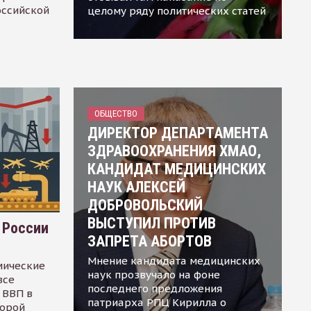
оссийской
целому ряду политических статей
ОБЩЕСТВО
ДИРЕКТОР ДЕПАРТАМЕНТА
ЗДРАВООХРАНЕНИЯ ХМАО,
КАНДИДАТ МЕДИЦИНСКИХ
НАУК АЛЕКСЕЙ
ДОБРОВОЛЬСКИЙ
ВЫСТУПИЛ ПРОТИВ
 России
ЗАПРЕТА АБОРТОВ
Мнение кандидата медицинских
мические
наук прозвучало на фоне
все
последнего предложения
 ВВП в
патриарха РПЦ Кирилла о
торой