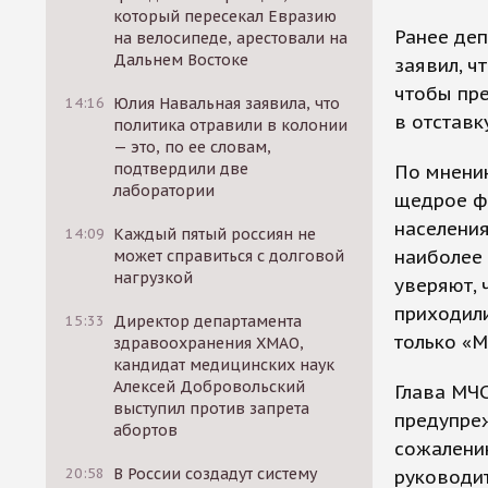
который пересекал Евразию
Ранее деп
на велосипеде, арестовали на
Дальнем Востоке
заявил, ч
чтобы пре
14:16
Юлия Навальная заявила, что
в отставк
политика отравили в колонии
— это, по ее словам,
подтвердили две
По мнению
лаборатории
щедрое ф
населения
14:09
Каждый пятый россиян не
наиболее
может справиться с долговой
нагрузкой
уверяют, 
приходили
15:33
Директор департамента
только «
здравоохранения ХМАО,
кандидат медицинских наук
Алексей Добровольский
Глава МЧС
выступил против запрета
предупреж
абортов
сожалению
20:58
В России создадут систему
руководи