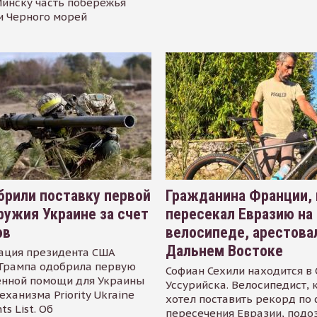
инску часть побережья
и Черного морей
рили поставку первой
Гражданина Франции,
ружия Украине за счет
пересекал Евразию на
ов
велосипеде, арестова
Дальнем Востоке
ация президента США
Трампа одобрила первую
Софиан Сехили находится в
енной помощи для Украины
Уссурийска. Велосипедист,
еханизма Priority Ukraine
хотел поставить рекорд по 
s List. Об
пересечения Евразии, подо