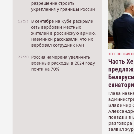
разрешение строить
укрепления у границы России
12:53
В сентябре на Кубе раскрыли
сеть вербовки местных
жителей в российскую армию.
Наемники рассказали, что их
вербовал сотрудник РАН
ХЕРСОНСКАЯ О
22:20
Россия намерена увеличить
Часть Хе
военные расходы в 2024 году
предлож
почти на 70%
Беларуси
санатор
Глава назн
администр
Владимир С
Александр
поездки в 
разговора 
заявил жур