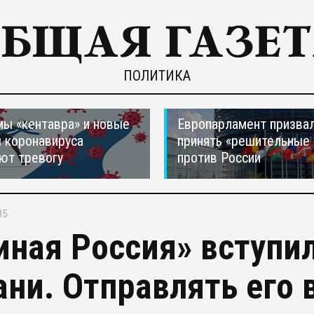
ПОЛИТИКА
ы «кентавра» и новые
Европарламент призва
 коронавируса
принять «решительные
ют тревогу
против России
35
иная Россия» вступил
ани. Отправлять его в