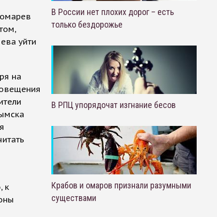
В России нет плохих дорог – есть
номарев
только бездорожье
том,
ева уйти
ря на
повещения
ители
В РПЦ упорядочат изгнание бесов
рымска
я
читать
Крабов и омаров признали разумными
 к
существами
роны