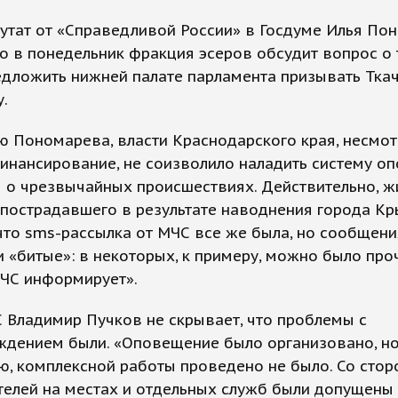
утат от «Справедливой России» в Госдуме Илья По
то в понедельник фракция эсеров обсудит вопрос о 
дложить нижней палате парламента призывать Ткач
у.
 Пономарева, власти Краснодарского края, несмот
инансирование, не соизволило наладить систему о
 о чрезвычайных происшествиях. Действительно, ж
 пострадавшего в результате наводнения города К
что sms-рассылка от МЧС все же была, но сообщени
 «битые»: в некоторых, к примеру, можно было про
МЧС информирует».
 Владимир Пучков не скрывает, что проблемы с
дением были. «Оповещение было организовано, но,
, комплексной работы проведено не было. Со сто
телей на местах и отдельных служб были допущены