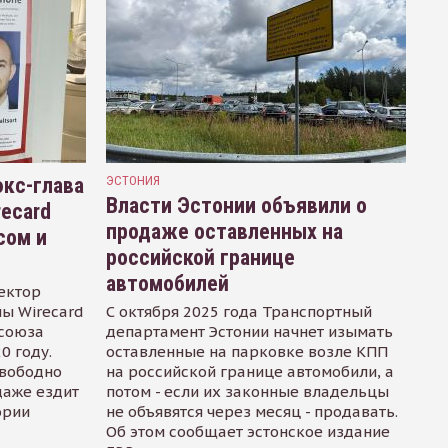
кс-глава
ЭСТОНИЯ
Власти Эстонии объявили о
recard
продаже оставленных на
сом и
российской границе
автомобилей
ектор
ы Wirecard
С октября 2025 года Транспортный
осоюза
департамент Эстонии начнет изымать
0 году.
оставленные на парковке возле КПП
свободно
на российской границе автомобили, а
даже ездит
потом - если их законные владельцы
ории
не объявятся через месяц - продавать.
Об этом сообщает эстонское издание