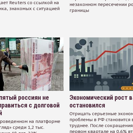
ает Reuters со ссылкой на
незаконном пересечении р
ика, знакомых с ситуацией
границы
пятый россиян не
Экономический рост в
равиться с долговой
остановился
й
Отрицать серьезные эконо
проблемы в РФ становится 
проведенном на платформе
труднее. После сокращения
гляд» среди 1,2 тыс.
первом квартале на 0,6% в