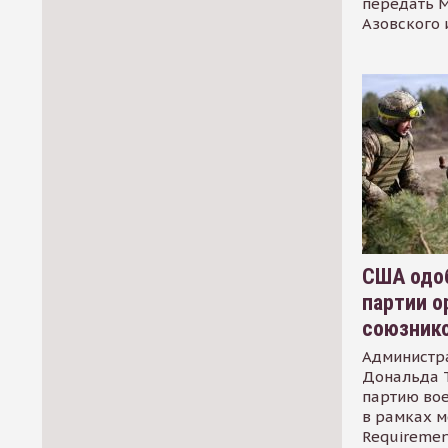
передать М
Азовского 
США одоб
партии о
союзник
Администр
Дональда 
партию во
в рамках м
Requirement