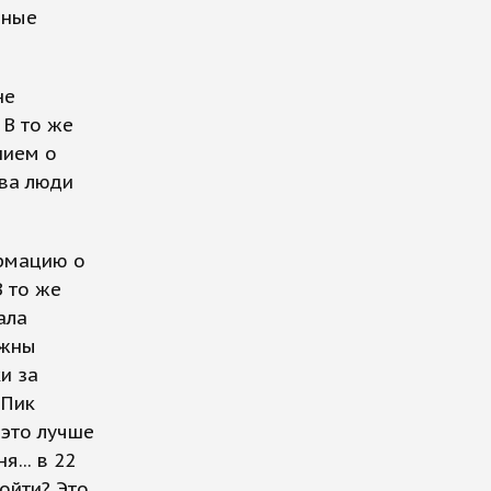
нные
не
 В то же
нием о
ва люди
ормацию о
 то же
ала
ожны
и за
 Пик
 это лучше
я... в 22
ойти? Это