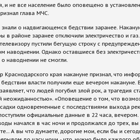
, и не все население было оповещено в установле
 признал глава МЧС.
 знали о надвигающемся бедствии заранее. Накану
ы в районе заранее отключили электричество и газ.
телевизору пустили бегущую строку с предупрежде
м наводнении. Однако оставшиеся без электричест
 о наводнении не смогли.
р Краснодарского края накануне признал, что инф
бедствии власти получили еще вечером накануне. В
заявляет, что людей погубил злой рок, а трагедия ст
й неожиданностью». «Оповещение о том, что возм
осадки одновременные с последствиями выхода рек
поступили официальные данные в 22 часа, вечером.
воды начался в час ночи и продолжался до трех, вы
е... А вы что думаете, дорогие мои, если бы и сегодн
рерывом до часу ночи - что, нужно было каждого об