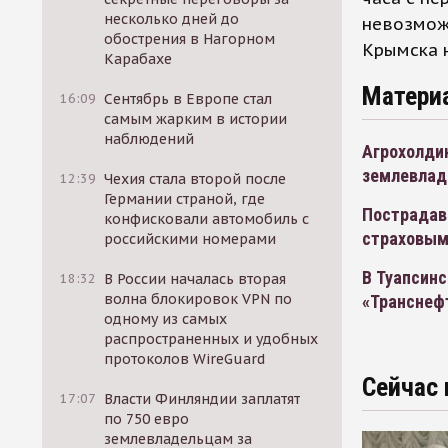
несколько дней до
невозможн
обострения в Нагорном
Крымска 
Карабахе
Матери
16:09
Сентябрь в Европе стал
самым жарким в истории
наблюдений
Агрохолди
землевлад
12:39
Чехия стала второй после
Германии страной, где
Пострадавш
конфисковали автомобиль с
страховым
российскими номерами
В Туапсинс
18:32
В России началась вторая
волна блокировок VPN по
«Транснеф
одному из самых
распространенных и удобных
протоколов WireGuard
Сейчас 
17:07
Власти Финляндии заплатят
по 750 евро
землевладельцам за