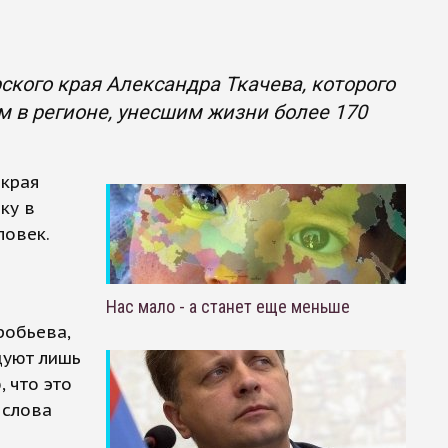
ского края Александра Ткачева, которого
м в регионе, унесшим жизни более 170
 края
ку в
ловек.
Нас мало - а станет еще меньше
робьева,
дуют лишь
 что это
 слова