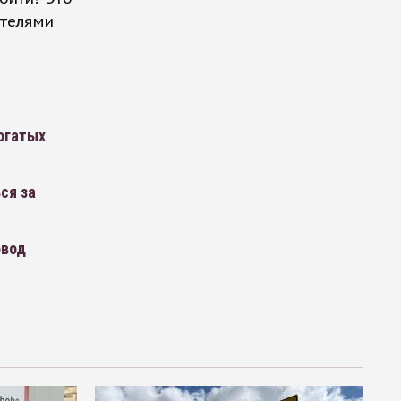
ителями
огатых
ся за
овод