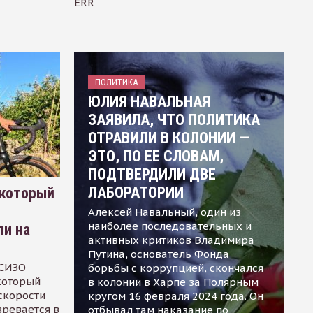
ERR
ПОЛИТИКА
ЮЛИЯ НАВАЛЬНАЯ
ЗАЯВИЛА, ЧТО ПОЛИТИКА
ОТРАВИЛИ В КОЛОНИИ —
ЭТО, ПО ЕЕ СЛОВАМ,
ПОДТВЕРДИЛИ ДВЕ
ЛАБОРАТОРИИ
 который
Алексей Навальный, один из
наиболее последовательных и
ли на
активных критиков Владимира
Путина, основатель Фонда
 СИЗО
борьбы с коррупцией, скончался
 который
в колонии в Харпе за Полярным
скорости
кругом 16 февраля 2024 года. Он
зревается в
отбывал там наказание по