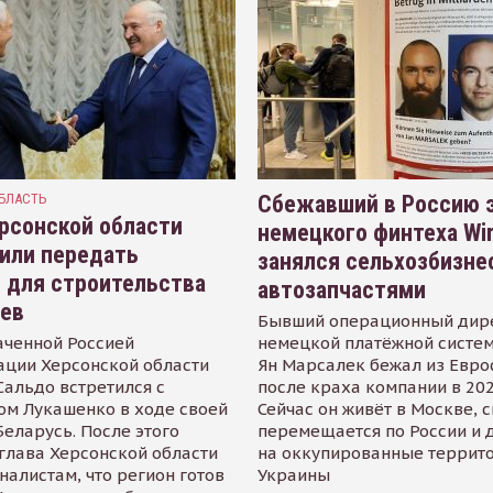
БЛАСТЬ
Сбежавший в Россию э
рсонской области
немецкого финтеха Wi
или передать
занялся сельхозбизне
 для строительства
автозапчастями
иев
Бывший операционный дир
аченной Россией
немецкой платёжной систем
ации Херсонской области
Ян Марсалек бежал из Евр
альдо встретился с
после краха компании в 202
ом Лукашенко в ходе своей
Сейчас он живёт в Москве, 
Беларусь. После этого
перемещается по России и 
глава Херсонской области
на оккупированные террит
налистам, что регион готов
Украины