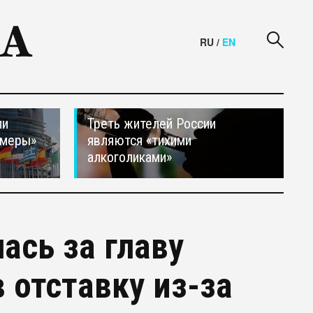
RU
/
EN
ли
Треть жителей России
 меры»
являются «тихими
алкоголиками»
ась за главу
 отставку из-за