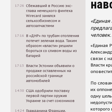
нав
17:26
Сбежавший в Россию экс-
глава немецкого финтеха
Wirecard занялся
«Единая 
сельхозбизнесом и
автозапчастями
предлага
человек.
17:16
В «ДНР» по трубам отопления
потечет зеленая вода. Таким
«Единая Р
образом «власти» решили
бороться со сливом воды из
Александр
батарей
связи с н
Власти кр
17:13
Власти Эстонии объявили о
продаже оставленных на
оповестит
российской границе
автомобилей
По слова
их оппоне
14:30
США одобрили поставку
одну цель
первой партии оружия
Украине за счет союзников
недопусти
которого 
14:24
Гражданина Франции,