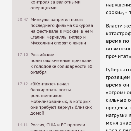
контроля за валютными
нарушения
операциями
сроки», -
20:47
Минкульт запретил показ
Власти же
последнего фильма Сокурова
на фестивале в Москве. В нем
катастроф
Сталин, Черчилль, Гитлер и
время по 
Муссолини спорят о жизни
возможно
17:10
Российские
прочитать
политзаключенные призвали
к голодовке солидарности 30
Губернато
октября
грозящем 
17:12
«ВКонтакте» начал
время он 
блокировать посты
«огромно
родственников
сильные 
мобилизованных, в которых
пределы, 
они требуют вернуть близких
домой
нагрузки 
меня знает
14:11
Россия, США и ЕС провели
часа с пе
секретные переговоры за