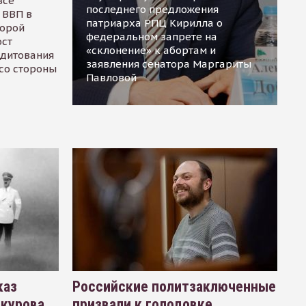
все
последнего предложения
 ВВП в
патриарха РПЦ Кирилла о
торой
федеральном запрете на
ост
«склонение» к абортам и
едитования
заявления сенатора Маргариты
 со стороны
Павловой
каз
Российские политзаключенные
окурова
призвали к голодовке