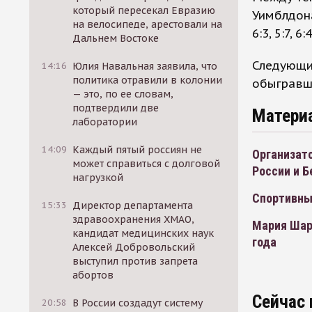
который пересекал Евразию
Уимблдона
на велосипеде, арестовали на
6:3, 5:7, 6:4
Дальнем Востоке
Следующи
14:16
Юлия Навальная заявила, что
политика отравили в колонии
обыгравший
— это, по ее словам,
подтвердили две
Матери
лаборатории
14:09
Каждый пятый россиян не
Организат
может справиться с долговой
России и Б
нагрузкой
Спортивны
15:33
Директор департамента
здравоохранения ХМАО,
Мария Шар
кандидат медицинских наук
года
Алексей Добровольский
выступил против запрета
абортов
Сейчас 
20:58
В России создадут систему