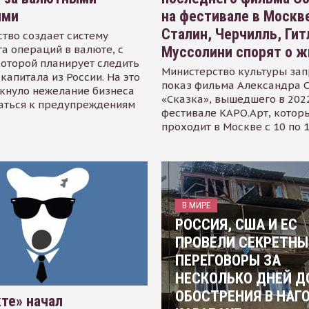
ями
на фестивале в Москве
Сталин, Черчилль, Гит
тво создает систему
а операций в валюте, с
Муссолини спорят о ж
оторой планирует следить
Министерство культуры зап
капитала из России. На это
показ фильма Александра 
кнуло нежелание бизнеса
«Сказка», вышедшего в 2022
аться к предупреждениям
фестивале КАРО.Арт, котор
проходит в Москве с 10 по 
В МИРЕ
РОССИЯ, США И ЕС
ПРОВЕЛИ СЕКРЕТНЫ
ПЕРЕГОВОРЫ ЗА
НЕСКОЛЬКО ДНЕЙ Д
ОБОСТРЕНИЯ В НАГ
те» начал