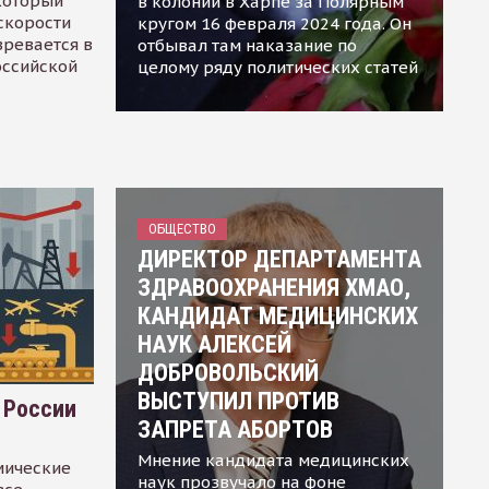
 который
в колонии в Харпе за Полярным
скорости
кругом 16 февраля 2024 года. Он
зревается в
отбывал там наказание по
оссийской
целому ряду политических статей
ОБЩЕСТВО
ДИРЕКТОР ДЕПАРТАМЕНТА
ЗДРАВООХРАНЕНИЯ ХМАО,
КАНДИДАТ МЕДИЦИНСКИХ
НАУК АЛЕКСЕЙ
ДОБРОВОЛЬСКИЙ
ВЫСТУПИЛ ПРОТИВ
 России
ЗАПРЕТА АБОРТОВ
Мнение кандидата медицинских
мические
наук прозвучало на фоне