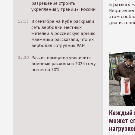
разрешение строить
в рамках м
укрепления у границы России
Requirement
этом сообщ
12:53
В сентябре на Кубе раскрыли
два источн
сеть вербовки местных
жителей в российскую армию.
Наемники рассказали, что их
вербовал сотрудник РАН
22:20
Россия намерена увеличить
военные расходы в 2024 году
почти на 70%
Каждый 
может сп
нагрузко