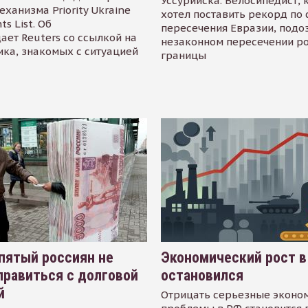
Уссурийска. Велосипедист,
еханизма Priority Ukraine
хотел поставить рекорд по 
s List. Об
пересечения Евразии, подо
ает Reuters со ссылкой на
незаконном пересечении р
ика, знакомых с ситуацией
границы
пятый россиян не
Экономический рост в
равиться с долговой
остановился
й
Отрицать серьезные эконо