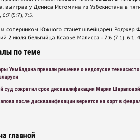
, выиграв у Дениса Истомина из Узбекистана в пяти
, 6:7 (5:7), 7:5.
м соперником Южного станет швейцарец Роджер Ф
 2 июля бельгийца Ксавье Малисса - 7:6 (7:1), 6:1, 4:6
алы по теме
оры Уимблдона приняли решение о недопуске теннисисто
еларуси
й суд сократил срок дисквалификации Марии Шараповой
апова после дисквалификации вернется на корт в февра
на главной