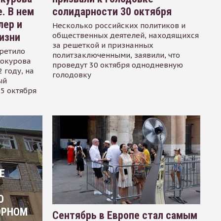
. В нем
солидарности 30 октября
лер и
Несколько российских политиков и
общественных деятелей, находящихся
изни
за решеткой и признанных
ретило
политзаключенными, заявили, что
Сокурова
проведут 30 октября однодневную
 году, на
голодовку
ый
15 октября
Е
О
ОРНОМ
Сентябрь в Европе стал самым