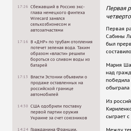
17:26
Сбежавший в Россию экс-
Первая 
глава немецкого финтеха
четверто
Wirecard занялся
сельхозбизнесом и
Первая р
автозапчастями
Сабины Ли
17:16
В «ДНР» по трубам отопления
был прерв
потечет зеленая вода. Таким
составило
образом «власти» решили
бороться со сливом воды из
Мария Ша
батарей
над гражд
17:13
Власти Эстонии объявили о
победила б
продаже оставленных на
обыграла С
российской границе
автомобилей
Из россий
14:30
США одобрили поставку
Кириленко
первой партии оружия
сыграет с
Украине за счет союзников
Между те
14:24
Гражданина Франции,