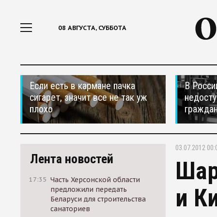
08 АВГУСТА, СУББОТА
Если есть в кармане пачка
В Росси
сигарет, значит все не так уж
недосту
плохо
гражда
03.07.2012 00:
Лента новостей
Шар
17:35
Часть Херсонской области
и К
предложили передать
Беларуси для строительства
санаториев