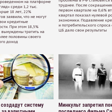
проблемы в РФ становится 
проведенном на платформе
труднее. После сокращения
гляд» среди 1,2 тыс.
первом квартале на 0,6% в
арше 18 лет, 22%
квартал показал нулевой р
ов заявили, что не могут
экономики. Подавление кр
свои кредитные
и потребительского спроса
сти. При этом 18,5%
ЦБ дало свои результаты
 вынуждены тратить на
олее половины своего
ого доход
 создадут систему
Минкульт запретил по
я за валютными
последнего фильма С