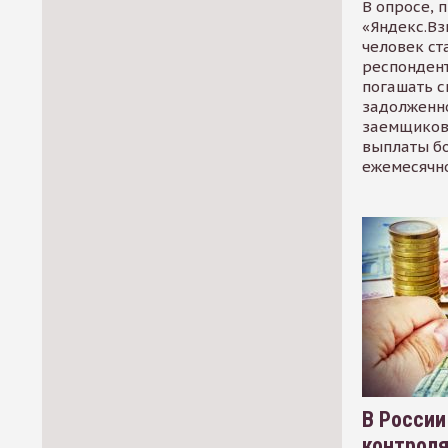
В опросе, 
«Яндекс.Вз
человек ст
респондент
погашать 
задолженно
заемщиков
выплаты б
ежемесячн
В России
контрол