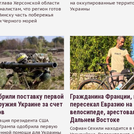
глава Херсонской области
на оккупированные террит
налистам, что регион готов
Украины
инску часть побережья
и Черного морей
рили поставку первой
Гражданина Франции,
ружия Украине за счет
пересекал Евразию на
ов
велосипеде, арестова
Дальнем Востоке
ация президента США
Трампа одобрила первую
Софиан Сехили находится в
енной помощи для Украины