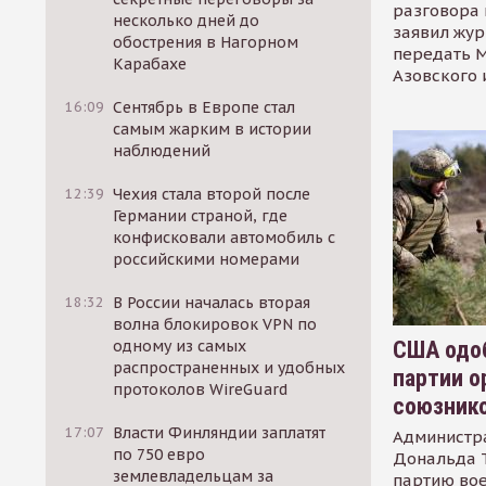
разговора 
несколько дней до
заявил жур
обострения в Нагорном
передать М
Карабахе
Азовского 
16:09
Сентябрь в Европе стал
самым жарким в истории
наблюдений
12:39
Чехия стала второй после
Германии страной, где
конфисковали автомобиль с
российскими номерами
18:32
В России началась вторая
волна блокировок VPN по
США одоб
одному из самых
распространенных и удобных
партии о
протоколов WireGuard
союзник
17:07
Власти Финляндии заплатят
Администр
по 750 евро
Дональда 
землевладельцам за
партию во