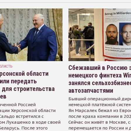
БЛАСТЬ
Сбежавший в Россию э
рсонской области
немецкого финтеха Wi
или передать
занялся сельхозбизне
 для строительства
автозапчастями
иев
Бывший операционный дир
аченной Россией
немецкой платёжной систем
ации Херсонской области
Ян Марсалек бежал из Евр
альдо встретился с
после краха компании в 202
ом Лукашенко в ходе своей
Сейчас он живёт в Москве, 
Беларусь. После этого
перемещается по России и 