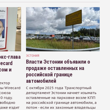
кс-глава
ЭСТОНИЯ
Власти Эстонии объявили о
recard
продаже оставленных на
сом и
российской границе
автомобилей
ектор
ы Wirecard
С октября 2025 года Транспортный
осоюза
департамент Эстонии начнет изымать
0 году.
оставленные на парковке возле КПП
свободно
на российской границе автомобили, а
даже ездит
потом - если их законные владельцы