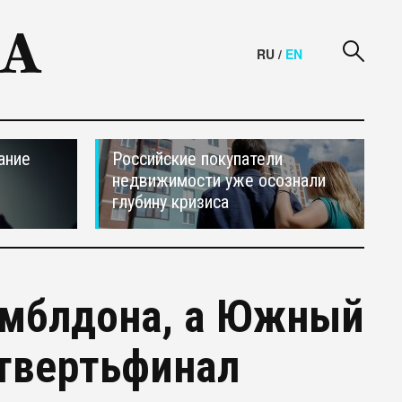
RU
/
EN
ание
Российские покупатели
недвижимости уже осознали
глубину кризиса
имблдона, а Южный
твертьфинал