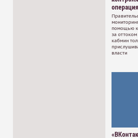
операци
Правительс
мониторинг
помощью к
за оттоком 
кабмин тол
прислушив
власти
«ВКонтак