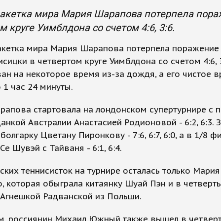
ракетка мира Мария Шарапова потерпела пора
м круге Уимблдона со счетом 4:6, 3:6.
акетка мира Мария Шарапова потерпела поражение 
сицки в четвертом круге Уимблдона со счетом 4:6, 3
ан на некоторое время из-за дождя, а его чистое 
 1 час 24 минуты.
рапова стартовала на лондонском супертурнире с 
анкой Австралии Анастасией Родионовой - 6:2, 6:3. 
олгарку Цветану Пиронкову - 7:6, 6:7, 6:0, а в 1/8 ф
е Шувэй с Тайваня - 6:1, 6:4.
ских теннисисток на турнире осталась только Мария
, которая обыграла китаянку Шуай Пэн и в четверт
 Агнешкой Радванской из Польши.
м, россиянин Михаил Южный также вышел в четвер