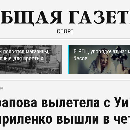
СПОРТ
и появятся магазины,
В РПЦ упорядочат изгн
пные для простых
бесов
н
09
апова вылетела с У
ириленко вышли в че