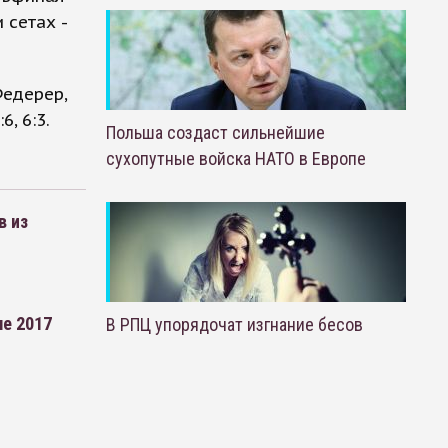
 сетах -
едерер,
, 6:3.
Польша создаст сильнейшие
сухопутные войска НАТО в Европе
в из
ле 2017
В РПЦ упорядочат изгнание бесов