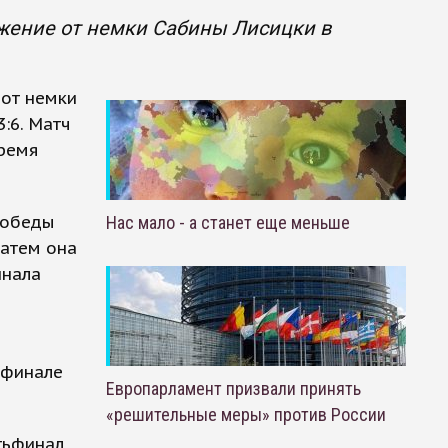
жение от немки Сабины Лисицки в
от немки
:6. Матч
время
победы
Нас мало - а станет еще меньше
Затем она
инала
ьфинале
Европарламент призвали принять
«решительные меры» против России
тьфинал