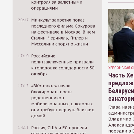
контроля за валютными
операциями
20:47
Минкульт запретил показ
последнего фильма Сокурова
на фестивале в Москве. В нем
Сталин, Черчилль, Гитлер и
Муссолини спорят о жизни
17:10
Российские
политзаключенные призвали
к голодовке солидарности 30
ХЕРСОНСКАЯ О
октября
Часть Хе
предлож
17:12
«ВКонтакте» начал
Беларуси
блокировать посты
санатор
родственников
мобилизованных, в которых
Глава назн
они требуют вернуть близких
администр
домой
Владимир С
Александр
14:11
Россия, США и ЕС провели
поездки в 
секретные переговоры за