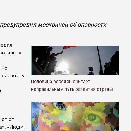
предупредил москвичей об опасности
редил
онтаны в
 не
 опасность
Половина россиян считает
неправильным путь развития страны
л
ают от
». «Люди,