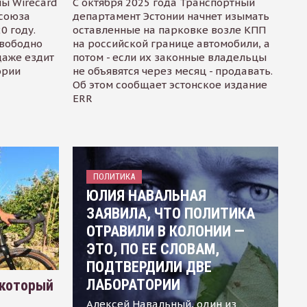
ы Wirecard
С октября 2025 года Транспортный
осоюза
департамент Эстонии начнет изымать
0 году.
оставленные на парковке возле КПП
свободно
на российской границе автомобили, а
даже ездит
потом - если их законные владельцы
ории
не объявятся через месяц - продавать.
Об этом сообщает эстонское издание
ERR
ПОЛИТИКА
ЮЛИЯ НАВАЛЬНАЯ
ЗАЯВИЛА, ЧТО ПОЛИТИКА
ОТРАВИЛИ В КОЛОНИИ —
ЭТО, ПО ЕЕ СЛОВАМ,
ПОДТВЕРДИЛИ ДВЕ
ЛАБОРАТОРИИ
 который
Алексей Навальный, один из