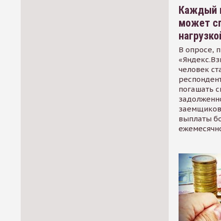
Каждый 
может сп
нагрузко
В опросе, 
«Яндекс.Вз
человек ст
респондент
погашать 
задолженно
заемщиков
выплаты б
ежемесячн