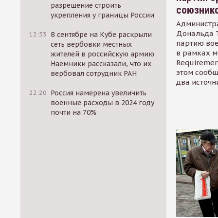
разрешение строить
союзник
укрепления у границы России
Администр
Дональда 
12:53
В сентябре на Кубе раскрыли
партию во
сеть вербовки местных
в рамках м
жителей в российскую армию.
Requirement
Наемники рассказали, что их
этом сообщ
вербовал сотрудник РАН
два источн
22:20
Россия намерена увеличить
военные расходы в 2024 году
почти на 70%