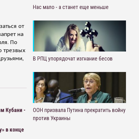
Нас мало - а станет еще меньше
заться от
запрет на
юля. По
о трезвых
друзьями,
В РПЦ упорядочат изгнание бесов
м Кубани -
ООН призвала Путина прекратить войну
против Украины
» в конце