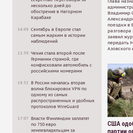
Глава назн
несколько дней до
администр
обострения в Нагорном
Владимир С
Карабахе
Александр
поездки в 
16:09
Сентябрь в Европе стал
разговора 
самым жарким в истории
заявил жур
наблюдений
передать М
Азовского 
12:39
Чехия стала второй после
Германии страной, где
конфисковали автомобиль с
российскими номерами
18:32
В России началась вторая
волна блокировок VPN по
одному из самых
распространенных и удобных
протоколов WireGuard
17:07
Власти Финляндии заплатят
США одоб
по 750 евро
партии о
землевладельцам за