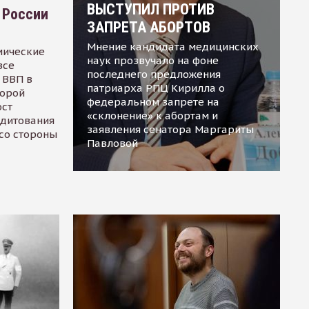
ВЫСТУПИЛ ПРОТИВ
 России
ЗАПРЕТА АБОРТОВ
Мнение кандидата медицинских
мические
наук прозвучало на фоне
все
последнего предложения
 ВВП в
патриарха РПЦ Кирилла о
торой
федеральном запрете на
ост
«склонение» к абортам и
едитования
заявления сенатора Маргариты
 со стороны
Павловой