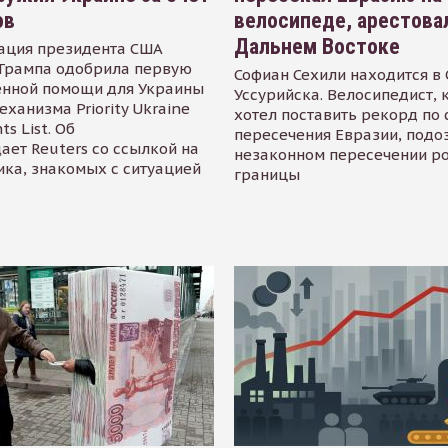
ов
велосипеде, арестова
Дальнем Востоке
ация президента США
Трампа одобрила первую
Софиан Сехили находится в
енной помощи для Украины
Уссурийска. Велосипедист,
еханизма Priority Ukraine
хотел поставить рекорд по 
s List. Об
пересечения Евразии, подо
ает Reuters со ссылкой на
незаконном пересечении р
ика, знакомых с ситуацией
границы