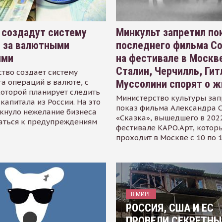
 создадут систему
Минкульт запретил по
я за валютными
последнего фильма С
ями
на фестивале в Москве
Сталин, Черчилль, Гит
тво создает систему
а операций в валюте, с
Муссолини спорят о ж
оторой планирует следить
Министерство культуры зап
капитала из России. На это
показ фильма Александра 
кнуло нежелание бизнеса
«Сказка», вышедшего в 2022
аться к предупреждениям
фестивале КАРО.Арт, котор
проходит в Москве с 10 по 
В МИРЕ
РОССИЯ, США И ЕС
ПРОВЕЛИ СЕКРЕТНЫ