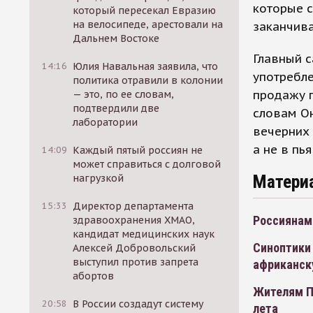
которые с
который пересекал Евразию
на велосипеде, арестовали на
заканчива
Дальнем Востоке
Главный с
14:16
Юлия Навальная заявила, что
употребле
политика отравили в колонии
продажу п
— это, по ее словам,
подтвердили две
словам О
лаборатории
вечерних 
а не в пь
14:09
Каждый пятый россиян не
может справиться с долговой
Матери
нагрузкой
15:33
Директор департамента
Россиянам 
здравоохранения ХМАО,
кандидат медицинских наук
Синоптики
Алексей Добровольский
выступил против запрета
африканск
абортов
Жителям П
20:58
В России создадут систему
лета