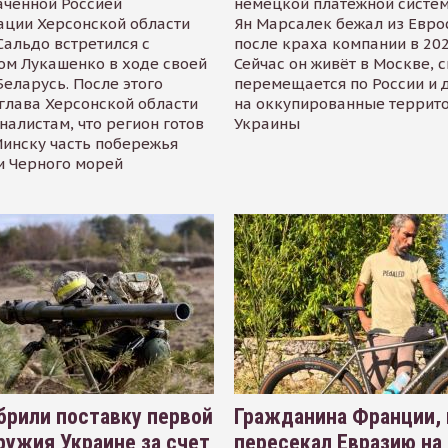
аченной Россией
немецкой платёжной систем
ации Херсонской области
Ян Марсалек бежал из Евр
альдо встретился с
после краха компании в 202
ом Лукашенко в ходе своей
Сейчас он живёт в Москве, 
Беларусь. После этого
перемещается по России и 
глава Херсонской области
на оккупированные террит
налистам, что регион готов
Украины
инску часть побережья
и Черного морей
рили поставку первой
Гражданина Франции,
ружия Украине за счет
пересекал Евразию на