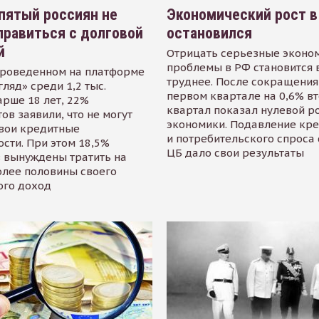
пятый россиян не
Экономический рост в
равиться с долговой
остановился
й
Отрицать серьезные эконо
проблемы в РФ становится 
проведенном на платформе
труднее. После сокращения
гляд» среди 1,2 тыс.
первом квартале на 0,6% в
арше 18 лет, 22%
квартал показал нулевой р
ов заявили, что не могут
экономики. Подавление кр
свои кредитные
и потребительского спроса
сти. При этом 18,5%
ЦБ дало свои результаты
 вынуждены тратить на
олее половины своего
ого доход