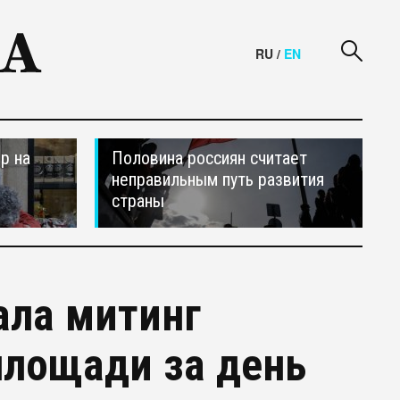
RU
/
EN
р на
Половина россиян считает
неправильным путь развития
страны
ала митинг
площади за день