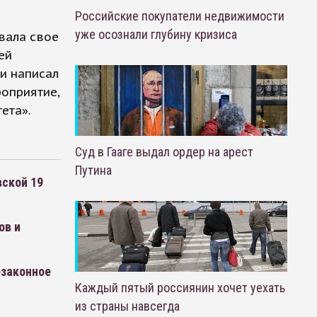
Российские покупатели недвижимости
уже осознали глубину кризиса
ывала свое
ей
и написал
роприятие,
ета».
Суд в Гааге выдал ордер на арест
Путина
вской 19
ов и
езаконное
Каждый пятый россиянин хочет уехать
из страны навсегда