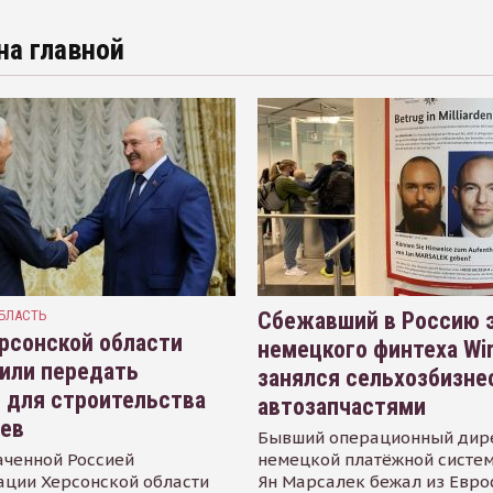
на главной
БЛАСТЬ
Сбежавший в Россию э
рсонской области
немецкого финтеха Wi
или передать
занялся сельхозбизне
 для строительства
автозапчастями
иев
Бывший операционный дир
аченной Россией
немецкой платёжной систем
ации Херсонской области
Ян Марсалек бежал из Евр