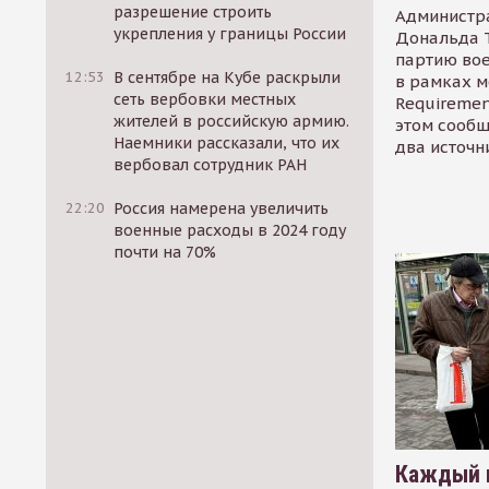
разрешение строить
Администр
укрепления у границы России
Дональда 
партию во
12:53
В сентябре на Кубе раскрыли
в рамках м
сеть вербовки местных
Requirement
жителей в российскую армию.
этом сообщ
Наемники рассказали, что их
два источн
вербовал сотрудник РАН
22:20
Россия намерена увеличить
военные расходы в 2024 году
почти на 70%
Каждый 