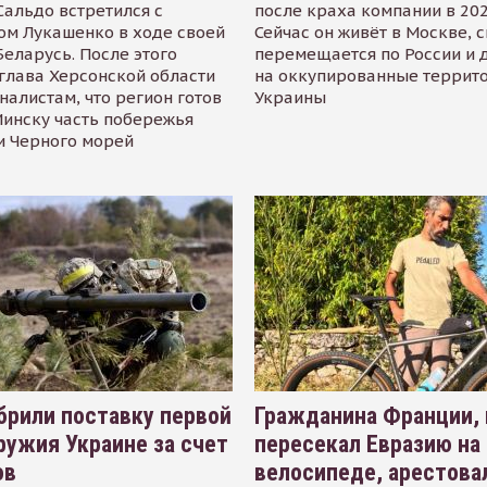
альдо встретился с
после краха компании в 202
ом Лукашенко в ходе своей
Сейчас он живёт в Москве, 
Беларусь. После этого
перемещается по России и 
глава Херсонской области
на оккупированные террит
налистам, что регион готов
Украины
инску часть побережья
и Черного морей
рили поставку первой
Гражданина Франции,
ружия Украине за счет
пересекал Евразию на
ов
велосипеде, арестова