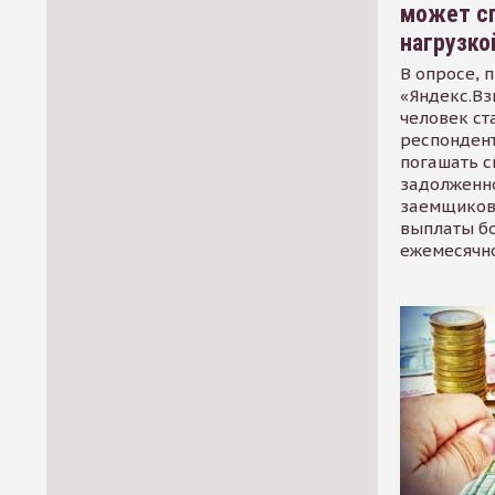
может сп
нагрузко
В опросе, 
«Яндекс.Вз
человек ст
респондент
погашать 
задолженно
заемщиков
выплаты б
ежемесячн