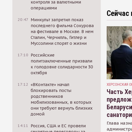
контроля за валютными
операциями
Сейчас 
20:47
Минкульт запретил показ
последнего фильма Сокурова
на фестивале в Москве. В нем
Сталин, Черчилль, Гитлер и
Муссолини спорят о жизни
17:10
Российские
политзаключенные призвали
к голодовке солидарности 30
октября
17:12
«ВКонтакте» начал
ХЕРСОНСКАЯ О
блокировать посты
Часть Хе
родственников
предлож
мобилизованных, в которых
Беларуси
они требуют вернуть близких
санатор
домой
Глава назн
14:11
Россия, США и ЕС провели
администр
секретные переговоры за