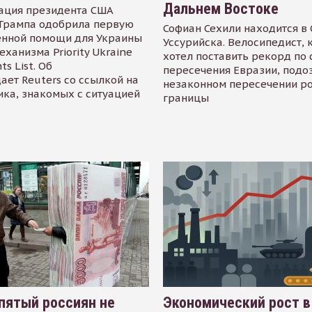
Дальнем Востоке
ация президента США
Трампа одобрила первую
Софиан Сехили находится в
енной помощи для Украины
Уссурийска. Велосипедист,
еханизма Priority Ukraine
хотел поставить рекорд по 
s List. Об
пересечения Евразии, подо
ает Reuters со ссылкой на
незаконном пересечении р
ика, знакомых с ситуацией
границы
пятый россиян не
Экономический рост в