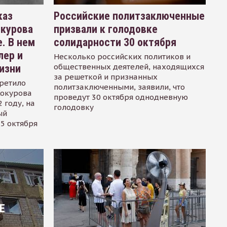
каз
Российские политзаключенные
окурова
призвали к голодовке
. В нем
солидарности 30 октября
лер и
Несколько российских политиков и
общественных деятелей, находящихся
изни
за решеткой и признанных
ретило
политзаключенными, заявили, что
Сокурова
проведут 30 октября однодневную
 году, на
голодовку
ый
15 октября
Е