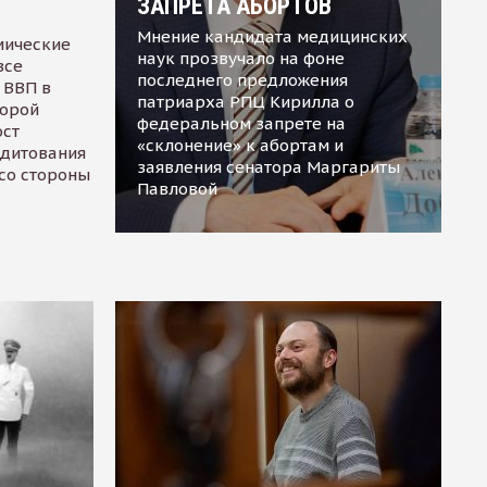
ЗАПРЕТА АБОРТОВ
Мнение кандидата медицинских
мические
наук прозвучало на фоне
все
последнего предложения
 ВВП в
патриарха РПЦ Кирилла о
торой
федеральном запрете на
ост
«склонение» к абортам и
едитования
заявления сенатора Маргариты
 со стороны
Павловой