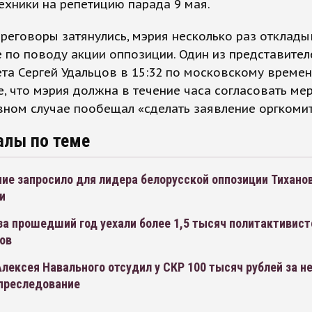
ехники на репетицию парада 9 мая.
ереговоры затянулись, мэрия несколько раз отклад
 по поводу акции оппозиции. Один из представител
та Сергей Удальцов в 15:32 по московскому времен
е, что мэрия должна в течение часа согласовать ме
вном случае пообещал «сделать заявление оргкомит
алы по теме
ие запросило для лидера белорусской оппозиции Тихано
и
за прошедший год уехали более 1,5 тысяч политактивист
ов
лексея Навального отсудил у СКР 100 тысяч рублей за н
 преследование