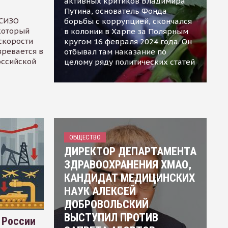
активных критиков Владимира
Путина, основатель Фонда
 СИЗО
борьбы с коррупцией, скончался
 который
в колонии в Харпе за Полярным
скорости
кругом 16 февраля 2024 года. Он
зревается в
отбывал там наказание по
оссийской
целому ряду политических статей
ОБЩЕСТВО
ДИРЕКТОР ДЕПАРТАМЕНТА
ЗДРАВООХРАНЕНИЯ ХМАО,
КАНДИДАТ МЕДИЦИНСКИХ
НАУК АЛЕКСЕЙ
ДОБРОВОЛЬСКИЙ
ВЫСТУПИЛ ПРОТИВ
 России