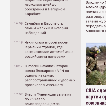
Владимир С
несколько дней до
Александр
обострения в Нагорном
поездки в 
Карабахе
разговора 
заявил жур
16:09
Сентябрь в Европе стал
передать М
самым жарким в истории
Азовского 
наблюдений
12:39
Чехия стала второй после
Германии страной, где
конфисковали автомобиль с
российскими номерами
18:32
В России началась вторая
волна блокировок VPN по
одному из самых
распространенных и удобных
протоколов WireGuard
США одоб
17:07
Власти Финляндии заплатят
партии о
по 750 евро
союзник
землевладельцам за