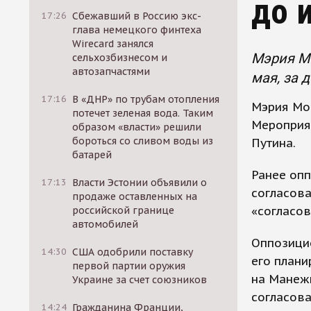
до 
17:26
Сбежавший в Россию экс-
глава немецкого финтеха
Wirecard занялся
Мэрия Мо
сельхозбизнесом и
автозапчастями
мая, за 
17:16
В «ДНР» по трубам отопления
Мэрия Мо
потечет зеленая вода. Таким
Мероприят
образом «власти» решили
бороться со сливом воды из
Путина.
батарей
Ранее опп
17:13
Власти Эстонии объявили о
согласова
продаже оставленных на
«согласов
российской границе
автомобилей
Оппозици
14:30
США одобрили поставку
его плани
первой партии оружия
на Манеж
Украине за счет союзников
согласова
14:24
Гражданина Франции,