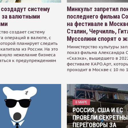
 создадут систему
Минкульт запретил по
я за валютными
последнего фильма С
ями
на фестивале в Москве
Сталин, Черчилль, Гит
тво создает систему
а операций в валюте, с
Муссолини спорят о ж
оторой планирует следить
Министерство культуры зап
капитала из России. На это
показ фильма Александра 
кнуло нежелание бизнеса
«Сказка», вышедшего в 2022
аться к предупреждениям
фестивале КАРО.Арт, котор
проходит в Москве с 10 по 
В МИРЕ
РОССИЯ, США И ЕС
ПРОВЕЛИ СЕКРЕТНЫ
ПЕРЕГОВОРЫ ЗА