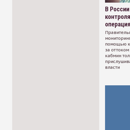
В России
контрол
операци
Правительс
мониторинг
помощью к
за оттоком 
кабмин тол
прислушив
власти