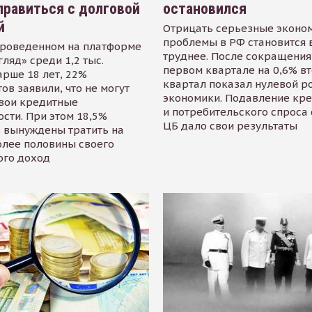
равиться с долговой
остановился
й
Отрицать серьезные эконо
проблемы в РФ становится 
проведенном на платформе
труднее. После сокращения
гляд» среди 1,2 тыс.
первом квартале на 0,6% в
арше 18 лет, 22%
квартал показал нулевой р
ов заявили, что не могут
экономики. Подавление кр
свои кредитные
и потребительского спроса
сти. При этом 18,5%
ЦБ дало свои результаты
 вынуждены тратить на
олее половины своего
ого доход