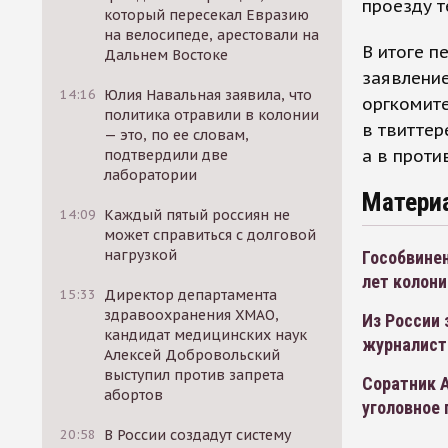
проезду т
который пересекал Евразию
на велосипеде, арестовали на
В итоге п
Дальнем Востоке
заявление
14:16
Юлия Навальная заявила, что
оргкомите
политика отравили в колонии
в твиттер
— это, по ее словам,
а в проти
подтвердили две
лаборатории
Матери
14:09
Каждый пятый россиян не
может справиться с долговой
нагрузкой
Гособвинен
лет колони
15:33
Директор департамента
здравоохранения ХМАО,
Из России 
кандидат медицинских наук
журналист
Алексей Добровольский
выступил против запрета
Соратник А
абортов
уголовное
20:58
В России создадут систему