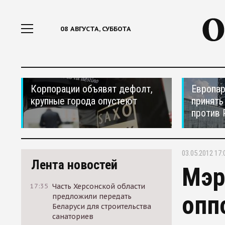
08 АВГУСТА, СУББОТА
Корпорации объявят дефолт,
Европар
крупные города опустеют
принять
против 
03.05.2012 17:
Лента новостей
Мэр
17:35
Часть Херсонской области
опп
предложили передать
Беларуси для строительства
санаториев