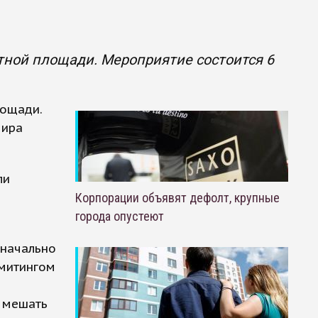
тной площади. Мероприятие состоится 6
лощади.
мира
ли
Корпорации объявят дефолт, крупные
города опустеют
значально
 митингом
т мешать