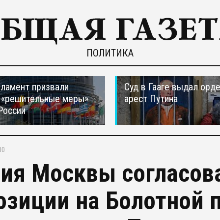
ПОЛИТИКА
ламент призвали
Суд в Гааге выдал орде
 «решительные меры»
арест Путина
России
00
ия Москвы согласов
озиции на Болотной 