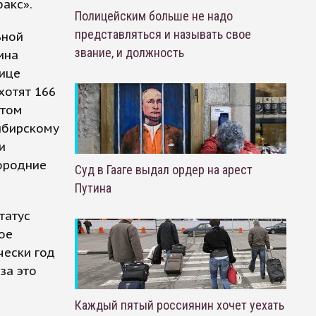
акс».
Полицейским больше не надо
представляться и называть свое
ьной
звание, и должность
ина
лице
хотят 166
этом
ибирскому
и
городние
Суд в Гааге выдал ордер на арест
Путина
татус
ое
чески год
за это
Каждый пятый россиянин хочет уехать