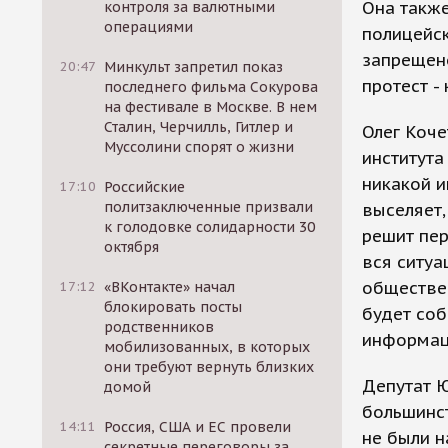
Она также
контроля за валютными
операциями
полицейск
запрещено
20:47
Минкульт запретил показ
протест -
последнего фильма Сокурова
на фестивале в Москве. В нем
Сталин, Черчилль, Гитлер и
Олег Коче
Муссолини спорят о жизни
института
никакой и
17:10
Российские
политзаключенные призвали
выселяет,
к голодовке солидарности 30
решит пер
октября
вся ситуа
обществен
17:12
«ВКонтакте» начал
блокировать посты
будет соб
родственников
информаци
мобилизованных, в которых
они требуют вернуть близких
Депутат 
домой
большинст
14:11
Россия, США и ЕС провели
не были н
секретные переговоры за