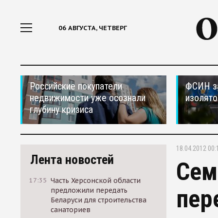
06 АВГУСТА, ЧЕТВЕРГ
Российские покупатели
ФСИН за
недвижимости уже осознали
изолято
глубину кризиса
18.04.2012 00:
Лента новостей
Сем
17:35
Часть Херсонской области
пер
предложили передать
Беларуси для строительства
санаториев