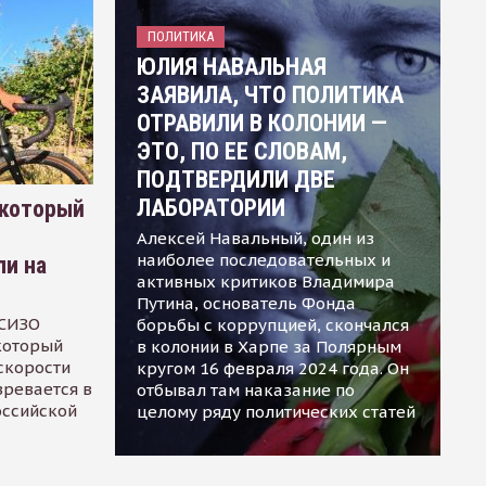
ПОЛИТИКА
ЮЛИЯ НАВАЛЬНАЯ
ЗАЯВИЛА, ЧТО ПОЛИТИКА
ОТРАВИЛИ В КОЛОНИИ —
ЭТО, ПО ЕЕ СЛОВАМ,
ПОДТВЕРДИЛИ ДВЕ
ЛАБОРАТОРИИ
 который
Алексей Навальный, один из
наиболее последовательных и
ли на
активных критиков Владимира
Путина, основатель Фонда
 СИЗО
борьбы с коррупцией, скончался
 который
в колонии в Харпе за Полярным
скорости
кругом 16 февраля 2024 года. Он
зревается в
отбывал там наказание по
оссийской
целому ряду политических статей