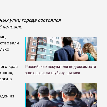
ных улиц города состоялся
 человек.
лиц
аствовали
олько
ого края
Российские покупатели недвижимости
жащих,
уже осознали глубину кризиса
роги в
юдей из