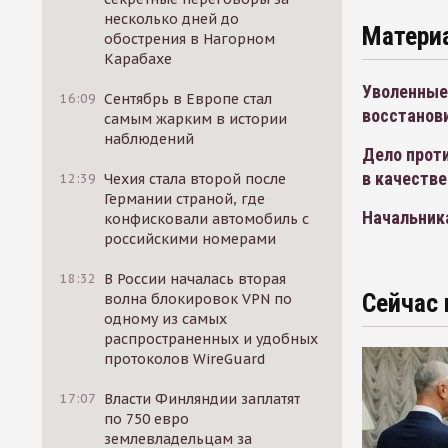
несколько дней до
Матери
обострения в Нагорном
Карабахе
Уволенные 
16:09
Сентябрь в Европе стал
восстанови
самым жарким в истории
наблюдений
Дело проти
в качеств
12:39
Чехия стала второй после
Германии страной, где
Начальник
конфисковали автомобиль с
российскими номерами
18:32
В России началась вторая
Сейчас 
волна блокировок VPN по
одному из самых
распространенных и удобных
протоколов WireGuard
17:07
Власти Финляндии заплатят
по 750 евро
землевладельцам за