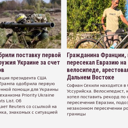
рили поставку первой
Гражданина Франции,
ружия Украине за счет
пересекал Евразию на
ов
велосипеде, арестова
Дальнем Востоке
ация президента США
Трампа одобрила первую
Софиан Сехили находится в
енной помощи для Украины
Уссурийска. Велосипедист,
еханизма Priority Ukraine
хотел поставить рекорд по 
s List. Об
пересечения Евразии, подо
ает Reuters со ссылкой на
незаконном пересечении р
ика, знакомых с ситуацией
границы