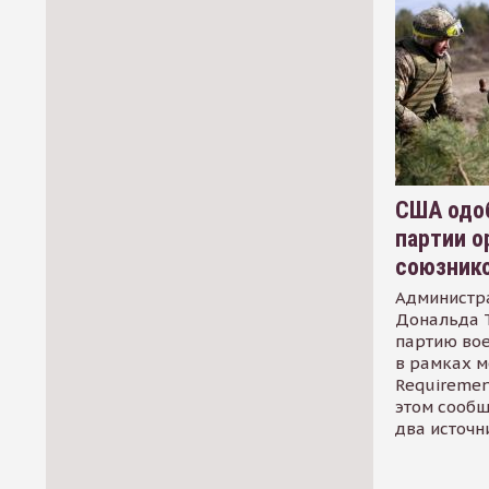
США одоб
партии о
союзник
Администр
Дональда 
партию во
в рамках м
Requirement
этом сообщ
два источн