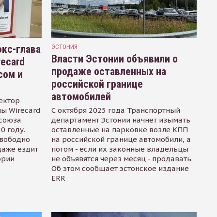
кс-глава
ЭСТОНИЯ
Власти Эстонии объявили о
recard
продаже оставленных на
сом и
российской границе
автомобилей
ектор
ы Wirecard
С октября 2025 года Транспортный
осоюза
департамент Эстонии начнет изымать
0 году.
оставленные на парковке возле КПП
свободно
на российской границе автомобили, а
даже ездит
потом - если их законные владельцы
ории
не объявятся через месяц - продавать.
Об этом сообщает эстонское издание
ERR