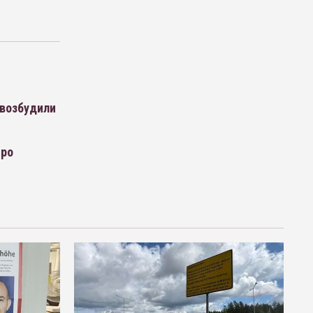
 возбудили
тро