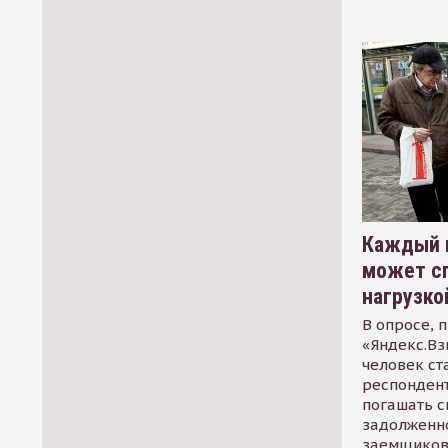
Каждый 
может сп
нагрузко
В опросе, 
«Яндекс.Вз
человек ст
респондент
погашать 
задолженно
заемщиков