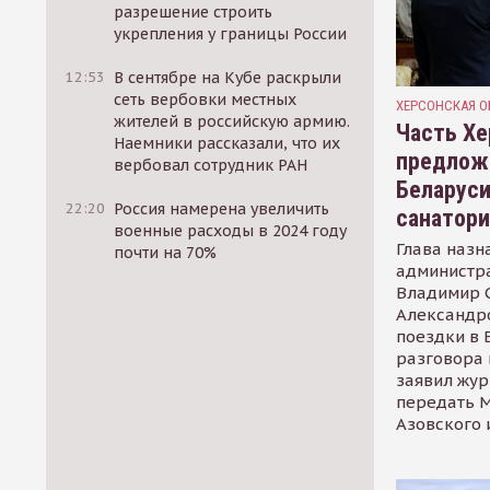
разрешение строить
укрепления у границы России
12:53
В сентябре на Кубе раскрыли
сеть вербовки местных
ХЕРСОНСКАЯ О
жителей в российскую армию.
Часть Хе
Наемники рассказали, что их
предлож
вербовал сотрудник РАН
Беларуси
22:20
Россия намерена увеличить
санатор
военные расходы в 2024 году
Глава назн
почти на 70%
администр
Владимир С
Александр
поездки в 
разговора 
заявил жур
передать М
Азовского 