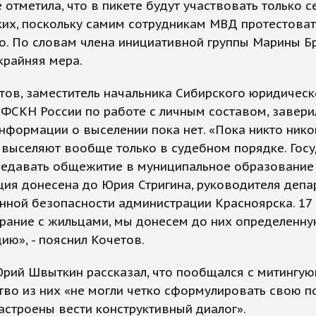
 отметила, что в пикете будут участвовать только с
их, поскольку самим сотрудникам МВД протестоват
. По словам члена инициативной группы Марины Бр
 крайняя мера.
тов, заместитель начальника Сибирского юридическ
 ФСКН России по работе с личным составом, заверил
нформации о выселении пока нет. «Пока никто нико
 выселяют вообще только в судебном порядке. Гос
едавать общежитие в муниципальное образование 
ция донесена до Юрия Стригина, руководителя деп
ной безопасности администрации Красноярска. 17
рание с жильцами, мы донесем до них определенн
ю», - пояснил Кочетов.
Юрий Швыткин рассказал, что пообщался с митингу
во из них «не могли четко сформулировать свою п
астроены вести конструктивный диалог».