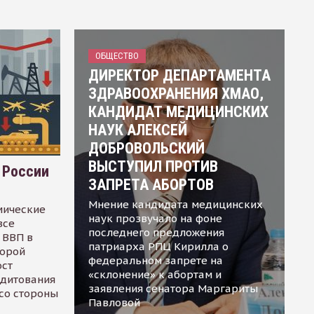
ОБЩЕСТВО
ДИРЕКТОР ДЕПАРТАМЕНТА
ЗДРАВООХРАНЕНИЯ ХМАО,
КАНДИДАТ МЕДИЦИНСКИХ
НАУК АЛЕКСЕЙ
ДОБРОВОЛЬСКИЙ
ВЫСТУПИЛ ПРОТИВ
 России
ЗАПРЕТА АБОРТОВ
Мнение кандидата медицинских
мические
наук прозвучало на фоне
все
последнего предложения
 ВВП в
патриарха РПЦ Кирилла о
торой
федеральном запрете на
ост
«склонение» к абортам и
едитования
заявления сенатора Маргариты
 со стороны
Павловой