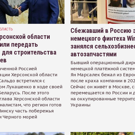
БЛАСТЬ
Сбежавший в Россию э
рсонской области
немецкого финтеха Wi
или передать
занялся сельхозбизне
 для строительства
автозапчастями
иев
Бывший операционный дир
аченной Россией
немецкой платёжной систем
ации Херсонской области
Ян Марсалек бежал из Евр
альдо встретился с
после краха компании в 202
ом Лукашенко в ходе своей
Сейчас он живёт в Москве, 
Беларусь. После этого
перемещается по России и 
глава Херсонской области
на оккупированные террит
налистам, что регион готов
Украины
инску часть побережья
и Черного морей