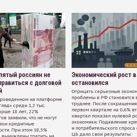
пятый россиян не
Экономический рост в
равиться с долговой
остановился
й
Отрицать серьезные эконо
проблемы в РФ становится 
проведенном на платформе
труднее. После сокращения
гляд» среди 1,2 тыс.
первом квартале на 0,6% в
арше 18 лет, 22%
квартал показал нулевой р
ов заявили, что не могут
экономики. Подавление кр
свои кредитные
и потребительского спроса
сти. При этом 18,5%
ЦБ дало свои результаты
 вынуждены тратить на