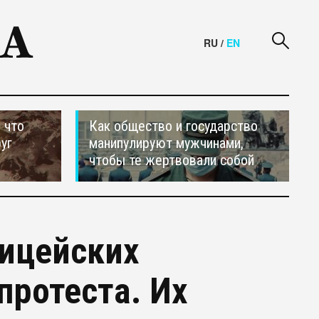
RU
/
EN
 что
Как общество и государство
уг
манипулируют мужчинами,
чтобы те жертвовали собой
лицейских
протеста. Их