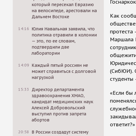
Госнаркок
который пересекал Евразию
на велосипеде, арестовали на
Как сооб
Дальнем Востоке
обществен
14:16
Юлия Навальная заявила, что
протеста 
политика отравили в колонии
Маршала Р
— это, по ее словам,
сотрудни
подтвердили две
лаборатории
общежитии
Юридическ
14:09
Каждый пятый россиян не
(СибЮИ). 
может справиться с долговой
нагрузкой
студенты 
15:33
Директор департамента
«Если бы 
здравоохранения ХМАО,
поменялся
кандидат медицинских наук
Алексей Добровольский
служебное
выступил против запрета
закидывал
абортов
ответит?»
20:58
В России создадут систему