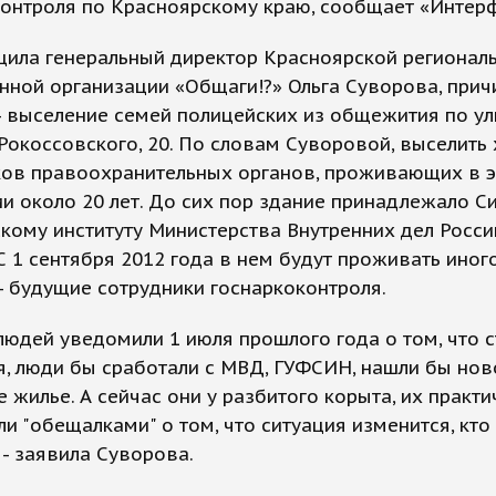
онтроля по Красноярскому краю, сообщает «Интерф
щила генеральный директор Красноярской регионал
ной организации «Общаги!?» Ольга Суворова, прич
- выселение семей полицейских из общежития по у
окоссовского, 20. По словам Суворовой, выселить 
ков правоохранительных органов, проживающих в 
 около 20 лет. До сих пор здание принадлежало С
ому институту Министерства Внутренних дел Росси
С 1 сентября 2012 года в нем будут проживать ино
- будущие сотрудники госнаркоконтроля.
людей уведомили 1 июля прошлого года о том, что с
, люди бы сработали с МВД, ГУФСИН, нашли бы нов
 жилье. А сейчас они у разбитого корыта, их практи
и "обещалками" о том, что ситуация изменится, кто 
 - заявила Суворова.