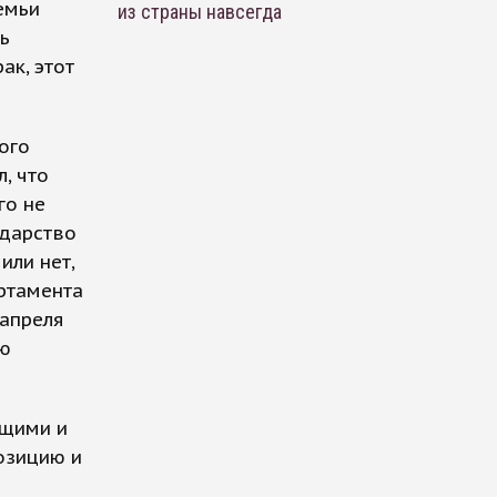
емьи
из страны навсегда
ь
ак, этот
ого
, что
го не
ударство
или нет,
артамента
 апреля
ую
ющими и
озицию и