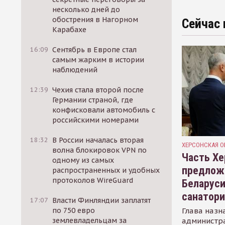
несколько дней до
обострения в Нагорном
Сейчас 
Карабахе
16:09
Сентябрь в Европе стал
самым жарким в истории
наблюдений
12:39
Чехия стала второй после
Германии страной, где
конфисковали автомобиль с
российскими номерами
18:32
В России началась вторая
ХЕРСОНСКАЯ О
волна блокировок VPN по
Часть Хе
одному из самых
предлож
распространенных и удобных
протоколов WireGuard
Беларуси
санатор
17:07
Власти Финляндии заплатят
Глава назн
по 750 евро
администр
землевладельцам за