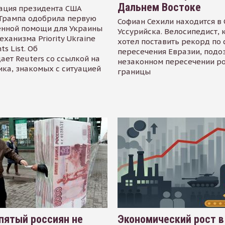
Дальнем Востоке
ация президента США
Трампа одобрила первую
Софиан Сехили находится в
енной помощи для Украины
Уссурийска. Велосипедист,
еханизма Priority Ukraine
хотел поставить рекорд по 
s List. Об
пересечения Евразии, подо
ает Reuters со ссылкой на
незаконном пересечении р
ика, знакомых с ситуацией
границы
пятый россиян не
Экономический рост в