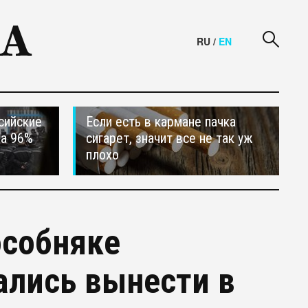
RU
/
EN
сийские
Если есть в кармане пачка
на 96%
сигарет, значит все не так уж
плохо
особняке
лись вынести в