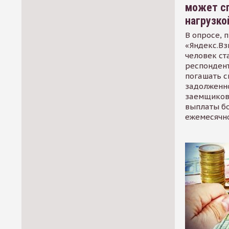
может сп
нагрузко
В опросе, 
«Яндекс.Вз
человек ст
респондент
погашать 
задолженно
заемщиков
выплаты б
ежемесячн