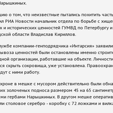
Нарышкиных.
ю о том, что неизвестные пытались похитить часть
ил РИА Новости начальник отдела по борьбе с хищ
х и исторических ценностей ГУМВД по Петербургу и
ской области Владислав Кириллов.
лужбе компании-генподрядчика «Интарсия» заявили,
вывоза ценностей были остановлены именно строит
ной организации, работавшие на объекте. Личности
ся скрыть сокровища, уже установлена. Правоохра
дут с ними работу.
схроне в мешке с мусором действительно были обн
их золоченых подноса размером 45 на 65 сантимет
ми гербами Нарышкиных. В другом мешке операти
и столовое серебро - коробку с 72 ложками и вилк