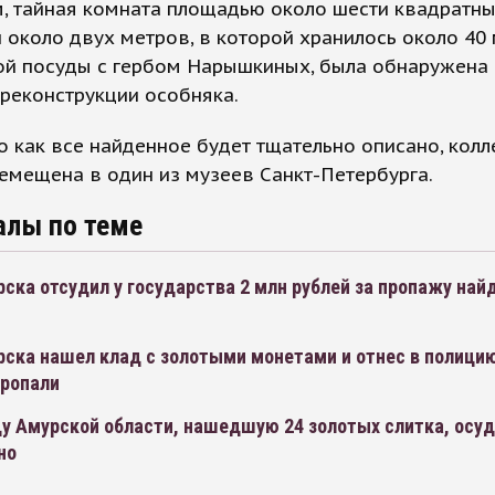
, тайная комната площадью около шести квадратн
 около двух метров, в которой хранилось около 40
ой посуды с гербом Нарышкиных, была обнаружена 
реконструкции особняка.
о как все найденное будет тщательно описано, колл
емещена в один из музеев Санкт-Петербурга.
алы по теме
ска отсудил у государства 2 млн рублей за пропажу най
рска нашел клад с золотыми монетами и отнес в полицию
пропали
у Амурской области, нашедшую 24 золотых слитка, осуд
но