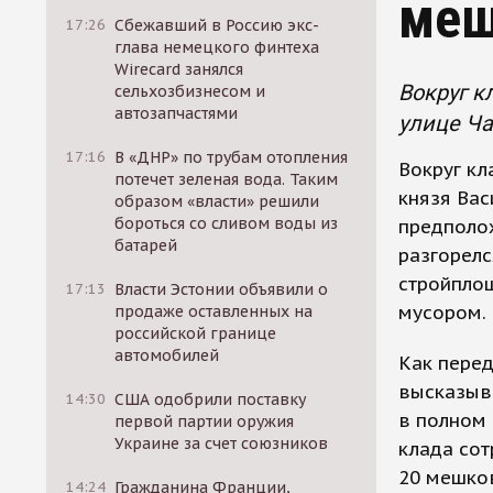
меш
17:26
Сбежавший в Россию экс-
глава немецкого финтеха
Wirecard занялся
Вокруг к
сельхозбизнесом и
автозапчастями
улице Ча
17:16
В «ДНР» по трубам отопления
Вокруг кл
потечет зеленая вода. Таким
князя Вас
образом «власти» решили
бороться со сливом воды из
предполож
батарей
разгорелс
стройпло
17:13
Власти Эстонии объявили о
мусором.
продаже оставленных на
российской границе
автомобилей
Как перед
высказыва
14:30
США одобрили поставку
в полном 
первой партии оружия
Украине за счет союзников
клада сот
20 мешков
14:24
Гражданина Франции,