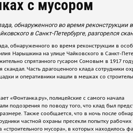
ках с мусором
лада, обнаруженного во время реконструкции 
йковского в Санкт-Петербурге, разгорелся ска
ада, обнаруженного во время реконструкции в осо
илия Нарышкина на улице Чайковского в Санкт-Пете
ительно спрятанного гусаром Сомовым в 1917 году
я скандал. Часть драгоценного клада сотрудники о
щадки и оперативники нашли в мешках со строител
ает «Фонтанка.ру», полицейские с самого начала
ли подозрения по поводу того, что клад был предс
размере. Также сообщается, что в ночь после обна
рудники частной охраны пресекли попытку рабочих
 «строительного мусора», в которых находилось ф