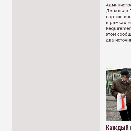
Администр
Дональда 
партию во
в рамках м
Requirement
этом сообщ
два источн
Каждый 