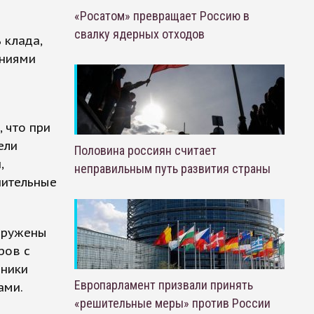
«Росатом» превращает Россию в
свалку ядерных отходов
 клада,
ениями
 что при
ели
Половина россиян считает
,
неправильным путь развития страны
нительные
аружены
ров с
вники
Европарламент призвали принять
ами.
«решительные меры» против России