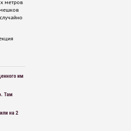
ых метров
 мешков
случайно
екция
денного им
. Там
или на 2