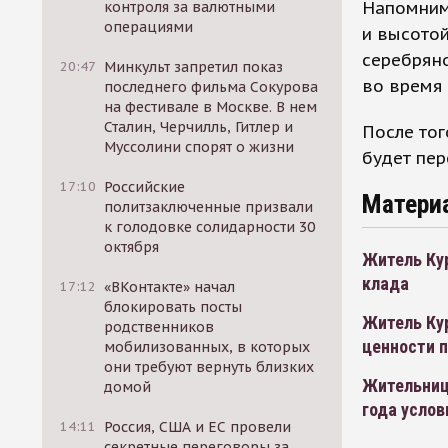
Напомним
контроля за валютными
операциями
и высотой
серебрян
20:47
Минкульт запретил показ
во время 
последнего фильма Сокурова
на фестивале в Москве. В нем
Сталин, Черчилль, Гитлер и
После тог
Муссолини спорят о жизни
будет пер
17:10
Российские
Матери
политзаключенные призвали
к голодовке солидарности 30
октября
Житель Кур
клада
17:12
«ВКонтакте» начал
блокировать посты
Житель Ку
родственников
ценности 
мобилизованных, в которых
они требуют вернуть близких
Жительниц
домой
года услов
14:11
Россия, США и ЕС провели
секретные переговоры за