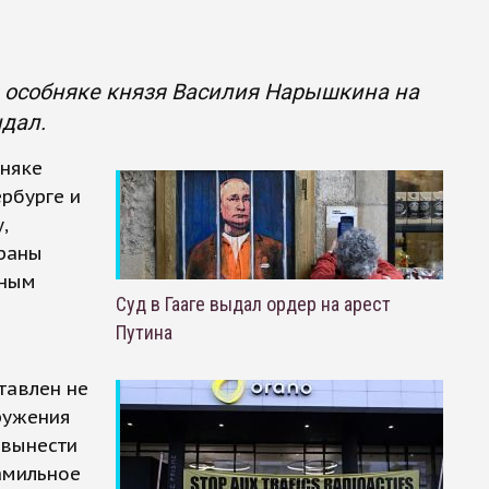
в особняке князя Василия Нарышкина на
ндал.
бняке
рбурге и
,
храны
ьным
Суд в Гааге выдал ордер на арест
Путина
тавлен не
ружения
 вынести
амильное