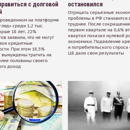
равиться с долговой
остановился
й
Отрицать серьезные эконо
проблемы в РФ становится 
проведенном на платформе
труднее. После сокращения
гляд» среди 1,2 тыс.
первом квартале на 0,6% в
арше 18 лет, 22%
квартал показал нулевой р
ов заявили, что не могут
экономики. Подавление кр
свои кредитные
и потребительского спроса
сти. При этом 18,5%
ЦБ дало свои результаты
 вынуждены тратить на
олее половины своего
ого доход