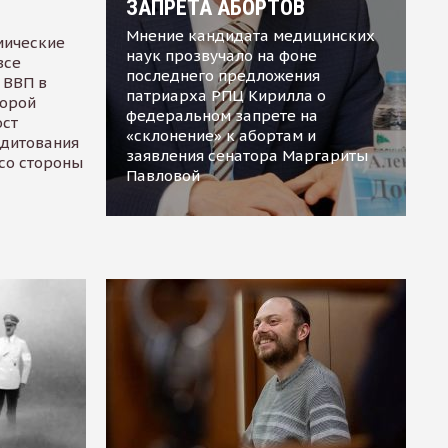
ЗАПРЕТА АБОРТОВ
Мнение кандидата медицинских
мические
наук прозвучало на фоне
все
последнего предложения
 ВВП в
патриарха РПЦ Кирилла о
торой
федеральном запрете на
ост
«склонение» к абортам и
едитования
заявления сенатора Маргариты
 со стороны
Павловой