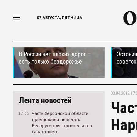
07 АВГУСТА, ПЯТНИЦА
В России нет плохих дорог –
Эстония
есть только бездорожье
советск
03.04.2012 17:
Лента новостей
Час
17:35
Часть Херсонской области
Нар
предложили передать
Беларуси для строительства
санаториев