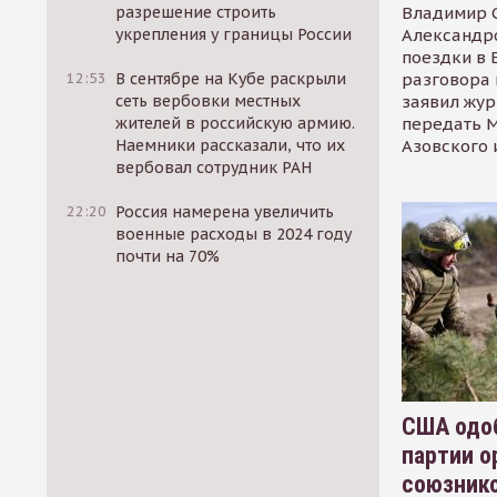
Владимир С
разрешение строить
Александр
укрепления у границы России
поездки в 
разговора 
12:53
В сентябре на Кубе раскрыли
заявил жур
сеть вербовки местных
передать М
жителей в российскую армию.
Азовского 
Наемники рассказали, что их
вербовал сотрудник РАН
22:20
Россия намерена увеличить
военные расходы в 2024 году
почти на 70%
США одоб
партии о
союзник