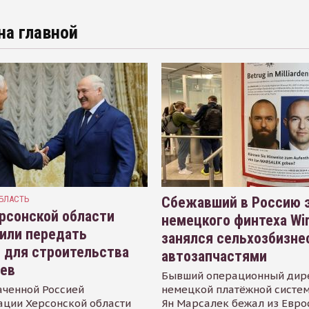
на главной
БЛАСТЬ
Сбежавший в Россию э
рсонской области
немецкого финтеха Wi
или передать
занялся сельхозбизне
 для строительства
автозапчастями
иев
Бывший операционный дир
аченной Россией
немецкой платёжной систем
ации Херсонской области
Ян Марсалек бежал из Евр