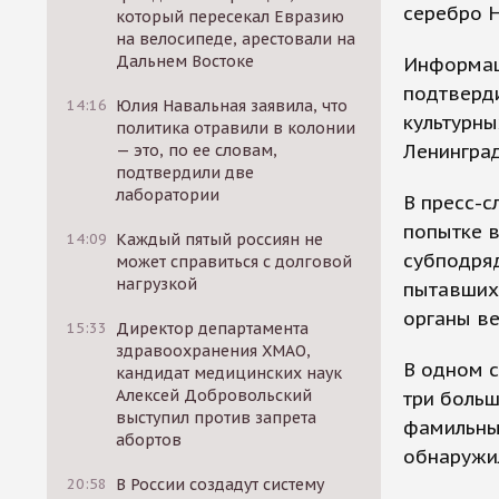
серебро 
который пересекал Евразию
на велосипеде, арестовали на
Дальнем Востоке
Информаци
подтверд
14:16
Юлия Навальная заявила, что
культурны
политика отравили в колонии
Ленинград
— это, по ее словам,
подтвердили две
лаборатории
В пресс-с
попытке 
14:09
Каждый пятый россиян не
субподряд
может справиться с долговой
нагрузкой
пытавших
органы ве
15:33
Директор департамента
здравоохранения ХМАО,
В одном 
кандидат медицинских наук
Алексей Добровольский
три больш
выступил против запрета
фамильны
абортов
обнаружил
20:58
В России создадут систему