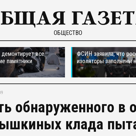
ОБЩЕСТВО
 демонтирует все
ФСИН заявила, что рос
ие памятники
изоляторы заполнены 
09
ть обнаруженного в 
ышкиных клада пыта