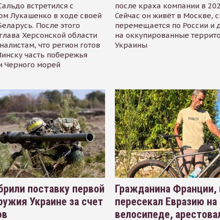
альдо встретился с
после краха компании в 202
ом Лукашенко в ходе своей
Сейчас он живёт в Москве, 
Беларусь. После этого
перемещается по России и 
глава Херсонской области
на оккупированные террит
налистам, что регион готов
Украины
инску часть побережья
и Черного морей
рили поставку первой
Гражданина Франции,
ружия Украине за счет
пересекал Евразию на
ов
велосипеде, арестова