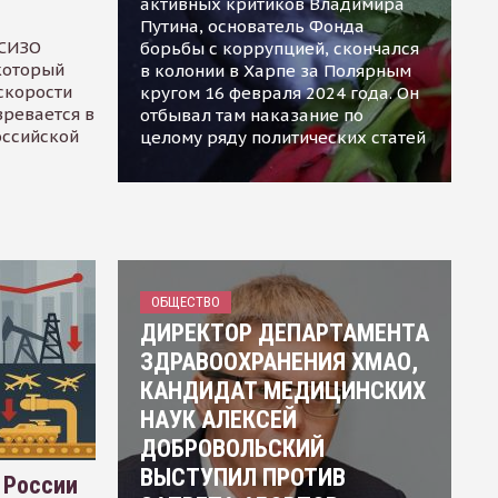
активных критиков Владимира
Путина, основатель Фонда
 СИЗО
борьбы с коррупцией, скончался
 который
в колонии в Харпе за Полярным
скорости
кругом 16 февраля 2024 года. Он
зревается в
отбывал там наказание по
оссийской
целому ряду политических статей
ОБЩЕСТВО
ДИРЕКТОР ДЕПАРТАМЕНТА
ЗДРАВООХРАНЕНИЯ ХМАО,
КАНДИДАТ МЕДИЦИНСКИХ
НАУК АЛЕКСЕЙ
ДОБРОВОЛЬСКИЙ
ВЫСТУПИЛ ПРОТИВ
 России