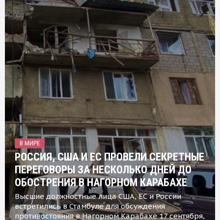
В МИРЕ
РОССИЯ, США И ЕС ПРОВЕЛИ СЕКРЕТНЫЕ
ПЕРЕГОВОРЫ ЗА НЕСКОЛЬКО ДНЕЙ ДО
ОБОСТРЕНИЯ В НАГОРНОМ КАРАБАХЕ
Высшие должностные лица США, ЕС и России
встретились в Стамбуле для обсуждения
противостояния в Нагорном Карабахе 17 сентября,