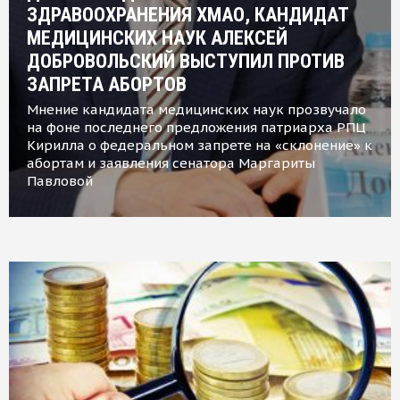
ЗДРАВООХРАНЕНИЯ ХМАО, КАНДИДАТ
МЕДИЦИНСКИХ НАУК АЛЕКСЕЙ
ДОБРОВОЛЬСКИЙ ВЫСТУПИЛ ПРОТИВ
ЗАПРЕТА АБОРТОВ
Мнение кандидата медицинских наук прозвучало
на фоне последнего предложения патриарха РПЦ
Кирилла о федеральном запрете на «склонение» к
абортам и заявления сенатора Маргариты
Павловой