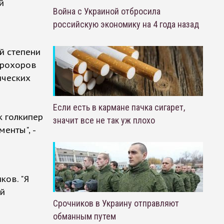
й
Война с Украиной отбросила
российскую экономику на 4 года назад
й степени
Прохоров
ических
Если есть в кармане пачка сигарет,
к голкипер
значит все не так уж плохо
енты", -
ков. "Я
ей
Срочников в Украину отправляют
обманным путем