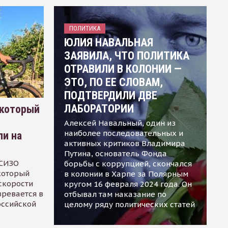
ПОЛИТИКА
ЮЛИЯ НАВАЛЬНАЯ
ЗАЯВИЛА, ЧТО ПОЛИТИКА
ОТРАВИЛИ В КОЛОНИИ —
ЭТО, ПО ЕЕ СЛОВАМ,
ПОДТВЕРДИЛИ ДВЕ
ЛАБОРАТОРИИ
 который
Алексей Навальный, один из
наиболее последовательных и
ли на
активных критиков Владимира
Путина, основатель Фонда
 СИЗО
борьбы с коррупцией, скончался
 который
в колонии в Харпе за Полярным
скорости
кругом 16 февраля 2024 года. Он
зревается в
отбывал там наказание по
оссийской
целому ряду политических статей