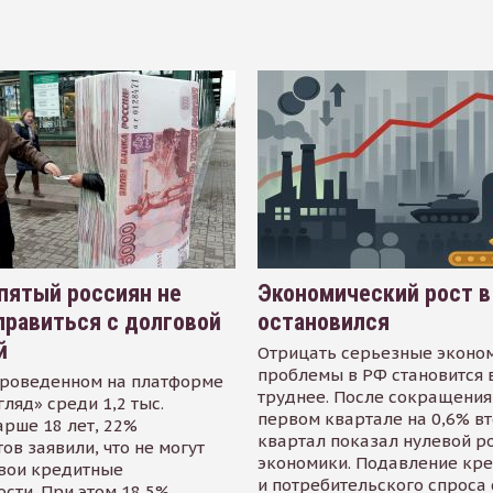
пятый россиян не
Экономический рост в
равиться с долговой
остановился
й
Отрицать серьезные эконо
проблемы в РФ становится 
проведенном на платформе
труднее. После сокращения
гляд» среди 1,2 тыс.
первом квартале на 0,6% в
арше 18 лет, 22%
квартал показал нулевой р
ов заявили, что не могут
экономики. Подавление кр
свои кредитные
и потребительского спроса
сти. При этом 18,5%