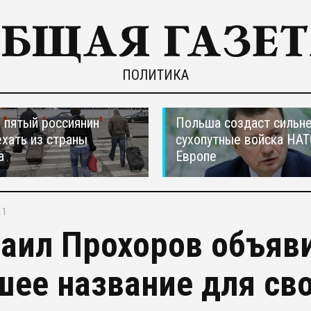
ПОЛИТИКА
пятый россиянин
Польша создаст сильн
ехать из страны
сухопутные войска НАТ
а
Европе
11
аил Прохоров объяви
шее название для св