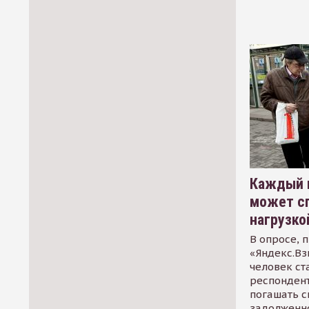
Каждый 
может сп
нагрузко
В опросе, 
«Яндекс.Вз
человек ст
респондент
погашать 
задолженно