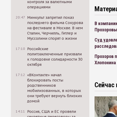
контроля за валютными
операциями
Матери
20:47
Минкульт запретил показ
последнего фильма Сокурова
В компани
на фестивале в Москве. В нем
Прохоровы
Сталин, Черчилль, Гитлер и
Муссолини спорят о жизни
Суд удовле
расследова
17:10
Российские
политзаключенные призвали
Прохоров п
к голодовке солидарности 30
Хлопонина
октября
17:12
«ВКонтакте» начал
блокировать посты
Сейчас 
родственников
мобилизованных, в которых
они требуют вернуть близких
домой
14:11
Россия, США и ЕС провели
секретные переговоры за