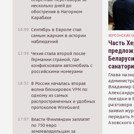
несколько дней до
обострения в Нагорном
Карабахе
16:09
Сентябрь в Европе стал
самым жарким в истории
ХЕРСОНСКАЯ О
наблюдений
Часть Хе
предлож
12:39
Чехия стала второй после
Беларуси
Германии страной, где
санатор
конфисковали автомобиль с
российскими номерами
Глава назн
администр
18:32
В России началась вторая
Владимир С
волна блокировок VPN по
Александр
одному из самых
поездки в 
распространенных и удобных
разговора 
протоколов WireGuard
заявил жур
передать М
17:07
Власти Финляндии заплатят
Азовского 
по 750 евро
землевладельцам за