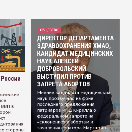
ОБЩЕСТВО
ДИРЕКТОР ДЕПАРТАМЕНТА
ЗДРАВООХРАНЕНИЯ ХМАО,
КАНДИДАТ МЕДИЦИНСКИХ
НАУК АЛЕКСЕЙ
ДОБРОВОЛЬСКИЙ
ВЫСТУПИЛ ПРОТИВ
 России
ЗАПРЕТА АБОРТОВ
Мнение кандидата медицинских
мические
наук прозвучало на фоне
все
последнего предложения
 ВВП в
патриарха РПЦ Кирилла о
торой
федеральном запрете на
ост
«склонение» к абортам и
едитования
заявления сенатора Маргариты
 со стороны