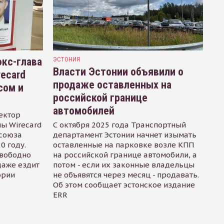
кс-глава
ЭСТОНИЯ
Власти Эстонии объявили о
recard
продаже оставленных на
сом и
российской границе
автомобилей
ектор
ы Wirecard
С октября 2025 года Транспортный
осоюза
департамент Эстонии начнет изымать
0 году.
оставленные на парковке возле КПП
свободно
на российской границе автомобили, а
даже ездит
потом - если их законные владельцы
ории
не объявятся через месяц - продавать.
Об этом сообщает эстонское издание
ERR