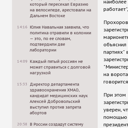
наиболее 
который пересекал Евразию
работает"
на велосипеде, арестовали на
Дальнем Востоке
Прохоров 
14:16
Юлия Навальная заявила, что
зарегистр
политика отравили в колонии
марионет
— это, по ее словам,
объяснил
подтвердили две
лаборатории
партиях" 
зарегистр
14:09
Каждый пятый россиян не
"Министер
может справиться с долговой
нагрузкой
на ворота
говорится
15:33
Директор департамента
здравоохранения ХМАО,
При этом 
кандидат медицинских наук
Алексей Добровольский
зарегистр
выступил против запрета
уверен, ч
абортов
помощью 2
президент
20:58
В России создадут систему