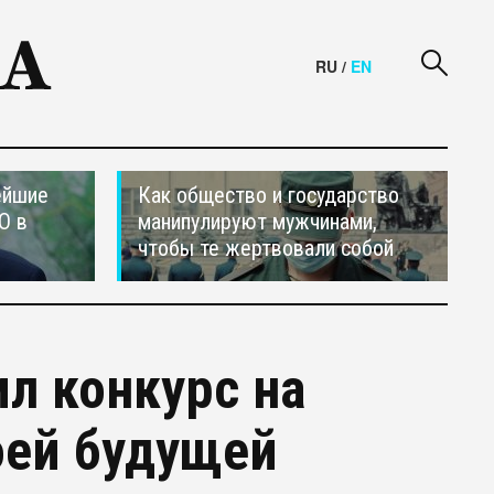
RU
/
EN
ейшие
Как общество и государство
О в
манипулируют мужчинами,
чтобы те жертвовали собой
л конкурс на
оей будущей