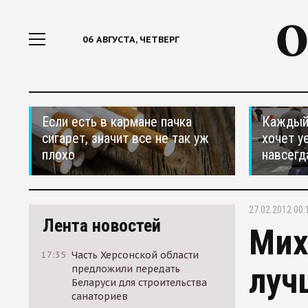
06 АВГУСТА, ЧЕТВЕРГ
Если есть в кармане пачка
Каждый 
сигарет, значит все не так уж
хочет у
плохо
навсегд
27.02.2012 00:
Лента новостей
Мих
17:35
Часть Херсонской области
луч
предложили передать
Беларуси для строительства
санаториев