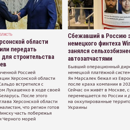
БЛАСТЬ
Сбежавший в Россию э
рсонской области
немецкого финтеха Wi
или передать
занялся сельхозбизне
 для строительства
автозапчастями
иев
Бывший операционный дир
аченной Россией
немецкой платёжной систем
ации Херсонской области
Ян Марсалек бежал из Евр
альдо встретился с
после краха компании в 202
ом Лукашенко в ходе своей
Сейчас он живёт в Москве, 
Беларусь. После этого
перемещается по России и 
глава Херсонской области
на оккупированные террит
налистам, что регион готов
Украины
инску часть побережья
и Черного морей