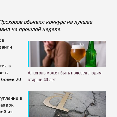
Прохоров объявил конкурс на лучшее
явил на прошлой неделе.
ов
дании
тик в
ие в
Алкоголь может быть полезен людям
 более 20
старше 40 лет
тупление в
аявок.
ной из