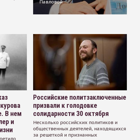
Павловой
каз
Российские политзаключенные
окурова
призвали к голодовке
. В нем
солидарности 30 октября
лер и
Несколько российских политиков и
общественных деятелей, находящихся
изни
за решеткой и признанных
ретило