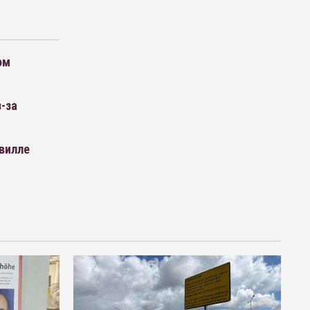
ом
-за
 вилле