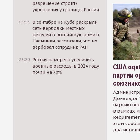
разрешение строить
укрепления у границы России
12:53
В сентябре на Кубе раскрыли
сеть вербовки местных
жителей в российскую армию.
Наемники рассказали, что их
вербовал сотрудник РАН
22:20
Россия намерена увеличить
США одоб
военные расходы в 2024 году
почти на 70%
партии о
союзник
Администр
Дональда 
партию во
в рамках м
Requirement
этом сообщ
два источн