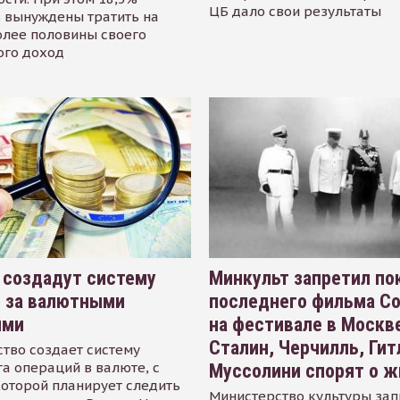
ЦБ дало свои результаты
 вынуждены тратить на
олее половины своего
ого доход
 создадут систему
Минкульт запретил по
я за валютными
последнего фильма С
ями
на фестивале в Москве
Сталин, Черчилль, Гит
тво создает систему
а операций в валюте, с
Муссолини спорят о ж
оторой планирует следить
Министерство культуры зап