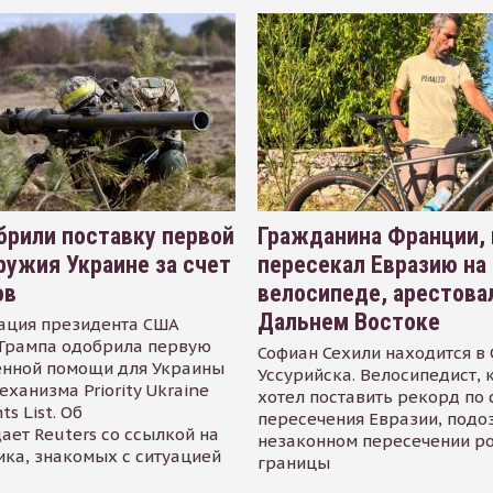
рили поставку первой
Гражданина Франции,
ружия Украине за счет
пересекал Евразию на
ов
велосипеде, арестова
Дальнем Востоке
ация президента США
Трампа одобрила первую
Софиан Сехили находится в
енной помощи для Украины
Уссурийска. Велосипедист,
еханизма Priority Ukraine
хотел поставить рекорд по 
s List. Об
пересечения Евразии, подо
ает Reuters со ссылкой на
незаконном пересечении р
ика, знакомых с ситуацией
границы