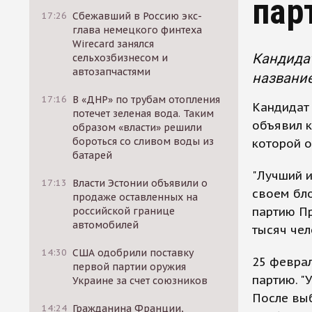
пар
17:26
Сбежавший в Россию экс-
глава немецкого финтеха
Wirecard занялся
Кандидат
сельхозбизнесом и
автозапчастями
название
17:16
В «ДНР» по трубам отопления
Кандидат
потечет зеленая вода. Таким
объявил к
образом «власти» решили
бороться со сливом воды из
которой о
батарей
"Лучший и
17:13
Власти Эстонии объявили о
своем бло
продаже оставленных на
партию Пр
российской границе
автомобилей
тысяч чел
14:30
США одобрили поставку
25 феврал
первой партии оружия
партию. "
Украине за счет союзников
После выб
14:24
Гражданина Франции,