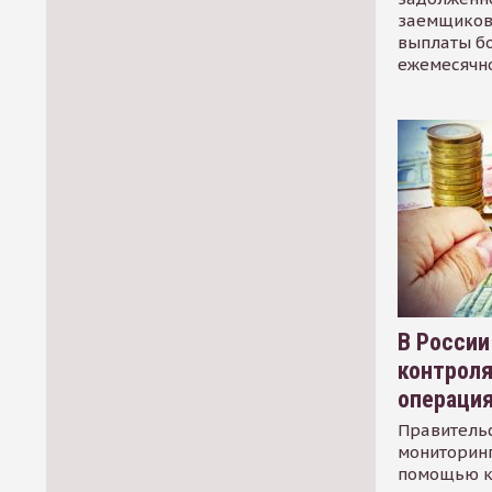
заемщиков
выплаты б
ежемесячн
В России
контрол
операци
Правительс
мониторинг
помощью к