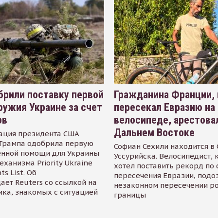
рили поставку первой
Гражданина Франции,
ружия Украине за счет
пересекал Евразию на
ов
велосипеде, арестова
Дальнем Востоке
ация президента США
Трампа одобрила первую
Софиан Сехили находится в
енной помощи для Украины
Уссурийска. Велосипедист,
еханизма Priority Ukraine
хотел поставить рекорд по 
s List. Об
пересечения Евразии, подо
ает Reuters со ссылкой на
незаконном пересечении р
ика, знакомых с ситуацией
границы