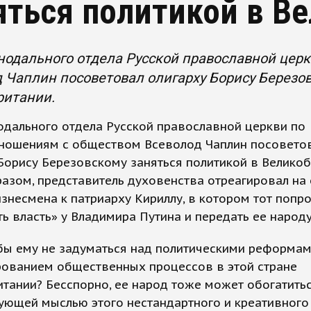
яться политикой в В
нодального отдела Русской православной цер
 Чаплин посоветовал олигарху Борису Березо
ритании.
одального отдела Русской православной церкви по
ношениям с обществом Всеволод Чаплин посовето
Борису Березовскому заняться политикой в Великоб
азом, представитель духовенства отреагировал на
знесмена к патриарху Кириллу, в котором тот попро
ь власть» у Владимира Путина и передать ее народу
бы ему не задуматься над политическими реформам
рованием общественных процессов в этой стране
тании? Бесспорно, ее народ тоже может обогатить
ующей мыслью этого нестандартного и креативного