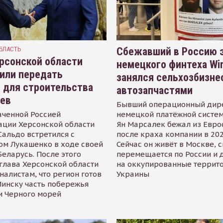
БЛАСТЬ
Сбежавший в Россию э
рсонской области
немецкого финтеха Wi
или передать
занялся сельхозбизне
 для строительства
автозапчастями
иев
Бывший операционный дир
аченной Россией
немецкой платёжной систем
ации Херсонской области
Ян Марсалек бежал из Евр
альдо встретился с
после краха компании в 202
ом Лукашенко в ходе своей
Сейчас он живёт в Москве, 
Беларусь. После этого
перемещается по России и 
глава Херсонской области
на оккупированные террит
налистам, что регион готов
Украины
инску часть побережья
и Черного морей