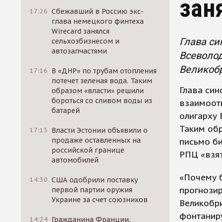
зан
17:26
Сбежавший в Россию экс-
глава немецкого финтеха
Wirecard занялся
Глава си
сельхозбизнесом и
автозапчастями
Всеволод
Великоб
17:16
В «ДНР» по трубам отопления
потечет зеленая вода. Таким
Глава син
образом «власти» решили
бороться со сливом воды из
взаимоот
батарей
олигарху 
Таким обр
17:13
Власти Эстонии объявили о
продаже оставленных на
письмо би
российской границе
РПЦ «взят
автомобилей
«Почему 
14:30
США одобрили поставку
прогнози
первой партии оружия
Украине за счет союзников
Великобри
фонтанир
14:24
Гражданина Франции,