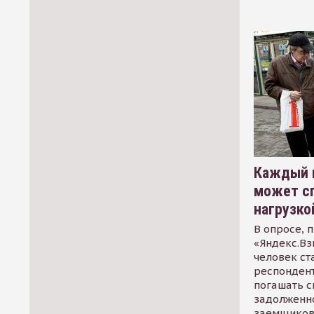
Каждый 
может сп
нагрузко
В опросе, 
«Яндекс.Вз
человек ст
респондент
погашать 
задолженно
заемщиков