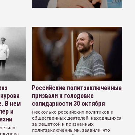
каз
Российские политзаключенные
окурова
призвали к голодовке
. В нем
солидарности 30 октября
лер и
Несколько российских политиков и
общественных деятелей, находящихся
изни
за решеткой и признанных
ретило
политзаключенными, заявили, что
Сокурова