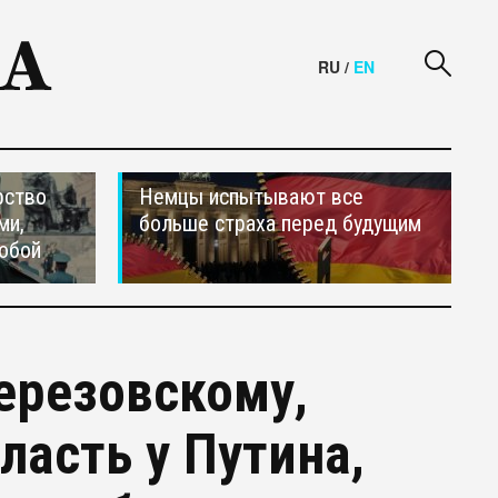
RU
/
EN
рство
Немцы испытывают все
ми,
больше страха перед будущим
обой
ерезовскому,
ласть у Путина,