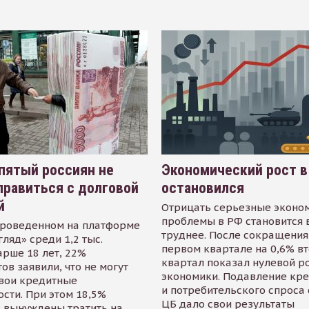
пятый россиян не
Экономический рост в
равиться с долговой
остановился
й
Отрицать серьезные эконо
проблемы в РФ становится 
проведенном на платформе
труднее. После сокращения
гляд» среди 1,2 тыс.
первом квартале на 0,6% в
арше 18 лет, 22%
квартал показал нулевой р
ов заявили, что не могут
экономики. Подавление кр
свои кредитные
и потребительского спроса
сти. При этом 18,5%
ЦБ дало свои результаты
 вынуждены тратить на