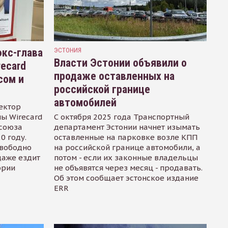
кс-глава
ЭСТОНИЯ
Власти Эстонии объявили о
recard
продаже оставленных на
сом и
российской границе
автомобилей
ектор
ы Wirecard
С октября 2025 года Транспортный
осоюза
департамент Эстонии начнет изымать
0 году.
оставленные на парковке возле КПП
свободно
на российской границе автомобили, а
даже ездит
потом - если их законные владельцы
ории
не объявятся через месяц - продавать.
Об этом сообщает эстонское издание
ERR