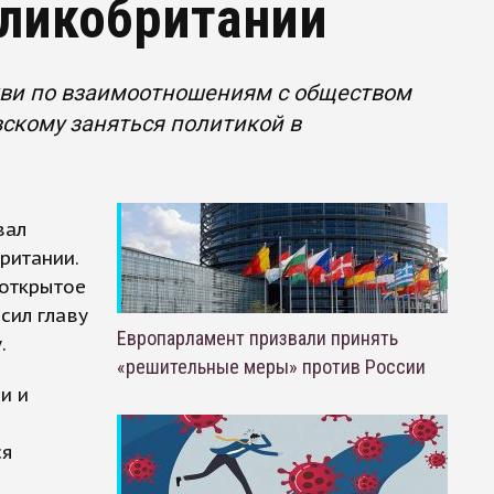
еликобритании
кви по взаимоотношениям с обществом
вскому заняться политикой в
вал
ритании.
 открытое
сил главу
Европарламент призвали принять
.
«решительные меры» против России
и и
ся