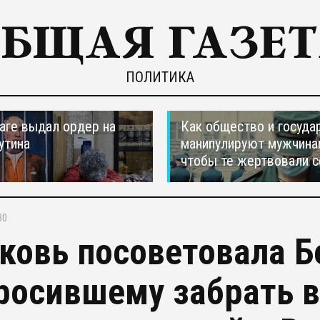
ПОЛИТИКА
ааге выдал ордер на
Как общество и госуда
утина
манипулируют мужчина
чтобы те жертвовали с
30
ковь посоветовала Б
росившему забрать в