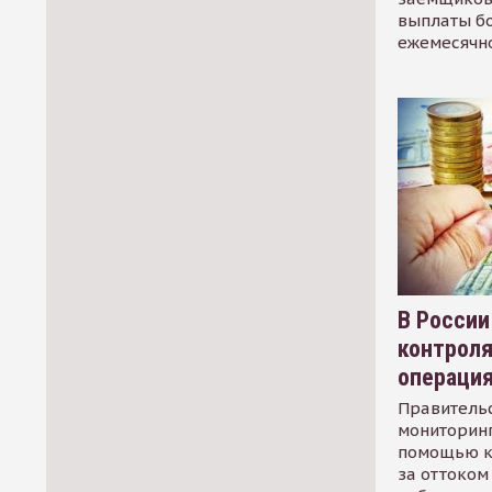
выплаты б
ежемесячн
В России
контрол
операци
Правительс
мониторинг
помощью к
за оттоком 