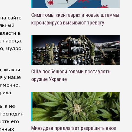
Симптомы «кентавра» и новые штаммы
на сайте
коронавируса вызывают тревогу
альный
власти в
с народа.
о, мудро,
, «какая
США пообещали годами поставлять
ичу наше
оружие Украине
 именно,
рилл.
, я не
 господин
ать его
Минздрав предлагает разрешить ввоз
линных