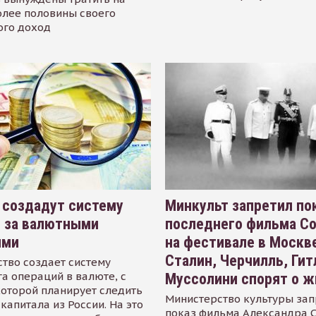
олее половины своего
ого доход
 создадут систему
Минкульт запретил по
я за валютными
последнего фильма С
ями
на фестивале в Москве
Сталин, Черчилль, Гит
тво создает систему
а операций в валюте, с
Муссолини спорят о ж
оторой планирует следить
Министерство культуры зап
капитала из России. На это
показ фильма Александра 