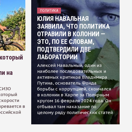
ПОЛИТИКА
ЮЛИЯ НАВАЛЬНАЯ
ЗАЯВИЛА, ЧТО ПОЛИТИКА
ОТРАВИЛИ В КОЛОНИИ —
ЭТО, ПО ЕЕ СЛОВАМ,
ПОДТВЕРДИЛИ ДВЕ
ЛАБОРАТОРИИ
 который
Алексей Навальный, один из
наиболее последовательных и
ли на
активных критиков Владимира
Путина, основатель Фонда
 СИЗО
борьбы с коррупцией, скончался
 который
в колонии в Харпе за Полярным
скорости
кругом 16 февраля 2024 года. Он
зревается в
отбывал там наказание по
оссийской
целому ряду политических статей