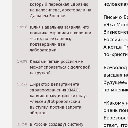
человека»
который пересекал Евразию
на велосипеде, арестовали на
Дальнем Востоке
Письмо Бо
«Эха Мос
14:16
Юлия Навальная заявила, что
бизнесмен
политика отравили в колонии
— это, по ее словам,
России». 
подтвердили две
А когда П
лаборатории
по-христи
14:09
Каждый пятый россиян не
Всеволод 
может справиться с долговой
нагрузкой
высшая и
будущее».
15:33
Директор департамента
по мнению
здравоохранения ХМАО,
кандидат медицинских наук
Алексей Добровольский
«Какому н
выступил против запрета
очень пон
абортов
Березовск
20:58
В России создадут систему
ответ, чт