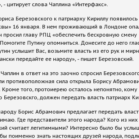
, - цитирует слова Чаплина «Интерфакс».
риса Березовского к патриарху Кириллу появилось 
квы» 16 января. В нем проживающий в Лондоне оп
 просил главу РПЦ «обеспечить бескровную смену 
«Помогите Путину опомниться. Донесите до него гла
утин услышит Вас, возьмите власть из его рук и мирн
ански передайте ее народу», - пишет Березовский.
Чаплин в ответ на это заочно спросил Березовского
ли противоположная сила открыла Борису Абрамов
 Кроме того, протоиерею осталось непонятно, кому
 Березовскго, должен передать власть патриарх Ки
ароду Борис Абрамович предлагает передать власть
имаю. Где представители этого народа? Кого из них
ий считает легитимными? Интересно было бы услыш
обы поименно знать настоящих друзей народа, под