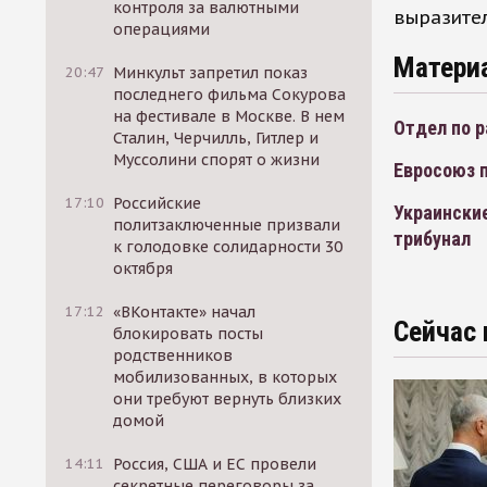
контроля за валютными
выразител
операциями
Матери
20:47
Минкульт запретил показ
последнего фильма Сокурова
на фестивале в Москве. В нем
Отдел по 
Сталин, Черчилль, Гитлер и
Муссолини спорят о жизни
Евросоюз п
17:10
Российские
Украински
политзаключенные призвали
трибунал
к голодовке солидарности 30
октября
17:12
«ВКонтакте» начал
Сейчас 
блокировать посты
родственников
мобилизованных, в которых
они требуют вернуть близких
домой
14:11
Россия, США и ЕС провели
секретные переговоры за