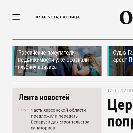
07 АВГУСТА, ПЯТНИЦА
Российские покупатели
Суд в Г
недвижимости уже осознали
арест П
глубину кризиса
17.01.2012 13:
Лента новостей
Цер
17:35
Часть Херсонской области
поп
предложили передать
Беларуси для строительства
санаториев