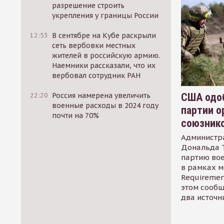
разрешение строить
укрепления у границы России
12:53
В сентябре на Кубе раскрыли
сеть вербовки местных
жителей в российскую армию.
Наемники рассказали, что их
вербовал сотрудник РАН
США одоб
22:20
Россия намерена увеличить
военные расходы в 2024 году
партии о
почти на 70%
союзник
Администр
Дональда 
партию во
в рамках м
Requirement
этом сообщ
два источн