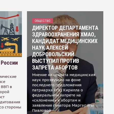
ОБЩЕСТВО
ДИРЕКТОР ДЕПАРТАМЕНТА
ЗДРАВООХРАНЕНИЯ ХМАО,
КАНДИДАТ МЕДИЦИНСКИХ
НАУК АЛЕКСЕЙ
ДОБРОВОЛЬСКИЙ
ВЫСТУПИЛ ПРОТИВ
 России
ЗАПРЕТА АБОРТОВ
Мнение кандидата медицинских
мические
наук прозвучало на фоне
все
последнего предложения
 ВВП в
патриарха РПЦ Кирилла о
торой
федеральном запрете на
ост
«склонение» к абортам и
едитования
заявления сенатора Маргариты
 со стороны
Павловой