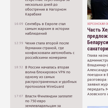
несколько дней до
обострения в Нагорном
Карабахе
16:09
Сентябрь в Европе стал
ХЕРСОНСКАЯ О
самым жарким в истории
Часть Хе
наблюдений
предлож
Беларуси
12:39
Чехия стала второй после
санатор
Германии страной, где
конфисковали автомобиль с
Глава назн
российскими номерами
администр
Владимир С
18:32
В России началась вторая
Александр
волна блокировок VPN по
поездки в 
одному из самых
разговора 
распространенных и удобных
заявил жур
протоколов WireGuard
передать М
Азовского 
17:07
Власти Финляндии заплатят
по 750 евро
землевладельцам за