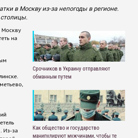
тки в Москву из-за непогоды в регионе.
 столицы.
в Москву
теть на
ным
Срочников в Украину отправляют
линске.
обманным путем
метьево,
кий
етель
Как общество и государство
. Из-за
манипулируют мужчинами, чтобы те