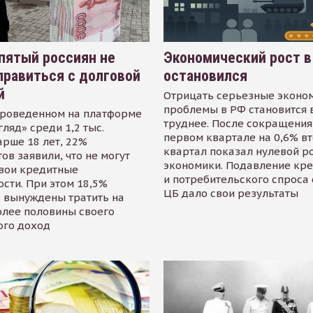
пятый россиян не
Экономический рост в
равиться с долговой
остановился
й
Отрицать серьезные эконо
проблемы в РФ становится 
проведенном на платформе
труднее. После сокращения
гляд» среди 1,2 тыс.
первом квартале на 0,6% в
арше 18 лет, 22%
квартал показал нулевой р
ов заявили, что не могут
экономики. Подавление кр
свои кредитные
и потребительского спроса
сти. При этом 18,5%
ЦБ дало свои результаты
 вынуждены тратить на
олее половины своего
ого доход