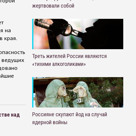
Второй
жертвовали собой
ет
я на
в края.
опасность
Треть жителей России являются
, ведущих
«тихими алкоголиками»
ндовано
айшие
Россияне скупают йод на случай
стве над
ядерной войны