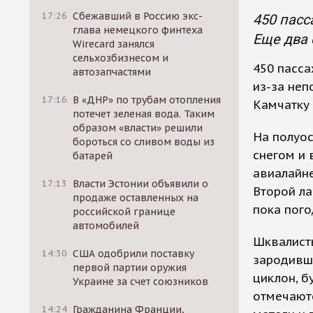
17:26
Сбежавший в Россию экс-
450 пасс
глава немецкого финтеха
Еще два 
Wirecard занялся
сельхозбизнесом и
450 пасса
автозапчастями
из-за неп
17:16
В «ДНР» по трубам отопления
Камчатку 
потечет зеленая вода. Таким
образом «власти» решили
На полуо
бороться со сливом воды из
снегом и 
батарей
авиалайне
17:13
Власти Эстонии объявили о
Второй ла
продаже оставленных на
пока пого
российской границе
автомобилей
Шквалист
14:30
США одобрили поставку
зародивш
первой партии оружия
циклон, б
Украине за счет союзников
отмечаютс
14:24
Гражданина Франции,