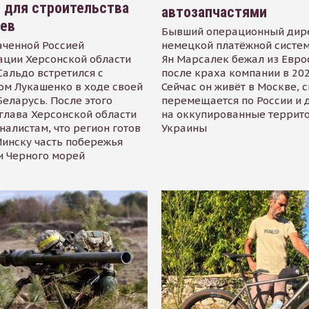
 для строительства
автозапчастями
иев
Бывший операционный дир
аченной Россией
немецкой платёжной систем
ации Херсонской области
Ян Марсалек бежал из Евр
альдо встретился с
после краха компании в 202
ом Лукашенко в ходе своей
Сейчас он живёт в Москве, 
Беларусь. После этого
перемещается по России и 
глава Херсонской области
на оккупированные террит
налистам, что регион готов
Украины
инску часть побережья
и Черного морей