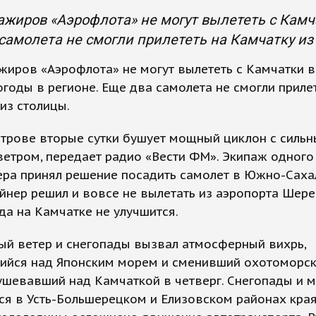
ажиров «Аэрофлота» не могут вылететь с Камча
самолета не смогли прилететь на Камчатку из
жиров «Аэрофлота» не могут вылететь с Камчатки 
огоды в регионе. Еще два самолета не смогли приле
из столицы.
строве вторые сутки бушует мощный циклон с силь
ветром, передает радио «Вести ФМ». Экипаж одного
ра принял решение посадить самолет в Южно-Саха
йнер решил и вовсе не вылетать из аэропорта Шере
да на Камчатке не улучшится.
ый ветер и снегопады вызвал атмосферный вихрь,
ийся над Японским морем и сменивший охотоморс
ушевавший над Камчаткой в четверг. Снегопады и м
я в Усть-Большерецком и Елизовском районах края