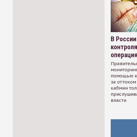
В России
контрол
операци
Правительс
мониторинг
помощью к
за оттоком 
кабмин тол
прислушив
власти