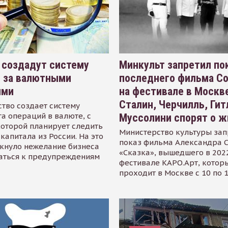
 создадут систему
Минкульт запретил по
я за валютными
последнего фильма С
ями
на фестивале в Москве
Сталин, Черчилль, Гит
тво создает систему
а операций в валюте, с
Муссолини спорят о ж
оторой планирует следить
Министерство культуры зап
капитала из России. На это
показ фильма Александра 
кнуло нежелание бизнеса
«Сказка», вышедшего в 2022
аться к предупреждениям
фестивале КАРО.Арт, котор
проходит в Москве с 10 по 