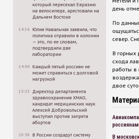
метели и
который пересекал Евразию
день отме
на велосипеде, арестовали на
Дальнем Востоке
По данным
14:16
Юлия Навальная заявила, что
ощущаться
политика отравили в колонии
север. Сн
— это, по ее словам,
подтвердили две
В горных 
лаборатории
схода лав
14:09
Каждый пятый россиян не
работы в 
может справиться с долговой
воздержа
нагрузкой
двое суто
15:33
Директор департамента
здравоохранения ХМАО,
Матери
кандидат медицинских наук
Алексей Добровольский
выступил против запрета
Авиакомпа
абортов
россиянам
20:58
В России создадут систему
В московс