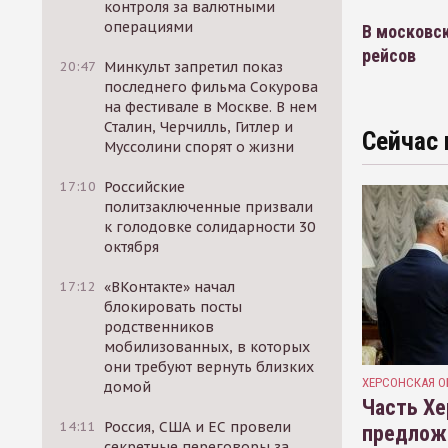
контроля за валютными
операциями
В московск
рейсов
20:47
Минкульт запретил показ
последнего фильма Сокурова
на фестивале в Москве. В нем
Сталин, Черчилль, Гитлер и
Сейчас 
Муссолини спорят о жизни
17:10
Российские
политзаключенные призвали
к голодовке солидарности 30
октября
17:12
«ВКонтакте» начал
блокировать посты
родственников
мобилизованных, в которых
они требуют вернуть близких
ХЕРСОНСКАЯ О
домой
Часть Хе
14:11
Россия, США и ЕС провели
предлож
секретные переговоры за