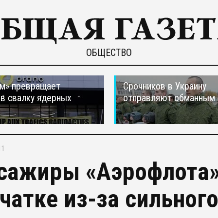
ОБЩЕСТВО
м» превращает
Срочников в Украину
в свалку ядерных
отправляют обманным 
в
11
сажиры «Аэрофлота»
чатке из-за сильного