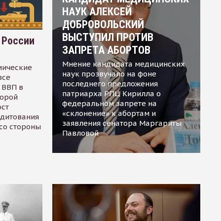
НАУК АЛЕКСЕЙ
ДОБРОВОЛЬСКИЙ
ВЫСТУПИЛ ПРОТИВ
 России
ЗАПРЕТА АБОРТОВ
Мнение кандидата медицинских
мические
наук прозвучало на фоне
все
последнего предложения
 ВВП в
патриарха РПЦ Кирилла о
торой
федеральном запрете на
ост
«склонение» к абортам и
едитования
заявления сенатора Маргариты
 со стороны
Павловой