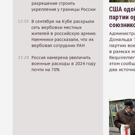
разрешение строить
США одоб
укрепления у границы России
партии о
12:53
В сентябре на Кубе раскрыли
союзник
сеть вербовки местных
Администр
жителей в российскую армию.
Дональда 
Наемники рассказали, что их
партию во
вербовал сотрудник РАН
в рамках м
Requirement
22:20
Россия намерена увеличить
этом сообщ
военные расходы в 2024 году
два источн
почти на 70%