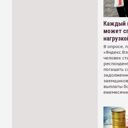
Каждый 
может сп
нагрузко
В опросе, 
«Яндекс.Вз
человек ст
респондент
погашать 
задолженно
заемщиков
выплаты б
ежемесячн