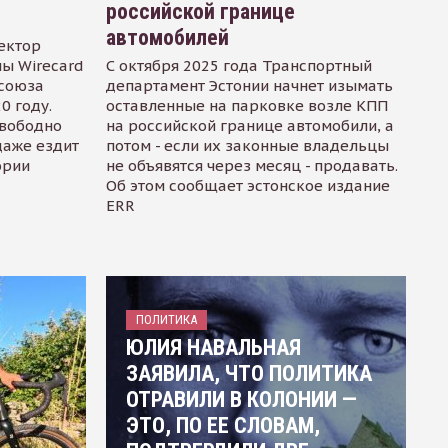
российской границе
автомобилей
ектор
ы Wirecard
С октября 2025 года Транспортный
осоюза
департамент Эстонии начнет изымать
0 году.
оставленные на парковке возле КПП
свободно
на российской границе автомобили, а
даже ездит
потом - если их законные владельцы
ории
не объявятся через месяц - продавать.
Об этом сообщает эстонское издание
ERR
ПОЛИТИКА
ЮЛИЯ НАВАЛЬНАЯ
ЗАЯВИЛА, ЧТО ПОЛИТИКА
ОТРАВИЛИ В КОЛОНИИ —
ЭТО, ПО ЕЕ СЛОВАМ,