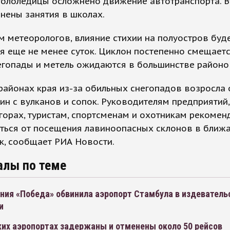
 гололедицы осложнено движение автотранспорта. 
нены занятия в школах.
 метеорологов, влияние стихии на полуостров буд
 еще не менее суток. Циклон постепенно смещаетс
егопады и метель ожидаются в большинстве районо
районах края из-за обильных снегопадов возросла 
ин с вулканов и сопок. Руководителям предприятий
горах, туристам, спортсменам и охотникам рекоме
ться от посещения лавиноопасных склонов в ближ
к, сообщает РИА Новости.
алы по теме
ния «Победа» обвинила аэропорт Стамбула в издеватель
и
ких аэропортах задержаны и отменены около 50 рейсов