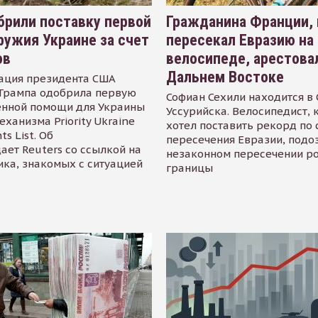
рили поставку первой
Гражданина Франции,
ружия Украине за счет
пересекал Евразию на
ов
велосипеде, арестова
Дальнем Востоке
ация президента США
Трампа одобрила первую
Софиан Сехили находится в
енной помощи для Украины
Уссурийска. Велосипедист,
еханизма Priority Ukraine
хотел поставить рекорд по 
s List. Об
пересечения Евразии, подо
ает Reuters со ссылкой на
незаконном пересечении р
ика, знакомых с ситуацией
границы