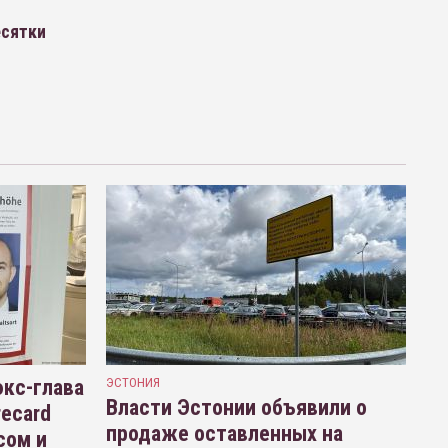
есятки
кс-глава
ЭСТОНИЯ
Власти Эстонии объявили о
recard
продаже оставленных на
сом и