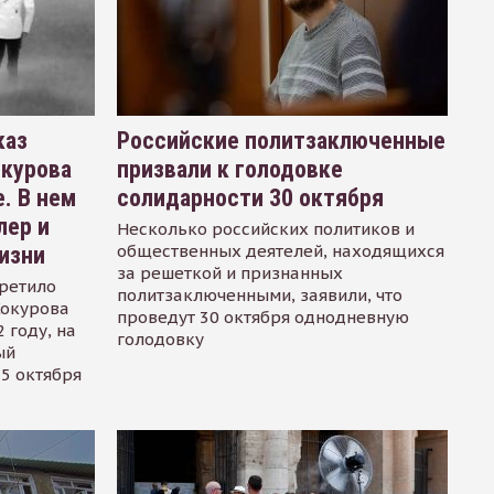
каз
Российские политзаключенные
окурова
призвали к голодовке
. В нем
солидарности 30 октября
лер и
Несколько российских политиков и
общественных деятелей, находящихся
изни
за решеткой и признанных
ретило
политзаключенными, заявили, что
Сокурова
проведут 30 октября однодневную
 году, на
голодовку
ый
15 октября