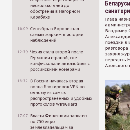
Беларуси
несколько дней до
санатор
обострения в Нагорном
Карабахе
Глава назн
администр
16:09
Сентябрь в Европе стал
Владимир С
самым жарким в истории
Александр
наблюдений
поездки в 
разговора 
12:39
Чехия стала второй после
заявил жур
Германии страной, где
передать М
конфисковали автомобиль с
Азовского 
российскими номерами
18:32
В России началась вторая
волна блокировок VPN по
одному из самых
распространенных и удобных
протоколов WireGuard
17:07
Власти Финляндии заплатят
по 750 евро
землевладельцам за