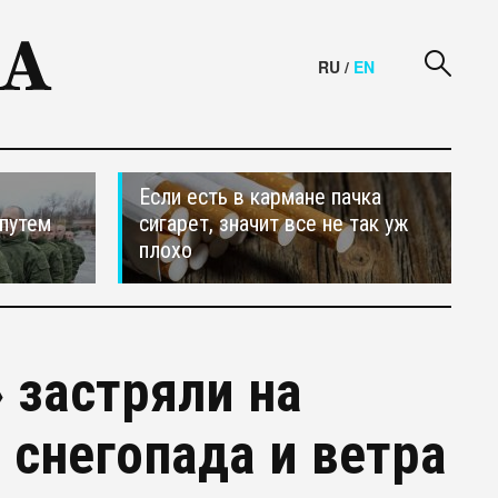
RU
/
EN
Если есть в кармане пачка
путем
сигарет, значит все не так уж
плохо
 застряли на
 снегопада и ветра