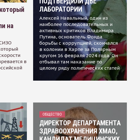
ПОДТВЕРДИЛИ ДВЕ
ЛАБОРАТОРИИ
 который
Алексей Навальный, один из
наиболее последовательных и
ли на
активных критиков Владимира
Путина, основатель Фонда
 СИЗО
борьбы с коррупцией, скончался
 который
в колонии в Харпе за Полярным
скорости
кругом 16 февраля 2024 года. Он
зревается в
отбывал там наказание по
оссийской
целому ряду политических статей
ОБЩЕСТВО
ДИРЕКТОР ДЕПАРТАМЕНТА
ЗДРАВООХРАНЕНИЯ ХМАО,
КАНДИДАТ МЕДИЦИНСКИХ